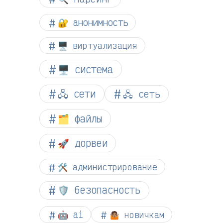
🔐 анонимность
🖥️ виртуализация
🖥️ система
🖧 сети
🖧 сеть
🗂️ файлы
🚀 дорвеи
🛠️ администрирование
🛡️ безопасность
🤖 ai
🤷🏽 новичкам