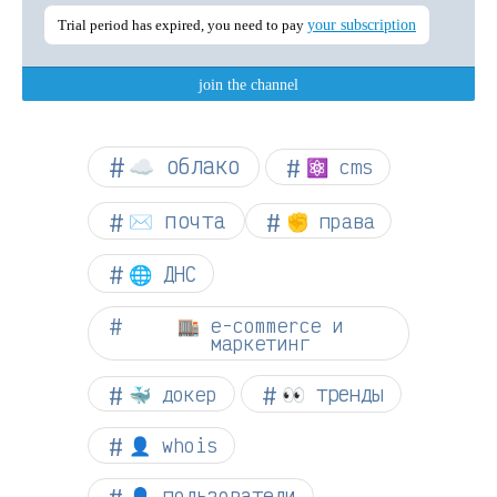
☁︎ облако
⚛ cms
✉️ почта
✊ права
🌐 ДНС
🏬 e-commerce и
маркетинг
👀 тренды
🐳 докер
👤 whois
👤 пользователи