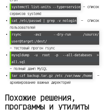
— список
systemctl list-units --type=service
сервисов systemd
— список
cat /etc/passwd | grep -v nologin
пользователей
rsync -avz --dry-run /source/
user@target:/dest/
— тестовый прогон rsync
mysqldump -u root -p --all-databases >
all.sql
— полный дамп MySQL
—
tar czf backup.tar.gz /etc /var/www /home
архивирование важных директорий
Похожие решения,
программы и утилиты