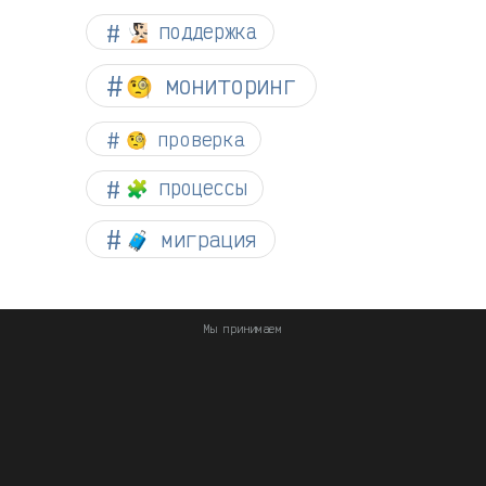
🧏🏻 поддержка
🧐 мониторинг
🧐 проверка
🧩 процессы
🧳 миграция
Мы принимаем