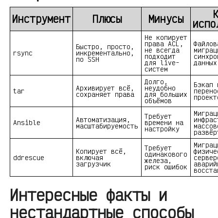
Инструмент
Плюсы
Минусы
испо
Не копирует
права ACL,
Файлов
Быстро, просто,
не всегда
миграц
rsync
инкрементально,
подходит
синхро
по SSH
для live-
данных
систем
Долго,
Бэкап 
Архивирует всё,
неудобно
tar
перено
сохраняет права
для больших
проект
объёмов
Миграц
Требует
Автоматизация,
инфрас
Ansible
времени на
масштабируемость
массов
настройку
развёр
Миграц
Требует
Копирует всё,
физиче
одинакового
ddrescue
включая
сервер
железа,
загрузчик
аварий
риск ошибок
восста
Интересные факты и
нестандартные способы