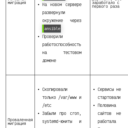
миграция
заработало с
На новом сервере
первого раза
развернули
окружение через
ansible
Проверили
работоспособность
на тестовом
домене
Скопировали
Сервисы не
только /var/www и
стартовали
/etc
Половина
Забыли про cron,
сайтов не
Проваленная
systemd-юниты и
работала
миграция