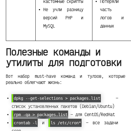
кастомные скрипты
Потеряли
Не учли разницу
часть
версий PHP и
логов и
MySQL
данных
Полезные команды и
утилиты для подготовки
Вот набор must-have команд и тулзов, которые
реально облегчают жизнь:
—
dpkg --get-selections > packages.list
список установленных пакетов (Debian/Ubuntu)
— для CentOS/RedHat
rpm -qa > packages.list
и
— все задачи
crontab -l
ls /etc/cron*
cron