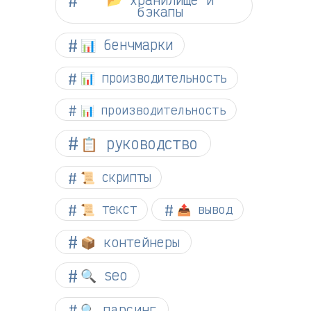
бэкапы
📊 бенчмарки
📊 производительность
📊 производительность
📋 руководство
📜 скрипты
📜 текст
📤 вывод
📦 контейнеры
🔍 seo
🔍 парсинг