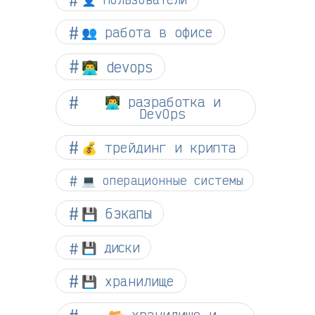
👥 работа в офисе
👨‍💻 devops
👨‍💻 разработка и
DevOps
💰 трейдинг и крипта
💻 операционные системы
💾 бэкапы
💾 диски
💾 хранилище
📂 хранилище и