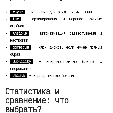
rsync
— классика для файловой миграции
tar
— архивирование и перенос больших
объёмов
Ansible
— автоматизация развёртывания и
настройки
ddrescue
— клон дисков, если нужен полный
образ
Duplicity
— инкрементальные бэкапы с
шифрованием
Bacula
— корпоративные бэкапы
Статистика и
сравнение: что
выбрать?