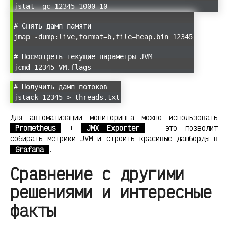
jstat -gc 12345 1000 10
# Снять дамп памяти
jmap -dump:live,format=b,file=heap.bin 12345
# Посмотреть текущие параметры JVM
jcmd 12345 VM.flags
# Получить дамп потоков
jstack 12345 > threads.txt
Для автоматизации мониторинга можно использовать
Prometheus
+
JMX Exporter
— это позволит
собирать метрики JVM и строить красивые дашборды в
Grafana
.
Сравнение с другими
решениями и интересные
факты