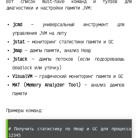
Вот список must-have команд и тулзов для
диагностики и настройки памяти JVM:
jcmd
— универсальный инструмент для
управления JVM на лету
jstat
— мониторинг статистики памяти и GC
jmap
— дампы памяти, анализ Heap
jstack
— дампы потоков (если подозреваешь
deadlock или утечку)
VisualVM
— графический мониторинг памяти и GC
MAT (Memory Analyzer Tool)
— анализ дампов
памяти
Примеры команд:
# Получить статистику по Heap и GC для процесса
12345