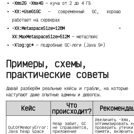
-Xms2G -Xmx4G
— куча от 2 до 4 ГБ
-XX:+UseG1GC
— современный GC, хорошо
работает на серверах
-XX:MetaspaceSize=128M -
XX:MaxMetaspaceSize=512M
— метаспейс
-Xlog:gc*
— подробные GC-логи (Java 9+)
Примеры, схемы,
практические советы
Давай разберём реальные кейсы и грабли, на которые
наступают даже опытные админы и девопсы.
Что
Кейс
Рекоменда
происходит?
Увеличить -Xmx,
Heap забит, GC
оптимизировать к
OutOfMemoryError:
не справляется,
проверить утечки
Java heap space
приложение
памяти, включить