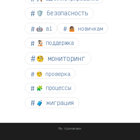
🛡️ безопасность
🤖 ai
🤷🏽 новичкам
🧏🏻 поддержка
🧐 мониторинг
🧐 проверка
🧩 процессы
🧳 миграция
Мы принимаем