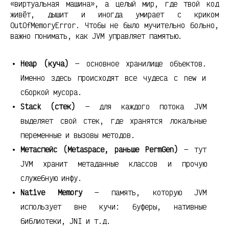
«виртуальная машина», а целый мир, где твой код
живёт, дышит и иногда умирает с криком
OutOfMemoryError. Чтобы не было мучительно больно,
важно понимать, как JVM управляет памятью.
Heap (куча)
— основное хранилище объектов.
Именно здесь происходят все чудеса с new и
сборкой мусора.
Stack (стек)
— для каждого потока JVM
выделяет свой стек, где хранятся локальные
переменные и вызовы методов.
Метаспейс (Metaspace, раньше PermGen)
— тут
JVM хранит метаданные классов и прочую
служебную инфу.
Native Memory
— память, которую JVM
использует вне кучи: буферы, нативные
библиотеки, JNI и т.д.