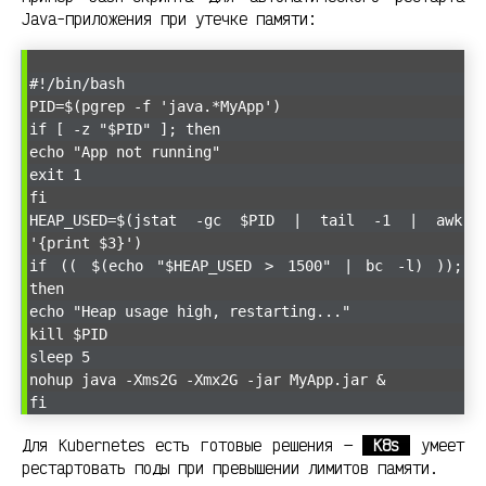
Java-приложения при утечке памяти:
#!/bin/bash
PID=$(pgrep -f 'java.*MyApp')
if [ -z "$PID" ]; then
echo "App not running"
exit 1
fi
HEAP_USED=$(jstat -gc $PID | tail -1 | awk
'{print $3}')
if (( $(echo "$HEAP_USED > 1500" | bc -l) ));
then
echo "Heap usage high, restarting..."
kill $PID
sleep 5
nohup java -Xms2G -Xmx2G -jar MyApp.jar &
fi
Для Kubernetes есть готовые решения —
K8s
умеет
рестартовать поды при превышении лимитов памяти.