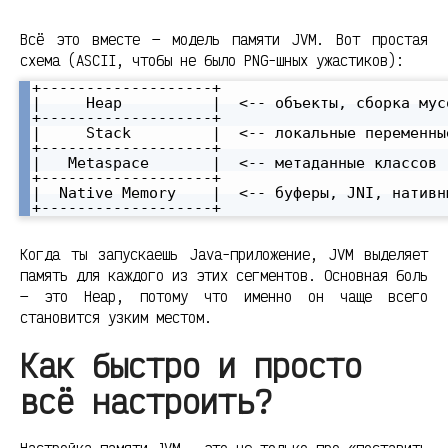
Всё это вместе — модель памяти JVM. Вот простая
схема (ASCII, чтобы не было PNG-шных ужастиков):
+-------------------+

|     Heap          |  <-- объекты, сборка мусо
+-------------------+

|     Stack         |  <-- локальные переменны
+-------------------+

|   Metaspace       |  <-- метаданные классов

+-------------------+

|  Native Memory    |  <-- буферы, JNI, нативны
Когда ты запускаешь Java-приложение, JVM выделяет
память для каждого из этих сегментов. Основная боль
— это Heap, потому что именно он чаще всего
становится узким местом.
Как быстро и просто
всё настроить?