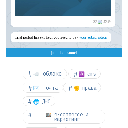
☁︎ облако
⚛ cms
✉️ почта
✊ права
🌐 ДНС
🏬 e-commerce и
маркетинг