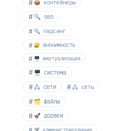
📦 контейнеры
🔍 seo
🔍 парсинг
🔐 анонимность
🖥️ виртуализация
🖥️ система
🖧 сети
🖧 сеть
🗂️ файлы
🚀 дорвеи
🛠️ администрирование