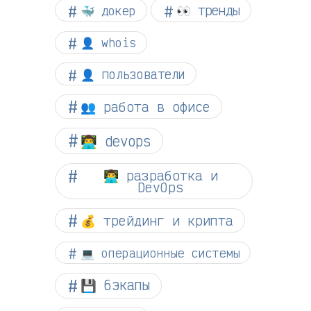
👀 тренды
🐳 докер
👤 whois
👤 пользователи
👥 работа в офисе
👨‍💻 devops
👨‍💻 разработка и
DevOps
💰 трейдинг и крипта
💻 операционные системы
💾 бэкапы