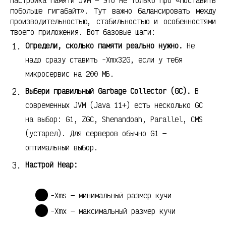
Настройка памяти JVM — это не только про «поставить
побольше гигабайт». Тут важно балансировать между
производительностью, стабильностью и особенностями
твоего приложения. Вот базовые шаги:
Определи, сколько памяти реально нужно.
Не
надо сразу ставить -Xmx32G, если у тебя
микросервис на 200 МБ.
Выбери правильный Garbage Collector (GC).
В
современных JVM (Java 11+) есть несколько GC
на выбор: G1, ZGC, Shenandoah, Parallel, CMS
(устарел). Для серверов обычно G1 —
оптимальный выбор.
Настрой Heap:
-Xms — минимальный размер кучи
-Xmx — максимальный размер кучи