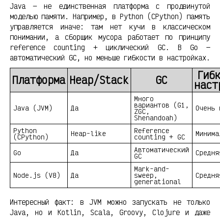
Java — не единственная платформа с продвинутой
моделью памяти. Например, в Python (CPython) память
управляется иначе: там нет кучи в классическом
понимании, а сборщик мусора работает по принципу
reference counting + циклический GC. В Go —
автоматический GC, но меньше гибкости в настройках.
Гиб
Платформа
Heap/Stack
GC
наст
Много
вариантов (G1,
Java (JVM)
Да
Очень 
ZGC,
Shenandoah)
Python
Reference
Heap-like
Минима
(CPython)
counting + GC
Автоматический
Go
Да
Средня
GC
Mark-and-
Node.js (V8)
Да
sweep,
Средня
generational
Интересный факт: в JVM можно запускать не только
Java, но и Kotlin, Scala, Groovy, Clojure и даже