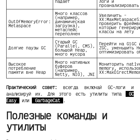
падает
логи и
проанализировать
Много классов
Увеличить -
(например,
XX:MaxMetaspaceS
OutOfMemoryError:
динамическая
проверить фреймв
Metaspace
загрузка),
которые генериру
метаспейс
классы на лету
переполнен
Старый GC
Перейти на G1GC 
(Parallel, CMS),
Долгие паузы GC
ZGC, уменьшить H
большой Heap,
оптимизировать о
много мусора
Много нативных
Высокое
Мониторить nativ
буферов
потребление
memory, использо
(например,
памяти вне Heap
XX:MaxDirectMemo
Netty, NIO), JNI
Практический совет:
всегда включай GC-логи и
анализируй их. Для этого есть утилиты типа
GC
Easy
или
GarbageCat
.
Полезные команды и
утилиты