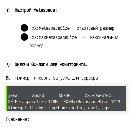
Настрой Metaspace:
-XX:MetaspaceSize — стартовый размер
-XX:MaxMetaspaceSize — максимальный
размер
Включи GC-логи для мониторинга.
Вот пример типового запуска для сервера:
java -Xms2G -Xmx4G -XX:+UseG1GC -
XX:MetaspaceSize=128M -XX:MaxMetaspaceSize=512M -
Xlog:gc*:file=gc.log:time,uptime,level,tags
Пояснения: