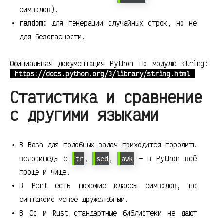
символов).
random:
для генерации случайных строк, но не
для безопасности.
Официальная документация Python по модулю string:
https://docs.python.org/3/library/string.html
Статистика и сравнение
с другими языками
В Bash для подобных задач приходится городить
велосипеды с
,
,
— в Python всё
tr
sed
awk
проще и чище.
В Perl есть похожие классы символов, но
синтаксис менее дружелюбный.
В Go и Rust стандартные библиотеки не дают