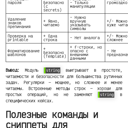
пароля
Безопасно
– Только
громоздко
(с
манипуляции
secrets)
– Нужно
Удаление
+ Явно,
вручную
+/- Можно
знаков
читаемо
указывать
хуже чита
препинания
символы
Проверка на
+ Одна
+/- Можно
– Нет аналога
printable
строка
сложнее
+ f-строки, но
+
Форматирование
опасно с
– Не
Безопасно
шаблонов
внешними
предназна
(Template)
данными
Вывод:
Модуль
выигрывает в простоте,
string
читаемости и безопасности для большинства рутинных
задач. Регулярки — мощнее, но сложнее и менее
читаемы. Встроенные методы строк — хороши для
простых операций, но не заменяют
в
string
специфических кейсах.
Полезные команды и
сниппеты для