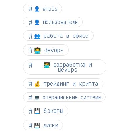
👤 whois
👤 пользователи
👥 работа в офисе
👨‍💻 devops
👨‍💻 разработка и
DevOps
💰 трейдинг и крипта
💻 операционные системы
💾 бэкапы
💾 диски