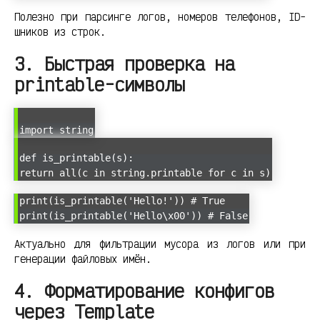
Полезно при парсинге логов, номеров телефонов, ID-
шников из строк.
3. Быстрая проверка на
printable-символы
import string
def is_printable(s):
return all(c in string.printable for c in s)
print(is_printable('Hello!')) # True
print(is_printable('Hello\x00')) # False
Актуально для фильтрации мусора из логов или при
генерации файловых имён.
4. Форматирование конфигов
через Template