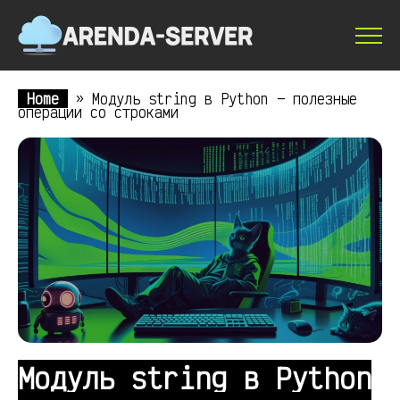
Home
»
Модуль string в Python — полезные
операции со строками
Модуль string в Python