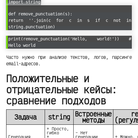
import string
def remove_punctuation(s):
return ''.join(c for c in s if c not in
string.punctuation)
print(remove_punctuation('Hello, world!')) #
Hello world
Часто нужно при анализе текстов, логов, парсинге
email-адресов.
Положительные и
отрицательные кейсы:
сравнение подходов
Встроенные
r
Задача
string
методы
(регул
+ Просто,
гибко
– Нет
Генерация
+
генерации
+ Можно, 