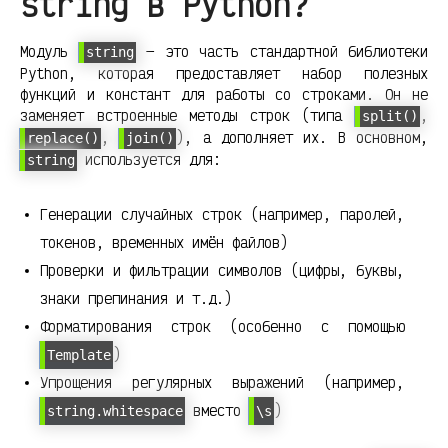
string в Python?
Модуль
— это часть стандартной библиотеки
string
Python, которая предоставляет набор полезных
функций и констант для работы со строками. Он не
заменяет встроенные методы строк (типа
,
split()
,
), а дополняет их. В основном,
replace()
join()
используется для:
string
Генерации случайных строк (например, паролей,
токенов, временных имён файлов)
Проверки и фильтрации символов (цифры, буквы,
знаки препинания и т.д.)
Форматирования строк (особенно с помощью
)
Template
Упрощения регулярных выражений (например,
вместо
)
string.whitespace
\s