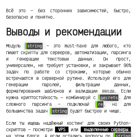
Всё это — без сторонних зависимостей, быстро,
безопасно и понятно.
Выводы и рекомендации
Модуль
— это must-have для любого, кто
string
пишет скрипты для серверов, автоматизации, парсинга
и генерации текстовых данных. Он прост,
универсален, не требует установки, и закрывает 90%
задач по работе со строками, которые обычно
встречаются в серверной рутине. Используй его для
генерации паролей, фильтрации данных,
форматирования шаблонов и валидации ввода. Если
нужна криптостойкость — комбинируй с
. Для
secrets
сложного парсинга — подключай
, но для
re
большинства задач
будет быстрее и чище.
string
Если ты ищешь надёжный хостинг для своих Python-
скриптов — посмотри
VPS
или
выделенные серверы
на этом блоге. А если остались вопросы по
string