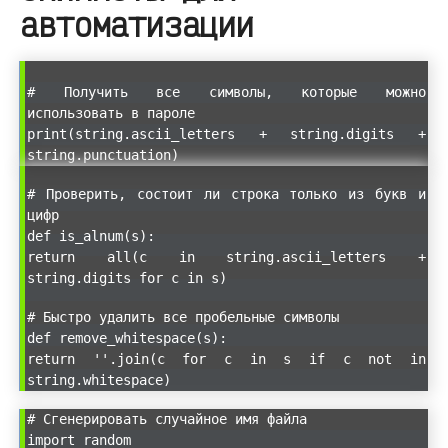
автоматизации
# Получить все символы, которые можно
использовать в пароле
print(string.ascii_letters + string.digits +
string.punctuation)
# Проверить, состоит ли строка только из букв и
цифр
def is_alnum(s):
return all(c in string.ascii_letters +
string.digits for c in s)
# Быстро удалить все пробельные символы
def remove_whitespace(s):
return ''.join(c for c in s if c not in
string.whitespace)
# Сгенерировать случайное имя файла
import random