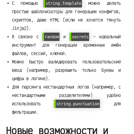
С помощью
можно делать
string.Template
простые шаблонизаторы для генерации конфигов,
скриптов, даже HTML (если не хочется тянуть
Jinja2).
В связке с
и
— идеальный
random
secrets
инструмент для генерации временных имён
файлов, сессий, ключей.
Можно быстро валидировать пользовательский
ввод (например, разрешить только буквы и
цифры в логине).
Для парсинга нестандартных логов (например, с
нестандартными разделителями) удобно
использовать
для
string.punctuation
фильтрации.
Новые возможности и