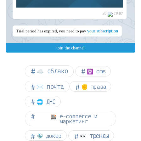
☁︎ облако
⚛ cms
✉️ почта
✊ права
🌐 ДНС
🏬 e-commerce и
маркетинг
👀 тренды
🐳 докер