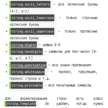
— все латинские буквы
string.ascii_letters
(A-Z, a-z)
— только строчные
string.ascii_lowercase
латинские буквы
— только прописные
string.ascii_uppercase
латинские буквы
— цифры 0-9
string.digits
— символы для hex-чисел (0-
string.hexdigits
9, a-f, A-F)
— все знаки препинания
string.punctuation
— пробел, табуляция,
string.whitespace
перенос строки и т.д.
— все печатаемые символы
string.printable
Для форматирования строк есть класс
. Он удобен, когда нужно
string.Template