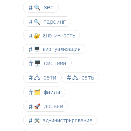
🔍 seo
🔍 парсинг
🔐 анонимность
🖥️ виртуализация
🖥️ система
🖧 сети
🖧 сеть
🗂️ файлы
🚀 дорвеи
🛠️ администрирование