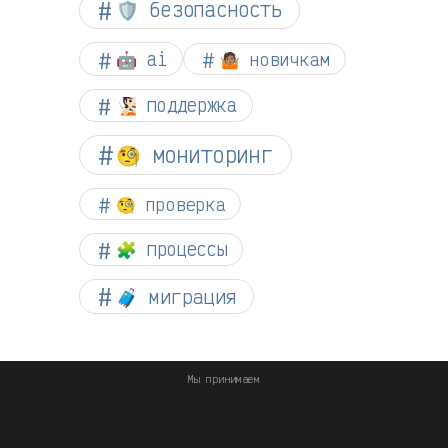
🛡️ безопасность
🤖 ai
🤷🏽 новичкам
🧏🏻 поддержка
🧐 мониторинг
🧐 проверка
🧩 процессы
🧳 миграция
Мы принимаем