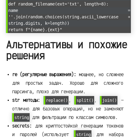
def random_filename(ext='txt', length=8):
name =
''.join(random.choices(string.ascii_lowercase +
string.digits, k=length))
return f"{name}.{ext}"
Альтернативы и похожие
решения
re (регулярные выражения):
мощнее, но сложнее
для простых задач. Хорошо для сложного
парсинга, плохо для генерации.
str методы:
,
,
—
replace()
split()
join()
отлично для базовых операций, но не заменяют
для фильтрации по классам символов.
string
secrets:
для криптостойкой генерации токенов
и паролей (использует
для набора
string