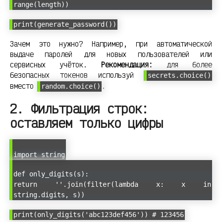
range(length))
print(generate_password())
Зачем это нужно? Например, при автоматической
выдаче паролей для новых пользователей или
сервисных учёток.
Рекомендация:
для более
безопасных токенов используй
secrets.choice()
вместо
.
random.choice()
2. Фильтрация строк:
оставляем только цифры
import string
def only_digits(s):
return ''.join(filter(lambda x: x in
string.digits, s))
print(only_digits('abc123def456')) # 123456