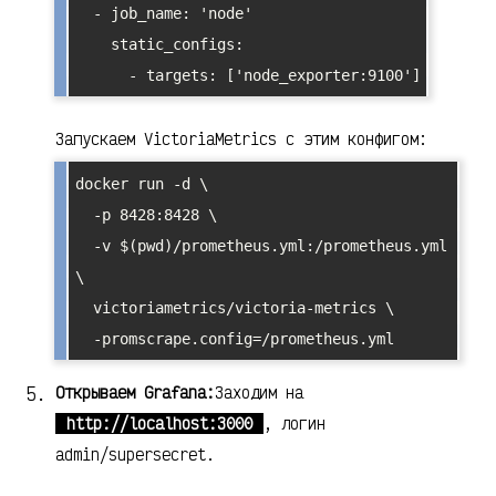
  - job_name: 'node'

    static_configs:

Запускаем VictoriaMetrics с этим конфигом:
docker run -d \

  -p 8428:8428 \

  -v $(pwd)/prometheus.yml:/prometheus.yml 
\

  victoriametrics/victoria-metrics \

Открываем Grafana:
Заходим на
http://localhost:3000
, логин
admin/supersecret.