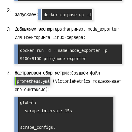
Запускаем:
docker-compose up -d
Добавляем экспортеры:
Например, node_exporter
для мониторинга Linux-сервера:
docker run -d --name=node_exporter -p 
9100:9100 prom/node-exporter
Настраиваем сбор метрик:
Создаём файл
(VictoriaMetrics поддерживает
prometheus.yml
его синтаксис):
global:

  scrape_interval: 15s

scrape_configs:
