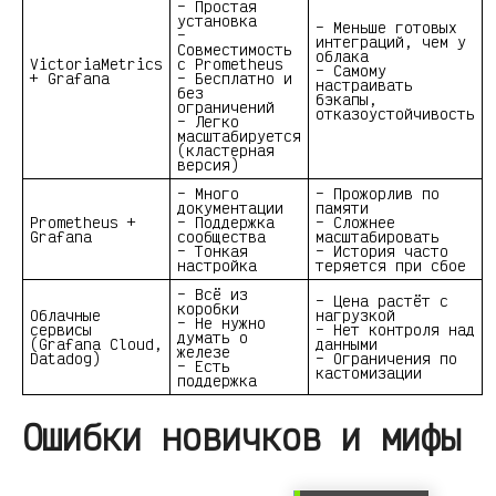
– Простая
установка
– Меньше готовых
–
интеграций, чем у
Совместимость
облака
VictoriaMetrics
с Prometheus
– Самому
+ Grafana
– Бесплатно и
настраивать
без
бэкапы,
ограничений
отказоустойчивость
– Легко
масштабируется
(кластерная
версия)
– Много
– Прожорлив по
документации
памяти
Prometheus +
– Поддержка
– Сложнее
Grafana
сообщества
масштабировать
– Тонкая
– История часто
настройка
теряется при сбое
– Всё из
– Цена растёт с
коробки
Облачные
нагрузкой
– Не нужно
сервисы
– Нет контроля над
думать о
(Grafana Cloud,
данными
железе
Datadog)
– Ограничения по
– Есть
кастомизации
поддержка
Ошибки новичков и мифы