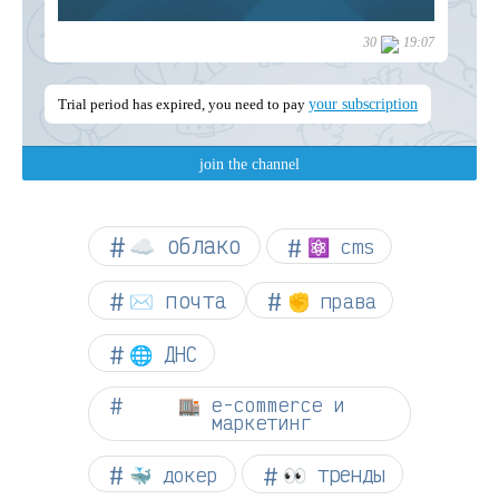
☁︎ облако
⚛ cms
✉️ почта
✊ права
🌐 ДНС
🏬 e-commerce и
маркетинг
👀 тренды
🐳 докер