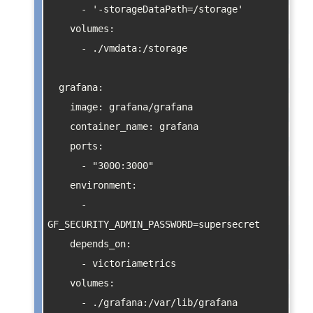
      - '-storageDataPath=/storage'

    volumes:

      - ./vmdata:/storage

  grafana:

    image: grafana/grafana

    container_name: grafana

    ports:

      - "3000:3000"

    environment:

      - 
GF_SECURITY_ADMIN_PASSWORD=supersecret

    depends_on:

      - victoriametrics

    volumes:
