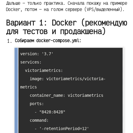
Дальше — только практика. Сначала покажу на примере
Docker, потом — на голом сервере (VPS/выделенный).
Вариант 1: Docker (рекомендую
для тестов и продакшена)
Собираем docker-compose.yml:
version: '3.7'

services:

  victoriametrics:

    image: victoriametrics/victoria-
metrics

    container_name: victoriametrics

    ports:

      - "8428:8428"

    command:

      - '-retentionPeriod=12'
