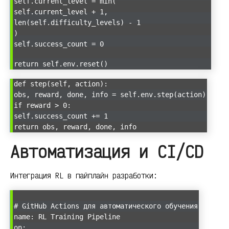
self.current_level = min(
self.current_level + 1,
len(self.difficulty_levels) - 1
)
self.success_count = 0
return self.env.reset()
def step(self, action):
obs, reward, done, info = self.env.step(action)
if reward > 0:
self.success_count += 1
return obs, reward, done, info
Автоматизация и CI/CD
Интеграция RL в пайплайн разработки:
# GitHub Actions для автоматического обучения
name: RL Training Pipeline
on: