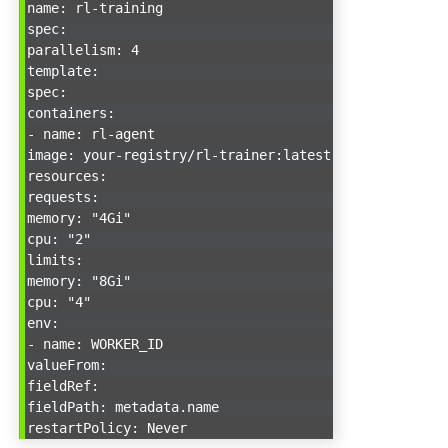
name: rl-training
spec:
parallelism: 4
template:
spec:
containers:
- name: rl-agent
image: your-registry/rl-trainer:latest
resources:
requests:
memory: "4Gi"
cpu: "2"
limits:
memory: "8Gi"
cpu: "4"
env:
- name: WORKER_ID
valueFrom:
fieldRef:
fieldPath: metadata.name
restartPolicy: Never