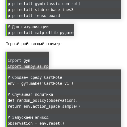
pip install gym[classic_control]
pip install stable-baselines3
pip install tensorboard
# Для визуализации
pip install matplotlib pygame
Первый работающий пример:
import gym
import numpy as np
# Создаём среду CartPole
env = gym.make('CartPole-v1')
# Случайная политика
def random_policy(observation):
return env.action_space.sample()
# Запускаем эпизод
observation = env.reset()