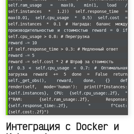
self.ram_usage = max(0, min(1, load /
self.instances * 1.2)) self.response_time =
max(0.01, self.cpu_usage * 0.5) self.cost =
self.instances * 0.1 # Награда: баланс между
производительностью и стоимостью reward = 0 if
self.cpu_usage > 0.8: # Перегрузка
reward -= 10
if self.response_time > 0.3: # Медленный ответ
reward -= 5
reward -= self.cost * 2 # Штраф за стоимость
if 0.3 < self.cpu_usage < 0.7: # Оптимальная
загрузка reward += 5 done = False return
self._get_obs(), reward, done, {} def
render(self, mode='human'): print(f"Instances:
{self.instances}, CPU: {self.cpu_usage:.2f}, "
f"RAM: {self.ram_usage:.2f}, Response:
{self.response_time:.2f}, " f"Cost:
{self.cost:.2f}")
Интеграция с Docker и