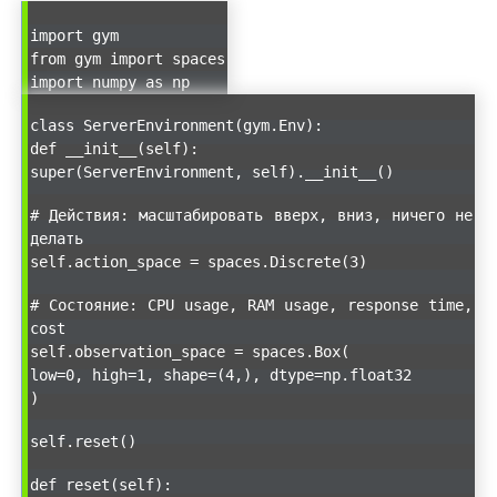
import gym
from gym import spaces
import numpy as np
class ServerEnvironment(gym.Env):
def __init__(self):
super(ServerEnvironment, self).__init__()
# Действия: масштабировать вверх, вниз, ничего не
делать
self.action_space = spaces.Discrete(3)
# Состояние: CPU usage, RAM usage, response time,
cost
self.observation_space = spaces.Box(
low=0, high=1, shape=(4,), dtype=np.float32
)
self.reset()
def reset(self):