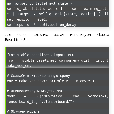
np.max(self.q_table[next_state])
self.q_table[state, action] += self.learning_rate
* ( target - self.q_table[state, action] ) if
self.epsilon > 0.01:
self.epsilon *= self.epsilon_decay
Для более сложных задач используем Stable
Baselines3:
from stable_baselines3 import PPO
from stable_baselines3.common.env_util import
make_vec_env
# Создаём векторизованную среду
env = make_vec_env('CartPole-v1', n_envs=4)
# Инициализируем модель PPO
model = PPO('MlpPolicy', env, verbose=1,
tensorboard_log="./tensorboard/")
# Обучаем модель