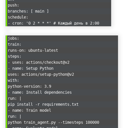
push:
branches: [ main ]
schedule:
- cron: '0 2 * * *' # Каждый день в 2:00
jobs:
train:
runs-on: ubuntu-latest
steps:
- uses: actions/checkout@v2
- name: Setup Python
uses: actions/setup-python@v2
with:
python-version: 3.9
- name: Install dependencies
run: |
pip install -r requirements.txt
- name: Train model
run: |
python train_agent.py --timesteps 100000