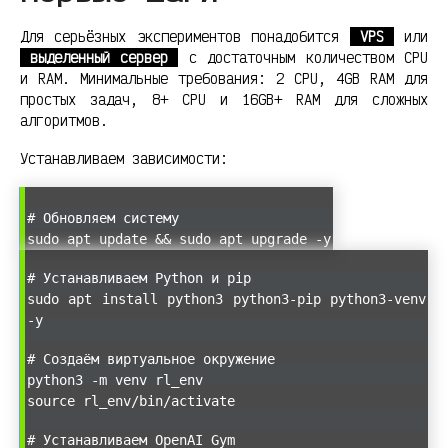
Для серьёзных экспериментов понадобится
VPS
или
выделенный сервер
с достаточным количеством CPU
и RAM. Минимальные требования: 2 CPU, 4GB RAM для
простых задач, 8+ CPU и 16GB+ RAM для сложных
алгоритмов.
Устанавливаем зависимости:
# Обновляем систему
sudo apt update && sudo apt upgrade -y
# Устанавливаем Python и pip
sudo apt install python3 python3-pip python3-venv
-y
# Создаём виртуальное окружение
python3 -m venv rl_env
source rl_env/bin/activate
# Устанавливаем OpenAI Gym