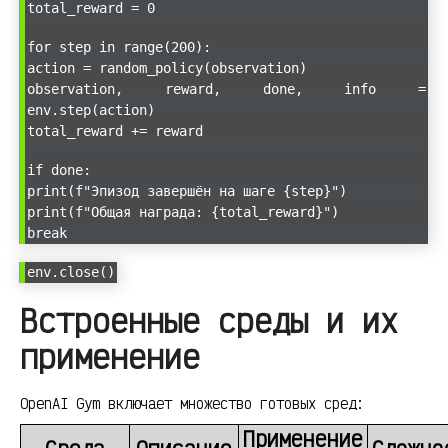
total_reward = 0
for step in range(200):
action = random_policy(observation)
observation, reward, done, info =
env.step(action)
total_reward += reward
if done:
print(f"Эпизод завершён на шаге {step}")
print(f"Общая награда: {total_reward}")
break
env.close()
Встроенные среды и их
применение
OpenAI Gym включает множество готовых сред:
Применение