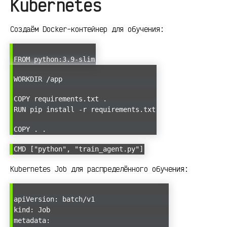
Kubernetes
Создаём Docker-контейнер для обучения:
FROM python:3.9-slim
WORKDIR /app
COPY requirements.txt .
RUN pip install -r requirements.txt
COPY . .
CMD ["python", "train_agent.py"]
Kubernetes Job для распределённого обучения:
apiVersion: batch/v1
kind: Job
metadata: