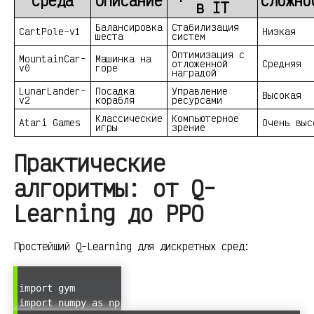
Среда
Описание
Сложно
в IT
Балансировка
Стабилизация
CartPole-v1
Низкая
шеста
систем
Оптимизация с
MountainCar-
Машинка на
отложенной
Средняя
v0
горе
наградой
LunarLander-
Посадка
Управление
Высокая
v2
корабля
ресурсами
Классические
Компьютерное
Atari Games
Очень выс
игры
зрение
Практические
алгоритмы: от Q-
Learning до PPO
Простейший Q-Learning для дискретных сред:
import gym
import numpy as np