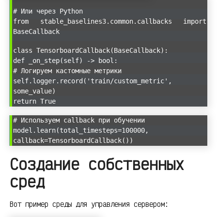
# Или через Python
from stable_baselines3.common.callbacks import
BaseCallback
class TensorboardCallback(BaseCallback):
def _on_step(self) -> bool:
# Логируем кастомные метрики
self.logger.record('train/custom_metric',
some_value)
return True
# Используем callback при обучении
model.learn(total_timesteps=100000,
callback=TensorboardCallback())
Создание собственных
сред
Вот пример среды для управления сервером: