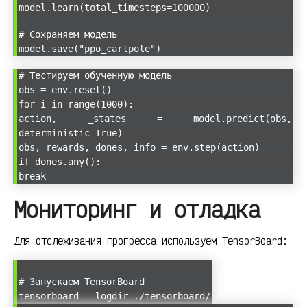
model.learn(total_timesteps=100000)
# Сохраняем модель
model.save("ppo_cartpole")
# Тестируем обученную модель
obs = env.reset()
for i in range(1000):
action, _states = model.predict(obs,
deterministic=True)
obs, rewards, dones, info = env.step(action)
if dones.any():
break
Мониторинг и отладка
Для отслеживания прогресса используем TensorBoard:
# Запускаем TensorBoard
tensorboard --logdir ./tensorboard/