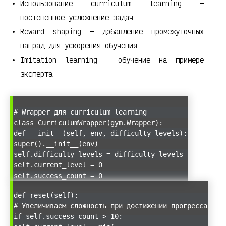
Использование curriculum learning —
постепенное усложнение задач
Reward shaping — добавление промежуточных
наград для ускорения обучения
Imitation learning — обучение на примере
эксперта
# Wrapper для curriculum learning
class CurriculumWrapper(gym.Wrapper):
def __init__(self, env, difficulty_levels):
super().__init__(env)
self.difficulty_levels = difficulty_levels
self.current_level = 0
self.success_count = 0
def reset(self):
# Увеличиваем сложность при достижении прогресса
if self.success_count > 10: