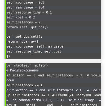
self.cpu_usage = 0.3
self.ram_usage = 0.4
self.response_time = 0.1
self.cost = 0.2
self.instances = 2
return self._get_obs()
def _get_obs(self):
return np.array([
self.cpu_usage, self.ram_usage,
self.response_time, self.cost
])
def step(self, action):
# Масштабирование
if action == 0 and self.instances > 1: # Scale
down
self.instances -= 1
elif action == 1 and self.instances < 10: # Scale
up self.instances += 1 # Симуляция нагрузки load
= np.random.normal(0.5, 0.1) self.cpu_usage =
max(0, min(1, load / self.instances))