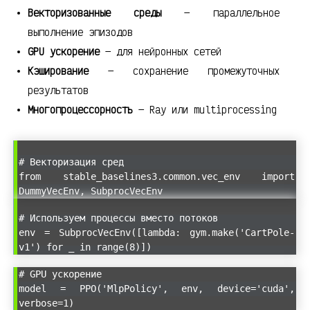
Векторизованные среды
— параллельное
выполнение эпизодов
GPU ускорение
— для нейронных сетей
Кэширование
— сохранение промежуточных
результатов
Многопроцессорность
— Ray или multiprocessing
# Векторизация сред
from stable_baselines3.common.vec_env import
DummyVecEnv, SubprocVecEnv
# Используем процессы вместо потоков
env = SubprocVecEnv([lambda: gym.make('CartPole-
v1') for _ in range(8)])
# GPU ускорение
model = PPO('MlpPolicy', env, device='cuda',
verbose=1)