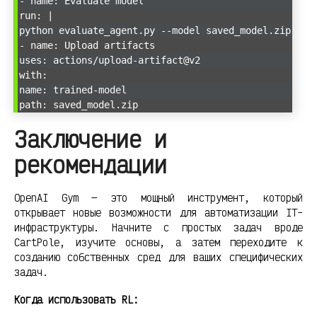
- name: Evaluate model
run: |
python evaluate_agent.py --model saved_model.zip
- name: Upload artifacts
uses: actions/upload-artifact@v2
with:
name: trained-model
path: saved_model.zip
Заключение и
рекомендации
OpenAI Gym — это мощный инструмент, который
открывает новые возможности для автоматизации IT-
инфраструктуры. Начните с простых задач вроде
CartPole, изучите основы, а затем переходите к
созданию собственных сред для ваших специфических
задач.
Когда использовать RL: