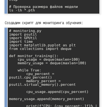
# Проверка размера файлов модели

Создадим скрипт для мониторинга обучения:
# monitoring.py

import psutil

import GPUtil

import time

import matplotlib.pyplot as plt

from collections import deque

def monitor_training():

    cpu_usage = deque(maxlen=100)

    memory_usage = deque(maxlen=100)

    while True:

        cpu_percent = 
psutil.cpu_percent()

        memory_percent = 
psutil.virtual_memory().percent

        cpu_usage.append(cpu_percent)

memory_usage.append(memory_percent)

        print(f"CPU: {cpu_percent:.1f}% | 