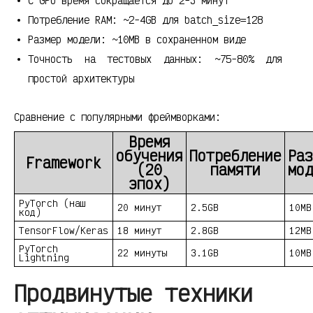
С GPU время сокращается до 2-3 минут
Потребление RAM: ~2-4GB для batch_size=128
Размер модели: ~10MB в сохраненном виде
Точность на тестовых данных: ~75-80% для
простой архитектуры
Сравнение с популярными фреймворками:
Время
обучения
Потребление
Раз
Framework
(20
памяти
мод
эпох)
PyTorch (наш
20 минут
2.5GB
10MB
код)
TensorFlow/Keras
18 минут
2.8GB
12MB
PyTorch
22 минуты
3.1GB
10MB
Lightning
Продвинутые техники