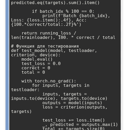
predicted.eq(targets).sum().item()

        if batch_idx % 100 == 0:

            print(f'Batch {batch_idx}, 
Loss: {loss.item():.4f}, Acc: 
{100.*correct/total:.2f}%')

    return running_loss / 
len(trainloader), 100. * correct / total

# Функция для тестирования

def test_model(model, testloader, 
criterion, device):

    model.eval()

    test_loss = 0.0

    correct = 0

    total = 0

    with torch.no_grad():

        for inputs, targets in 
testloader:

            inputs, targets = 
inputs.to(device), targets.to(device)

            outputs = model(inputs)

            loss = criterion(outputs, 
targets)

            test_loss += loss.item()

            _, predicted = outputs.max(1)

            total += targets.size(0)
