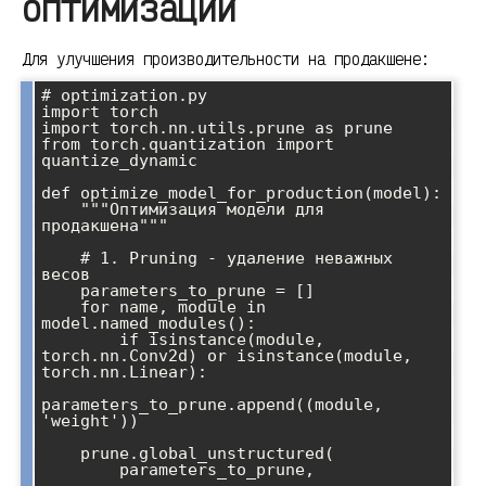
оптимизации
Для улучшения производительности на продакшене:
# optimization.py

import torch

import torch.nn.utils.prune as prune

from torch.quantization import 
quantize_dynamic

def optimize_model_for_production(model):

    """Оптимизация модели для 
продакшена"""

    # 1. Pruning - удаление неважных 
весов

    parameters_to_prune = []

    for name, module in 
model.named_modules():

        if isinstance(module, 
torch.nn.Conv2d) or isinstance(module, 
torch.nn.Linear):

parameters_to_prune.append((module, 
'weight'))

    prune.global_unstructured(

        parameters_to_prune,
