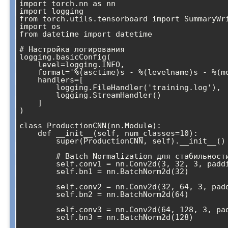
import torch.nn as nn

import logging

from torch.utils.tensorboard import SummaryWri
import os

from datetime import datetime

# Настройка логирования

logging.basicConfig(

    level=logging.INFO,

    format='%(asctime)s - %(levelname)s - %(message)s',

    handlers=[

        logging.FileHandler('training.log'),

        logging.StreamHandler()

    ]

)

class ProductionCNN(nn.Module):

    def __init__(self, num_classes=10):

        super(ProductionCNN, self).__init__()

        # Batch Normalization для стабильности

        self.conv1 = nn.Conv2d(3, 32, 3, padding=1)

        self.bn1 = nn.BatchNorm2d(32)

        self.conv2 = nn.Conv2d(32, 64, 3, padding=1)

        self.bn2 = nn.BatchNorm2d(64)

        self.conv3 = nn.Conv2d(64, 128, 3, padding=1)

        self.bn3 = nn.BatchNorm2d(128)
