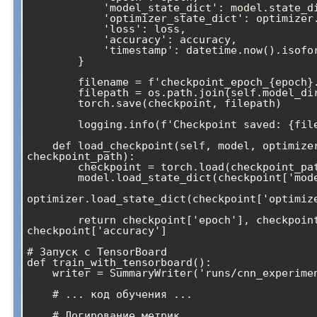
            'model_state_dict': model.state_dict(),

            'optimizer_state_dict': optimizer.state_dict(),

            'loss': loss,

            'accuracy': accuracy,

            'timestamp': datetime.now().isoformat()

        }

        filename = f'checkpoint_epoch_{epoch}.pth'

        filepath = os.path.join(self.model_dir, filename)

        torch.save(checkpoint, filepath)

        logging.info(f'Checkpoint saved: {filepath}')

    def load_checkpoint(self, model, optimizer, 
checkpoint_path):

        checkpoint = torch.load(checkpoint_path)

        model.load_state_dict(checkpoint['model_state_dict'])

optimizer.load_state_dict(checkpoint['optimize
        return checkpoint['epoch'], checkpoint['loss'], 
checkpoint['accuracy']

# Запуск с TensorBoard

def train_with_tensorboard():

    writer = SummaryWriter('runs/cnn_experiment')

    # ... код обучения ...

    # Логирование метрик
