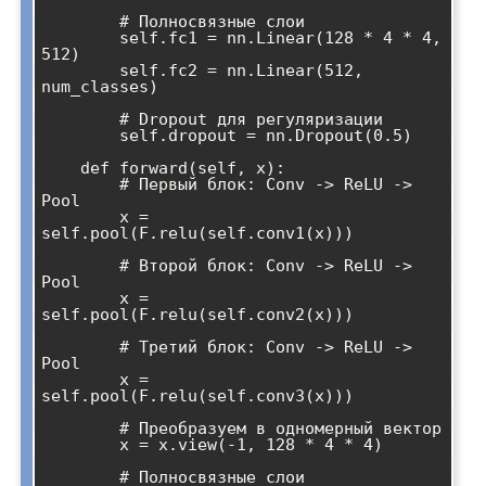
        # Полносвязные слои

        self.fc1 = nn.Linear(128 * 4 * 4, 
512)

        self.fc2 = nn.Linear(512, 
num_classes)

        # Dropout для регуляризации

        self.dropout = nn.Dropout(0.5)

    def forward(self, x):

        # Первый блок: Conv -> ReLU -> 
Pool

        x = 
self.pool(F.relu(self.conv1(x)))

        # Второй блок: Conv -> ReLU -> 
Pool

        x = 
self.pool(F.relu(self.conv2(x)))

        # Третий блок: Conv -> ReLU -> 
Pool

        x = 
self.pool(F.relu(self.conv3(x)))

        # Преобразуем в одномерный вектор

        x = x.view(-1, 128 * 4 * 4)

        # Полносвязные слои
