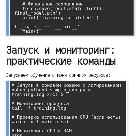
    # Финальное сохранение

    torch.save(model.state_dict(), 
'final_model.pth')

    print('Training completed!')

if __name__ == '__main__':

Запуск и мониторинг:
практические команды
Запускаем обучение с мониторингом ресурсов:
# Запуск в фоновом режиме с логированием

nohup python3 simple_cnn.py > 
training.log 2>&1 &

# Мониторинг процесса

tail -f training.log

# Проверка использования GPU (если есть)

watch -n 1 nvidia-smi

# Мониторинг CPU и RAM

htop
