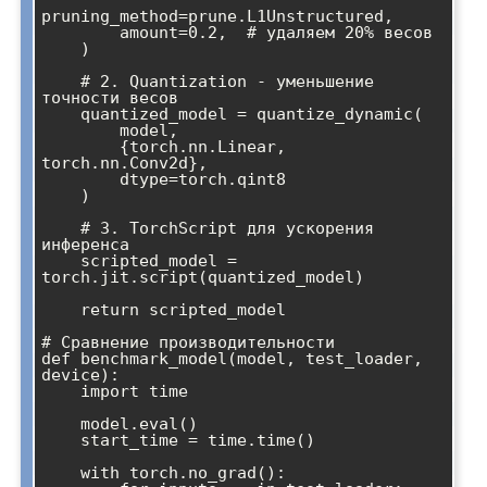
pruning_method=prune.L1Unstructured,

        amount=0.2,  # удаляем 20% весов

    )

    # 2. Quantization - уменьшение 
точности весов

    quantized_model = quantize_dynamic(

        model, 

        {torch.nn.Linear, 
torch.nn.Conv2d}, 

        dtype=torch.qint8

    )

    # 3. TorchScript для ускорения 
инференса

    scripted_model = 
torch.jit.script(quantized_model)

    return scripted_model

# Сравнение производительности

def benchmark_model(model, test_loader, 
device):

    import time

    model.eval()

    start_time = time.time()

    with torch.no_grad():
