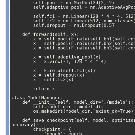
        self.pool = nn.MaxPool2d(2, 2)

        self.adaptive_pool = nn.AdaptiveAvgPool2d((4, 4))

        self.fc1 = nn.Linear(128 * 4 * 4, 512)

        self.fc2 = nn.Linear(512, num_classes)

        self.dropout = nn.Dropout(0.5)

    def forward(self, x):

        x = self.pool(F.relu(self.bn1(self.conv1(x))))

        x = self.pool(F.relu(self.bn2(self.conv2(x))))

        x = self.pool(F.relu(self.bn3(self.conv3(x))))

        x = self.adaptive_pool(x)

        x = x.view(-1, 128 * 4 * 4)

        x = F.relu(self.fc1(x))

        x = self.dropout(x)

        x = self.fc2(x)

        return x

class ModelManager:

    def __init__(self, model_dir='./models'):

        self.model_dir = model_dir

        os.makedirs(model_dir, exist_ok=True)

    def save_checkpoint(self, model, optimizer, epoch, loss, 
accuracy):

        checkpoint = {

            'epoch': epoch,
