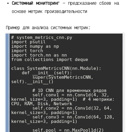
Системный мониторинг
— предсказание сбоев на
основе метрик производительности
Пример для анализа системных метрик:
# system_metrics_cnn.py

import psutil

import numpy as np

import torch

import torch.nn as nn

from collections import deque

class SystemMetricsCNN(nn.Module):

    def __init__(self):

        super(SystemMetricsCNN, 
self).__init__()

        # 1D CNN для временных рядов

        self.conv1 = nn.Conv1d(4, 32, 
kernel_size=3, padding=1)  # 4 метрики: 
CPU, RAM, Disk, Network

        self.conv2 = nn.Conv1d(32, 64, 
kernel_size=3, padding=1)

        self.conv3 = nn.Conv1d(64, 128, 
kernel_size=3, padding=1)

        self.pool = nn.MaxPool1d(2)
