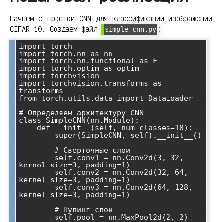
Начнем с простой CNN для классификации изображений
CIFAR-10. Создаем файл
:
simple_cnn.py
import torch

import torch.nn as nn

import torch.nn.functional as F

import torch.optim as optim

import torchvision

import torchvision.transforms as 
transforms

from torch.utils.data import DataLoader

# Определяем архитектуру CNN

class SimpleCNN(nn.Module):

    def __init__(self, num_classes=10):

        super(SimpleCNN, self).__init__()

        # Сверточные слои

        self.conv1 = nn.Conv2d(3, 32, 
kernel_size=3, padding=1)

        self.conv2 = nn.Conv2d(32, 64, 
kernel_size=3, padding=1)

        self.conv3 = nn.Conv2d(64, 128, 
kernel_size=3, padding=1)

        # Пулинг слои

        self.pool = nn.MaxPool2d(2, 2)
