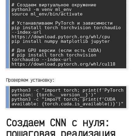
# Создаем виртуальное окружение

python3 -m venv ml_env

source ml_env/bin/activate

# Устанавливаем PyTorch и зависимости

pip install torch torchvision torchaudio 
--index-url 
https://download.pytorch.org/whl/cpu

pip install numpy matplotlib jupyter

# Для GPU версии (если есть CUDA)

# pip install torch torchvision 
torchaudio --index-url 
Проверяем установку:
python3 -c "import torch; print(f'PyTorch 
version: {torch.__version__}')"

python3 -c "import torch; print(f'CUDA 
Создаем CNN с нуля:
пошаговая реализация