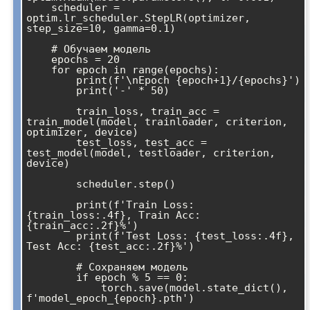
    scheduler = 
optim.lr_scheduler.StepLR(optimizer, 
step_size=10, gamma=0.1)

    # Обучаем модель

    epochs = 20

    for epoch in range(epochs):

        print(f'\nEpoch {epoch+1}/{epochs}')

        print('-' * 50)

        train_loss, train_acc = 
train_model(model, trainloader, criterion, 
optimizer, device)

        test_loss, test_acc = 
test_model(model, testloader, criterion, 
device)

        scheduler.step()

        print(f'Train Loss: 
{train_loss:.4f}, Train Acc: 
{train_acc:.2f}%')

        print(f'Test Loss: {test_loss:.4f}, 
Test Acc: {test_acc:.2f}%')

        # Сохраняем модель

        if epoch % 5 == 0:

            torch.save(model.state_dict(), 
f'model_epoch_{epoch}.pth')
