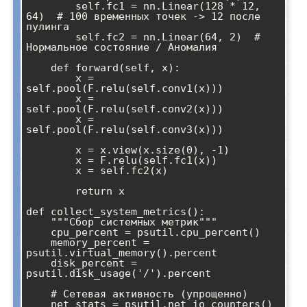
        self.fc1 = nn.Linear(128 * 12, 
64)  # 100 временных точек -> 12 после 
пулинга

        self.fc2 = nn.Linear(64, 2)  # 
Нормальное состояние / Аномалия

    def forward(self, x):

        x = 
self.pool(F.relu(self.conv1(x)))

        x = 
self.pool(F.relu(self.conv2(x)))

        x = 
self.pool(F.relu(self.conv3(x)))

        x = x.view(x.size(0), -1)

        x = F.relu(self.fc1(x))

        x = self.fc2(x)

        return x

def collect_system_metrics():

    """Сбор системных метрик"""

    cpu_percent = psutil.cpu_percent()

    memory_percent = 
psutil.virtual_memory().percent

    disk_percent = 
psutil.disk_usage('/').percent

    # Сетевая активность (упрощенно)

    net_stats = psutil.net_io_counters()
