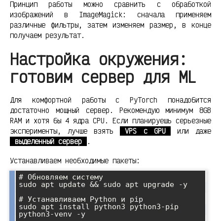
Принцип работы можно сравнить с обработкой
изображений в ImageMagick: сначала применяем
различные фильтры, затем изменяем размер, в конце
получаем результат.
Настройка окружения:
готовим сервер для ML
Для комфортной работы с PyTorch понадобится
достаточно мощный сервер. Рекомендую минимум 8GB
RAM и хотя бы 4 ядра CPU. Если планируешь серьезные
эксперименты, лучше взять
VPS с GPU
или даже
выделенный сервер
.
Устанавливаем необходимые пакеты:
# Обновляем систему

sudo apt update && sudo apt upgrade -y

# Устанавливаем Python и pip

sudo apt install python3 python3-pip 
python3-venv -y
