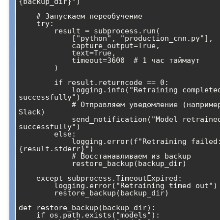
{backup_dir}")

    # Запускаем переобучение

    try:

        result = subprocess.run(

            ["python", "production_cnn.py"],

            capture_output=True,

            text=True,

            timeout=3600  # 1 час таймаут

        )

        if result.returncode == 0:

            logging.info("Retraining completed 
successfully")

            # Отправляем уведомление (например, в 
Slack)

            send_notification("Model retrained 
successfully")

        else:

            logging.error(f"Retraining failed: 
{result.stderr}")

            # Восстанавливаем из backup

            restore_backup(backup_dir)

    except subprocess.TimeoutExpired:

        logging.error("Retraining timed out")

        restore_backup(backup_dir)

def restore_backup(backup_dir):

    if os.path.exists("models"):
