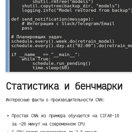
        shutil.rmtree("models")

    shutil.copytree(backup_dir, "models")

    logging.info("Model restored from backup")

def send_notification(message):

    # Интеграция с Slack/Telegram/Email

    pass

# Планировщик задач

schedule.every().week.do(retrain_model)

schedule.every().day.at("02:00").do(retrain_mo
if __name__ == "__main__":

    while True:

        schedule.run_pending()

Статистика и бенчмарки
Интересные факты о производительности CNN:
Простая CNN из примера обучается на CIFAR-10
за ~20 минут на современном CPU