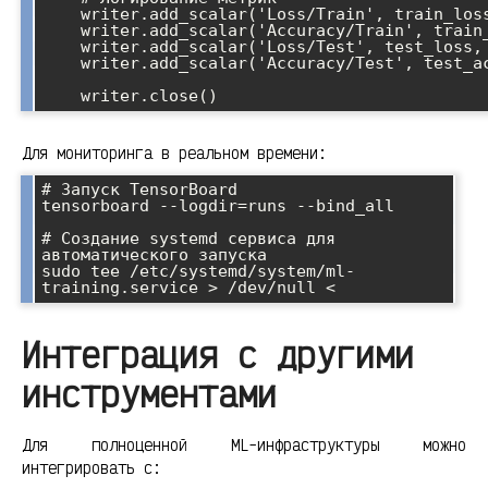
    writer.add_scalar('Loss/Train', train_loss, epoch)

    writer.add_scalar('Accuracy/Train', train_acc, epoch)

    writer.add_scalar('Loss/Test', test_loss, epoch)

    writer.add_scalar('Accuracy/Test', test_acc, epoch)

Для мониторинга в реальном времени:
# Запуск TensorBoard

tensorboard --logdir=runs --bind_all

# Создание systemd сервиса для 
автоматического запуска

sudo tee /etc/systemd/system/ml-
training.service > /dev/null <
Интеграция с другими
инструментами
Для полноценной ML-инфраструктуры можно
интегрировать с: