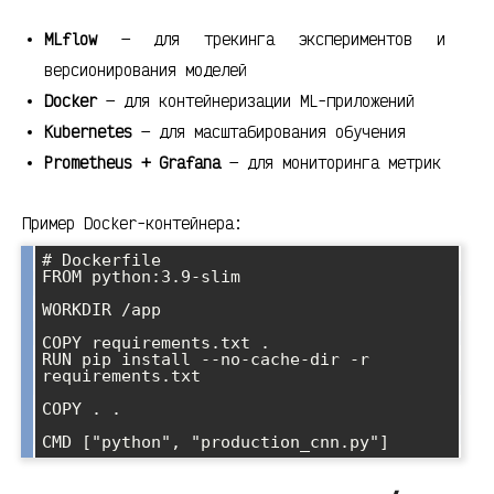
MLflow
— для трекинга экспериментов и
версионирования моделей
Docker
— для контейнеризации ML-приложений
Kubernetes
— для масштабирования обучения
Prometheus + Grafana
— для мониторинга метрик
Пример Docker-контейнера:
# Dockerfile

FROM python:3.9-slim

WORKDIR /app

COPY requirements.txt .

RUN pip install --no-cache-dir -r 
requirements.txt

COPY . .
