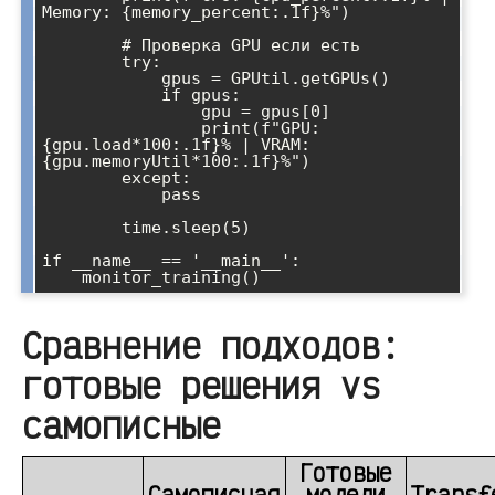
Memory: {memory_percent:.1f}%")

        # Проверка GPU если есть

        try:

            gpus = GPUtil.getGPUs()

            if gpus:

                gpu = gpus[0]

                print(f"GPU: 
{gpu.load*100:.1f}% | VRAM: 
{gpu.memoryUtil*100:.1f}%")

        except:

            pass

        time.sleep(5)

if __name__ == '__main__':

Сравнение подходов:
готовые решения vs
самописные
Готовые
Самописная
модели
Transf