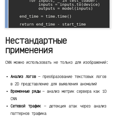
        for inputs, _ in test_loader:

            inputs = inputs.to(device)

            outputs = model(inputs)

    end_time = time.time()

Нестандартные
применения
CNN можно использовать не только для изображений:
Анализ логов
— преобразование текстовых логов
в 2D представление для выявления аномалий
Временные ряды
— анализ метрик сервера как 1D
CNN
Сетевой трафик
— детекция атак через анализ
паттернов трафика