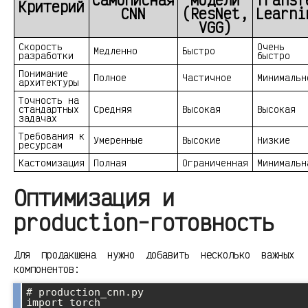
Критерий
CNN
(ResNet,
Learni
VGG)
Скорость
Очень
Медленно
Быстро
разработки
быстро
Понимание
Полное
Частичное
Минимальн
архитектуры
Точность на
стандартных
Средняя
Высокая
Высокая
задачах
Требования к
Умеренные
Высокие
Низкие
ресурсам
Кастомизация
Полная
Ограниченная
Минимальн
Оптимизация и
production-готовность
Для продакшена нужно добавить несколько важных
компонентов:
# production_cnn.py

import torch
