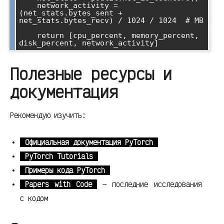
    network_activity = 
(net_stats.bytes_sent + 
net_stats.bytes_recv) / 1024 / 1024  # MB

    return [cpu_percent, memory_percent, 
Полезные ресурсы и
документация
Рекомендую изучить:
Официальная документация PyTorch
PyTorch Tutorials
Примеры кода PyTorch
Papers with Code
— последние исследования
с кодом