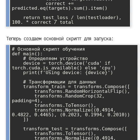
            correct += 
predicted.eq(targets).sum().item()

    return test_loss / len(testloader), 
Теперь создаем основной скрипт для запуска:
# Основной скрипт обучения

def main():

    # Определяем устройство

    device = torch.device('cuda' if 
torch.cuda.is_available() else 'cpu')

    print(f'Using device: {device}')

    # Трансформации для данных

    transform_train = transforms.Compose([

        transforms.RandomHorizontalFlip(),

        transforms.RandomCrop(32, 
padding=4),

        transforms.ToTensor(),

        transforms.Normalize((0.4914, 
0.4822, 0.4465), (0.2023, 0.1994, 0.2010))

    ])

    transform_test = transforms.Compose([

        transforms.ToTensor(),

        transforms.Normalize((0.4914, 