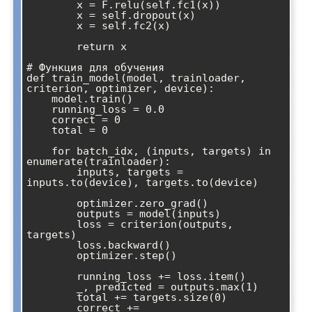
        x = F.relu(self.fc1(x))

        x = self.dropout(x)

        x = self.fc2(x)

        return x

# Функция для обучения

def train_model(model, trainloader, 
criterion, optimizer, device):

    model.train()

    running_loss = 0.0

    correct = 0

    total = 0

    for batch_idx, (inputs, targets) in 
enumerate(trainloader):

        inputs, targets = 
inputs.to(device), targets.to(device)

        optimizer.zero_grad()

        outputs = model(inputs)

        loss = criterion(outputs, 
targets)

        loss.backward()

        optimizer.step()

        running_loss += loss.item()

        _, predicted = outputs.max(1)

        total += targets.size(0)

        correct += 