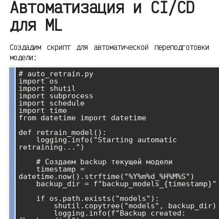
Автоматизация и CI/CD
для ML
Создадим скрипт для автоматической переподготовки
модели:
# auto_retrain.py

import os

import shutil

import subprocess

import schedule

import time

from datetime import datetime

def retrain_model():

    logging.info("Starting automatic 
retraining...")

    # Создаем backup текущей модели

    timestamp = 
datetime.now().strftime("%Y%m%d_%H%M%S")

    backup_dir = f"backup_models_{timestamp}"

    if os.path.exists("models"):

        shutil.copytree("models", backup_dir)

        logging.info(f"Backup created: 