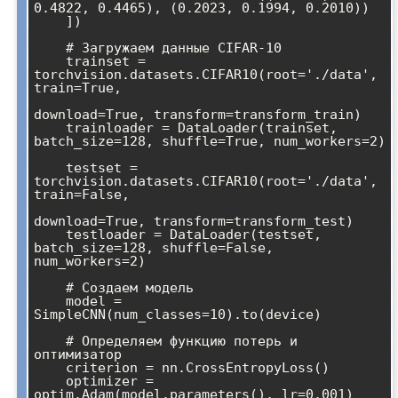
0.4822, 0.4465), (0.2023, 0.1994, 0.2010))

    ])

    # Загружаем данные CIFAR-10

    trainset = 
torchvision.datasets.CIFAR10(root='./data', 
train=True, 

download=True, transform=transform_train)

    trainloader = DataLoader(trainset, 
batch_size=128, shuffle=True, num_workers=2)

    testset = 
torchvision.datasets.CIFAR10(root='./data', 
train=False, 

download=True, transform=transform_test)

    testloader = DataLoader(testset, 
batch_size=128, shuffle=False, 
num_workers=2)

    # Создаем модель

    model = 
SimpleCNN(num_classes=10).to(device)

    # Определяем функцию потерь и 
оптимизатор

    criterion = nn.CrossEntropyLoss()

    optimizer = 
optim.Adam(model.parameters(), lr=0.001)
