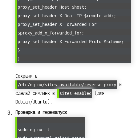
proxy_set_header Host $host;
proxy_set_header X-Real-IP $remote_addr;
proxy_set_header X-Forwarded-For
$proxy_add_x_forwarded_for;
proxy_set_header X-Forwarded-Proto $scheme;
}
}
Сохрани в
и
/etc/nginx/sites-available/reverse-proxy
сделай симлинк в
(для
sites-enabled
Debian/Ubuntu).
Проверка и перезапуск
sudo nginx -t