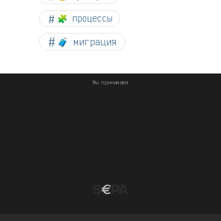
🧩 процессы
🧳 миграция
Мы принимаем