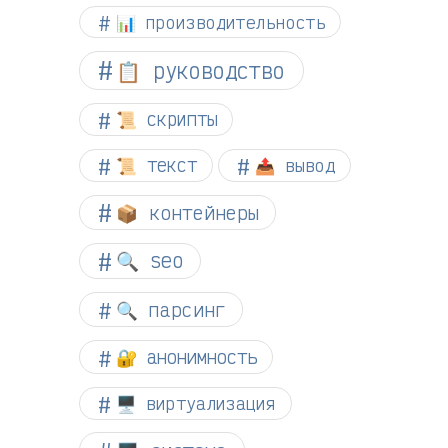
📊 производительность
📋 руководство
📜 скрипты
📜 текст
📤 вывод
📦 контейнеры
🔍 seo
🔍 парсинг
🔐 анонимность
🖥️ виртуализация