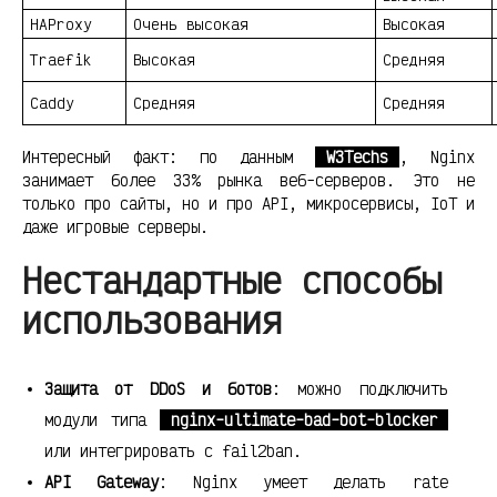
HAProxy
Очень высокая
Высокая
Traefik
Высокая
Средняя
Caddy
Средняя
Средняя
Интересный факт: по данным
W3Techs
, Nginx
занимает более 33% рынка веб-серверов. Это не
только про сайты, но и про API, микросервисы, IoT и
даже игровые серверы.
Нестандартные способы
использования
Защита от DDoS и ботов
: можно подключить
модули типа
nginx-ultimate-bad-bot-blocker
или интегрировать с fail2ban.
API Gateway
: Nginx умеет делать rate