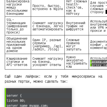
Балансировка
Нет сложных
Для прос
нагрузки
health-
Просто, быстро,
случаев 
между
check’ов,
встроено в Nginx
сложных 
несколькими
как в
сторону
бэкендами
HAProxy
SSL-
Использу
терминация
Снимает нагрузку
Внутренний
внутренн
(шифрование
с бэкенда, легко
трафик не
или VPN 
только до
автоматизировать
шифруется
прокси и
прокси)
Объединение
Один IP, разные
Сложные
нескольких
Документ
сервисы
правила
приложений
конфиг, 
(например, /api,
могут
на одном
коммента
/admin, /blog)
запутать
домене
Нужно
Использу
Кэширование
Снижает нагрузку
аккуратно
статики и
на бэкенд,
proxy_c
настраивать
API-ответов
ускоряет ответы
proxy_c
кэш
Ещё один лайфхак: если у тебя микросервисы на
разных портах, можно сделать так:
server {
listen 80;
server_name myapp.com;