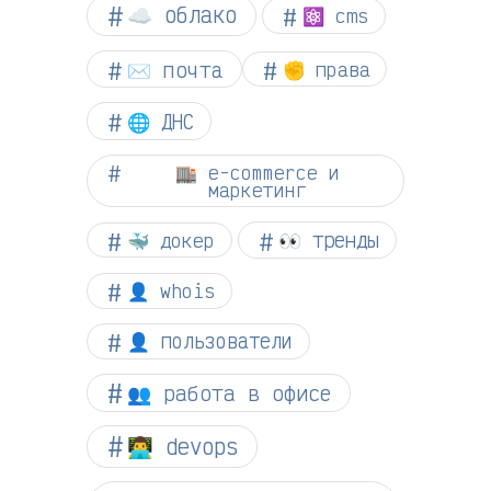
☁︎ облако
⚛ cms
✉️ почта
✊ права
🌐 ДНС
🏬 e-commerce и
маркетинг
👀 тренды
🐳 докер
👤 whois
👤 пользователи
👥 работа в офисе
👨‍💻 devops