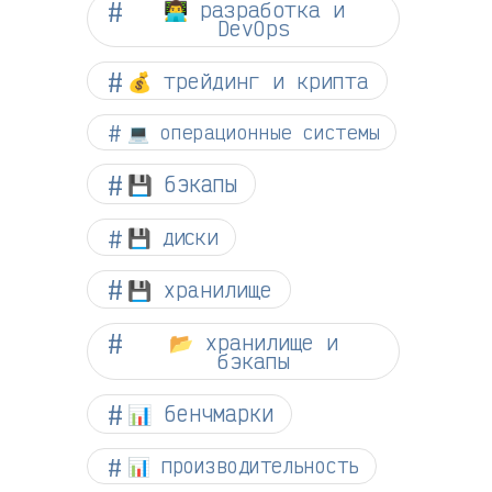
👨‍💻 разработка и
DevOps
💰 трейдинг и крипта
💻 операционные системы
💾 бэкапы
💾 диски
💾 хранилище
📂 хранилище и
бэкапы
📊 бенчмарки
📊 производительность