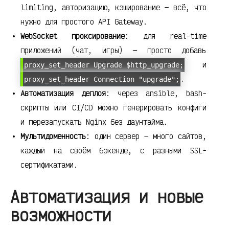
limiting, авторизацию, кэширование — всё, что
нужно для простого API Gateway.
WebSocket проксирование
: для real-time
приложений (чат, игры) — просто добавь
и
proxy_set_header Upgrade $http_upgrade;
.
proxy_set_header Connection "upgrade";
Автоматизация деплоя
: через ansible, bash-
скрипты или CI/CD можно генерировать конфиги
и перезапускать Nginx без даунтайма.
Мультидоменность
: один сервер — много сайтов,
каждый на своём бэкенде, с разными SSL-
сертификатами.
Автоматизация и новые
возможности