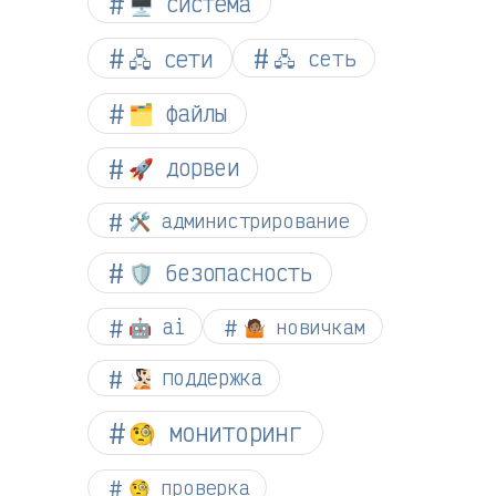
🖥️ система
🖧 сети
🖧 сеть
🗂️ файлы
🚀 дорвеи
🛠️ администрирование
🛡️ безопасность
🤖 ai
🤷🏽 новичкам
🧏🏻 поддержка
🧐 мониторинг
🧐 проверка