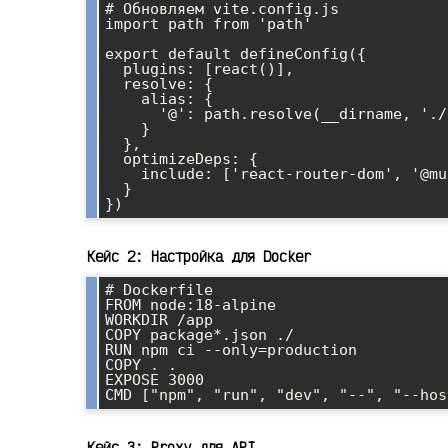
# Обновляем vite.config.js

import path from 'path'

export default defineConfig({

  plugins: [react()],

  resolve: {

    alias: {

      '@': path.resolve(__dirname, './src')

    }

  },

  optimizeDeps: {

    include: ['react-router-dom', '@mui/material']

  }

Кейс 2: Настройка для Docker
# Dockerfile

FROM node:18-alpine

WORKDIR /app

COPY package*.json ./

RUN npm ci --only=production

COPY . .

EXPOSE 3000

Кейс 3: Proxy для API