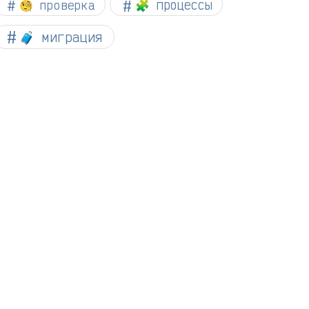
🧐 проверка
🧩 процессы
🧳 миграция