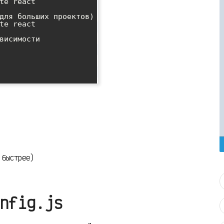
te react

для больших проектов)

te react

висимости

 быстрее)
nfig.js