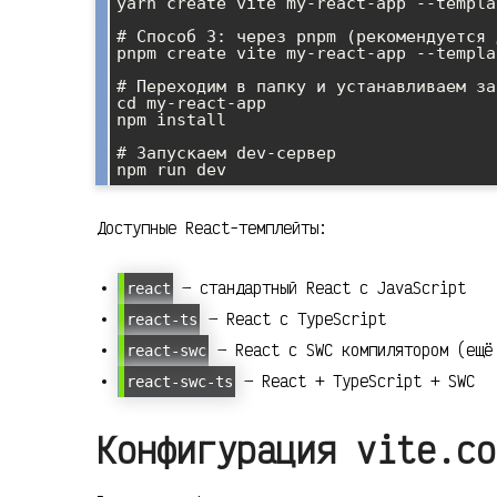
yarn create vite my-react-app --templa
# Способ 3: через pnpm (рекомендуется 
pnpm create vite my-react-app --templa
# Переходим в папку и устанавливаем за
cd my-react-app

npm install

# Запускаем dev-сервер

Доступные React-темплейты:
— стандартный React с JavaScript
react
— React с TypeScript
react-ts
— React с SWC компилятором (ещё
react-swc
— React + TypeScript + SWC
react-swc-ts
Конфигурация vite.co