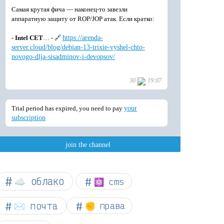
☁︎ облако
⚛ cms
✉️ почта
✊ права