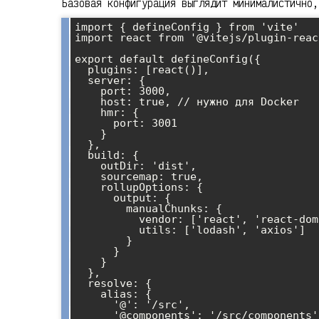
Базовая конфигурация выглядит минималистично,
import { defineConfig } from 'vite'

import react from '@vitejs/plugin-react
export default defineConfig({

  plugins: [react()],

  server: {

    port: 3000,

    host: true, // нужно для Docker

    hmr: {

      port: 3001

    }

  },

  build: {

    outDir: 'dist',

    sourcemap: true,

    rollupOptions: {

      output: {

        manualChunks: {

          vendor: ['react', 'react-dom'],

          utils: ['lodash', 'axios']

        }

      }

    }

  },

  resolve: {

    alias: {

      '@': '/src',

      '@components': '/src/components',
