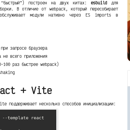
о “быстрый”) построен на двух китах:
esbuild
для
орки. В отличие от webpack, который пересобирает
обслуживает модули нативно через ES imports в
 при запросе браузера
а не всего приложения
0-100 раз быстрее webpack)
shaking
act + Vite
ite поддерживает несколько способов инициализации:
 --template react
