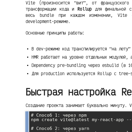
Vite (произносится “вит”, от французског
трансформации кода и
Rollup
для финальной сб
весь bundle при каждом изменении, Vite 
development-режиме.
Основные принципы работы:
В dev-режиме код транспилируется “на лету”
HMR работает на уровне отдельных модулей, 
Dependency pre-bundling через esbuild (в 1
Для production используется Rollup с tree-
Быстрая настройка Re
Создание проекта занимает буквально минуту. V
# Способ 1: через npm

npm create vite@latest my-react-app --
# Способ 2: через yarn
