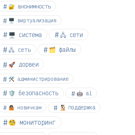
🔐 анонимность
🖥️ виртуализация
🖥️ система
🖧 сети
🗂️ файлы
🖧 сеть
🚀 дорвеи
🛠️ администрирование
🛡️ безопасность
🤖 ai
🤷🏽 новичкам
🧏🏻 поддержка
🧐 мониторинг