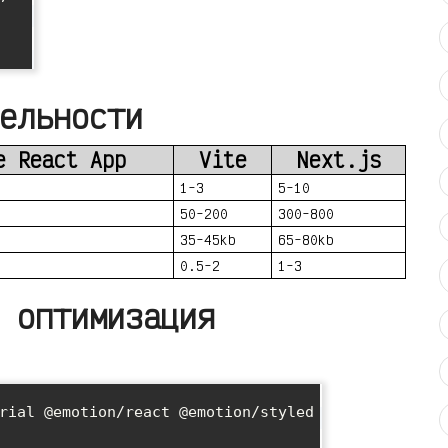
ельности
e React App
Vite
Next.js
1-3
5-10
50-200
300-800
35-45kb
65-80kb
0.5-2
1-3
 оптимизация
rial @emotion/react @emotion/styled
