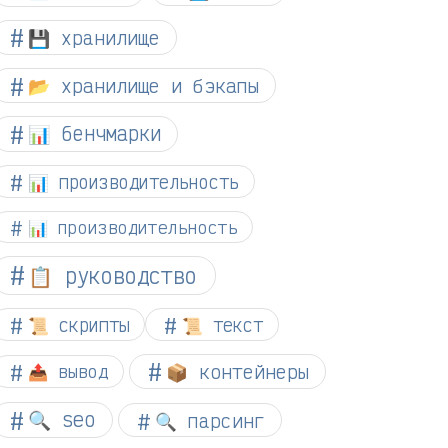
💾 хранилище
📂 хранилище и бэкапы
📊 бенчмарки
📊 производительность
📊 производительность
📋 руководство
📜 скрипты
📜 текст
📦 контейнеры
📤 вывод
🔍 seo
🔍 парсинг