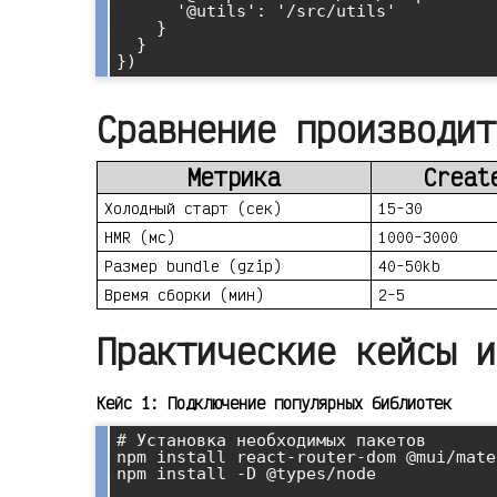
      '@utils': '/src/utils'

    }

  }

Сравнение производит
Метрика
Creat
Холодный старт (сек)
15-30
HMR (мс)
1000-3000
Размер bundle (gzip)
40-50kb
Время сборки (мин)
2-5
Практические кейсы и
Кейс 1: Подключение популярных библиотек
# Установка необходимых пакетов

npm install react-router-dom @mui/mate
npm install -D @types/node
