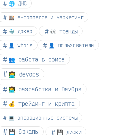
🌐 ДНС
🏬 e-commerce и маркетинг
👀 тренды
🐳 докер
👤 whois
👤 пользователи
👥 работа в офисе
👨‍💻 devops
👨‍💻 разработка и DevOps
💰 трейдинг и крипта
💻 операционные системы
💾 бэкапы
💾 диски