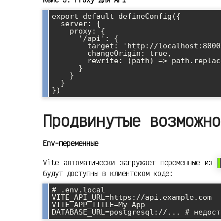
export default defineConfig({

  server: {

    proxy: {

      '/api': {

        target: 'http://localhost:8000',

        changeOrigin: true,

        rewrite: (path) => path.replace(/^\/api/, '')

      }

    }

  }

Продвинутые возможно
Env-переменные
Vite автоматически загружает переменные из
будут доступны в клиентском коде:
# .env.local

VITE_API_URL=https://api.example.com

VITE_APP_TITLE=My App
