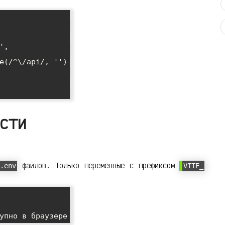
сти
файлов. Только переменные с префиксом
.env
VITE_