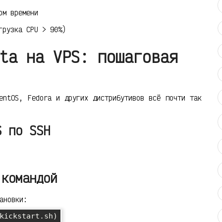
ом времени
грузка CPU > 90%)
ta на VPS: пошаговая
entOS, Fedora и других дистрибутивов всё почти так
S по SSH
 командой
ановки:
kickstart.sh)