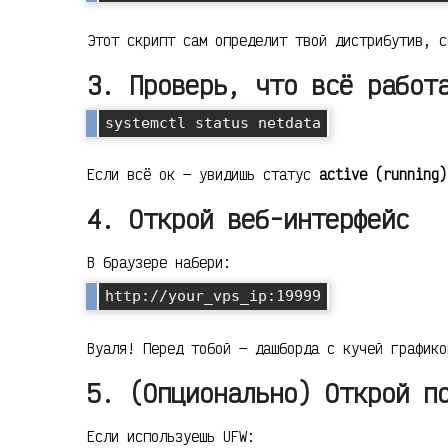
Этот скрипт сам определит твой дистрибутив, с
3. Проверь, что всё работ
systemctl status netdata
Если всё ок — увидишь статус
active (running)
4. Открой веб-интерфейс
В браузере набери:
http://your_vps_ip:19999
Вуаля! Перед тобой — дашборда с кучей графико
5. (Опционально) Открой п
Если используешь UFW: