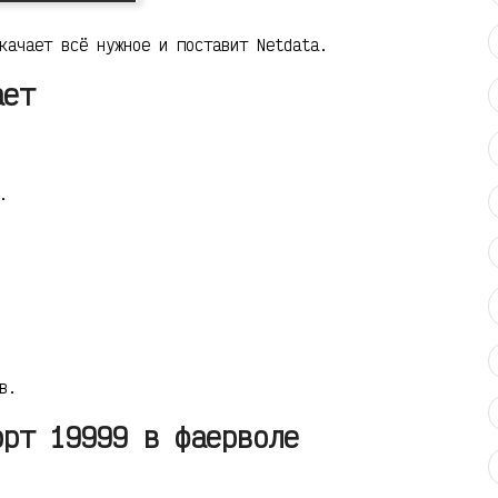
качает всё нужное и поставит Netdata.
ает
.
в.
орт 19999 в фаерволе