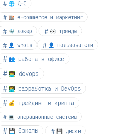
🌐 ДНС
🏬 e-commerce и маркетинг
👀 тренды
🐳 докер
👤 whois
👤 пользователи
👥 работа в офисе
👨‍💻 devops
👨‍💻 разработка и DevOps
💰 трейдинг и крипта
💻 операционные системы
💾 бэкапы
💾 диски