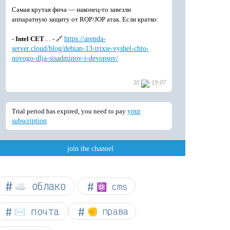
☁︎ облако
⚛ cms
✉️ почта
✊ права