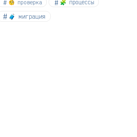
🧐 проверка
🧩 процессы
🧳 миграция