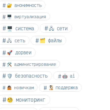
🔐 анонимность
🖥️ виртуализация
🖥️ система
🖧 сети
🗂️ файлы
🖧 сеть
🚀 дорвеи
🛠️ администрирование
🛡️ безопасность
🤖 ai
🤷🏽 новичкам
🧏🏻 поддержка
🧐 мониторинг