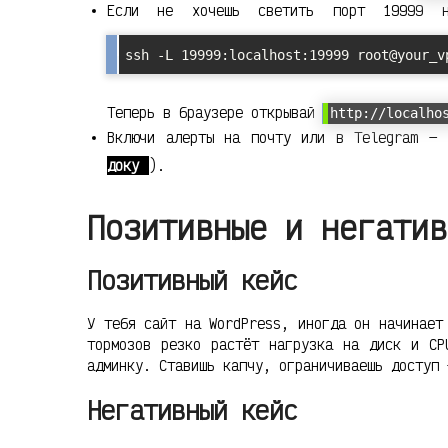
Если не хочешь светить порт 19999 н
ssh -L 19999:localhost:19999 root@your_v
Теперь в браузере открывай
http://localho
Включи алерты на почту или в Telegram —
доку
).
Позитивные и негатив
Позитивный кейс
У тебя сайт на WordPress, иногда он начинает
тормозов резко растёт нагрузка на диск и CP
админку. Ставишь капчу, ограничиваешь доступ 
Негативный кейс