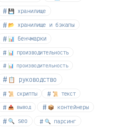
💾 хранилище
📂 хранилище и бэкапы
📊 бенчмарки
📊 производительность
📊 производительность
📋 руководство
📜 скрипты
📜 текст
📦 контейнеры
📤 вывод
🔍 seo
🔍 парсинг