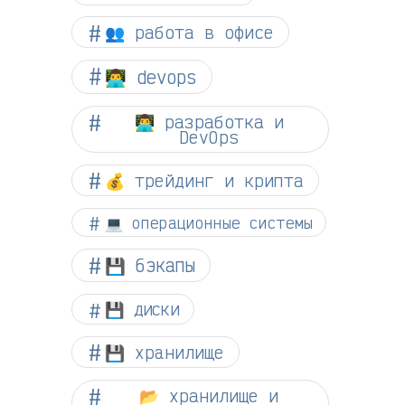
👥 работа в офисе
👨‍💻 devops
👨‍💻 разработка и
DevOps
💰 трейдинг и крипта
💻 операционные системы
💾 бэкапы
💾 диски
💾 хранилище
📂 хранилище и