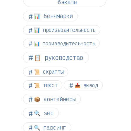
бэкапы
📊 бенчмарки
📊 производительность
📊 производительность
📋 руководство
📜 скрипты
📜 текст
📤 вывод
📦 контейнеры
🔍 seo
🔍 парсинг