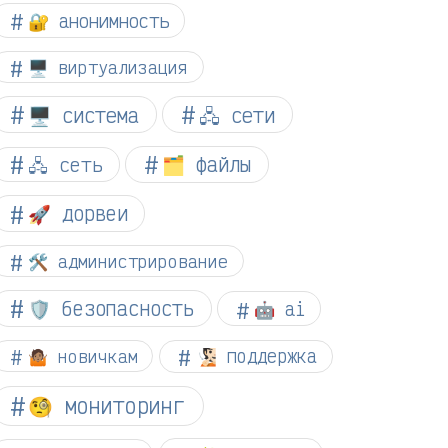
🔐 анонимность
🖥️ виртуализация
🖥️ система
🖧 сети
🗂️ файлы
🖧 сеть
🚀 дорвеи
🛠️ администрирование
🛡️ безопасность
🤖 ai
🤷🏽 новичкам
🧏🏻 поддержка
🧐 мониторинг