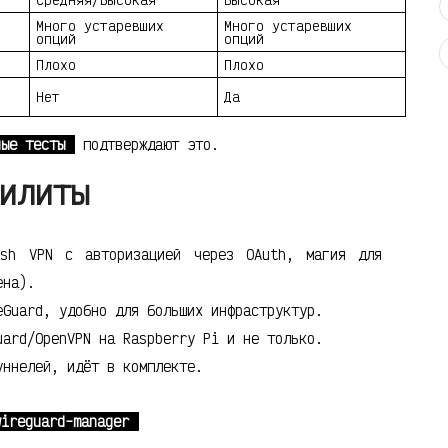
Много устаревших
Много устаревших
опций
опций
Плохо
Плохо
Нет
Да
ные тесты
подтверждают это.
илиты
sh VPN с авторизацией через OAuth, магия для
ена).
Guard, удобно для больших инфраструктур.
ard/OpenVPN на Raspberry Pi и не только.
ннелей, идёт в комплекте.
wireguard-manager