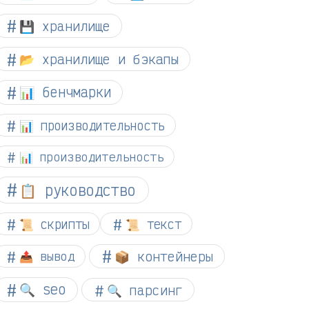
💾 хранилище
📂 хранилище и бэкапы
📊 бенчмарки
📊 производительность
📊 производительность
📋 руководство
📜 скрипты
📜 текст
📦 контейнеры
📤 вывод
🔍 seo
🔍 парсинг