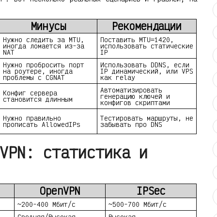
Минусы
Рекомендации
Нужно следить за MTU,
Поставить MTU=1420,
иногда ломается из-за
использовать статические
NAT
IP
Нужно пробросить порт
Использовать DDNS, если
на роутере, иногда
IP динамический, или VPS
проблемы с CGNAT
как relay
Автоматизировать
Конфиг сервера
генерацию ключей и
становится длинным
конфигов скриптами
Нужно правильно
Тестировать маршруты, не
прописать AllowedIPs
забывать про DNS
VPN: статистика и
OpenVPN
IPSec
~200-400 Мбит/с
~500-700 Мбит/с
Средняя/Высокая
Высокая