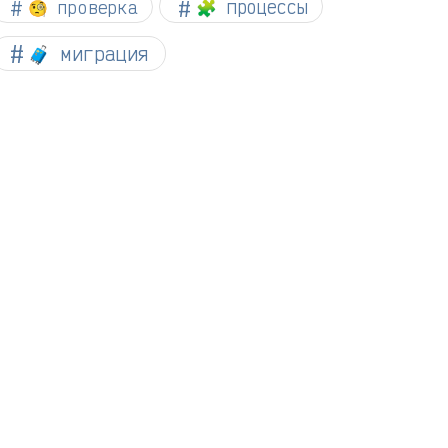
🧐 проверка
🧩 процессы
🧳 миграция