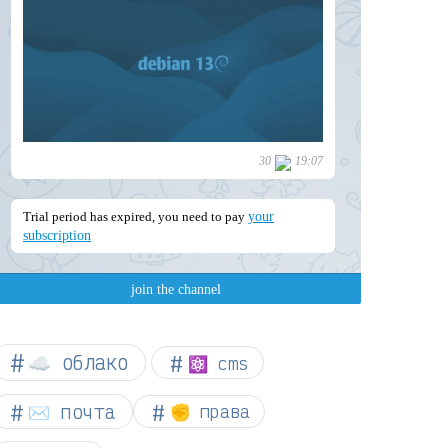
☁︎ облако
⚛ cms
✉️ почта
✊ права