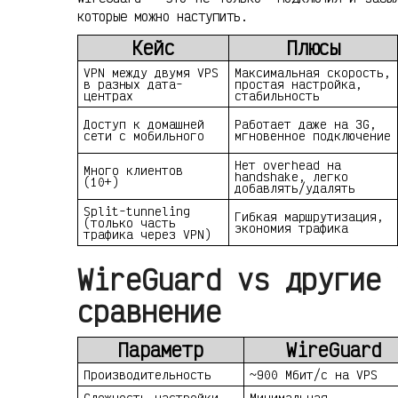
которые можно наступить.
Кейс
Плюсы
VPN между двумя VPS
Максимальная скорость,
в разных дата-
простая настройка,
центрах
стабильность
Доступ к домашней
Работает даже на 3G,
сети с мобильного
мгновенное подключение
Нет overhead на
Много клиентов
handshake, легко
(10+)
добавлять/удалять
Split-tunneling
Гибкая маршрутизация,
(только часть
экономия трафика
трафика через VPN)
WireGuard vs другие 
сравнение
Параметр
WireGuard
Производительность
~900 Мбит/с на VPS
Сложность настройки
Минимальная