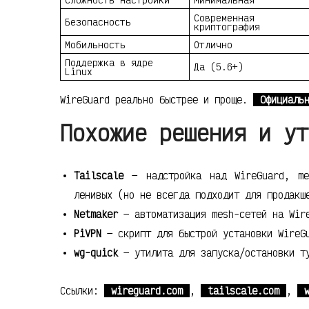
Современная
Безопасность
криптография
Мобильность
Отлично
Поддержка в ядре
Да (5.6+)
Linux
WireGuard реально быстрее и проще.
Официаль
Похожие решения и ут
Tailscale
— надстройка над WireGuard, me
ленивых (но не всегда подходит для продакш
Netmaker
— автоматизация mesh-сетей на Wire
PiVPN
— скрипт для быстрой установки WireGu
wg-quick
— утилита для запуска/остановки ту
Ссылки:
wireguard.com
,
tailscale.com
,