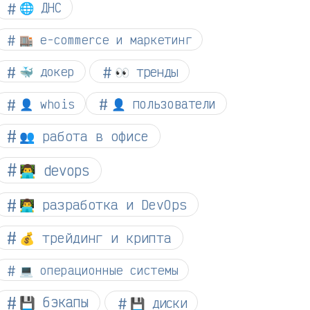
🌐 ДНС
🏬 e-commerce и маркетинг
👀 тренды
🐳 докер
👤 whois
👤 пользователи
👥 работа в офисе
👨‍💻 devops
👨‍💻 разработка и DevOps
💰 трейдинг и крипта
💻 операционные системы
💾 бэкапы
💾 диски