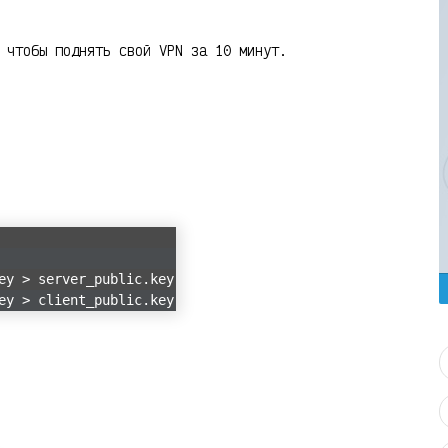
 чтобы поднять свой VPN за 10 минут.
ey > server_public.key
ey > client_public.key