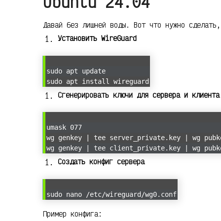
Ubuntu 24.04
Давай без лишней воды. Вот что нужно сделать,
Установить WireGuard
sudo apt update
sudo apt install wireguard
Сгенерировать ключи для сервера и клиента
umask 077
wg genkey | tee server_private.key | wg pubk
wg genkey | tee client_private.key | wg pubk
Создать конфиг сервера
sudo nano /etc/wireguard/wg0.conf
Пример конфига: