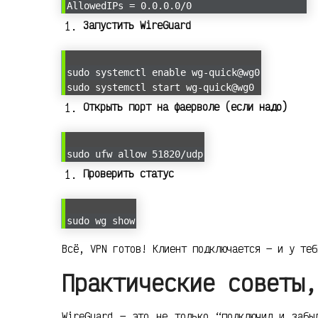
AllowedIPs = 0.0.0.0/0
Запустить WireGuard
sudo systemctl enable wg-quick@wg0
sudo systemctl start wg-quick@wg0
Открыть порт на фаерволе (если надо)
sudo ufw allow 51820/udp
Проверить статус
sudo wg show
Всё, VPN готов! Клиент подключается — и у теб
Практические советы,
WireGuard — это не только “подключил и забы