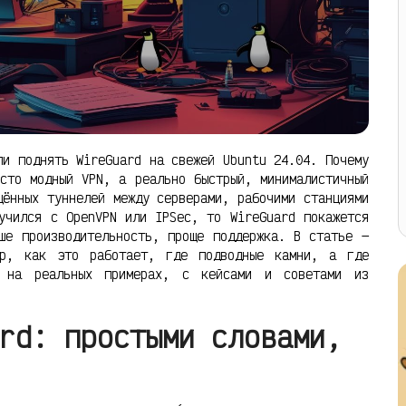
ли поднять WireGuard на свежей Ubuntu 24.04. Почему
сто модный VPN, а реально быстрый, минималистичный
щённых туннелей между серверами, рабочими станциями
учился с OpenVPN или IPSec, то WireGuard покажется
ше производительность, проще поддержка. В статье —
ор, как это работает, где подводные камни, а где
ё на реальных примерах, с кейсами и советами из
rd: простыми словами,