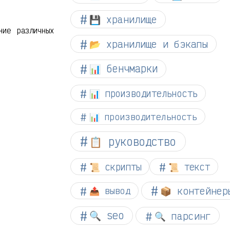
💾 хранилище
ние различных
📂 хранилище и бэкапы
📊 бенчмарки
📊 производительность
📊 производительность
📋 руководство
📜 скрипты
📜 текст
📦 контейнер
📤 вывод
🔍 seo
🔍 парсинг