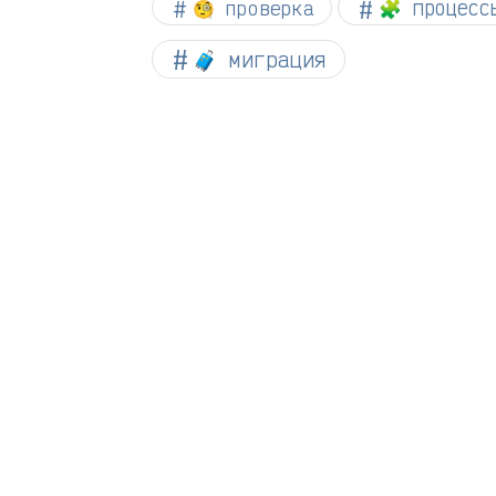
🧐 проверка
🧩 процесс
🧳 миграция