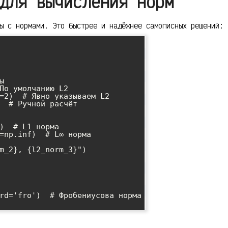
для вычисления норм
ы с нормами. Это быстрее и надёжнее самописных решений:


По умолчанию L2

=2)  # Явно указываем L2

  # Ручной расчёт

)  # L1 норма

=np.inf)  # L∞ норма

m_2}, {l2_norm_3}")

rd='fro')  # Фробениусова норма
