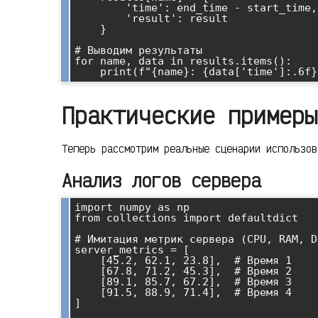
        'time': end_time - start_time,

        'result': result

    }

# Выводим результаты

for name, data in results.items():

Практические примеры
Теперь рассмотрим реальные сценарии использов
Анализ логов сервера
import numpy as np

from collections import defaultdict

# Имитация метрик сервера (CPU, RAM, D
server_metrics = [

    [45.2, 62.1, 23.8],  # Время 1

    [67.8, 71.2, 45.3],  # Время 2

    [89.1, 85.7, 67.2],  # Время 3

    [91.5, 88.9, 71.4],  # Время 4

]
