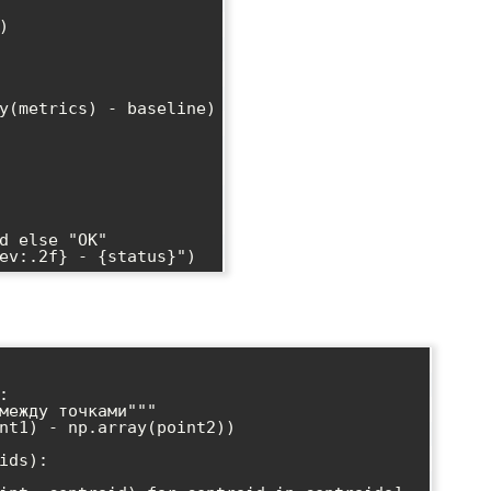




ids):
