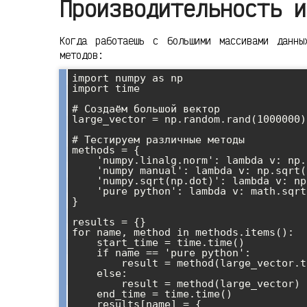
Производительность и
Когда работаешь с большими массивами данны
методов:
import numpy as np

import time

# Создаём большой вектор

large_vector = np.random.rand(1000000)

# Тестируем различные методы

methods = {

    'numpy.linalg.norm': lambda v: np.linalg.norm(v),

    'numpy manual': lambda v: np.sqrt(np.sum(v**2)),

    'numpy.sqrt(np.dot)': lambda v: np.sqrt(np.dot(v, v)),

    'pure python': lambda v: math.sqrt(sum(x**2 for x in v))

}

results = {}

for name, method in methods.items():

    start_time = time.time()

    if name == 'pure python':

        result = method(large_vector.tolist())

    else:

        result = method(large_vector)

    end_time = time.time()

    results[name] = {
