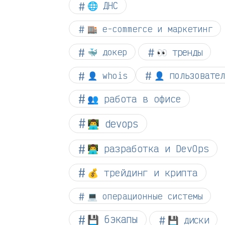
🌐 ДНС
🏬 e-commerce и маркетинг
👀 тренды
🐳 докер
👤 whois
👤 пользовател
👥 работа в офисе
👨‍💻 devops
👨‍💻 разработка и DevOps
💰 трейдинг и крипта
💻 операционные системы
💾 бэкапы
💾 диски