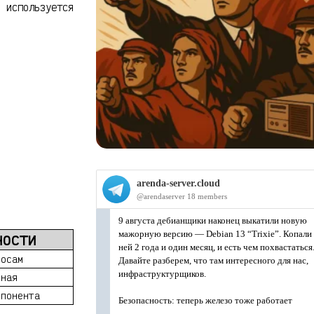
 используется
ности
росам
рная
мпонента