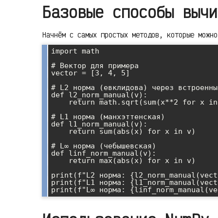
Базовые способы вычи
Начнём с самых простых методов, которые можно
import math

# Вектор для примера

vector = [3, 4, 5]

# L2 норма (евклидова) через встроенны
def l2_norm_manual(v):

    return math.sqrt(sum(x**2 for x in v))

# L1 норма (манхэттенская)

def l1_norm_manual(v):

    return sum(abs(x) for x in v)

# L∞ норма (чебышевская)

def linf_norm_manual(v):

    return max(abs(x) for x in v)

print(f"L2 норма: {l2_norm_manual(vect
print(f"L1 норма: {l1_norm_manual(vect