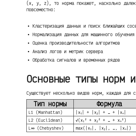
(x, y, z), то норма покажет, насколько далек
повсеместно:
Кластеризация данных и поиск ближайших сос
Нормализация данных для машинного обучения
Оценка производительности алгоритмов
Анализ логов и метрик сервера
Обработка сигналов и временных рядов
Основные типы норм и
Существует несколько видов норм, каждая для с
Тип нормы
Формула
L1 (Manhattan)
|x₁| + |x₂| + … + |xₙ|
L2 (Euclidean)
√(x₁² + x₂² + … + xₙ²)
L∞ (Chebyshev)
max(|x₁|, |x₂|, …, |xₙ|)