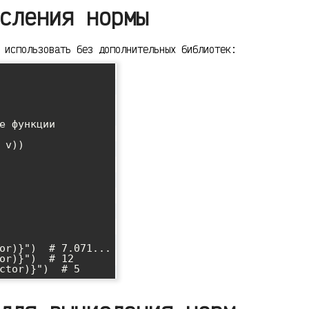
сления нормы
 использовать без дополнительных библиотек:
е функции

or)}")  # 7.071...

or)}")  # 12
