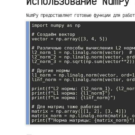
Использование NumPy 
NumPy предоставляет готовые функции для работ
import numpy as np

# Создаём вектор

vector = np.array([3, 4, 5])

# Различные способы вычисления L2 нормы
l2_norm_1 = np.linalg.norm(vector)  # 
l2_norm_2 = np.linalg.norm(vector, ord
l2_norm_3 = np.sqrt(np.sum(vector**2))
# Другие нормы

l1_norm = np.linalg.norm(vector, ord=1
linf_norm = np.linalg.norm(vector, ord
print(f"L2 нормы: {l2_norm_1}, {l2_nor
print(f"L1 норма: {l1_norm}")

print(f"L∞ норма: {linf_norm}")

# Для матриц тоже работает

matrix = np.array([[1, 2], [3, 4]])

matrix_norm = np.linalg.norm(matrix, o