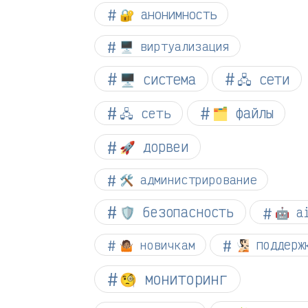
🔐 анонимность
🖥️ виртуализация
🖥️ система
🖧 сети
🗂️ файлы
🖧 сеть
🚀 дорвеи
🛠️ администрирование
🛡️ безопасность
🤖 a
🤷🏽 новичкам
🧏🏻 поддерж
🧐 мониторинг