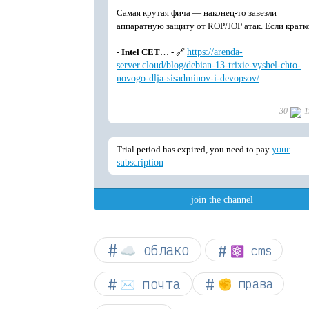
☁︎ облако
⚛ cms
✉️ почта
✊ права