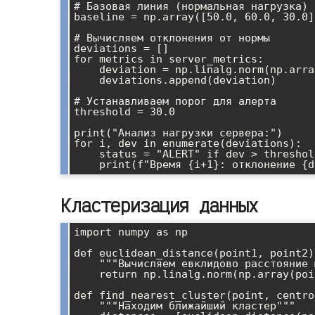
# Базовая линия (нормальная нагрузка)

baseline = np.array([50.0, 60.0, 30.0])
# Вычисляем отклонения от нормы

deviations = []

for metrics in server_metrics:

    deviation = np.linalg.norm(np.array(metrics) - baseline)

    deviations.append(deviation)

# Устанавливаем порог для алерта

threshold = 30.0

print("Анализ нагрузки сервера:")

for i, dev in enumerate(deviations):

    status = "ALERT" if dev > threshold else "OK"

Кластеризация данных
import numpy as np

def euclidean_distance(point1, point2):
    """Вычисляем евклидово расстояние между точками"""

    return np.linalg.norm(np.array(point1) - np.array(point2))

def find_nearest_cluster(point, centro
    """Находим ближайший кластер"""
