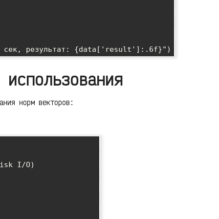
 использования
ания норм векторов:
isk I/O)
