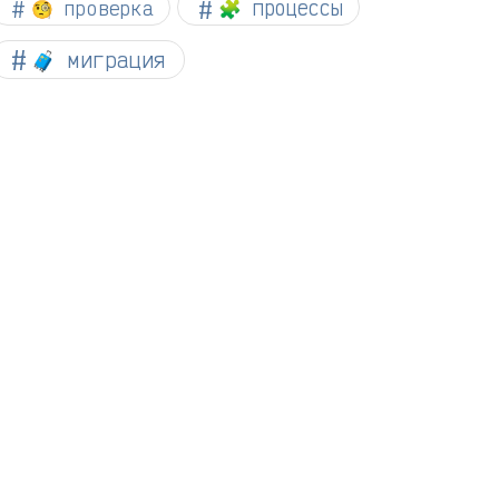
🧐 проверка
🧩 процессы
🧳 миграция