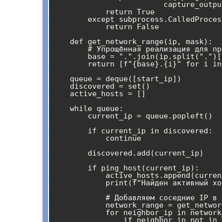
                         capture_output=True, check=True)

            return True

        except subprocess.CalledProcessError:

            return False

    def get_network_range(ip, mask):

        # Упрощённая реализация для примера

        base = ".".join(ip.split(".")[:-1])

        return [f"{base}.{i}" for i in range(1, 255)]

    queue = deque([start_ip])

    discovered = set()

    active_hosts = []

    while queue:

        current_ip = queue.popleft()

        if current_ip in discovered:

            continue

        discovered.add(current_ip)

        if ping_host(current_ip):

            active_hosts.append(current_ip)

            print(f"Найден активный хост: {current_ip}")

            # Добавляем соседние IP в очередь

            network_range = get_network_range(current_ip, subnet_mask)

            for neighbor_ip in network_range:

                if neighbor_ip not in discovered:
