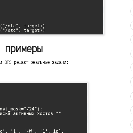
 примеры
и DFS решают реальные задачи:
net_mask="/24"):
