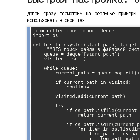
Давай сразу посмотрим на реальные примеры.
использовать в скриптах:
from collections import deque

import os

def bfs_filesystem(start_path, target_
    """BFS поиск файла в файловой системе"""

    queue = deque([start_path])

    visited = set()

    while queue:

        current_path = queue.popleft()

        if current_path in visited:

            continue

        visited.add(current_path)

        try:

            if os.path.isfile(current_path) and target_file in current_path:

                return current_path

            if os.path.isdir(current_path):

                for item in os.listdir(current_path):

                    item_path = os.path.join(current_path, item)

                    if item_path not in visited:
