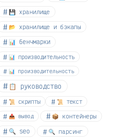
💾 хранилище
📂 хранилище и бэкапы
📊 бенчмарки
📊 производительность
📊 производительность
📋 руководство
📜 скрипты
📜 текст
📦 контейнеры
📤 вывод
🔍 seo
🔍 парсинг