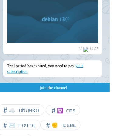
☁︎ облако
⚛ cms
✉️ почта
✊ права