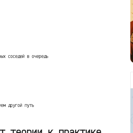
ных соседей в очередь
уем другой путь
т теории к практике