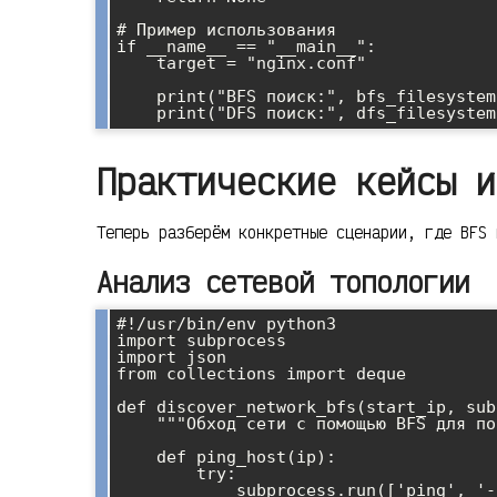
# Пример использования

if __name__ == "__main__":

    target = "nginx.conf"

    print("BFS поиск:", bfs_filesystem("/etc", target))

Практические кейсы и
Теперь разберём конкретные сценарии, где BFS 
Анализ сетевой топологии
#!/usr/bin/env python3

import subprocess

import json

from collections import deque

def discover_network_bfs(start_ip, sub
    """Обход сети с помощью BFS для поиска активных хостов"""

    def ping_host(ip):

        try:

            subprocess.run(['ping', '-c', '1', '-W', '1', ip], 
