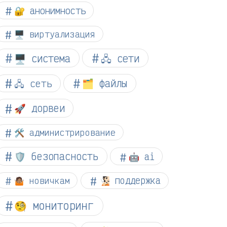
🔐 анонимность
🖥️ виртуализация
🖥️ система
🖧 сети
🗂️ файлы
🖧 сеть
🚀 дорвеи
🛠️ администрирование
🛡️ безопасность
🤖 ai
🤷🏽 новичкам
🧏🏻 поддержка
🧐 мониторинг