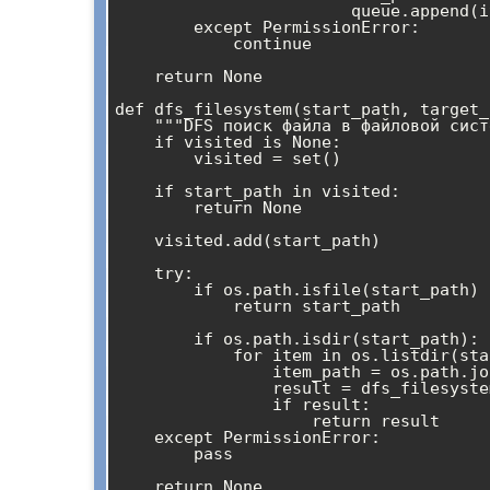
                        queue.append(item_path)

        except PermissionError:

            continue

    return None

def dfs_filesystem(start_path, target_
    """DFS поиск файла в файловой системе"""

    if visited is None:

        visited = set()

    if start_path in visited:

        return None

    visited.add(start_path)

    try:

        if os.path.isfile(start_path) and target_file in start_path:

            return start_path

        if os.path.isdir(start_path):

            for item in os.listdir(start_path):

                item_path = os.path.join(start_path, item)

                result = dfs_filesystem(item_path, target_file, visited)

                if result:

                    return result

    except PermissionError:

        pass

    return None
