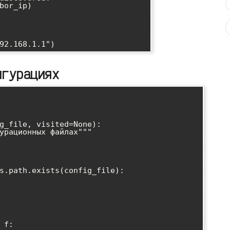
игурациях
g_file, visited=None):
