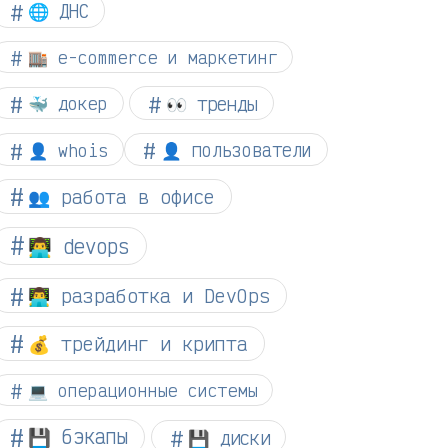
🌐 ДНС
🏬 e-commerce и маркетинг
👀 тренды
🐳 докер
👤 whois
👤 пользователи
👥 работа в офисе
👨‍💻 devops
👨‍💻 разработка и DevOps
💰 трейдинг и крипта
💻 операционные системы
💾 бэкапы
💾 диски