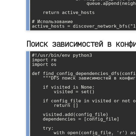
                    queue.append(neighbor_ip)

    return active_hosts

# Использование

Поиск зависимостей в конф
#!/usr/bin/env python3

import re

import os

def find_config_dependencies_dfs(confi
    """DFS поиск зависимостей в конфигурационных файлах"""

    if visited is None:

        visited = set()

    if config_file in visited or not os.path.exists(config_file):

        return []

    visited.add(config_file)

    dependencies = [config_file]

    try:

        with open(config_file, 'r') as f:
