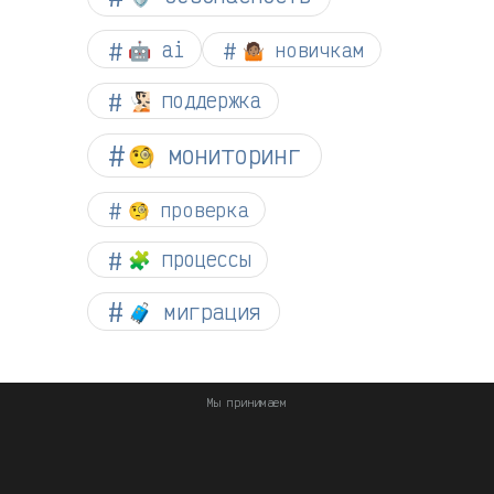
🤖 ai
🤷🏽 новичкам
🧏🏻 поддержка
🧐 мониторинг
🧐 проверка
🧩 процессы
🧳 миграция
Мы принимаем