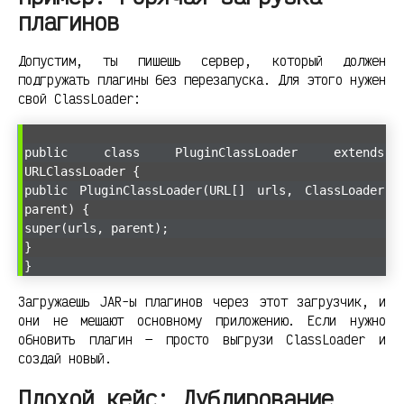
плагинов
Допустим, ты пишешь сервер, который должен
подгружать плагины без перезапуска. Для этого нужен
свой ClassLoader:
public class PluginClassLoader extends
URLClassLoader {
public PluginClassLoader(URL[] urls, ClassLoader
parent) {
super(urls, parent);
}
}
Загружаешь JAR-ы плагинов через этот загрузчик, и
они не мешают основному приложению. Если нужно
обновить плагин — просто выгрузи ClassLoader и
создай новый.
Плохой кейс: Дублирование