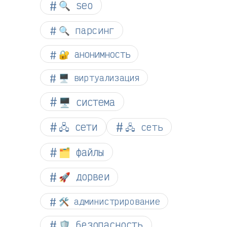
🔍 seo
🔍 парсинг
🔐 анонимность
🖥️ виртуализация
🖥️ система
🖧 сети
🖧 сеть
🗂️ файлы
🚀 дорвеи
🛠️ администрирование
🛡️ безопасность