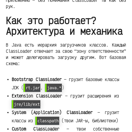
приложению — без понимания ClassLoader ты как без
рук.
Как это работает?
Архитектура и механика
В Java есть иерархия загрузчиков классов. Каждый
ClassLoader отвечает за свою “зону ответственности”
и может делегировать загрузку другим. Вот базовая
схема:
Bootstrap ClassLoader
— грузит базовые классы
JDK (
,
)
rt.jar
java.*
Extension ClassLoader
— грузит расширения из
jre/lib/ext
System (Application) ClassLoader
— грузит
классы из
(твои JAR-ы, библиотеки)
classpath
Custom ClassLoader
— твои собственные