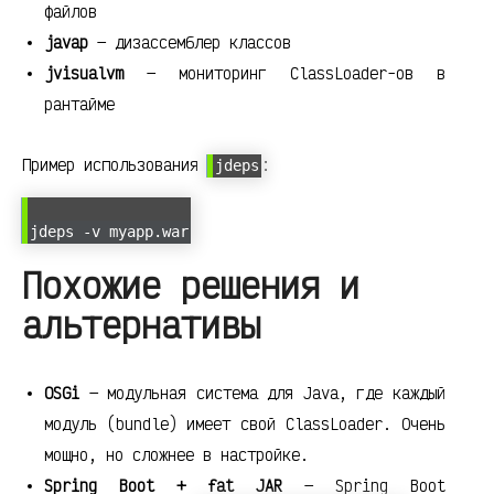
файлов
javap
— дизассемблер классов
jvisualvm
— мониторинг ClassLoader-ов в
рантайме
Пример использования
:
jdeps
jdeps -v myapp.war
Похожие решения и
альтернативы
OSGi
— модульная система для Java, где каждый
модуль (bundle) имеет свой ClassLoader. Очень
мощно, но сложнее в настройке.
Spring Boot + fat JAR
— Spring Boot