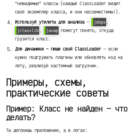
“невидимые” классы (каждый ClassLoader видит
свой экземпляр класса, и они несовместимы!).
Используй утилиты для анализа
—
,
jdeps
,
помогут понять, откуда
jclasslib
javap
грузится класс.
Для динамики — пиши свой ClassLoader
— если
нужно подгружать плагины или обновлять код на
лету, реализуй кастомный загрузчик.
Примеры, схемы,
практические советы
Пример: Класс не найден — что
делать?
Ты деплоишь приложение, а в логах: