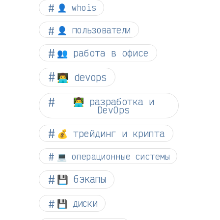
👤 whois
👤 пользователи
👥 работа в офисе
👨‍💻 devops
👨‍💻 разработка и
DevOps
💰 трейдинг и крипта
💻 операционные системы
💾 бэкапы
💾 диски