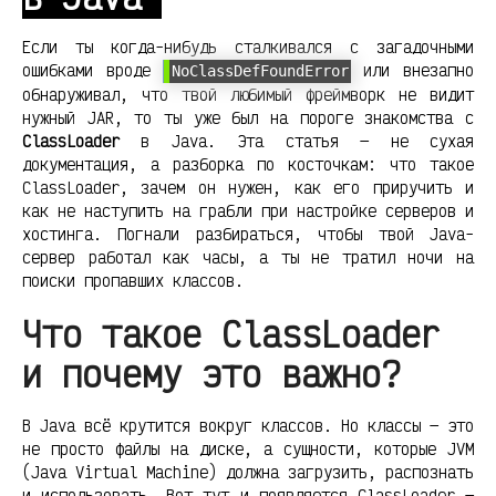
Если ты когда-нибудь сталкивался с загадочными
ошибками вроде
или внезапно
NoClassDefFoundError
обнаруживал, что твой любимый фреймворк не видит
нужный JAR, то ты уже был на пороге знакомства с
ClassLoader
в Java. Эта статья — не сухая
документация, а разборка по косточкам: что такое
ClassLoader, зачем он нужен, как его приручить и
как не наступить на грабли при настройке серверов и
хостинга. Погнали разбираться, чтобы твой Java-
сервер работал как часы, а ты не тратил ночи на
поиски пропавших классов.
Что такое ClassLoader
и почему это важно?
В Java всё крутится вокруг классов. Но классы — это
не просто файлы на диске, а сущности, которые JVM
(Java Virtual Machine) должна загрузить, распознать
и использовать. Вот тут и появляется ClassLoader —