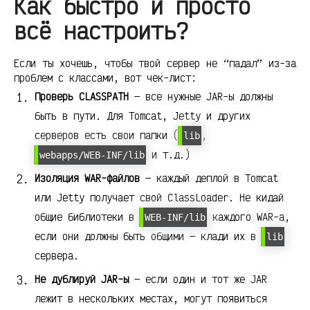
Как быстро и просто
всё настроить?
Если ты хочешь, чтобы твой сервер не “падал” из-за
проблем с классами, вот чек-лист:
Проверь CLASSPATH
— все нужные JAR-ы должны
быть в пути. Для Tomcat, Jetty и других
серверов есть свои папки (
,
lib
и т.д.)
webapps/WEB-INF/lib
Изоляция WAR-файлов
— каждый деплой в Tomcat
или Jetty получает свой ClassLoader. Не кидай
общие библиотеки в
каждого WAR-а,
WEB-INF/lib
если они должны быть общими — клади их в
lib
сервера.
Не дублируй JAR-ы
— если один и тот же JAR
лежит в нескольких местах, могут появиться