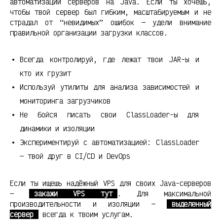
автоматизации серверов на Java. Если ты хочешь,
чтобы твой сервер был гибким, масштабируемым и не
страдал от “невидимых” ошибок — удели внимание
правильной организации загрузки классов.
Всегда контролируй, где лежат твои JAR-ы и
кто их грузит
Используй утилиты для анализа зависимостей и
мониторинга загрузчиков
Не бойся писать свои ClassLoader-ы для
динамики и изоляции
Экспериментируй с автоматизацией: ClassLoader
— твой друг в CI/CD и DevOps
Если ты ищешь надёжный VPS для своих Java-серверов
—
закажи VPS тут
. Для максимальной
производительности и изоляции —
выделенный
сервер
всегда к твоим услугам.