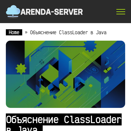
Home
»
Объяснение ClassLoader в Java
Объяснение ClassLoader
в Java