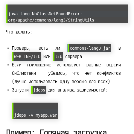
java.lang.NoClassDefFoundError:
org/apache/commons/lang3/StringUtils
Что делать:
Проверь, есть ли
в
commons-lang3.jar
или
сервера
WEB-INF/lib
lib
Если приложение использует разные версии
библиотеки — убедись, что нет конфликтов
(лучше использовать одну версию для всех)
Запусти
для анализа зависимостей:
jdeps
jdeps -v myapp.war
Пример: Горячая загрузка