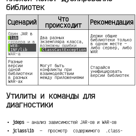
библиотек
Что
Сценарий
Рекомендация
происходит
Один JAR в
Держи общие
Два разных
lib
библиотеки только
экземпляра класса,
сервера и в
в одном месте —
возможны ошибки
WEB-
либо сервер, либо
INF/lib
ClassCastException
WAR
WAR-а
Разные
версии
Могут быть
Старайся
одной
конфликты при
унифицировать
библиотеки
взаимодействии
версии библиотек
в разных
между приложениями
WAR-ах
Утилиты и команды для
диагностики
jdeps
— анализ зависимостей JAR-ов и WAR-ов
jclasslib
— просмотр содержимого .class-