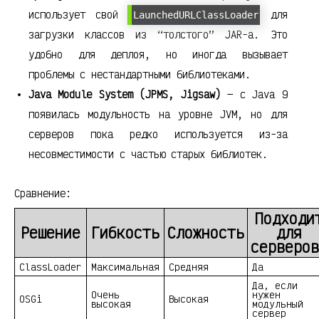
использует свой
для
LaunchedURLClassLoader
загрузки классов из “толстого” JAR-а. Это
удобно для деплоя, но иногда вызывает
проблемы с нестандартными библиотеками.
Java Module System (JPMS, Jigsaw)
— с Java 9
появилась модульность на уровне JVM, но для
серверов пока редко используется из-за
несовместимости с частью старых библиотек.
Сравнение:
Подходи
Решение
Гибкость
Сложность
для
серверов
ClassLoader
Максимальная
Средняя
Да
Да, если
Очень
нужен
OSGi
Высокая
высокая
модульный
сервер