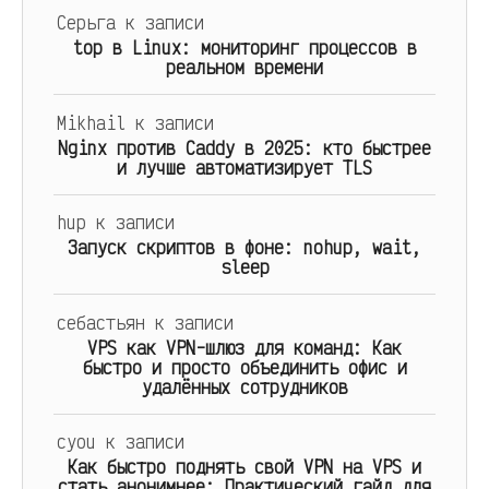
Серьга
к записи
top в Linux: мониторинг процессов в
реальном времени
Mikhail
к записи
Nginx против Caddy в 2025: кто быстрее
и лучше автоматизирует TLS
hup
к записи
Запуск скриптов в фоне: nohup, wait,
sleep
себастьян
к записи
VPS как VPN-шлюз для команд: Как
быстро и просто объединить офис и
удалённых сотрудников
cyou
к записи
Как быстро поднять свой VPN на VPS и
стать анонимнее: Практический гайд для