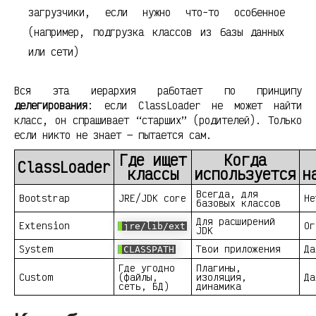
загрузчики, если нужно что-то особенное
(например, подгрузка классов из базы данных
или сети)
Вся эта иерархия работает по принципу
делегирования
: если ClassLoader не может найти
класс, он спрашивает “старших” (родителей). Только
если никто не знает — пытается сам.
Где ищет
Когда
ClassLoader
классы
используется
н
Всегда, для
Bootstrap
JRE/JDK core
Не
базовых классов
Для расширений
Extension
Ог
jre/lib/ext
JDK
System
Твои приложения
Да
CLASSPATH
Где угодно
Плагины,
Custom
(файлы,
изоляция,
Да
сеть, БД)
динамика