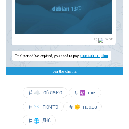
☁︎ облако
⚛ cms
✉️ почта
✊ права
🌐 ДНС