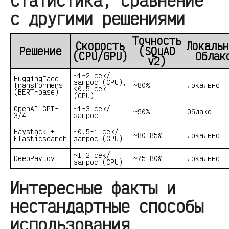
Статистика, сравнение
с другими решениями
Точность
Скорость
Локальн
Решение
(SQuAD
(CPU/GPU)
Облак
v2)
~1-2 сек/
HuggingFace
запрос (CPU),
Transformers
~80%
Локально
<0.5 сек
(BERT-base)
(GPU)
OpenAI GPT-
~1-3 сек/
~90%
Облако
3/4
запрос
Haystack +
~0.5-1 сек/
~80-85%
Локально
Elasticsearch
запрос (GPU)
~1-2 сек/
DeepPavlov
~75-80%
Локально
запрос (CPU)
Интересные факты и
нестандартные способы
использования