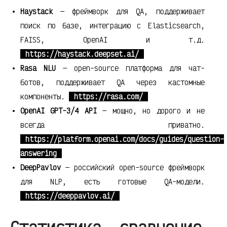
Haystack
— фреймворк для QA, поддерживает
поиск по базе, интеграцию с Elasticsearch,
FAISS, OpenAI и т.д.
https://haystack.deepset.ai/
Rasa NLU
— open-source платформа для чат-
ботов, поддерживает QA через кастомные
компоненты.
https://rasa.com/
OpenAI GPT-3/4 API
— мощно, но дорого и не
всегда приватно.
https://platform.openai.com/docs/guides/question-
answering
DeepPavlov
— российский open-source фреймворк
для NLP, есть готовые QA-модели.
https://deeppavlov.ai/