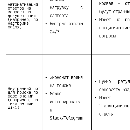
кривая — от
Автоматизация
нагрузку с
ответов на
будут странны
вопросы по
саппорта
документации
(например, по
Может не по
настройке
Быстрые ответы
nginx)
специфические
24/7
вопросы
Экономит время
Нужно регул
на поиске
Внутренний бот
обновлять баз
для поиска по
Можно
базе знаний
Может
(например, по
интегрировать
тикетам или
“галлюциниров
wiki)
в
ответы
Slack/Telegram