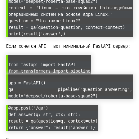
model="deepset/roberta-base-squad2")
context = "Linux — это семейство Unix-подобных
операционных систем на основе ядра Linux."
question = "Что такое Linux?"
result = qa(question=question, context=context)
print(result['answer'])
Если хочется API — вот минимальный FastAPI-сервер:
from fastapi import FastAPI
from transformers import pipeline
app = FastAPI()
qa = pipeline("question-answering",
model="deepset/roberta-base-squad2")
@app.post("/qa")
def answer(q: str, ctx: str):
result = qa(question=q, context=ctx)
return {"answer": result['answer']}