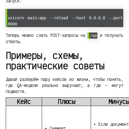
Запуск:
uvicorn main:app --reload --host 0.0.0.0 --port
8000
Теперь можно слать POST-запросы на
и получать
/qa
ответы.
Примеры, схемы,
практические советы
Давай разберём пару кейсов из жизни, чтобы понять,
где QA-модели реально выручают, а где — могут
подвести.
Кейс
Плюсы
Минус
Если документ
Снимает