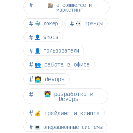
🏬 e-commerce и
маркетинг
👀 тренды
🐳 докер
👤 whois
👤 пользователи
👥 работа в офисе
👨‍💻 devops
👨‍💻 разработка и
DevOps
💰 трейдинг и крипта
💻 операционные системы