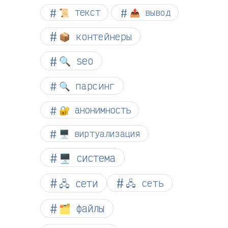
📜 текст
📤 вывод
📦 контейнеры
🔍 seo
🔍 парсинг
🔐 анонимность
🖥️ виртуализация
🖥️ система
🖧 сети
🖧 сеть
🗂️ файлы