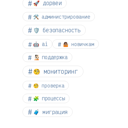
🚀 дорвеи
🛠️ администрирование
🛡️ безопасность
🤖 ai
🤷🏽 новичкам
🧏🏻 поддержка
🧐 мониторинг
🧐 проверка
🧩 процессы
🧳 миграция