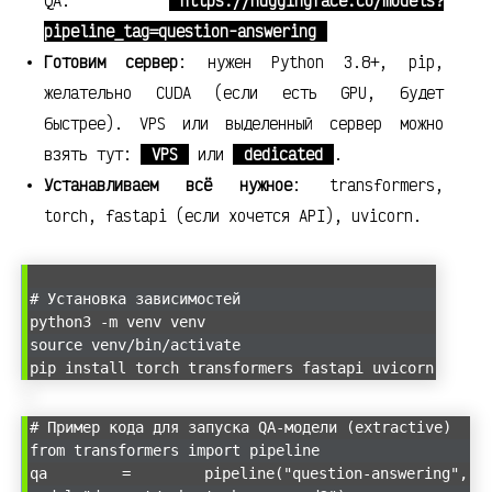
QA:
https://huggingface.co/models?
pipeline_tag=question-answering
Готовим сервер
: нужен Python 3.8+, pip,
желательно CUDA (если есть GPU, будет
быстрее). VPS или выделенный сервер можно
взять тут:
VPS
или
dedicated
.
Устанавливаем всё нужное
: transformers,
torch, fastapi (если хочется API), uvicorn.
# Установка зависимостей
python3 -m venv venv
source venv/bin/activate
pip install torch transformers fastapi uvicorn
# Пример кода для запуска QA-модели (extractive)
from transformers import pipeline
qa = pipeline("question-answering",