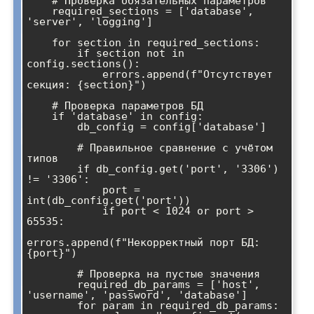
    # Проверка обязательных параметров

    required_sections = ['database', 
'server', 'logging']

    for section in required_sections:

        if section not in 
config.sections():

            errors.append(f"Отсутствует 
секция: {section}")

    # Проверка параметров БД

    if 'database' in config:

        db_config = config['database']

        # Правильное сравнение с учётом 
типов

        if db_config.get('port', '3306') 
!= '3306':

            port = 
int(db_config.get('port'))

            if port < 1024 or port > 
65535:

errors.append(f"Некорректный порт БД: 
{port}")

        # Проверка на пустые значения

        required_db_params = ['host', 
'username', 'password', 'database']

        for param in required_db_params:
