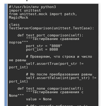
#!/usr/bin/env python3

import unittest

from unittest.mock import patch, 
MagicMock

class 
TestServerComparison(unittest.TestCase):

    def test_port_comparison(self):

        """Тестирование сравнения 
портов"""

        port_str = "8080"

        port_int = 8080

        # Проверяем, что строка и число 
не равны

        self.assertTrue(port_str != 
port_int)

        # Но после преобразования равны

        self.assertFalse(int(port_str) != 
port_int)

    def test_none_comparison(self):

        """Тестирование сравнения с 
None"""

        value = None
