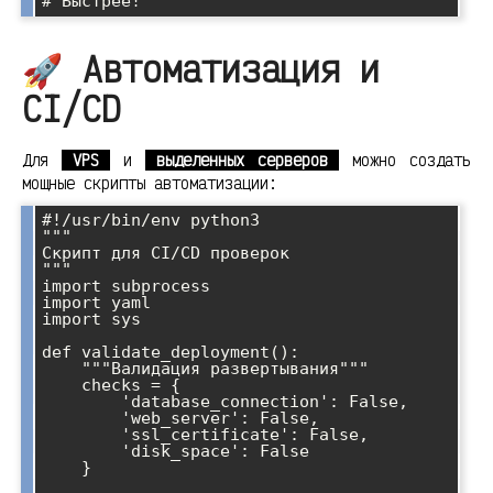
🚀 Автоматизация и
CI/CD
Для
VPS
и
выделенных серверов
можно создать
мощные скрипты автоматизации:
#!/usr/bin/env python3

"""

Скрипт для CI/CD проверок

"""

import subprocess

import yaml

import sys

def validate_deployment():

    """Валидация развертывания"""

    checks = {

        'database_connection': False,

        'web_server': False,

        'ssl_certificate': False,

        'disk_space': False

    }
