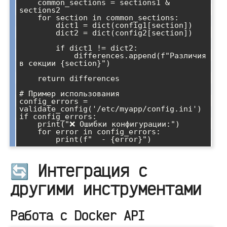
    common_sections = sections1 & 
sections2

    for section in common_sections:

        dict1 = dict(config1[section])

        dict2 = dict(config2[section])

        if dict1 != dict2:

            differences.append(f"Различия 
в секции {section}")

    return differences

# Пример использования

config_errors = 
validate_config('/etc/myapp/config.ini')

if config_errors:

    print("❌ Ошибки конфигурации:")

    for error in config_errors:

🔄 Интеграция с
другими инструментами
Работа с Docker API