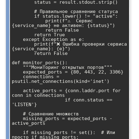
        status = result.stdout.strip()

        # Правильное сравнение статуса

        if status.lower() != "active":

            print(f"⚠️  Сервис 
{service_name} не активен: {status}")

            return False

        return True

    except Exception as e:

        print(f"❌ Ошибка проверки сервиса 
{service_name}: {e}")

        return False

def monitor_ports():

    """Мониторинг открытых портов"""

    expected_ports = {80, 443, 22, 3306}

    connections = 
psutil.net_connections(kind='inet')

    active_ports = {conn.laddr.port for 
conn in connections 

                   if conn.status == 
'LISTEN'}

    # Сравнение множеств

    missing_ports = expected_ports - 
active_ports

    if missing_ports != set():  # Или 
просто if missing_ports:
