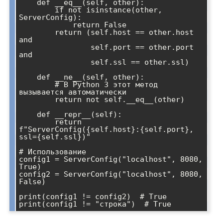
    def __eq__(self, other):

        if not isinstance(other, 
ServerConfig):

            return False

        return (self.host == other.host 
and 

                self.port == other.port 
and 

                self.ssl == other.ssl)

    def __ne__(self, other):

        # В Python 3 этот метод 
вызывается автоматически

        return not self.__eq__(other)

    def __repr__(self):

        return 
f"ServerConfig({self.host}:{self.port}, 
ssl={self.ssl})"

# Использование

config1 = ServerConfig("localhost", 8080, 
True)

config2 = ServerConfig("localhost", 8080, 
False)

print(config1 != config2)  # True
