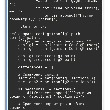
            value = db_config.get(param, 
'')

            if not value or value.strip() 
== '':

                errors.append(f"Пустой 
параметр БД: {param}")

    return errors

def compare_configs(config1_path, 
config2_path):

    """Сравнение двух конфигураций"""

    config1 = configparser.ConfigParser()

    config2 = configparser.ConfigParser()

    config1.read(config1_path)

    config2.read(config2_path)

    differences = []

    # Сравнение секций

    sections1 = set(config1.sections())

    sections2 = set(config2.sections())

    if sections1 != sections2:

        differences.append(f"Различия в 
секциях: {sections1 ^ sections2}")

    # Сравнение параметров в общих 
секциях
