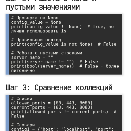
пустыми значениями
# Проверка на None

config_value = None

print(config_value != None)  # True, но 
лучше использовать is

# Правильный подход

print(config_value is not None)  # False

# Работа с пустыми строками

server_name = ""

print(server_name != "")  # False

print(bool(server_name))  # False - более 
Шаг 3: Сравнение коллекций
# Списки

allowed_ports = [80, 443, 8080]

current_ports = [80, 443, 8080]

print(allowed_ports != current_ports)  # 
False

# Словари

config1 = {"host": "localhost", "port": 