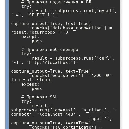
    # Проверка подключения к БД

    try:

        result = subprocess.run(['mysql', 
'-e', 'SELECT 1'], 

capture_output=True, text=True)

        checks['database_connection'] = 
result.returncode == 0

    except:

        pass

    # Проверка веб-сервера

    try:

        result = subprocess.run(['curl', 
'-I', 'http://localhost'], 

capture_output=True, text=True)

        checks['web_server'] = '200 OK' 
in result.stdout

    except:

        pass

    # Проверка SSL

    try:

        result = 
subprocess.run(['openssl', 's_client', '-
connect', 'localhost:443'],

                              input='', 
capture_output=True, text=True)

        checks['ssl_certificate'] = 