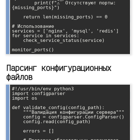
        print(f"⚠️  Отсутствуют порты: 
{missing_ports}")

    return len(missing_ports) == 0

# Использование

services = ['nginx', 'mysql', 'redis']

for service in services:

    check_service_status(service)

Парсинг конфигурационных
файлов
#!/usr/bin/env python3

import configparser

import os

def validate_config(config_path):

    """Валидация конфигурации сервера"""

    config = configparser.ConfigParser()

    config.read(config_path)

    errors = []
