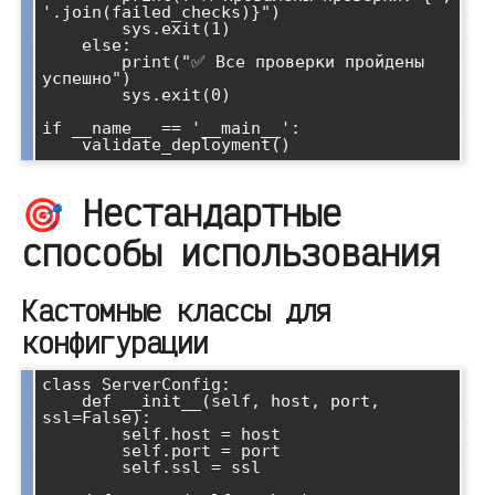
'.join(failed_checks)}")

        sys.exit(1)

    else:

        print("✅ Все проверки пройдены 
успешно")

        sys.exit(0)

if __name__ == '__main__':

🎯 Нестандартные
способы использования
Кастомные классы для
конфигурации
class ServerConfig:

    def __init__(self, host, port, 
ssl=False):

        self.host = host

        self.port = port

        self.ssl = ssl
