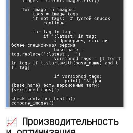
    images = client.images.list()

    for image in images:

        tags = image.tags

        if not tags:  # Пустой список

            continue

        for tag in tags:

            if ':latest' in tag:

                # Проверяем, есть ли 
более специфичная версия

                base_name = 
tag.replace(':latest', '')

                versioned_tags = [t for t 
in tags if t.startswith(base_name) and t 
!= tag]

                if versioned_tags:

                    print(f"💡 Для 
{base_name} есть версионные теги: 
{versioned_tags}")

check_container_health()

📈 Производительность
и оптимизация