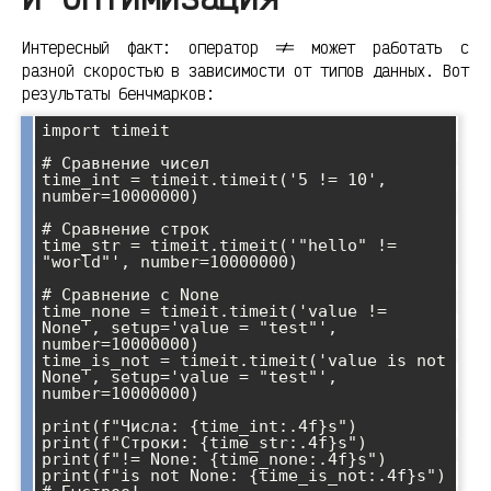
Интересный факт: оператор != может работать с
разной скоростью в зависимости от типов данных. Вот
результаты бенчмарков:
import timeit

# Сравнение чисел

time_int = timeit.timeit('5 != 10', 
number=10000000)

# Сравнение строк

time_str = timeit.timeit('"hello" != 
"world"', number=10000000)

# Сравнение с None

time_none = timeit.timeit('value != 
None', setup='value = "test"', 
number=10000000)

time_is_not = timeit.timeit('value is not 
None', setup='value = "test"', 
number=10000000)

print(f"Числа: {time_int:.4f}s")

print(f"Строки: {time_str:.4f}s") 

print(f"!= None: {time_none:.4f}s")

print(f"is not None: {time_is_not:.4f}s")  