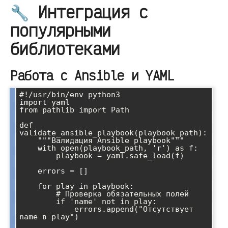
🔧 Интеграция с
популярными
библиотеками
Работа с Ansible и YAML
#!/usr/bin/env python3

import yaml

from pathlib import Path

def 
validate_ansible_playbook(playbook_path):

    """Валидация Ansible playbook"""

    with open(playbook_path, 'r') as f:

        playbook = yaml.safe_load(f)

    errors = []

    for play in playbook:

        # Проверка обязательных полей

        if 'name' not in play:

            errors.append("Отсутствует 
name в play")
