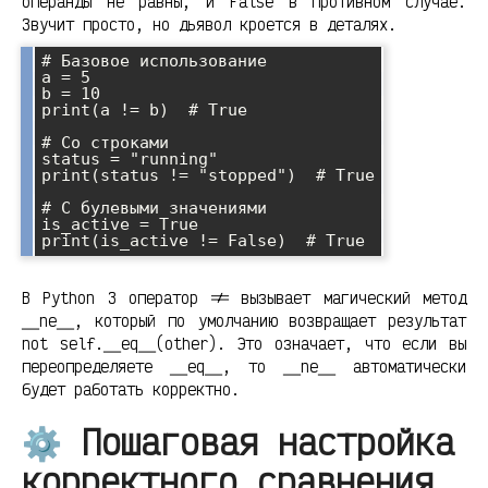
операнды не равны, и False в противном случае.
Звучит просто, но дьявол кроется в деталях.
# Базовое использование

a = 5

b = 10

print(a != b)  # True

# Со строками

status = "running"

print(status != "stopped")  # True

# С булевыми значениями

is_active = True

В Python 3 оператор != вызывает магический метод
__ne__, который по умолчанию возвращает результат
not self.__eq__(other). Это означает, что если вы
переопределяете __eq__, то __ne__ автоматически
будет работать корректно.
⚙️ Пошаговая настройка
корректного сравнения