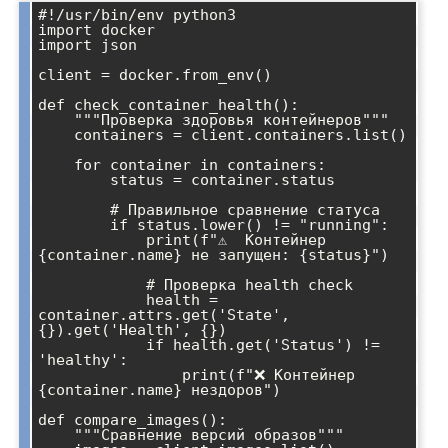
#!/usr/bin/env python3

import docker

import json

client = docker.from_env()

def check_container_health():

    """Проверка здоровья контейнеров"""

    containers = client.containers.list()

    for container in containers:

        status = container.status

        # Правильное сравнение статуса

        if status.lower() != "running":

            print(f"⚠️  Контейнер 
{container.name} не запущен: {status}")

            # Проверка health check

            health = 
container.attrs.get('State', 
{}).get('Health', {})

            if health.get('Status') != 
'healthy':

                print(f"❌ Контейнер 
{container.name} нездоров")

def compare_images():

    """Сравнение версий образов"""
