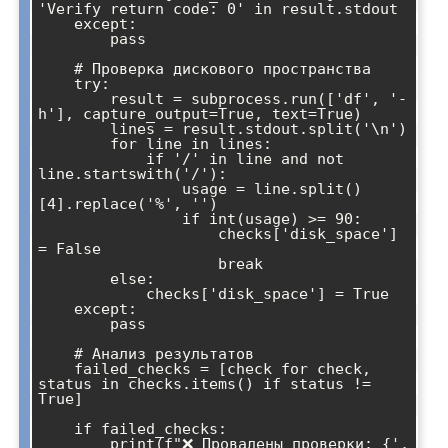
'Verify return code: 0' in result.stdout

    except:

        pass

    # Проверка дискового пространства

    try:

        result = subprocess.run(['df', '-
h'], capture_output=True, text=True)

        lines = result.stdout.split('\n')

        for line in lines:

            if '/' in line and not 
line.startswith('/'):

                usage = line.split()
[4].replace('%', '')

                if int(usage) >= 90:

                    checks['disk_space'] 
= False

                    break

        else:

            checks['disk_space'] = True

    except:

        pass

    # Анализ результатов

    failed_checks = [check for check, 
status in checks.items() if status != 
True]

    if failed_checks:

        print(f"❌ Провалены проверки: {', 