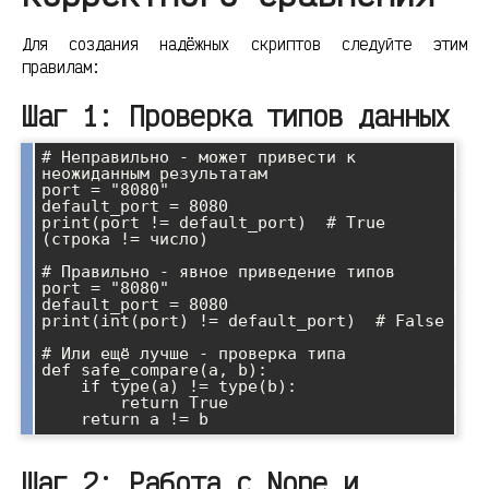
Для создания надёжных скриптов следуйте этим
правилам:
Шаг 1: Проверка типов данных
# Неправильно - может привести к 
неожиданным результатам

port = "8080"

default_port = 8080

print(port != default_port)  # True 
(строка != число)

# Правильно - явное приведение типов

port = "8080"

default_port = 8080

print(int(port) != default_port)  # False

# Или ещё лучше - проверка типа

def safe_compare(a, b):

    if type(a) != type(b):

        return True

Шаг 2: Работа с None и