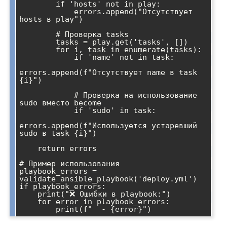
        if 'hosts' not in play:

            errors.append("Отсутствует 
hosts в play")

        # Проверка tasks

        tasks = play.get('tasks', [])

        for i, task in enumerate(tasks):

            if 'name' not in task:

errors.append(f"Отсутствует name в task 
{i}")

            # Проверка на использование 
sudo вместо become

            if 'sudo' in task:

errors.append(f"Используется устаревший 
sudo в task {i}")

    return errors

# Пример использования

playbook_errors = 
validate_ansible_playbook('deploy.yml')

if playbook_errors:

    print("❌ Ошибки в playbook:")

    for error in playbook_errors:
