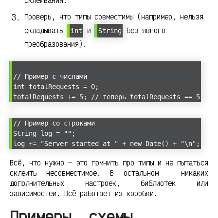
склеивания.
Проверь, что типы совместимы (например, нельзя
складывать
и
без явного
int
String
преобразования).
// Пример с числами
int totalRequests = 0;
totalRequests += 5; // теперь totalRequests == 5
// Пример со строками
String log = "";
log += "Server started at " + new Date() + "\n";
Всё, что нужно — это помнить про типы и не пытаться
склеить несовместимое. В остальном — никаких
дополнительных настроек, библиотек или
зависимостей. Всё работает из коробки.
Примеры, схемы,