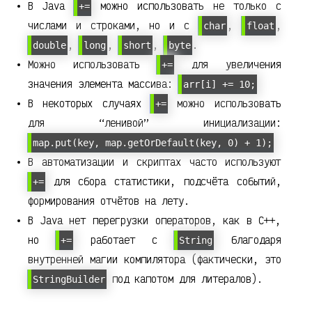
В Java
можно использовать не только с
+=
числами и строками, но и с
,
,
char
float
,
,
,
.
double
long
short
byte
Можно использовать
для увеличения
+=
значения элемента массива:
arr[i] += 10;
В некоторых случаях
можно использовать
+=
для “ленивой” инициализации:
map.put(key, map.getOrDefault(key, 0) + 1);
В автоматизации и скриптах часто используют
для сбора статистики, подсчёта событий,
+=
формирования отчётов на лету.
В Java нет перегрузки операторов, как в C++,
но
работает с
благодаря
+=
String
внутренней магии компилятора (фактически, это
под капотом для литералов).
StringBuilder