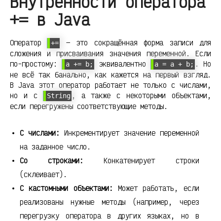
Внутренности оператора
+= в Java
Оператор
— это сокращённая форма записи для
+=
сложения и присваивания значения переменной. Если
по-простому:
эквивалентно
. Но
a += b;
a = a + b;
не всё так банально, как кажется на первый взгляд.
В Java этот оператор работает не только с числами,
но и с
, а также с некоторыми объектами,
String
если перегружены соответствующие методы.
С числами:
Инкрементирует значение переменной
на заданное число.
Со строками:
Конкатенирует строки
(склеивает).
С кастомными объектами:
Может работать, если
реализованы нужные методы (например, через
перегрузку оператора в других языках, но в