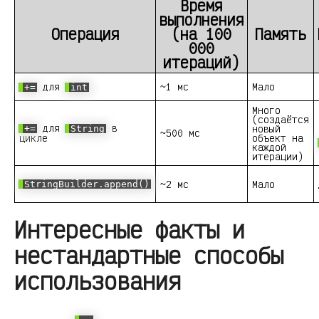
Время
выполнения
Операция
(на 100
Память
000
итераций)
для
~1 мс
Мало
+=
int
Много
(создаётся
для
в
новый
+=
String
~500 мс
цикле
объект на
каждой
итерации)
~2 мс
Мало
StringBuilder.append()
Интересные факты и
нестандартные способы
использования