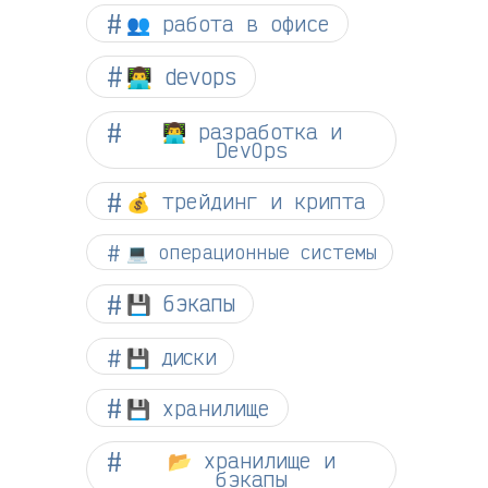
👥 работа в офисе
👨‍💻 devops
👨‍💻 разработка и
DevOps
💰 трейдинг и крипта
💻 операционные системы
💾 бэкапы
💾 диски
💾 хранилище
📂 хранилище и
бэкапы