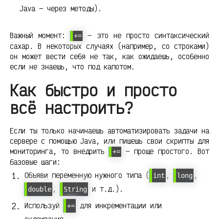
Java — через методы).
Важный момент:
— это не просто синтаксический
+=
сахар. В некоторых случаях (например, со строками)
он может вести себя не так, как ожидаешь, особенно
если не знаешь, что под капотом.
Как быстро и просто
всё настроить?
Если ты только начинаешь автоматизировать задачи на
сервере с помощью Java, или пишешь свои скрипты для
мониторинга, то внедрить
— проще простого. Вот
+=
базовые шаги:
Объяви переменную нужного типа (
,
,
int
long
,
и т.д.).
double
String
Используй
для инкрементации или
+=