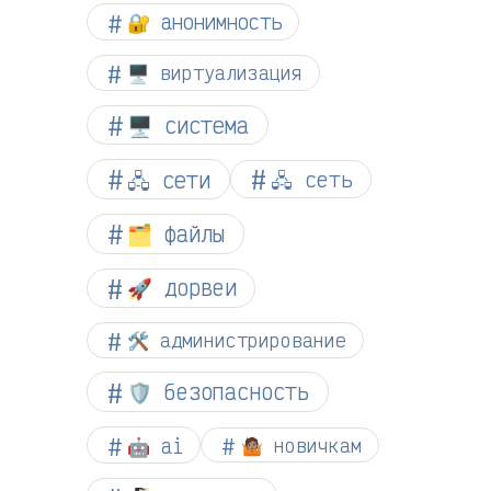
🔐 анонимность
🖥️ виртуализация
🖥️ система
🖧 сети
🖧 сеть
🗂️ файлы
🚀 дорвеи
🛠️ администрирование
🛡️ безопасность
🤖 ai
🤷🏽 новичкам