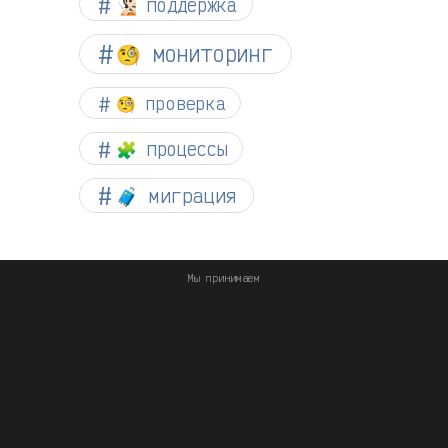
🧏🏻 поддержка
🧐 мониторинг
🧐 проверка
🧩 процессы
🧳 миграция
Мы принимаем