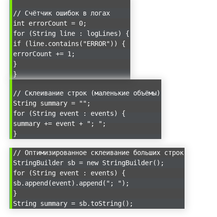
// Счётчик ошибок в логах
int errorCount = 0;
for (String line : logLines) {
if (line.contains("ERROR")) {
errorCount += 1;
}
}
// Склеивание строк (маленькие объёмы)
String summary = "";
for (String event : events) {
summary += event + "; ";
}
// Оптимизированное склеивание больших строк
StringBuilder sb = new StringBuilder();
for (String event : events) {
sb.append(event).append("; ");
}
String summary = sb.toString();