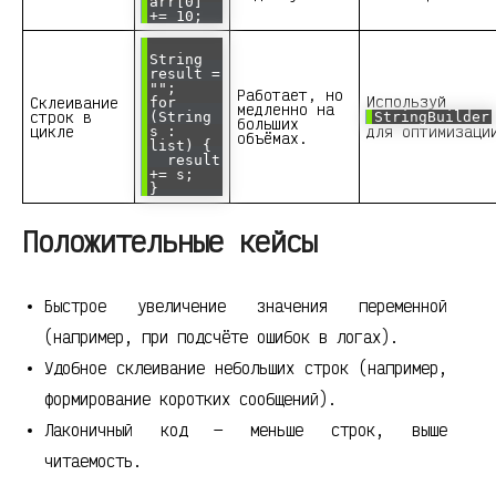
arr[0]
+= 10;
String
result =
"";
Работает, но
Используй
Склеивание
for
медленно на
строк в
(String
StringBuilder
больших
цикле
для оптимизаци
s :
объёмах.
list) {
result
+= s;
}
Положительные кейсы
Быстрое увеличение значения переменной
(например, при подсчёте ошибок в логах).
Удобное склеивание небольших строк (например,
формирование коротких сообщений).
Лаконичный код — меньше строк, выше
читаемость.