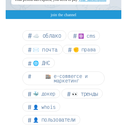
☁︎ облако
⚛ cms
✉️ почта
✊ права
🌐 ДНС
🏬 e-commerce и
маркетинг
👀 тренды
🐳 докер
👤 whois
👤 пользователи