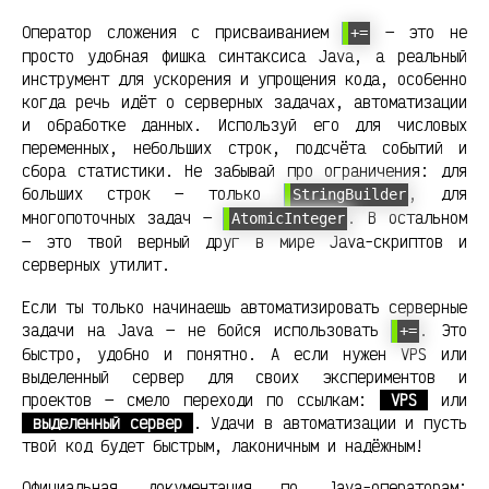
Оператор сложения с присваиванием
— это не
+=
просто удобная фишка синтаксиса Java, а реальный
инструмент для ускорения и упрощения кода, особенно
когда речь идёт о серверных задачах, автоматизации
и обработке данных. Используй его для числовых
переменных, небольших строк, подсчёта событий и
сбора статистики. Не забывай про ограничения: для
больших строк — только
, для
StringBuilder
многопоточных задач —
. В остальном
AtomicInteger
— это твой верный друг в мире Java-скриптов и
серверных утилит.
Если ты только начинаешь автоматизировать серверные
задачи на Java — не бойся использовать
. Это
+=
быстро, удобно и понятно. А если нужен VPS или
выделенный сервер для своих экспериментов и
проектов — смело переходи по ссылкам:
VPS
или
выделенный сервер
. Удачи в автоматизации и пусть
твой код будет быстрым, лаконичным и надёжным!
Официальная документация по Java-операторам: