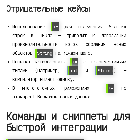
Отрицательные кейсы
Использование
для склеивания больших
+=
строк в цикле — приводит к деградации
производительности из-за создания новых
объектов
на каждом шаге.
String
Попытка использовать
с несовместимыми
+=
типами (например,
и
) —
int
String
компилятор выдаст ошибку.
В многопоточных приложениях —
не
+=
атомарен! Возможны гонки данных.
Команды и сниппеты для
быстрой интеграции