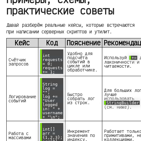
практические советы
Давай разберём реальные кейсы, которые встречаются
при написании серверных скриптов и утилит.
Кейс
Код
Пояснение
Рекоменда
Удобно для
int
подсчёта
Используй
д
+=
Счётчик
requests
событий в
лаконичности и
запросов
= 0;
цикле или
читаемости.
requests
обработчике.
+= 1;
String
log =
Для больших ло
"";
Быстро
лучше
Логирование
log +=
собрать лог
использовать
событий
"User
из строк.
StringBuilder
logged
(см. ниже).
in: " +
username
+ "\n";
int[]
Инкремент
Работает тольк
Работа с
arr =
значения по
примитивами, н
массивами
{1,2,3};
индексу.
коллекциями.