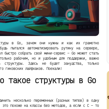
уктуры в Go, зачем они нужны и как их грамотно
будь пытался автоматизировать рутину на сервере,
ел быстро собрать свой мини-сервис — Go может стать
только рабочим, но и удобным для поддержки, важно
ть структуры. Здесь не будет занудства, только
го гиковских лайфхаков. Поехали!
о такое структуры в Go
динить несколько переменных (разных типов) в одну
, это похоже на классы без методов, а если с C — то