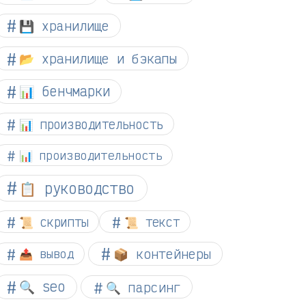
💾 хранилище
📂 хранилище и бэкапы
📊 бенчмарки
📊 производительность
📊 производительность
📋 руководство
📜 скрипты
📜 текст
📦 контейнеры
📤 вывод
🔍 seo
🔍 парсинг