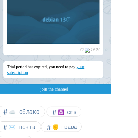
☁︎ облако
⚛ cms
✉️ почта
✊ права