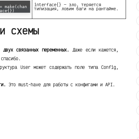
interface{} — зло, теряется
= make(chan
типизация, ловим баги на рантайме.
ace{})
и схемы
 двух связанных переменных.
Даже если кажется,
 спасибо.
руктура User может содержать поле типа Config,
ги.
Это must-have для работы с конфигами и API.