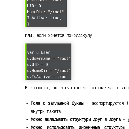
UID: 0,
HomeDir: "/root",
IsActive: true,
}
Или, если хочется по-олдскулу:
var u User
u.Username = "root"
u.UID = 0
u.HomeDir = "/root"
u.IsActive = true
Всё просто, но есть нюансы, которые часто лов
Поля с заглавной буквы
— экспортируются (
внутри пакета.
Можно вкладывать структуры друг в друга
— у
Можно использовать анонимные структуры
—