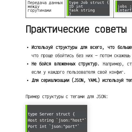
Передача данных
type Job struct {
между
ID int
jobs :
горутинами
Task string
interf
}
Практические советы 
Используй структуры для всего, что больше
что проще обойтись без них — потом скажешь
Не бойся вложенных структур.
Например, ст
если у каждого пользователя свой конфиг.
Для сериализации (JSON, YAML) используй те
Пример структуры с тегами для JSON:
type Server struct {
Host string `json:"host"`
Port int `json:"port"`