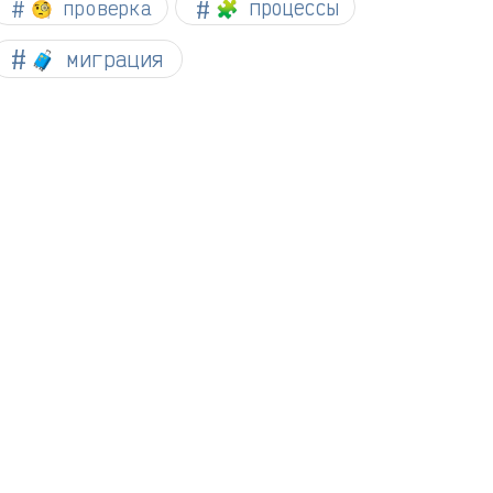
🧐 проверка
🧩 процессы
🧳 миграция