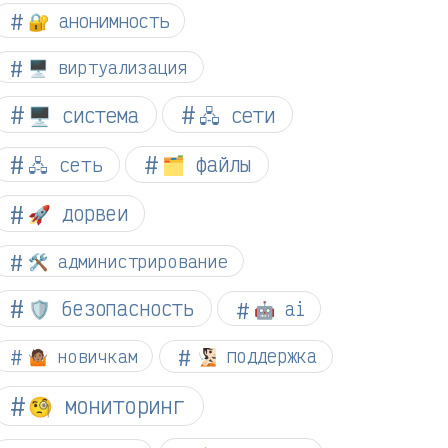
🔐 анонимность
🖥️ виртуализация
🖥️ система
🖧 сети
🗂️ файлы
🖧 сеть
🚀 дорвеи
🛠️ администрирование
🛡️ безопасность
🤖 ai
🤷🏽 новичкам
🧏🏻 поддержка
🧐 мониторинг