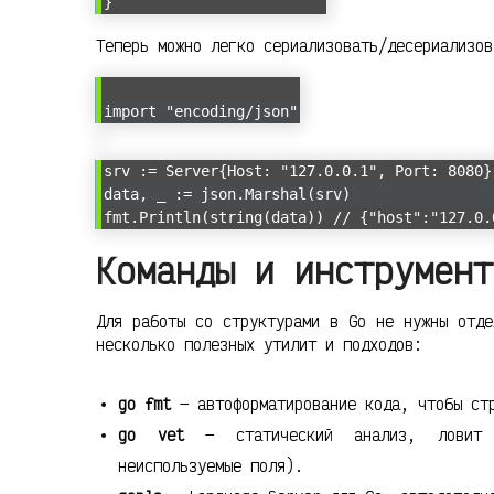
}
Теперь можно легко сериализовать/десериализов
import "encoding/json"
srv := Server{Host: "127.0.0.1", Port: 8080}
data, _ := json.Marshal(srv)
fmt.Println(string(data)) // {"host":"127.0.
Команды и инструмент
Для работы со структурами в Go не нужны отде
несколько полезных утилит и подходов:
go fmt
— автоформатирование кода, чтобы стр
go vet
— статический анализ, ловит о
неиспользуемые поля).