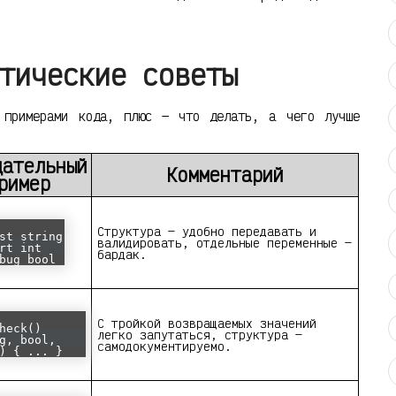
тические советы
 примерами кода, плюс — что делать, а чего лучше
цательный
Комментарий
ример
Структура — удобно передавать и
st string
валидировать, отдельные переменные —
rt int
бардак.
bug bool
С тройкой возвращаемых значений
heck()
легко запутаться, структура —
g, bool,
самодокументируемо.
) { ... }