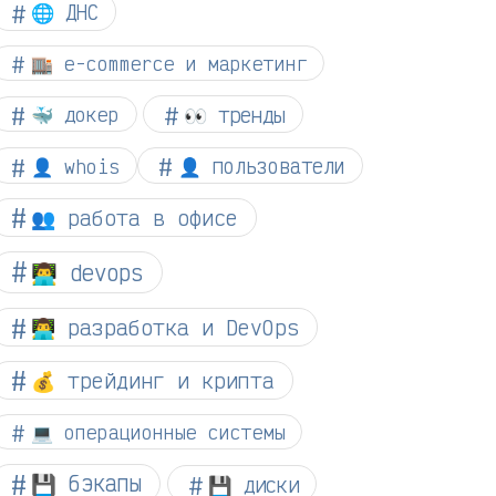
🌐 ДНС
🏬 e-commerce и маркетинг
👀 тренды
🐳 докер
👤 whois
👤 пользователи
👥 работа в офисе
👨‍💻 devops
👨‍💻 разработка и DevOps
💰 трейдинг и крипта
💻 операционные системы
💾 бэкапы
💾 диски