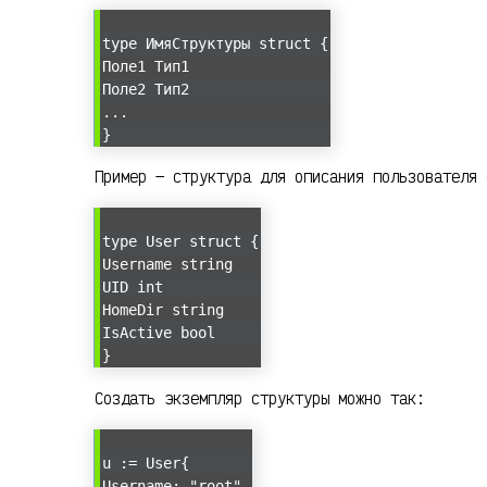
type ИмяСтруктуры struct {
Поле1 Тип1
Поле2 Тип2
...
}
Пример — структура для описания пользователя 
type User struct {
Username string
UID int
HomeDir string
IsActive bool
}
Создать экземпляр структуры можно так:
u := User{
Username: "root",