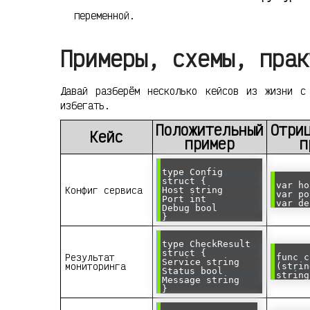
переменной.
Примеры, схемы, прак
Давай разберём несколько кейсов из жизни с
избегать.
Положительный
Отри
Кейс
пример
п
type Config
struct {
var ho
Конфиг сервиса
Host string
var po
Port int
var de
Debug bool
}
type CheckResult
struct {
Результат
func c
Service string
мониторинга
(strin
Status bool
string
Message string
}