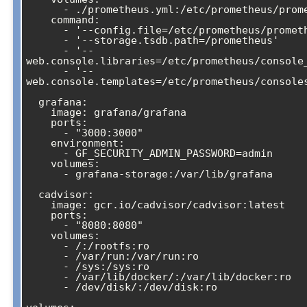
      - ./prometheus.yml:/etc/prometheus/prometheus.yml

    command:

      - '--config.file=/etc/prometheus/prometheus.yml'

      - '--storage.tsdb.path=/prometheus'

      - '--
web.console.libraries=/etc/prometheus/console_
      - '--
web.console.templates=/etc/prometheus/consoles
  grafana:

    image: grafana/grafana

    ports:

      - "3000:3000"

    environment:

      - GF_SECURITY_ADMIN_PASSWORD=admin

    volumes:

      - grafana-storage:/var/lib/grafana

  cadvisor:

    image: gcr.io/cadvisor/cadvisor:latest

    ports:

      - "8080:8080"

    volumes:

      - /:/rootfs:ro

      - /var/run:/var/run:ro

      - /sys:/sys:ro

      - /var/lib/docker/:/var/lib/docker:ro

      - /dev/disk/:/dev/disk:ro
