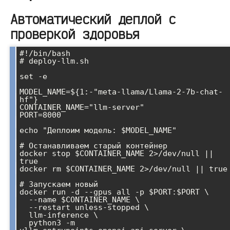
Автоматический деплой с
проверкой здоровья
#!/bin/bash

# deploy-llm.sh

set -e

MODEL_NAME=${1:-"meta-llama/Llama-2-7b-chat-
hf"}

CONTAINER_NAME="llm-server"

PORT=8000

echo "Деплоим модель: $MODEL_NAME"

# Останавливаем старый контейнер

docker stop $CONTAINER_NAME 2>/dev/null || 
true

docker rm $CONTAINER_NAME 2>/dev/null || true

# Запускаем новый

docker run -d --gpus all -p $PORT:$PORT \

  --name $CONTAINER_NAME \

  --restart unless-stopped \

  llm-inference \

  python3 -m 