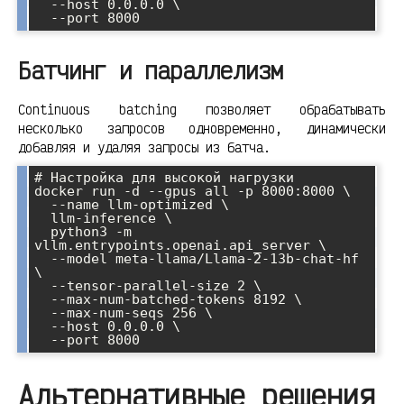
  --host 0.0.0.0 \

Батчинг и параллелизм
Continuous batching позволяет обрабатывать
несколько запросов одновременно, динамически
добавляя и удаляя запросы из батча.
# Настройка для высокой нагрузки

docker run -d --gpus all -p 8000:8000 \

  --name llm-optimized \

  llm-inference \

  python3 -m 
vllm.entrypoints.openai.api_server \

  --model meta-llama/Llama-2-13b-chat-hf 
\

  --tensor-parallel-size 2 \

  --max-num-batched-tokens 8192 \

  --max-num-seqs 256 \

  --host 0.0.0.0 \

Альтернативные решения