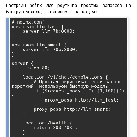
Настроим nginx для роутинга простых запросов на
быструю модель, а сложных — на мощную.
# nginx.conf

upstream llm_fast {

    server llm-7b:8000;

}

upstream llm_smart {

    server llm-70b:8000;

}

server {

    listen 80;

    location /v1/chat/completions {

        # Простая эвристика: если запрос 
короткий, используем быструю модель

        if ($request_body ~ "(.{1,100})") 
{

            proxy_pass http://llm_fast;

        }

        proxy_pass http://llm_smart;

    }

    location /health {

        return 200 "OK";

    }
