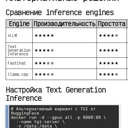
Сравнение inference engines
Engine
Производительность
Простота
vLLM
★★★★★
★★★★☆
Text
Generation
★★★★☆
★★★★★
Inference
FastChat
★★★☆☆
★★★★★
llama.cpp
★★★☆☆
★★★★☆
Настройка Text Generation
Inference
# Альтернативный вариант с TGI от 
HuggingFace

docker run -d --gpus all -p 8080:80 \

  --name tgi-server \

  -v /data:/data \
