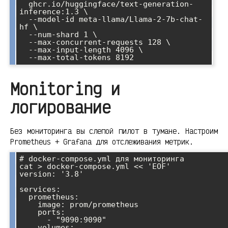
  ghcr.io/huggingface/text-generation-
inference:1.3 \

  --model-id meta-llama/Llama-2-7b-chat-
hf \

  --num-shard 1 \

  --max-concurrent-requests 128 \

  --max-input-length 4096 \

Monitoring и
логирование
Без мониторинга вы слепой пилот в тумане. Настроим
Prometheus + Grafana для отслеживания метрик.
# docker-compose.yml для мониторинга

cat > docker-compose.yml << 'EOF'

version: '3.8'

services:

  prometheus:

    image: prom/prometheus

    ports:

      - "9090:9090"

    volumes:
