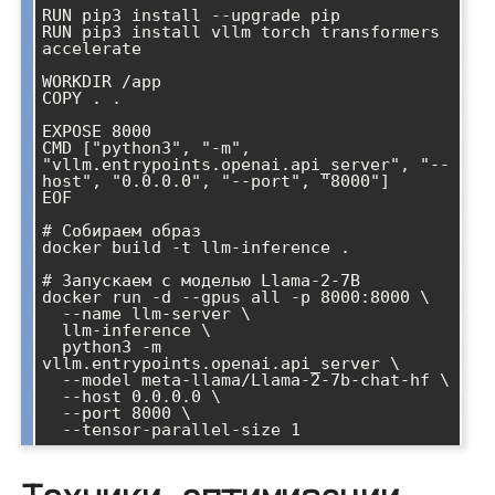
RUN pip3 install --upgrade pip

RUN pip3 install vllm torch transformers 
accelerate

WORKDIR /app

COPY . .

EXPOSE 8000

CMD ["python3", "-m", 
"vllm.entrypoints.openai.api_server", "--
host", "0.0.0.0", "--port", "8000"]

EOF

# Собираем образ

docker build -t llm-inference .

# Запускаем с моделью Llama-2-7B

docker run -d --gpus all -p 8000:8000 \

  --name llm-server \

  llm-inference \

  python3 -m 
vllm.entrypoints.openai.api_server \

  --model meta-llama/Llama-2-7b-chat-hf \

  --host 0.0.0.0 \

  --port 8000 \
