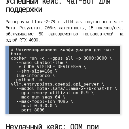
Успешный кейс: Чат-бот для
поддержки
Развернули Llama-2-7B с vLLM для внутреннего чат-
бота. Результат: 200ms латентность, 15 токенов/сек,
обслуживание 50 одновременных пользователей на
одной RTX 4090.
# Оптимизированная конфигурация для чат-
бота

docker run -d --gpus all -p 8000:8000 \

  --name chatbot-llm \

  -e CUDA_VISIBLE_DEVICES=0 \

  --shm-size=16g \

  llm-inference \

  python3 -m 
vllm.entrypoints.openai.api_server \

  --model meta-llama/Llama-2-7b-chat-hf \

  --gpu-memory-utilization 0.9 \

  --max-num-seqs 64 \

  --max-model-len 4096 \

  --host 0.0.0.0 \

Неудачный кейс: OOM при