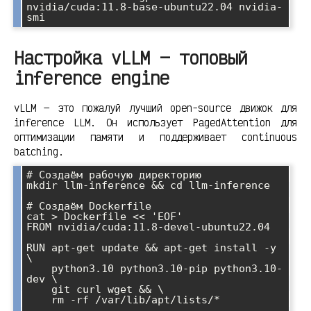
nvidia/cuda:11.8-base-ubuntu22.04 nvidia-
Настройка vLLM — топовый
inference engine
vLLM — это пожалуй лучший open-source движок для
inference LLM. Он использует PagedAttention для
оптимизации памяти и поддерживает continuous
batching.
# Создаём рабочую директорию

mkdir llm-inference && cd llm-inference

# Создаём Dockerfile

cat > Dockerfile << 'EOF'

FROM nvidia/cuda:11.8-devel-ubuntu22.04

RUN apt-get update && apt-get install -y 
\

    python3.10 python3.10-pip python3.10-
dev \

    git curl wget && \

    rm -rf /var/lib/apt/lists/*
