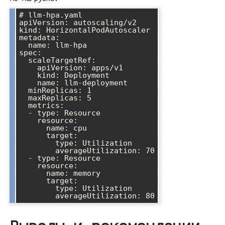
# llm-hpa.yaml

apiVersion: autoscaling/v2

kind: HorizontalPodAutoscaler

metadata:

  name: llm-hpa

spec:

  scaleTargetRef:

    apiVersion: apps/v1

    kind: Deployment

    name: llm-deployment

  minReplicas: 1

  maxReplicas: 5

  metrics:

  - type: Resource

    resource:

      name: cpu

      target:

        type: Utilization

        averageUtilization: 70

  - type: Resource

    resource:

      name: memory

      target:

        type: Utilization
