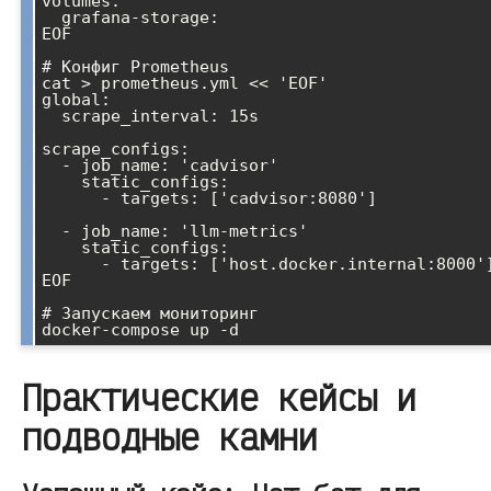
volumes:

  grafana-storage:

EOF

# Конфиг Prometheus

cat > prometheus.yml << 'EOF'

global:

  scrape_interval: 15s

scrape_configs:

  - job_name: 'cadvisor'

    static_configs:

      - targets: ['cadvisor:8080']

  - job_name: 'llm-metrics'

    static_configs:

      - targets: ['host.docker.internal:8000']

EOF

# Запускаем мониторинг

Практические кейсы и
подводные камни