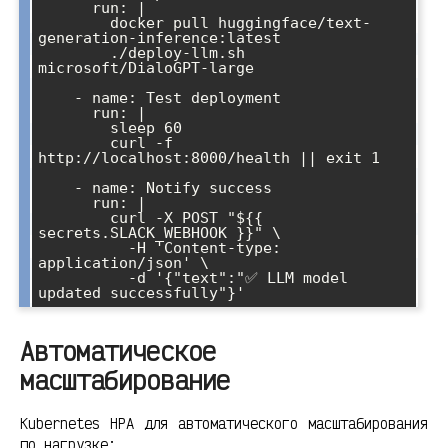
      run: |

        docker pull huggingface/text-
generation-inference:latest

        ./deploy-llm.sh 
microsoft/DialoGPT-large

    - name: Test deployment

      run: |

        sleep 60

        curl -f 
http://localhost:8000/health || exit 1

    - name: Notify success

      run: |

        curl -X POST "${{ 
secrets.SLACK_WEBHOOK }}" \

          -H 'Content-type: 
application/json' \

          -d '{"text":"✅ LLM model 
Автоматическое
масштабирование
Kubernetes HPA для автоматического масштабирования
по нагрузке: