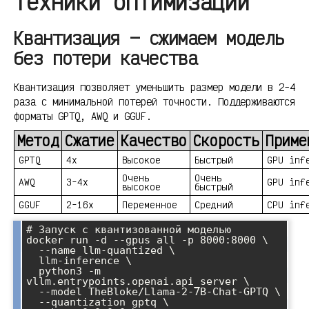
Техники оптимизации
Квантизация — сжимаем модель
без потери качества
Квантизация позволяет уменьшить размер модели в 2-4
раза с минимальной потерей точности. Поддерживаются
форматы GPTQ, AWQ и GGUF.
Метод
Сжатие
Качество
Скорость
Приме
GPTQ
4x
Высокое
Быстрый
GPU inf
Очень
Очень
AWQ
3-4x
GPU inf
высокое
быстрый
GGUF
2-16x
Переменное
Средний
CPU inf
# Запуск с квантизованной моделью

docker run -d --gpus all -p 8000:8000 \

  --name llm-quantized \

  llm-inference \

  python3 -m 
vllm.entrypoints.openai.api_server \

  --model TheBloke/Llama-2-7B-Chat-GPTQ \

  --quantization gptq \
