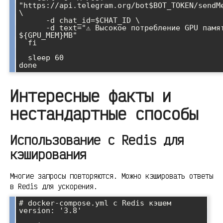
"https://api.telegram.org/bot$BOT_TOKEN/sendMe
\

      -d chat_id=$CHAT_ID \

      -d text="⚠️ Высокое потребление GPU памяти: 
${GPU_MEM}MB"

  fi

  sleep 60

Интересные факты и
нестандартные способы
Использование с Redis для
кэширования
Многие запросы повторяются. Можно кэшировать ответы
в Redis для ускорения.
# docker-compose.yml с Redis кэшем

version: '3.8'
