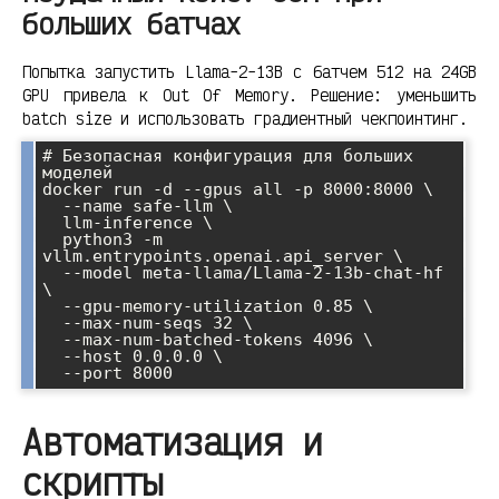
больших батчах
Попытка запустить Llama-2-13B с батчем 512 на 24GB
GPU привела к Out Of Memory. Решение: уменьшить
batch size и использовать градиентный чекпоинтинг.
# Безопасная конфигурация для больших 
моделей

docker run -d --gpus all -p 8000:8000 \

  --name safe-llm \

  llm-inference \

  python3 -m 
vllm.entrypoints.openai.api_server \

  --model meta-llama/Llama-2-13b-chat-hf 
\

  --gpu-memory-utilization 0.85 \

  --max-num-seqs 32 \

  --max-num-batched-tokens 4096 \

  --host 0.0.0.0 \

Автоматизация и
скрипты