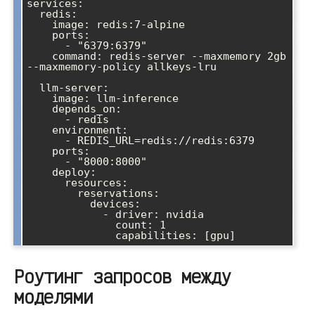
services:

  redis:

    image: redis:7-alpine

    ports:

      - "6379:6379"

    command: redis-server --maxmemory 2gb 
--maxmemory-policy allkeys-lru

  llm-server:

    image: llm-inference

    depends_on:

      - redis

    environment:

      - REDIS_URL=redis://redis:6379

    ports:

      - "8000:8000"

    deploy:

      resources:

        reservations:

          devices:

            - driver: nvidia

              count: 1

Роутинг запросов между
моделями