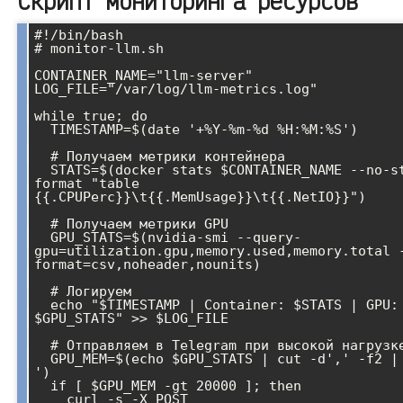
Скрипт мониторинга ресурсов
#!/bin/bash

# monitor-llm.sh

CONTAINER_NAME="llm-server"

LOG_FILE="/var/log/llm-metrics.log"

while true; do

  TIMESTAMP=$(date '+%Y-%m-%d %H:%M:%S')

  # Получаем метрики контейнера

  STATS=$(docker stats $CONTAINER_NAME --no-stream --
format "table 
{{.CPUPerc}}\t{{.MemUsage}}\t{{.NetIO}}")

  # Получаем метрики GPU

  GPU_STATS=$(nvidia-smi --query-
gpu=utilization.gpu,memory.used,memory.total 
format=csv,noheader,nounits)

  # Логируем

  echo "$TIMESTAMP | Container: $STATS | GPU: 
$GPU_STATS" >> $LOG_FILE

  # Отправляем в Telegram при высокой нагрузке

  GPU_MEM=$(echo $GPU_STATS | cut -d',' -f2 | tr -d ' 
')

  if [ $GPU_MEM -gt 20000 ]; then

    curl -s -X POST 