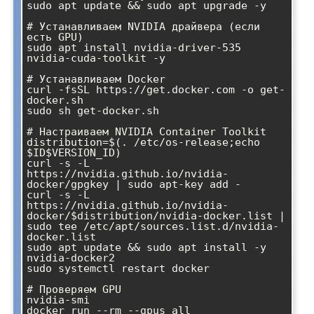
sudo apt update && sudo apt upgrade -y

# Устанавливаем NVIDIA драйвера (если 
есть GPU)

sudo apt install nvidia-driver-535 
nvidia-cuda-toolkit -y

# Устанавливаем Docker

curl -fsSL https://get.docker.com -o get-
docker.sh

sudo sh get-docker.sh

# Настраиваем NVIDIA Container Toolkit

distribution=$(. /etc/os-release;echo 
$ID$VERSION_ID)

curl -s -L 
https://nvidia.github.io/nvidia-
docker/gpgkey | sudo apt-key add -

curl -s -L 
https://nvidia.github.io/nvidia-
docker/$distribution/nvidia-docker.list | 
sudo tee /etc/apt/sources.list.d/nvidia-
docker.list

sudo apt update && sudo apt install -y 
nvidia-docker2

sudo systemctl restart docker

# Проверяем GPU

nvidia-smi

docker run --rm --gpus all 