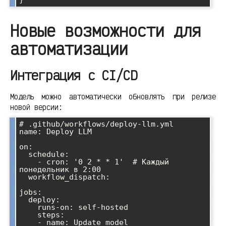
Новые возможности для
автоматизации
Интеграция с CI/CD
Модель можно автоматически обновлять при релизе
новой версии:
# .github/workflows/deploy-llm.yml

name: Deploy LLM

on:

  schedule:

    - cron: '0 2 * * 1'  # Каждый 
понедельник в 2:00

  workflow_dispatch:

jobs:

  deploy:

    runs-on: self-hosted

    steps:

    - name: Update model
