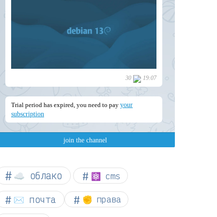
☁︎ облако
⚛ cms
✉️ почта
✊ права