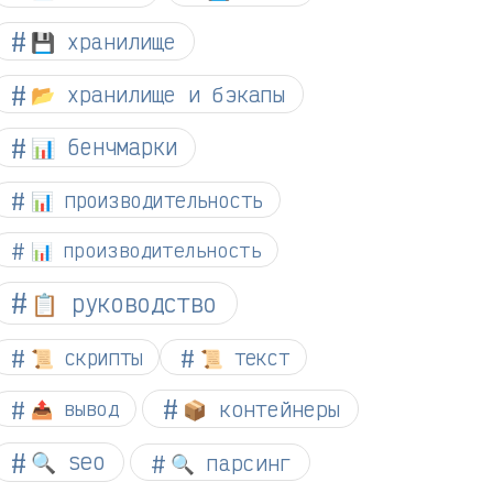
💾 хранилище
📂 хранилище и бэкапы
📊 бенчмарки
📊 производительность
📊 производительность
📋 руководство
📜 скрипты
📜 текст
📦 контейнеры
📤 вывод
🔍 seo
🔍 парсинг