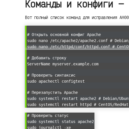
Команды и конфиги — 
Вот полный список команд для исправления AH00
# Открыть основной конфиг Apache
sudo nano /etc/apache2/apache2.conf # Debian
sudo nano /etc/httpd/conf/httpd.conf # CentO
# Добавить строку
ServerName myserver.example.com
# Проверить синтаксис
sudo apachectl configtest
# Перезапустить Apache
sudo systemctl restart apache2 # Debian/Ubun
sudo systemctl restart httpd # CentOS/RedHat
# Проверить статус
sudo systemctl status apache2
sudo journalctl -xe