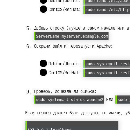
Debian/Ubuntu:
sudo nano /etc/apac
CentOS/RedHat:
sudo nano /etc/http
Добавь строку (лучше в самом начале или в
ServerName myserver.example.com
Сохрани файл и перезапусти Apache:
Debian/Ubuntu:
sudo systemctl rest
CentOS/RedHat:
sudo systemctl rest
Проверь, исчезла ли ошибка:
или
sudo systemctl status apache2
sudo 
Если сервер должен быть доступен по имени, уб
127.0.0.1 localhost