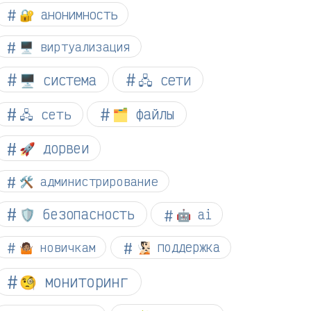
🔐 анонимность
🖥️ виртуализация
🖥️ система
🖧 сети
🗂️ файлы
🖧 сеть
🚀 дорвеи
🛠️ администрирование
🛡️ безопасность
🤖 ai
🤷🏽 новичкам
🧏🏻 поддержка
🧐 мониторинг