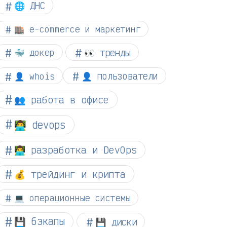
🌐 ДНС
🏬 e-commerce и маркетинг
👀 тренды
🐳 докер
👤 whois
👤 пользователи
👥 работа в офисе
👨‍💻 devops
👨‍💻 разработка и DevOps
💰 трейдинг и крипта
💻 операционные системы
💾 бэкапы
💾 диски