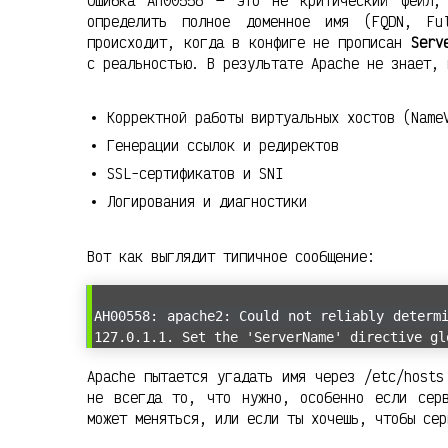
Ошибка AH00558 — это не критический фейл,
определить полное доменное имя (FQDN, Fu
происходит, когда в конфиге не прописан
Serv
с реальностью. В результате Apache не знает, 
Корректной работы виртуальных хостов (Name
Генерации ссылок и редиректов
SSL-сертификатов и SNI
Логирования и диагностики
Вот как выглядит типичное сообщение:
AH00558: apache2: Could not reliably determ
127.0.1.1. Set the 'ServerName' directive gl
Apache пытается угадать имя через /etc/hosts
не всегда то, что нужно, особенно если сер
может меняться, или если ты хочешь, чтобы сер