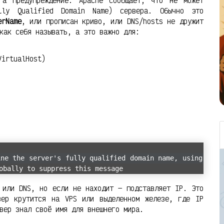
 а предупреждение. Apache сообщает, что не может
lly Qualified Domain Name) сервера. Обычно это
erName
, или прописан криво, или DNS/hosts не дружит
как себя называть, а это важно для:
VirtualHost)
ine the server's fully qualified domain name, using
obally to suppress this message
 или DNS, но если не находит — подставляет IP. Это
вер крутится на VPS или выделенном железе, где IP
вер знал своё имя для внешнего мира.