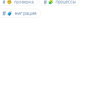
🧐 проверка
🧩 процессы
🧳 миграция