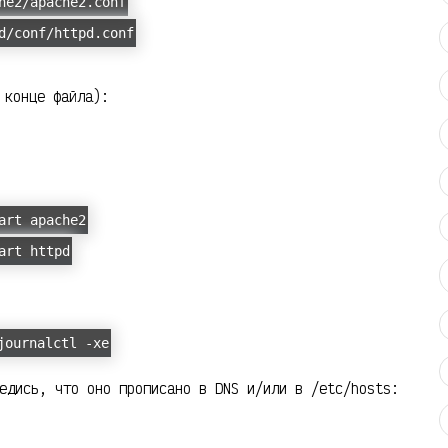
he2/apache2.conf
d/conf/httpd.conf
 конце файла):
art apache2
art httpd
journalctl -xe
едись, что оно прописано в DNS и/или в /etc/hosts: