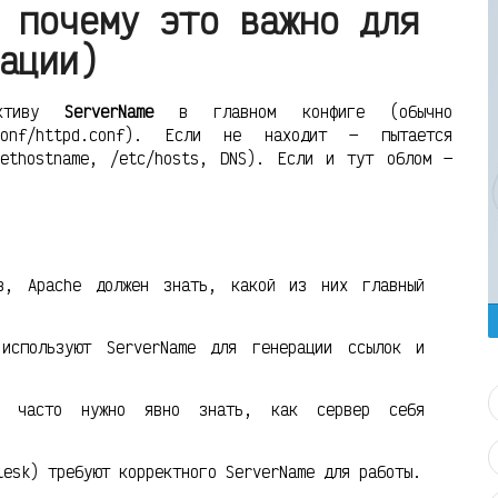
 почему это важно для
ации)
ективу
ServerName
в главном конфиге (обычно
d/conf/httpd.conf). Если не находит — пытается
gethostname, /etc/hosts, DNS). Если и тут облом —
в, Apache должен знать, какой из них главный
 используют ServerName для генерации ссылок и
ы) часто нужно явно знать, как сервер себя
lesk) требуют корректного ServerName для работы.