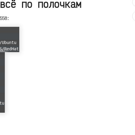
всё по полочкам
558:
/Ubuntu
S/RedHat
tu