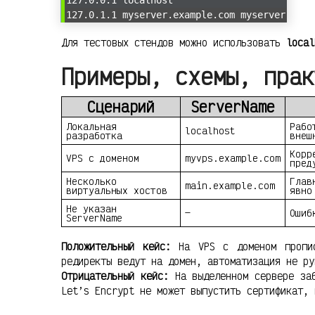
127.0.1.1 myserver.example.com myserver
Для тестовых стендов можно использовать
local
Примеры, схемы, прак
Сценарий
ServerName
Локальная
Рабо
localhost
разработка
внеш
Корр
VPS с доменом
myvps.example.com
пред
Несколько
Глав
main.example.com
виртуальных хостов
явно
Не указан
—
Ошиб
ServerName
Положительный кейс:
На VPS с доменом пропис
редиректы ведут на домен, автоматизация не ру
Отрицательный кейс:
На выделенном сервере заб
Let’s Encrypt не может выпустить сертификат, 