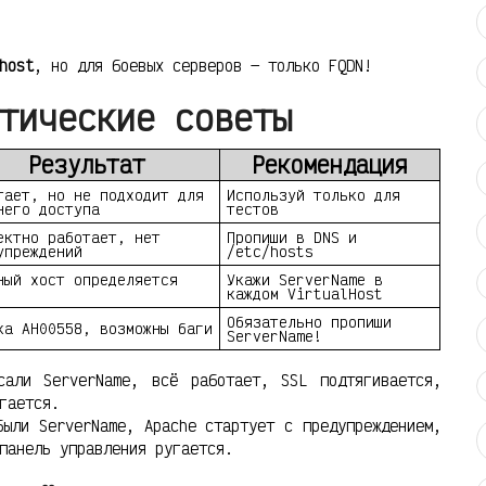
host
, но для боевых серверов — только FQDN!
тические советы
Результат
Рекомендация
тает, но не подходит для
Используй только для
него доступа
тестов
ектно работает, нет
Пропиши в DNS и
упреждений
/etc/hosts
ный хост определяется
Укажи ServerName в
каждом VirtualHost
Обязательно пропиши
ка AH00558, возможны баги
ServerName!
али ServerName, всё работает, SSL подтягивается,
гается.
ыли ServerName, Apache стартует с предупреждением,
панель управления ругается.