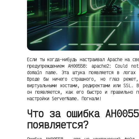
Если ты когда-нибудь настраивал Apache на св
предупреждением AH00558: apache2: Could no
domain name. Эта штука появляется в логах 
Вроде бы ничего страшного, но глаз режет
виртуальными хостами, редиректами или SSL. 
он появляется, как его быстро и правильно п
настройки ServerName. Погнали!
Что за ошибка AH0055
появляется?