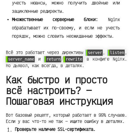
учесть нюансы, можно получить двойные или
зацикленные редиректы.
Множественные серверные блоки:
Nginx
обрабатывает их по-своему, и если не учесть
порядок, можно словить неожиданные эффекты.
Всё это работает через директивы
,
,
server
listen
и
/
в конфиге Nginx.
server_name
return
rewrite
Но дьявол, как всегда, в деталях.
Как быстро и просто
всё настроить? —
Пошаговая инструкция
Вот базовый рецепт, который работает в 99% случаев.
Если у вас что-то не так — ищите ошибку в деталях.
Проверьте наличие SSL-сертификата.