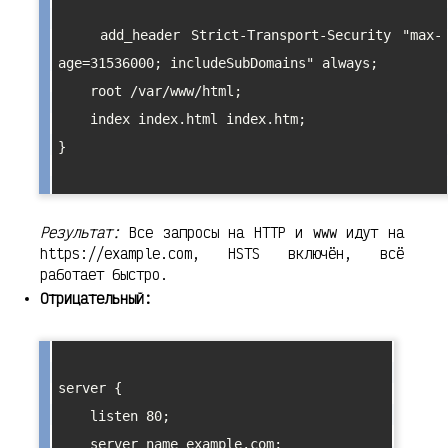
    add_header Strict-Transport-Security "max-
age=31536000; includeSubDomains" always;

    root /var/www/html;

    index index.html index.htm;

}

Результат:
Все запросы на HTTP и www идут на
https://example.com, HSTS включён, всё
работает быстро.
Отрицательный:
server {

    listen 80;

    server_name example.com;
