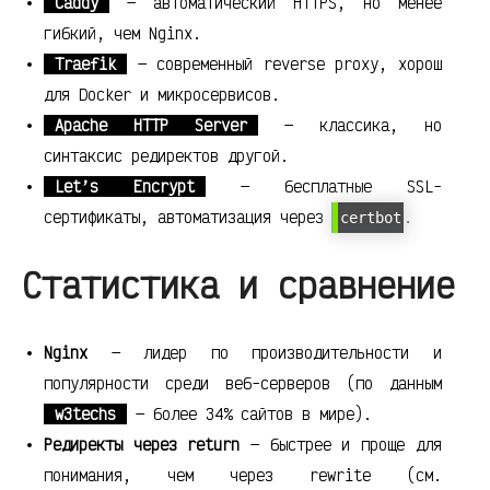
Caddy
— автоматический HTTPS, но менее
гибкий, чем Nginx.
Traefik
— современный reverse proxy, хорош
для Docker и микросервисов.
Apache HTTP Server
— классика, но
синтаксис редиректов другой.
Let’s Encrypt
— бесплатные SSL-
сертификаты, автоматизация через
.
certbot
Статистика и сравнение
Nginx
— лидер по производительности и
популярности среди веб-серверов (по данным
w3techs
— более 34% сайтов в мире).
Редиректы через return
— быстрее и проще для
понимания, чем через rewrite (см.