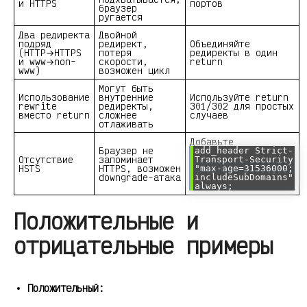
и HTTPS
портов
браузер
ругается
Два редиректа
Двойной
подряд
редирект,
Объединяйте
(HTTP→HTTPS
потеря
редиректы в один
и www→non-
скорости,
return
www)
возможен цикл
Могут быть
Использование
внутренние
Используйте return
rewrite
редиректы,
301/302 для простых
вместо return
сложнее
случаев
отлаживать
Добавьте
Браузер не
add_header Strict-
Отсутствие
запоминает
Transport-Security
HSTS
HTTPS, возможен
"max-age=31536000;
downgrade-атака
includeSubDomains"
always;
Положительные и
отрицательные примеры
Положительный: