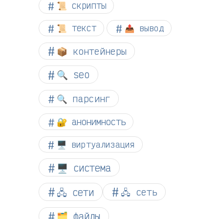
📜 скрипты
📜 текст
📤 вывод
📦 контейнеры
🔍 seo
🔍 парсинг
🔐 анонимность
🖥️ виртуализация
🖥️ система
🖧 сети
🖧 сеть
🗂️ файлы