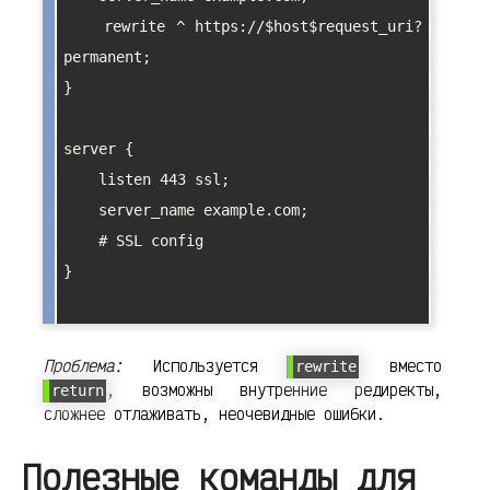
    rewrite ^ https://$host$request_uri? 
permanent;

}

server {

    listen 443 ssl;

    server_name example.com;

    # SSL config

}

Проблема:
Используется
вместо
rewrite
, возможны внутренние редиректы,
return
сложнее отлаживать, неочевидные ошибки.
Полезные команды для