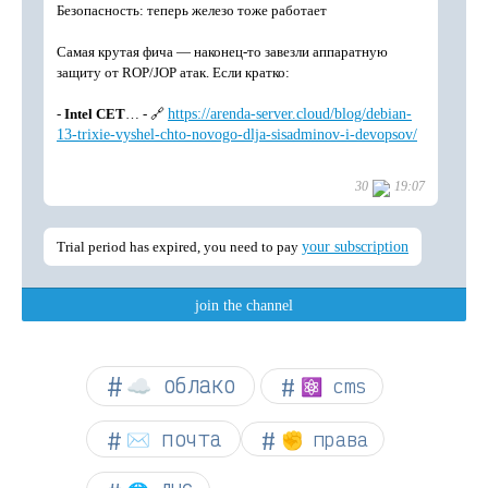
☁︎ облако
⚛ cms
✉️ почта
✊ права