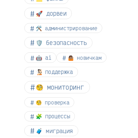
🚀 дорвеи
🛠️ администрирование
🛡️ безопасность
🤖 ai
🤷🏽 новичкам
🧏🏻 поддержка
🧐 мониторинг
🧐 проверка
🧩 процессы
🧳 миграция