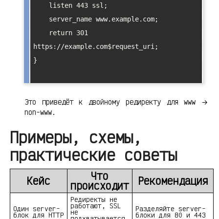
    listen 443 ssl;

    server_name www.example.com;

    return 301 
https://example.com$request_uri;

}

Это приведёт к двойному редиректу для www →
non-www.
Примеры, схемы,
практические советы
Что
Кейс
Рекомендация
происходит
Редиректы не
работают, SSL
Один server-
Разделяйте server-
не
блок для HTTP
блоки для 80 и 443
подхватывается,