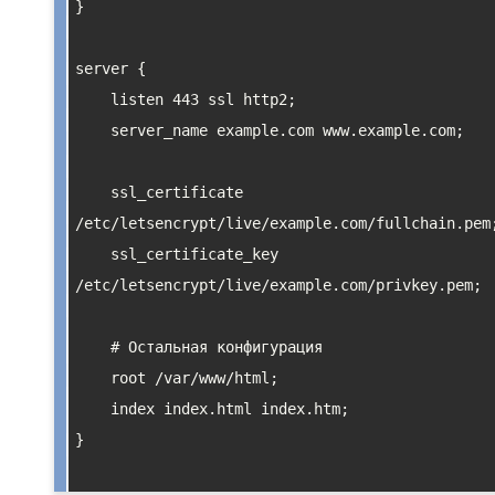
}

server {

    listen 443 ssl http2;

    server_name example.com www.example.com;

    ssl_certificate 
/etc/letsencrypt/live/example.com/fullchain.pem;
    ssl_certificate_key 
/etc/letsencrypt/live/example.com/privkey.pem;

    # Остальная конфигурация

    root /var/www/html;

    index index.html index.htm;

}
