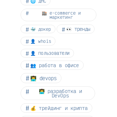
🌐 ДНС
🏬 e-commerce и
маркетинг
👀 тренды
🐳 докер
👤 whois
👤 пользователи
👥 работа в офисе
👨‍💻 devops
👨‍💻 разработка и
DevOps
💰 трейдинг и крипта