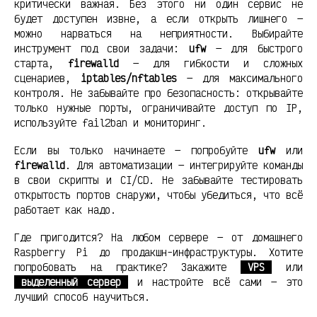
критически важная. Без этого ни один сервис не
будет доступен извне, а если открыть лишнего —
можно нарваться на неприятности. Выбирайте
инструмент под свои задачи:
ufw
— для быстрого
старта,
firewalld
— для гибкости и сложных
сценариев,
iptables/nftables
— для максимального
контроля. Не забывайте про безопасность: открывайте
только нужные порты, ограничивайте доступ по IP,
используйте fail2ban и мониторинг.
Если вы только начинаете — попробуйте
ufw
или
firewalld
. Для автоматизации — интегрируйте команды
в свои скрипты и CI/CD. Не забывайте тестировать
открытость портов снаружи, чтобы убедиться, что всё
работает как надо.
Где пригодится? На любом сервере — от домашнего
Raspberry Pi до продакшн-инфраструктуры. Хотите
попробовать на практике? Закажите
VPS
или
выделенный сервер
и настройте всё сами — это
лучший способ научиться.