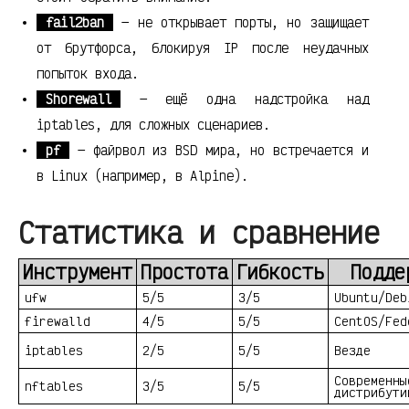
fail2ban
— не открывает порты, но защищает
от брутфорса, блокируя IP после неудачных
попыток входа.
Shorewall
— ещё одна надстройка над
iptables, для сложных сценариев.
pf
— файрвол из BSD мира, но встречается и
в Linux (например, в Alpine).
Статистика и сравнение
Инструмент
Простота
Гибкость
Подде
ufw
5/5
3/5
Ubuntu/Deb
firewalld
4/5
5/5
CentOS/Fed
iptables
2/5
5/5
Везде
Современны
nftables
3/5
5/5
дистрибути