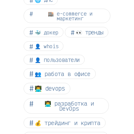
🏬 e-commerce и
маркетинг
👀 тренды
🐳 докер
👤 whois
👤 пользователи
👥 работа в офисе
👨‍💻 devops
👨‍💻 разработка и
DevOps
💰 трейдинг и крипта