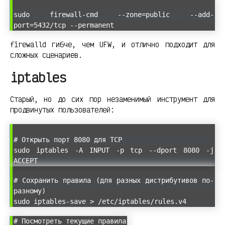
sudo firewall-cmd --zone=public --add-
port=5432/tcp --permanent
firewalld гибче, чем UFW, и отлично подходит для
сложных сценариев.
iptables
Старый, но до сих пор незаменимый инструмент для
продвинутых пользователей:
# Открыть порт 8080 для TCP
sudo iptables -A INPUT -p tcp --dport 8080 -j
ACCEPT
# Сохранить правила (для разных дистрибутивов по-
разному)
sudo iptables-save > /etc/iptables/rules.v4
# Посмотреть текущие правила