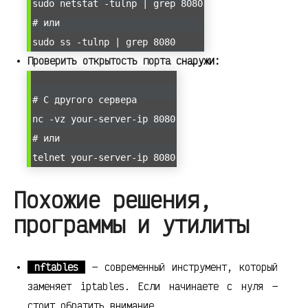
sudo netstat -tulnp | grep 8080
# или
sudo ss -tulnp | grep 8080
Проверить открытость порта снаружи:
# С другого сервера
nc -vz your-server-ip 8080
# или
telnet your-server-ip 8080
Похожие решения,
программы и утилиты
nftables
— современный инструмент, который
заменяет iptables. Если начинаете с нуля —
стоит обратить внимание.