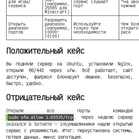
для игры/
сервис слушает
“на аво
(например,
сервиса
порт
нужные
25565 для
Minecraft)
Разрешить
Открыть
диапазон
Используйте
Чем бол
диапазон
(например,
только при
открыто
портов
10000-
необходимости
риск
10100)
Положительный кейс
Вы подняли сервер на Ubuntu, установили Nginx,
открыли 80/443 через ufw. Всё работает, сайт
доступен, файрвол блокирует лишнее. Безопасно,
быстро, удобно.
Отрицательный кейс
Открыли все порты командой
. Через неделю сервер
sudo ufw allow 1:65535/tcp
оказался в ботнете — злоумышленники нашли открытый
сервис с уязвимостью. Итог: переустановка системы,
потеря данных, минус репутация.