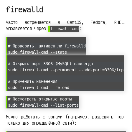
firewalld
Часто встречается в CentOS, Fedora, RHEL.
Управляется через
:
firewall-cmd
# Проверить, активен ли firewalld
sudo firewall-cmd --state
# Открыть порт 3306 (MySQL) навсегда
sudo firewall-cmd --permanent --add-port=3306/tcp
# Применить изменения
sudo firewall-cmd --reload
# Посмотреть открытые порты
sudo firewall-cmd --list-ports
Можно работать с зонами (например, разрешить порт
только для определённой сети):