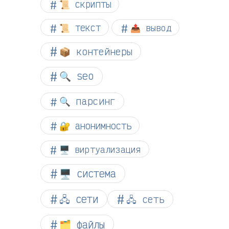
📜 скрипты
📜 текст
📤 вывод
📦 контейнеры
🔍 seo
🔍 парсинг
🔐 анонимность
🖥️ виртуализация
🖥️ система
🖧 сети
🖧 сеть
🗂️ файлы