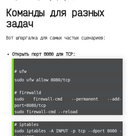
Команды для разных
задач
Вот шпаргалка для самых частых сценариев:
Открыть порт 8080 для TCP:
# ufw
sudo ufw allow 8080/tcp
# firewalld
sudo firewall-cmd --permanent --add-
port=8080/tcp
sudo firewall-cmd --reload
# iptables
sudo iptables -A INPUT -p tcp --dport 8080 -