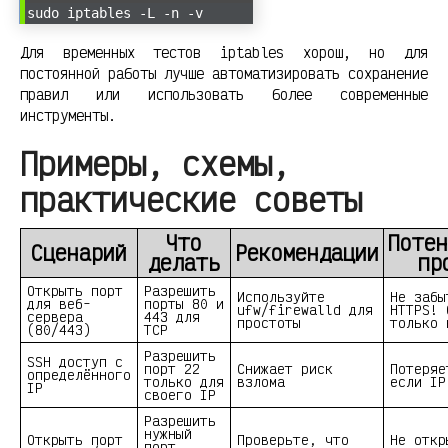
sudo iptables -L -n -v
Для временных тестов iptables хорош, но для
постоянной работы лучше автоматизировать сохранение
правил или использовать более современные
инструменты.
Примеры, схемы,
практические советы
Что
Потен
Сценарий
Рекомендации
делать
пр
Открыть порт
Разрешить
Используйте
Не забы
для веб-
порты 80 и
ufw/firewalld для
HTTPS! 
сервера
443 для
простоты
только 
(80/443)
TCP
Разрешить
SSH доступ с
порт 22
Снижает риск
Потеряе
определённого
только для
взлома
если IP
IP
своего IP
Разрешить
нужный
Открыть порт
Проверьте, что
Не откр
порт