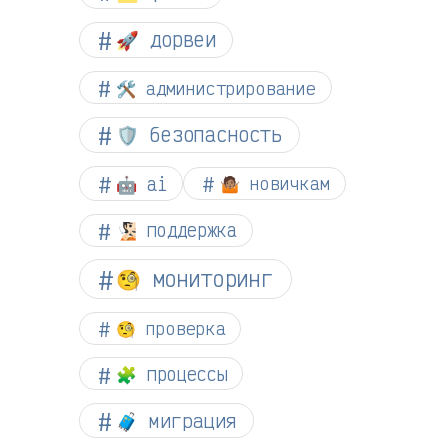
🚀 дорвеи
🛠️ администрирование
🛡️ безопасность
🤖 ai
🤷🏽 новичкам
🧏🏻 поддержка
🧐 мониторинг
🧐 проверка
🧩 процессы
🧳 миграция