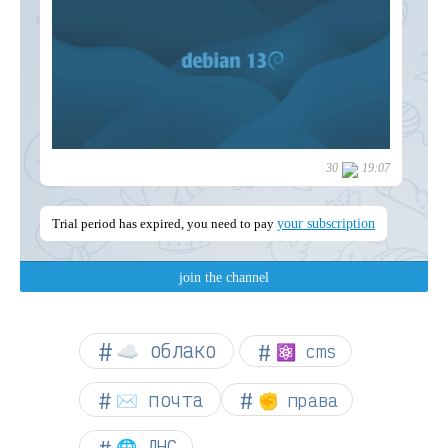
☁︎ облако
⚛ cms
✉️ почта
✊ права
🌐 ДНС