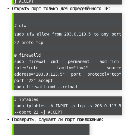
j ACCEPT
Открыть порт только для определённого IP:
# ufw
sudo ufw allow from 203.0.113.5 to any port
22 proto tcp
# firewalld
sudo firewall-cmd --permanent --add-rich-
rule='rule family="ipv4" source
address="203.0.113.5" port protocol="tcp"
port="22" accept'
sudo firewall-cmd --reload
# iptables
sudo iptables -A INPUT -p tcp -s 203.0.113.5
--dport 22 -j ACCEPT
Проверить, слушает ли порт приложение: