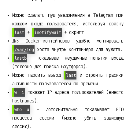
Можно сделать пуш-уведомления в Telegram при
каждом входе пользователя, используя связку
+
+ скрипт.
last
inotifywait
Для Docker-контейнеров удобно монтировать
хоста внутрь контейнера для аудита.
/var/log
— показывает неудачные попытки входа
lastb
(полезно для поиска брутфорса).
Можно парсить вывод
и строить графики
last
активности пользователей по времени.
покажет IP-адреса пользователей (вместо
w -i
hostnames).
— дополнительно показывает PID
who -u
процесса сессии (можно убить зависшую
сессию).