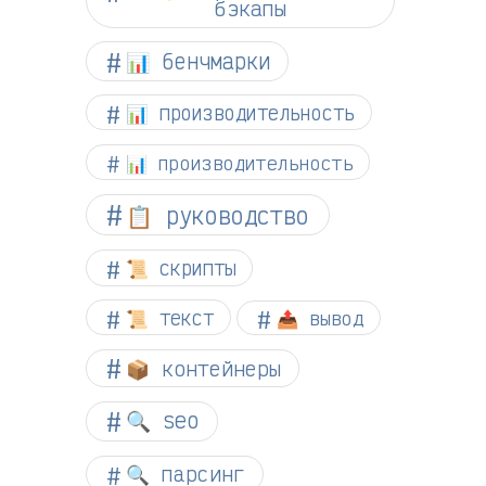
бэкапы
📊 бенчмарки
📊 производительность
📊 производительность
📋 руководство
📜 скрипты
📜 текст
📤 вывод
📦 контейнеры
🔍 seo
🔍 парсинг