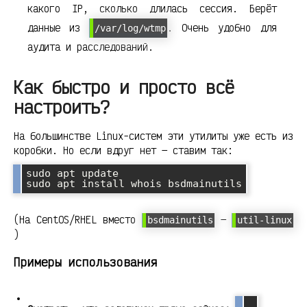
какого IP, сколько длилась сессия. Берёт
данные из
. Очень удобно для
/var/log/wtmp
аудита и расследований.
Как быстро и просто всё
настроить?
На большинстве Linux-систем эти утилиты уже есть из
коробки. Но если вдруг нет — ставим так:
sudo apt update

sudo apt install whois bsdmainutils
(На CentOS/RHEL вместо
—
bsdmainutils
util-linux
)
Примеры использования