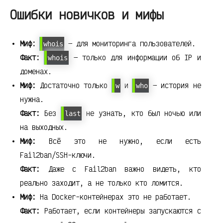
Ошибки новичков и мифы
Миф:
— для мониторинга пользователей.
whois
Факт:
— только для информации об IP и
whois
доменах.
Миф:
Достаточно только
и
— история не
w
who
нужна.
Факт:
Без
не узнать, кто был ночью или
last
на выходных.
Миф:
Всё это не нужно, если есть
Fail2ban/SSH-ключи.
Факт:
Даже с Fail2ban важно видеть, кто
реально заходит, а не только кто ломится.
Миф:
На Docker-контейнерах это не работает.
Факт:
Работает, если контейнеры запускаются с