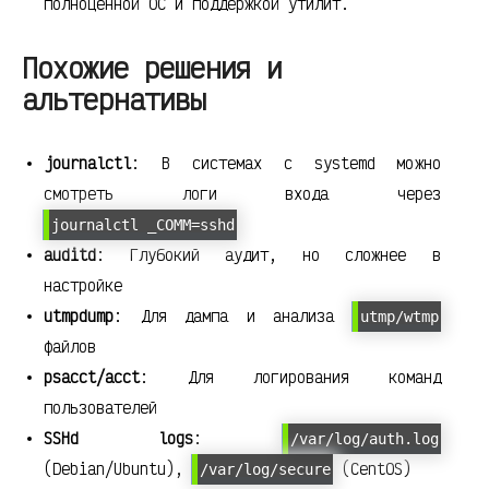
полноценной ОС и поддержкой утилит.
Похожие решения и
альтернативы
journalctl
: В системах с systemd можно
смотреть логи входа через
journalctl _COMM=sshd
auditd
: Глубокий аудит, но сложнее в
настройке
utmpdump
: Для дампа и анализа
utmp/wtmp
файлов
psacct/acct
: Для логирования команд
пользователей
SSHd logs
:
/var/log/auth.log
(Debian/Ubuntu),
(CentOS)
/var/log/secure