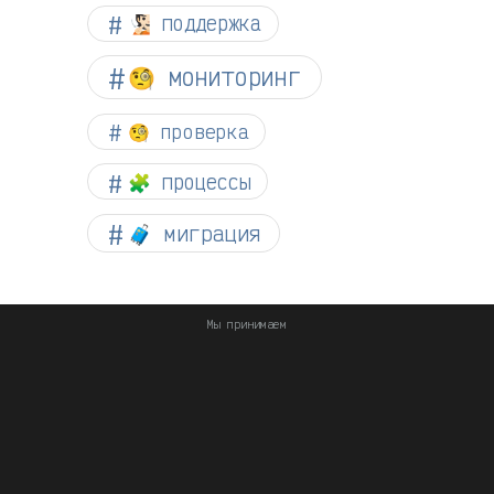
🧏🏻 поддержка
🧐 мониторинг
🧐 проверка
🧩 процессы
🧳 миграция
Мы принимаем