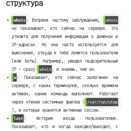
структура
: Вопреки частому заблуждению,
whois
whois
не показывает, кто сейчас на сервере. Это
утилита для получения информации о доменах и
IP-адресах. Но она часто используется для
выяснения, откуда к тебе ломятся пользователи
(или боты). Например, увидел подозрительный
IP — сразу
, и знаешь, чей он.
whois
: Показывает, кто сейчас залогинен на
w
сервере, с каких терминалов, сколько времени
активен, какие команды выполняет. Работает
через чтение системных файлов (
/var/run/utmp
), в которых хранятся активные сессии.
: История входа пользователей.
last
Показывает, кто и когда заходил/выходил, с