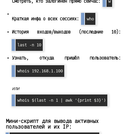
Смотреть, кто залогинен прямо сейчас:
w
Краткая инфа о всех сессиях:
who
История входов/выходов (последние 10):
last -n 10
Узнать, откуда пришёл пользователь:
whois 192.168.1.100
или
whois $(last -n 1 | awk '{print $3}')
Мини-скрипт для вывода активных
пользователей и их IP: