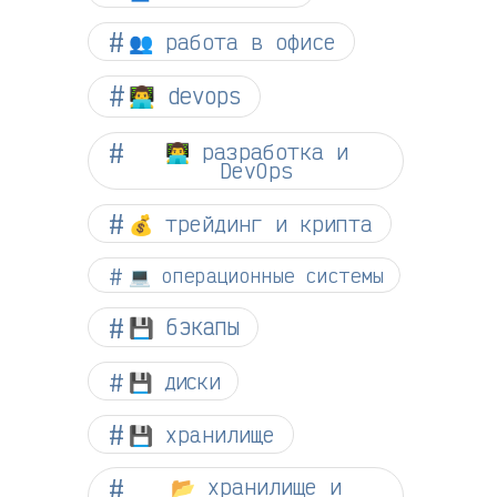
👥 работа в офисе
👨‍💻 devops
👨‍💻 разработка и
DevOps
💰 трейдинг и крипта
💻 операционные системы
💾 бэкапы
💾 диски
💾 хранилище
📂 хранилище и