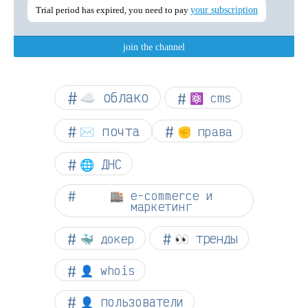
☁︎ облако
⚛ cms
✉️ почта
✊ права
🌐 ДНС
🏬 e-commerce и
маркетинг
👀 тренды
🐳 докер
👤 whois
👤 пользователи