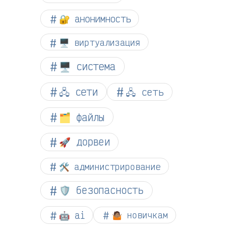
🔐 анонимность
🖥️ виртуализация
🖥️ система
🖧 сети
🖧 сеть
🗂️ файлы
🚀 дорвеи
🛠️ администрирование
🛡️ безопасность
🤖 ai
🤷🏽 новичкам