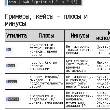
who | awk '{print $1 " -> " $5}'
Примеры, кейсы — плюсы и
минусы
Утилита
Плюсы
Минусы
испо
Моментальный
Нет истории,
Провер
статус, видны
только текущие
“завис
w
команды, время
сессии
кто гр
простоя
Без деталей
Просто, быстро,
Лакони
(нет команд,
минимум
для ск
who
времени
информации
автома
активности)
История входов/
Нет информации
Аудит,
выходов, IP,
о командах,
рассле
last
продолжительность
может быть
инциде
сессий
много “noise”
контро
Не связан с
Анализ
Информация о
пользователями
подозр
владельце IP/
напрямую,
подклю
whois
домена, география
нужен для
блокир
анализа IP
страна