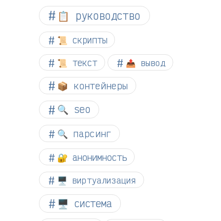
📋 руководство
📜 скрипты
📜 текст
📤 вывод
📦 контейнеры
🔍 seo
🔍 парсинг
🔐 анонимность
🖥️ виртуализация
🖥️ система