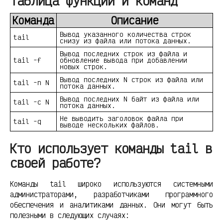
Таблица функций и команд
Команда
Описание
Вывод указанного количества строк
tail
снизу из файла или потока данных.
Вывод последних строк из файла и
tail -f
обновление вывода при добавлении
новых строк.
Вывод последних N строк из файла или
tail -n N
потока данных.
Вывод последних N байт из файла или
tail -c N
потока данных.
Не выводить заголовок файла при
tail -q
выводе нескольких файлов.
Кто использует команды tail в
своей работе?
Команды tail широко используются системными
администраторами, разработчиками программного
обеспечения и аналитиками данных. Они могут быть
полезными в следующих случаях: