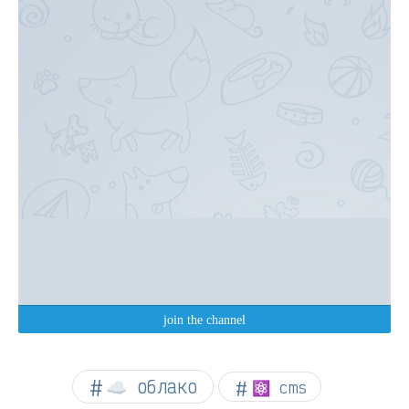
☁︎ облако
⚛ cms