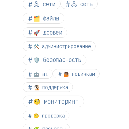
🖧 сети
🖧 сеть
🗂️ файлы
🚀 дорвеи
🛠️ администрирование
🛡️ безопасность
🤖 ai
🤷🏽 новичкам
🧏🏻 поддержка
🧐 мониторинг
🧐 проверка
🧩 процессы