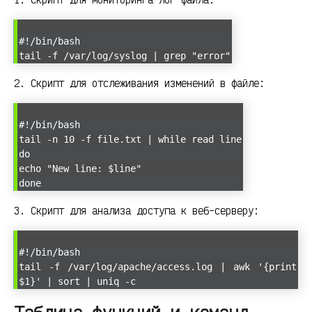
#!/bin/bash
tail -f /var/log/syslog | grep "error"
2. Скрипт для отслеживания изменений в файле:
#!/bin/bash
tail -n 10 -f file.txt | while read line
do
echo "New line: $line"
done
3. Скрипт для анализа доступа к веб-серверу:
#!/bin/bash
tail -f /var/log/apache/access.log | awk '{print
$1}' | sort | uniq -c