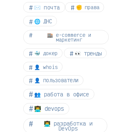
✉️ почта
✊ права
🌐 ДНС
🏬 e-commerce и
маркетинг
👀 тренды
🐳 докер
👤 whois
👤 пользователи
👥 работа в офисе
👨‍💻 devops
👨‍💻 разработка и
DevOps