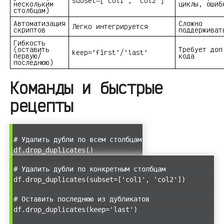
subset=[‘col1’, ‘col2’]
нескольким
циклы, ошиб
столбцам)
Автоматизация
Сложно
Легко интегрируется
скриптов
поддерживат
Гибкость
(оставить
Требует доп
keep=’first’/’last’
первую/
кода
последнюю)
Команды и быстрые
рецепты
# Удалить дубли по всем столбцам
df.drop_duplicates()
# Удалить дубли по конкретным столбцам
df.drop_duplicates(subset=['col1', 'col2'])
# Оставить последнюю из дубликатов
df.drop_duplicates(keep='last')