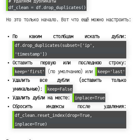
# Удаляем дубликаты
df_clean = df.drop_duplicates()
Но это только начало. Вот что ещё можно настроить:
По каким столбцам искать дубли:
df.drop_duplicates(subset=['ip',
'timestamp'])
Оставить первую или последнюю строку:
(по умолчанию) или
keep='first'
keep='last'
Удалить все дубли (оставить только
уникальные):
keep=False
Удалить дубли на месте:
inplace=True
Сбросить индексы после удаления:
df_clean.reset_index(drop=True,
inplace=True)