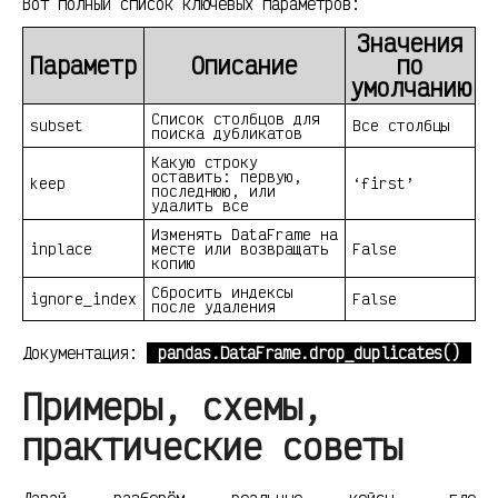
Вот полный список ключевых параметров:
Значения
Параметр
Описание
по
умолчанию
Список столбцов для
subset
Все столбцы
поиска дубликатов
Какую строку
оставить: первую,
keep
‘first’
последнюю, или
удалить все
Изменять DataFrame на
inplace
месте или возвращать
False
копию
Сбросить индексы
ignore_index
False
после удаления
Документация:
pandas.DataFrame.drop_duplicates()
Примеры, схемы,
практические советы