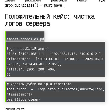
Давай разберём реальные кейсы, где
drop_duplicates() — must have.
Положительный кейс: чистка
логов сервера
import pandas as pd
logs = pd.DataFrame({
'ip': ['192.168.1.1', '192.168.1.1', '10.0.0.2'],
'timestamp': ['2024-06-01 12:00', '2024-06-01
12:00', '2024-06-01 12:05'],
'status': [200, 200, 404]
})
# Удаляем дубли по ip и timestamp
logs_clean = logs.drop_duplicates(subset=['ip',
'timestamp'])
print(logs_clean)
Результат: