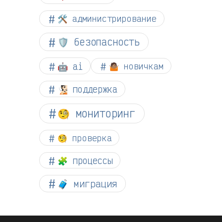
🛠️ администрирование
🛡️ безопасность
🤖 ai
🤷🏽 новичкам
🧏🏻 поддержка
🧐 мониторинг
🧐 проверка
🧩 процессы
🧳 миграция