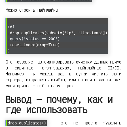
Можно строить пайплайны:
(df
.drop_duplicates(subset=['ip', 'timestamp'])
.query('status == 200')
.reset_index(drop=True)
)
Это позволяет автоматизировать очистку данных прямо
в скриптах, cron-задачах, пайплайнах CI/CD.
Например, ты можешь раз в сутки чистить логи
сервера, отправлять отчёты, или готовить данные для
мониторинга — всё в пару строк.
Вывод — почему, как и
где использовать
— это не просто “удалить
drop_duplicates()