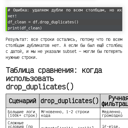
# Ошибка: удаляем дубли по всем столбцам, но их
нет!
df_clean = df.drop_duplicates()
print(df_clean)
Результат: все строки остались, потому что по всем
столбцам дубликатов нет. А если бы был ещё столбец
с датой, и мы не указали subset — могли бы потерять
нужные строки.
Таблица сравнения: когда
использовать
drop_duplicates()
Ручна
Сценарий
drop_duplicates()
фильтра
Большие логи
Мгновенно, 1-2 строки
Медленно,
(100k+ строк)
кода
громоздко
Сложные
условия (по
if-else,