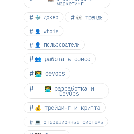
маркетинг
👀 тренды
🐳 докер
👤 whois
👤 пользователи
👥 работа в офисе
👨‍💻 devops
👨‍💻 разработка и
DevOps
💰 трейдинг и крипта
💻 операционные системы