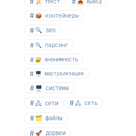
📜 текст
📤 вывод
📦 контейнеры
🔍 seo
🔍 парсинг
🔐 анонимность
🖥️ виртуализация
🖥️ система
🖧 сети
🖧 сеть
🗂️ файлы
🚀 дорвеи