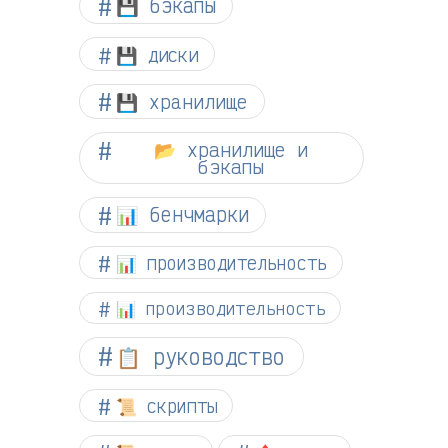
💾 бэкапы
💾 диски
💾 хранилище
📂 хранилище и
бэкапы
📊 бенчмарки
📊 производительность
📊 производительность
📋 руководство
📜 скрипты