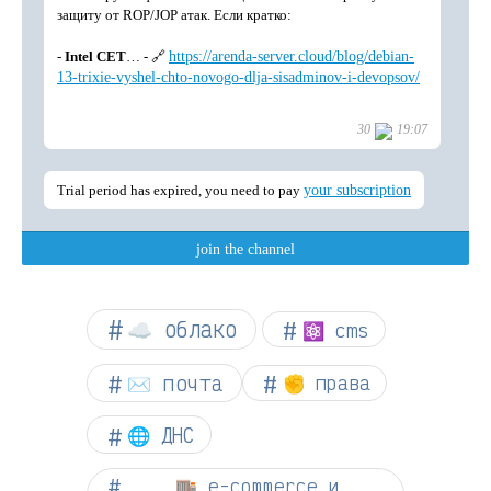
☁︎ облако
⚛ cms
✉️ почта
✊ права
🌐 ДНС
🏬 e-commerce и