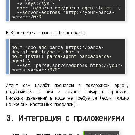
  -v /sys:/sys \

  ghcr.io/parca-dev/parca-agent:latest \

  --server-address="http://your-parca-
В Kubernetes — просто helm chart:
helm repo add parca https://parca-
dev.github.io/helm-charts

helm install parca-agent parca/parca-
agent \

  --set "parca.serverAddress=http://your-
Агент сам найдёт процессы с поддержкой pprof,
подключится к ним и начнёт собирать профили.
Никаких изменений в коде не требуется (если только
не хочешь кастомных профилей).
3. Интеграция с приложениями