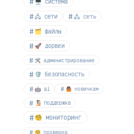
🖥️ система
🖧 сети
🖧 сеть
🗂️ файлы
🚀 дорвеи
🛠️ администрирование
🛡️ безопасность
🤖 ai
🤷🏽 новичкам
🧏🏻 поддержка
🧐 мониторинг
🧐 проверка