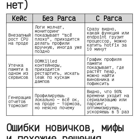
нет)
Кейс
Без Parca
С Parca
Логи молчат,
Сразу видно,
мониторинг
какая функция или
Внезапный
показывает “всё
endpoint грузит
рост CPU
плохо”, приходится
процессор, можно
на проде
делать профили
катить hotfix за
вручную, иногда уже
10 минут
поздно
График профиля
OOMKilled
памяти
Утечка
контейнеры,
показывает, где
памяти в
приходится
растёт heap,
одном из
рестартить, искать
можно найти
сервисов
leak по кускам
виновника и
дампов
пофиксить
Видно, что 90%
Профилируешь
времени уходит на
Генерация
локально — всё ок,
сериализацию или
отчетов
на проде — тормоза,
парсинг,
тормозит
но неясно почему
оптимизируешь,
ускоряешь в 5 раз
Ошибки новичков, мифы
и похожие решения