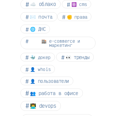
☁︎ облако
⚛ cms
✉️ почта
✊ права
🌐 ДНС
🏬 e-commerce и
маркетинг
👀 тренды
🐳 докер
👤 whois
👤 пользователи
👥 работа в офисе
👨‍💻 devops