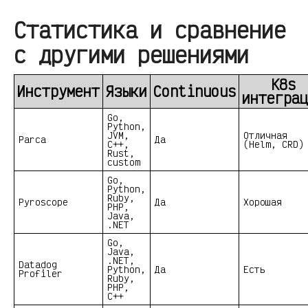
Статистика и сравнение
с другими решениями
K8s
Инструмент
Языки
Continuous
интеграц
Go,
Python,
JVM,
Отличная
Parca
Да
C++,
(Helm, CRD)
Rust,
custom
Go,
Python,
Ruby,
Pyroscope
Да
Хорошая
PHP,
Java,
.NET
Go,
Java,
.NET,
Datadog
Python,
Да
Есть
Profiler
Ruby,
PHP,
C++