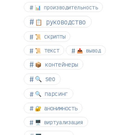
📊 производительность
📋 руководство
📜 скрипты
📜 текст
📤 вывод
📦 контейнеры
🔍 seo
🔍 парсинг
🔐 анонимность
🖥️ виртуализация