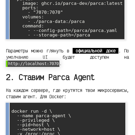
    image: ghcr.io/parca-dev/parca:latest

    ports:

      - "7070:7070"

    volumes:

      - ./parca-data:/parca

    command:

      - --config-path=/parca/parca.yaml

Параметры можно глянуть в
официальной доке
. По
умолчанию UI будет доступен на
.
http://localhost:7070
2. Ставим Parca Agent
На каждом сервере, где крутятся твои микросервисы,
ставим агент. Для Docker:
docker run -d \

  --name parca-agent \

  --privileged \

  --pid=host \

  --network=host \

  -v /proc:/proc \
