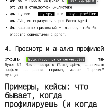
Для Go — просто запускай с
,
net/http/pprof
это уже в стандартной библиотеке.
Для Python —
py-spy
или
async-profiler
для JVM, интегрируются через Parca Agent.
Для кастомных приложений — главное, чтобы был
endpoint совместимый с pprof.
4. Просмотр и анализ профилей
Открывай
— там
http://your-parca-server:7070
будет UI. Можно смотреть flamegraph-ы, сравнивать
профили за разные периоды, искать “горячие”
функции.
Примеры, кейсы: что
бывает, когда
профилируешь (и когда