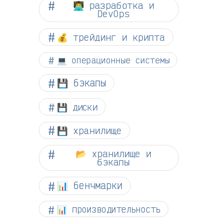
👨‍💻 разработка и
DevOps
💰 трейдинг и крипта
💻 операционные системы
💾 бэкапы
💾 диски
💾 хранилище
📂 хранилище и
бэкапы
📊 бенчмарки
📊 производительность