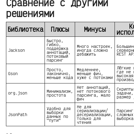
Сравнение с другими
решениями
К
Библиотека
Плюсы
Минусы
испо
Быстро,
гибко,
Много настроек,
Большин
поддержка
Jackson
иногда сложно
серверн
аннотаций,
дебажить
REST AP
потоковый
парсинг
Лёгкие 
Просто,
Медленнее,
где не 
Gson
лаконично,
меньше фич,
высокая
меньше кода
хуже с потоками
произво
Нет аннотаций,
Скрипты
Минимализм,
нет потокового
org.json
задачи,
простота
парсинга, мало
размер 
фич
Не для
Удобно для
сериализации/
Парсинг
выборки
JsonPath
десериализации,
сложных
данных по
только для
выборка
“пути”
чтения