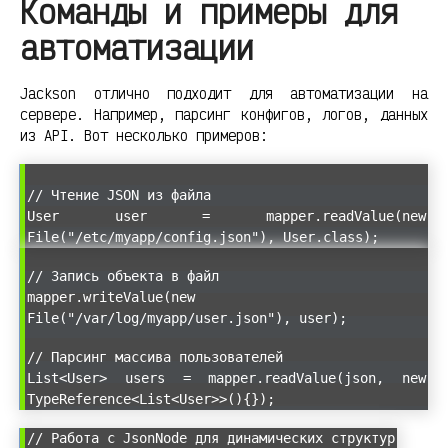
Команды и примеры для
автоматизации
Jackson отлично подходит для автоматизации на
сервере. Например, парсинг конфигов, логов, данных
из API. Вот несколько примеров:
// Чтение JSON из файла
User user = mapper.readValue(new
File("/etc/myapp/config.json"), User.class);
// Запись объекта в файл
mapper.writeValue(new
File("/var/log/myapp/user.json"), user);
// Парсинг массива пользователей
List<User> users = mapper.readValue(json, new
TypeReference<List<User>>(){});
// Работа с JsonNode для динамических структур