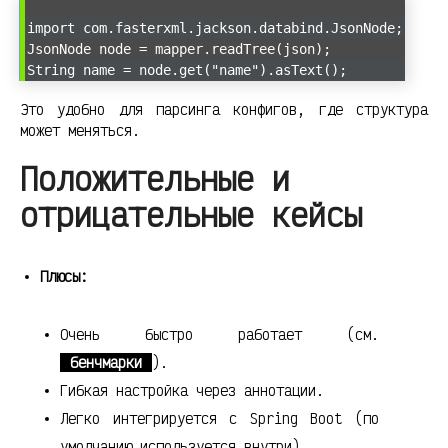
import com.fasterxml.jackson.databind.JsonNode;
JsonNode node = mapper.readTree(json);
String name = node.get("name").asText();
Это удобно для парсинга конфигов, где структура
может меняться.
Положительные и
отрицательные кейсы
Плюсы:
Очень быстро работает (см.
бенчмарки
).
Гибкая настройка через аннотации.
Легко интегрируется с Spring Boot (по
умолчанию используется внутри).