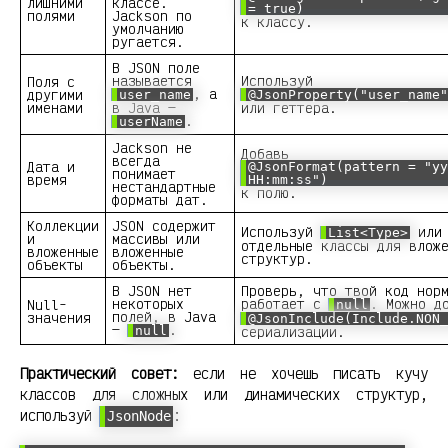
лишними
классе.
= true)
полями
Jackson по
к классу.
умолчанию
ругается.
В JSON поле
называется
Используй
Поля с
, а
другими
user_name
@JsonProperty("user_name"
именами
в Java —
или геттера.
.
userName
Jackson не
Добавь
всегда
Дата и
@JsonFormat(pattern = "yy
понимает
время
HH:mm:ss")
нестандартные
к полю.
форматы дат.
Коллекции
JSON содержит
Используй
или 
List<Type>
и
массивы или
отдельные классы для влож
вложенные
вложенные
структур.
объекты
объекты.
В JSON нет
Проверь, что твой код нор
некоторых
работает с
. Можно д
Null-
null
полей, в Java
значения
@JsonInclude(Include.NON_
—
.
null
сериализации.
Практический совет:
если не хочешь писать кучу
классов для сложных или динамических структур,
используй
:
JsonNode