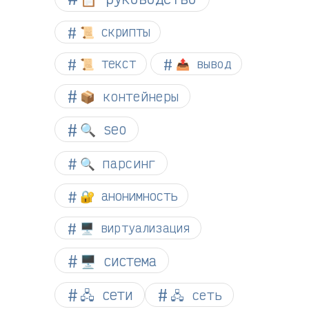
📜 скрипты
📜 текст
📤 вывод
📦 контейнеры
🔍 seo
🔍 парсинг
🔐 анонимность
🖥️ виртуализация
🖥️ система
🖧 сети
🖧 сеть