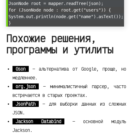
JsonNode root = mapper.readTree(json);
for (JsonNode node : root.get("users")) {
System.out.println(node.get("name").asText());
}
Похожие решения,
программы и утилиты
Gson
— альтернатива от Google, проще, но
медленнее.
org.json
— минималистичный парсер, часто
встречается в старых проектах.
JsonPath
— для выборки данных из сложных
JSON.
Jackson Databind
— основной модуль
Jackson.