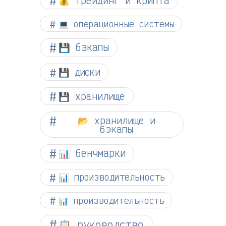
💰 трейдинг и крипта
💻 операционные системы
💾 бэкапы
💾 диски
💾 хранилище
📂 хранилище и
бэкапы
📊 бенчмарки
📊 производительность
📊 производительность
📋 руководство