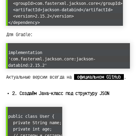
<groupId>com.fasterxml.jackson.core</groupId>
<artifactId>jackson-databind</artifactId>
<version>2.15.2</version>
</dependency>
Для Gradle:
implementation
'com.fasterxml.jackson.core:jackson-
databind:2.15.2'
Актуальные версии всегда на
официальном GitHub
.
2. Создаём Java-класс под структуру JSON
public class User {
private String name;
private int age;
// геттеры и сеттеры