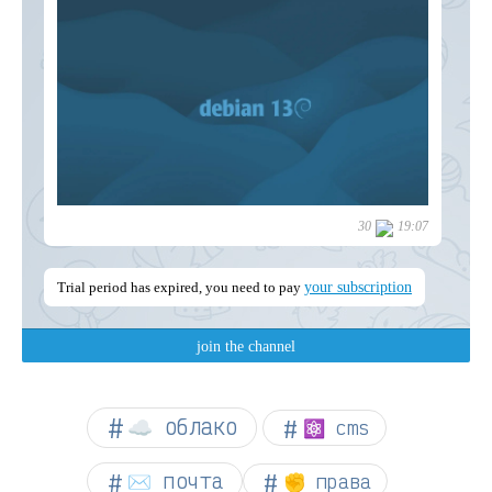
☁︎ облако
⚛ cms
✉️ почта
✊ права