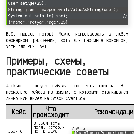
user.setAge(25);
String json = mapper.writeValueAsString(user);
System.out.println(json); //
{"name":"Petya","age":25}
Всё, парсер готов! Можно использовать в любом
серверном приложении, хоть для парсинга конфигов,
хоть для REST API.
Примеры, схемы,
практические советы
Jackson — штука гибкая, но есть нюансы. Вот
несколько кейсов из жизни, с которыми сталкивался
лично или видел на Stack Overflow.
Что
Кейс
Рекомендаци
происходит
В JSON есть
поля, которых
Добавь
JSON с
нет в Java-
@JsonIgnoreProperties(ign