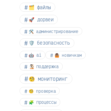
🗂️ файлы
🚀 дорвеи
🛠️ администрирование
🛡️ безопасность
🤖 ai
🤷🏽 новичкам
🧏🏻 поддержка
🧐 мониторинг
🧐 проверка
🧩 процессы