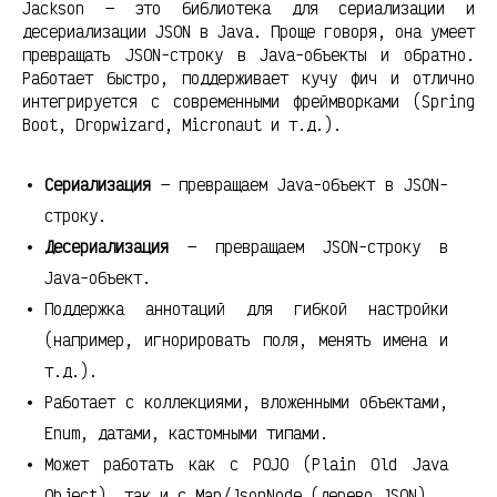
Jackson — это библиотека для сериализации и
десериализации JSON в Java. Проще говоря, она умеет
превращать JSON-строку в Java-объекты и обратно.
Работает быстро, поддерживает кучу фич и отлично
интегрируется с современными фреймворками (Spring
Boot, Dropwizard, Micronaut и т.д.).
Сериализация
— превращаем Java-объект в JSON-
строку.
Десериализация
— превращаем JSON-строку в
Java-объект.
Поддержка аннотаций для гибкой настройки
(например, игнорировать поля, менять имена и
т.д.).
Работает с коллекциями, вложенными объектами,
Enum, датами, кастомными типами.
Может работать как с POJO (Plain Old Java
Object), так и с Map/JsonNode (дерево JSON).