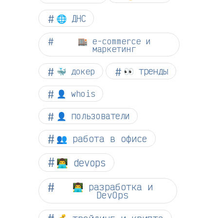
🌐 ДНС
🏬 e-commerce и
маркетинг
👀 тренды
🐳 докер
👤 whois
👤 пользователи
👥 работа в офисе
👨‍💻 devops
👨‍💻 разработка и
DevOps