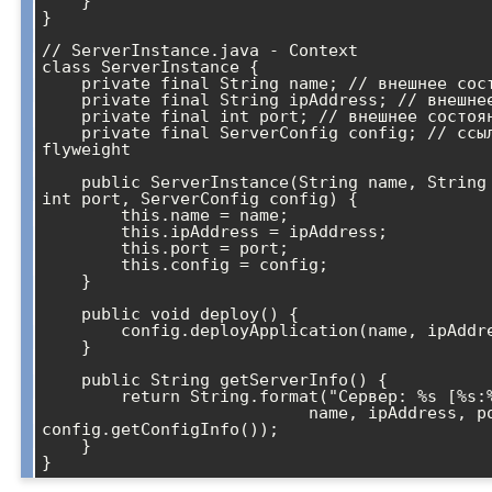
    }

}

// ServerInstance.java - Context

class ServerInstance {

    private final String name; // внешнее состояние

    private final String ipAddress; // внешнее состояние

    private final int port; // внешнее состояние

    private final ServerConfig config; // ссылка на 
flyweight

    public ServerInstance(String name, String ipAddress, 
int port, ServerConfig config) {

        this.name = name;

        this.ipAddress = ipAddress;

        this.port = port;

        this.config = config;

    }

    public void deploy() {

        config.deployApplication(name, ipAddress, port);

    }

    public String getServerInfo() {

        return String.format("Сервер: %s [%s:%d] - %s", 

                           name, ipAddress, port, 
config.getConfigInfo());

    }
