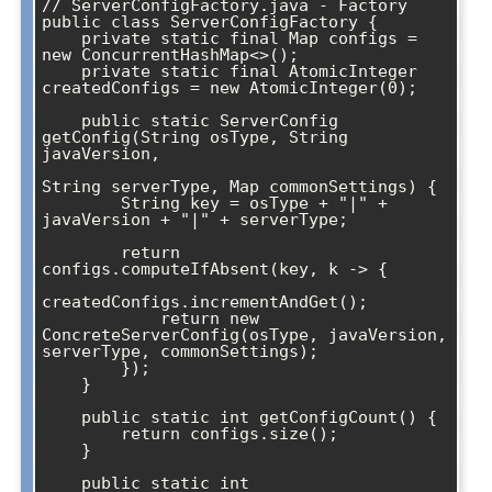
// ServerConfigFactory.java - Factory

public class ServerConfigFactory {

    private static final Map
 configs = 
new ConcurrentHashMap<>();

    private static final AtomicInteger 
createdConfigs = new AtomicInteger(0);

    public static ServerConfig 
getConfig(String osType, String 
javaVersion, 

String serverType, Map
 commonSettings) {

        String key = osType + "|" + 
javaVersion + "|" + serverType;

        return 
configs.computeIfAbsent(key, k -> {

createdConfigs.incrementAndGet();

            return new 
ConcreteServerConfig(osType, javaVersion, 
serverType, commonSettings);

        });

    }

    public static int getConfigCount() {

        return configs.size();

    }

    public static int 