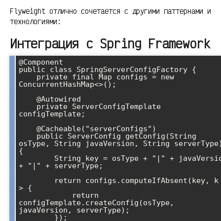
Flyweight отлично сочетается с другими паттернами и
технологиями:
Интеграция с Spring Framework
@Component

public class SpringServerConfigFactory {

    private final Map
 configs = new 
ConcurrentHashMap<>();

    @Autowired

    private ServerConfigTemplate 
configTemplate;

    @Cacheable("serverConfigs")

    public ServerConfig getConfig(String 
osType, String javaVersion, String serverType)
{

        String key = osType + "|" + javaVersion 
+ "|" + serverType;

        return configs.computeIfAbsent(key, k -
> {

            return 
configTemplate.createConfig(osType, 
javaVersion, serverType);

        });
