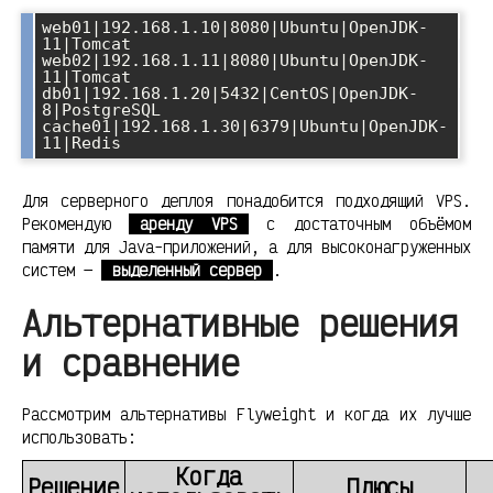
web01|192.168.1.10|8080|Ubuntu|OpenJDK-
11|Tomcat

web02|192.168.1.11|8080|Ubuntu|OpenJDK-
11|Tomcat

db01|192.168.1.20|5432|CentOS|OpenJDK-
8|PostgreSQL

cache01|192.168.1.30|6379|Ubuntu|OpenJDK-
Для серверного деплоя понадобится подходящий VPS.
Рекомендую
аренду VPS
с достаточным объёмом
памяти для Java-приложений, а для высоконагруженных
систем —
выделенный сервер
.
Альтернативные решения
и сравнение
Рассмотрим альтернативы Flyweight и когда их лучше
использовать:
Когда
Решение
Плюсы