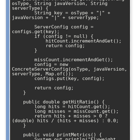
osType, String javaVersion, String 
serverType) {

        String key = osType + "|" + 
javaVersion + "|" + serverType;

        ServerConfig config = 
configs.get(key);

        if (config != null) {

            hitCount.incrementAndGet();

            return config;

        }

        missCount.incrementAndGet();

        config = new 
ConcreteServerConfig(osType, javaVersion, 
serverType, Map.of());

        configs.put(key, config);

        return config;

    }

    public double getHitRatio() {

        long hits = hitCount.get();

        long misses = missCount.get();

        return hits + misses > 0 ? 
(double) hits / (hits + misses) : 0.0;

    }

    public void printMetrics() {

        System.out.println("Flyweight 