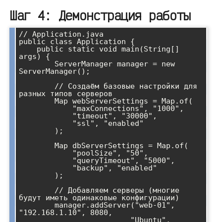
Шаг 4: Демонстрация работы
// Application.java

public class Application {

    public static void main(String[] 
args) {

        ServerManager manager = new 
ServerManager();

        // Создаём базовые настройки для 
разных типов серверов

        Map
 webServerSettings = Map.of(

            "maxConnections", "1000",

            "timeout", "30000",

            "ssl", "enabled"

        );

        Map
 dbServerSettings = Map.of(

            "poolSize", "50",

            "queryTimeout", "5000",

            "backup", "enabled"

        );

        // Добавляем серверы (многие 
будут иметь одинаковые конфигурации)

        manager.addServer("web-01", 
"192.168.1.10", 8080, 

                         "Ubuntu", 