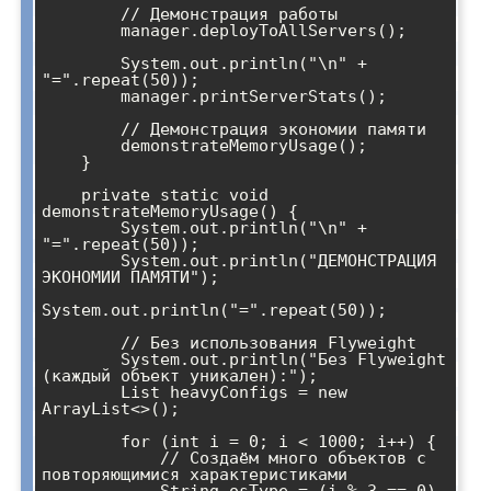
        // Демонстрация работы

        manager.deployToAllServers();

        System.out.println("\n" + 
"=".repeat(50));

        manager.printServerStats();

        // Демонстрация экономии памяти

        demonstrateMemoryUsage();

    }

    private static void 
demonstrateMemoryUsage() {

        System.out.println("\n" + 
"=".repeat(50));

        System.out.println("ДЕМОНСТРАЦИЯ 
ЭКОНОМИИ ПАМЯТИ");

System.out.println("=".repeat(50));

        // Без использования Flyweight

        System.out.println("Без Flyweight 
(каждый объект уникален):");

        List
 heavyConfigs = new 
ArrayList<>();

        for (int i = 0; i < 1000; i++) {

            // Создаём много объектов с 
повторяющимися характеристиками

            String osType = (i % 3 == 0) 