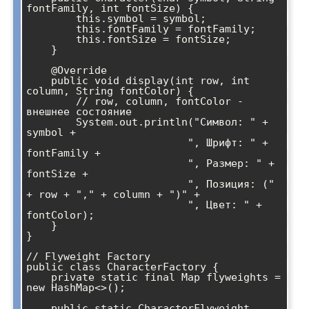
fontFamily, int fontSize) {

        this.symbol = symbol;

        this.fontFamily = fontFamily;

        this.fontSize = fontSize;

    }

    @Override

    public void display(int row, int 
column, String fontColor) {

        // row, column, fontColor - 
внешнее состояние

        System.out.println("Символ: " + 
symbol + 

                          ", Шрифт: " + 
fontFamily + 

                          ", Размер: " + 
fontSize + 

                          ", Позиция: (" 
+ row + "," + column + ")" +

                          ", Цвет: " + 
fontColor);

    }

}

// Flyweight Factory

public class CharacterFactory {

    private static final Map
 flyweights = 
new HashMap<>();

    public static CharacterFlyweight 