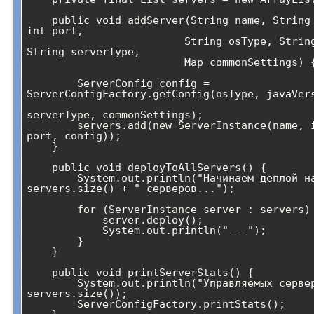
    public void addServer(String name, String ipAddress, 
int port,

                         String osType, String javaVersion, 
String serverType,

                         Map
 commonSettings) {
        ServerConfig config = 
ServerConfigFactory.getConfig(osType, javaVers
serverType, commonSettings);

        servers.add(new ServerInstance(name, ipAddress, 
port, config));

    }

    public void deployToAllServers() {

        System.out.println("Начинаем деплой на " + 
servers.size() + " серверов...");

        for (ServerInstance server : servers) {

            server.deploy();

            System.out.println("---");

        }

    }

    public void printServerStats() {

        System.out.println("Управляемых серверов: " + 
servers.size());

        ServerConfigFactory.printStats();
