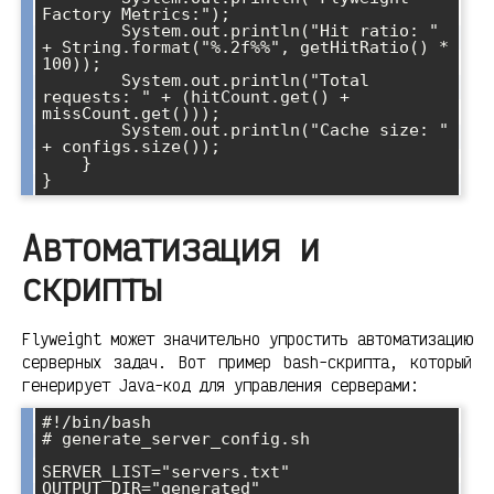
Factory Metrics:");

        System.out.println("Hit ratio: " 
+ String.format("%.2f%%", getHitRatio() * 
100));

        System.out.println("Total 
requests: " + (hitCount.get() + 
missCount.get()));

        System.out.println("Cache size: " 
+ configs.size());

    }

Автоматизация и
скрипты
Flyweight может значительно упростить автоматизацию
серверных задач. Вот пример bash-скрипта, который
генерирует Java-код для управления серверами:
#!/bin/bash

# generate_server_config.sh

SERVER_LIST="servers.txt"

OUTPUT_DIR="generated"
