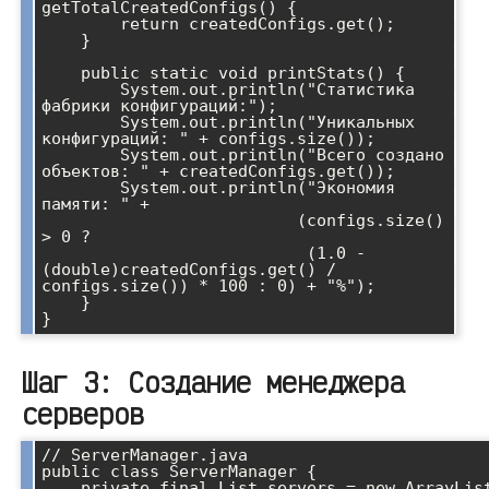
getTotalCreatedConfigs() {

        return createdConfigs.get();

    }

    public static void printStats() {

        System.out.println("Статистика 
фабрики конфигураций:");

        System.out.println("Уникальных 
конфигураций: " + configs.size());

        System.out.println("Всего создано 
объектов: " + createdConfigs.get());

        System.out.println("Экономия 
памяти: " + 

                          (configs.size() 
> 0 ? 

                           (1.0 - 
(double)createdConfigs.get() / 
configs.size()) * 100 : 0) + "%");

    }

Шаг 3: Создание менеджера
серверов
// ServerManager.java

public class ServerManager {

    private final List
 servers = new ArrayList