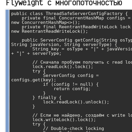
Flyweight с многопоточностью
public class ThreadSafeServerConfigFactory {

    private final ConcurrentHashMap
 configs = 
new ConcurrentHashMap<>();

    private final ReentrantReadWriteLock lock = 
new ReentrantReadWriteLock();

    public ServerConfig getConfig(String osType, 
String javaVersion, String serverType) {

        String key = osType + "|" + javaVersion 
+ "|" + serverType;

        // Сначала пробуем получить с read lock

        lock.readLock().lock();

        try {

            ServerConfig config = 
configs.get(key);

            if (config != null) {

                return config;

            }

        } finally {

            lock.readLock().unlock();

        }

        // Если не найдено, создаём с write lock

        lock.writeLock().lock();

        try {

            // Double-check locking
