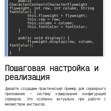
    public 
CharacterContext(CharacterFlyweight 
flyweight, int row, int column, String 
fontColor) {

        this.flyweight = flyweight;

        this.row = row;

        this.column = column;

        this.fontColor = fontColor;

    }

    public void display() {

        flyweight.display(row, column, 
fontColor);

    }

Пошаговая настройка и
реализация
Давайте создадим практический пример для серверного
приложения — систему кэширования конфигураций
серверов. Это особенно актуально при работе с
множеством инстансов.