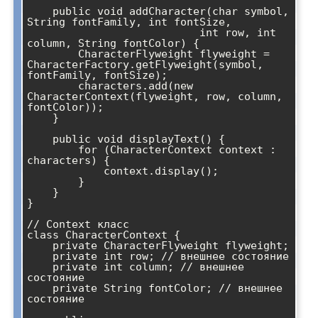
    public void addCharacter(char symbol, 
String fontFamily, int fontSize, 

                           int row, int 
column, String fontColor) {

        CharacterFlyweight flyweight = 
CharacterFactory.getFlyweight(symbol, 
fontFamily, fontSize);

        characters.add(new 
CharacterContext(flyweight, row, column, 
fontColor));

    }

    public void displayText() {

        for (CharacterContext context : 
characters) {

            context.display();

        }

    }

}

// Context класс

class CharacterContext {

    private CharacterFlyweight flyweight;

    private int row; // внешнее состояние

    private int column; // внешнее 
состояние

    private String fontColor; // внешнее 
состояние
