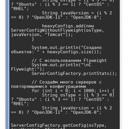
? "Ubuntu" : (i % 3 == 1) ? "CentOS" : 
"RHEL";

            String javaVersion = (i % 2 
== 0) ? "OpenJDK-11" : "OpenJDK-8";

            heavyConfigs.add(new 
ServerConfigWithoutFlyweight(osType, 
javaVersion, "Tomcat"));

        }

        System.out.println("Создано 
объектов: " + heavyConfigs.size());

        // С использованием Flyweight

        System.out.println("\nС 
Flyweight:");

        ServerConfigFactory.printStats();

        // Создаём много серверов с 
повторяющимися конфигурациями

        for (int i = 0; i < 1000; i++) {

            String osType = (i % 3 == 0) 
? "Ubuntu" : (i % 3 == 1) ? "CentOS" : 
"RHEL";

            String javaVersion = (i % 2 
== 0) ? "OpenJDK-11" : "OpenJDK-8";

ServerConfigFactory.getConfig(osType, 