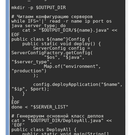
mkdir -p $OUTPUT_DIR

# Читаем конфигурацию серверов

while IFS='|' read -r name ip port os 
java server_type; do

    cat > "$OUTPUT_DIR/${name}.java" << 
EOF

public class ${name^}Config {

    public static void deploy() {

        ServerConfig config = 
ServerConfigFactory.getConfig(

            "$os", "$java", 
"$server_type", 

            Map.of("environment", 
"production")

        );

        config.deployApplication("$name", 
"$ip", $port);

    }

}

EOF

done < "$SERVER_LIST"

# Генерируем основной класс деплоя

cat > "$OUTPUT_DIR/DeployAll.java" << 
'EOF'

public class DeployAll {

    public static void main(String[] 