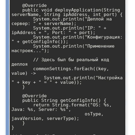
    @Override

    public void deployApplication(String 
serverName, String ipAddress, int port) {

        System.out.println("Деплой на 
сервер: " + serverName);

        System.out.println("IP: " + 
ipAddress + ", Port: " + port);

        System.out.println("Конфигурация: 
" + getConfigInfo());

        System.out.println("Применение 
настроек...");

        // Здесь был бы реальный код 
деплоя

        commonSettings.forEach((key, 
value) -> 

            System.out.println("Настройка 
" + key + " = " + value));

    }

    @Override

    public String getConfigInfo() {

        return String.format("OS: %s, 
Java: %s, Server: %s", 

                           osType, 
javaVersion, serverType);

    }

}
