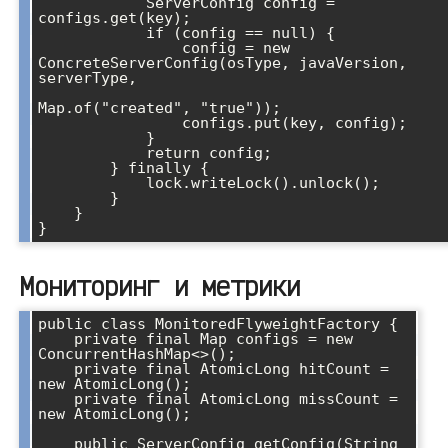
            ServerConfig config = 
configs.get(key);

            if (config == null) {

                config = new 
ConcreteServerConfig(osType, javaVersion, 
serverType, 

Map.of("created", "true"));

                configs.put(key, config);

            }

            return config;

        } finally {

            lock.writeLock().unlock();

        }

    }

Мониторинг и метрики
public class MonitoredFlyweightFactory {

    private final Map
 configs = new 
ConcurrentHashMap<>();

    private final AtomicLong hitCount = 
new AtomicLong();

    private final AtomicLong missCount = 
new AtomicLong();

    public ServerConfig getConfig(String 