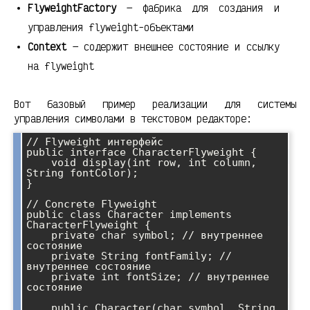
FlyweightFactory
— фабрика для создания и
управления flyweight-объектами
Context
— содержит внешнее состояние и ссылку
на flyweight
Вот базовый пример реализации для системы
управления символами в текстовом редакторе:
// Flyweight интерфейс

public interface CharacterFlyweight {

    void display(int row, int column, 
String fontColor);

}

// Concrete Flyweight

public class Character implements 
CharacterFlyweight {

    private char symbol; // внутреннее 
состояние

    private String fontFamily; // 
внутреннее состояние

    private int fontSize; // внутреннее 
состояние

    public Character(char symbol, String 