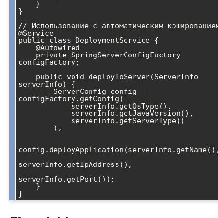
    }

}

// Использование с автоматическим кэшированием
@Service

public class DeploymentService {

    @Autowired

    private SpringServerConfigFactory 
configFactory;

    public void deployToServer(ServerInfo 
serverInfo) {

        ServerConfig config = 
configFactory.getConfig(

            serverInfo.getOsType(), 

            serverInfo.getJavaVersion(), 

            serverInfo.getServerType()

        );

config.deployApplication(serverInfo.getName(),
serverInfo.getIpAddress(), 

serverInfo.getPort());

    }
