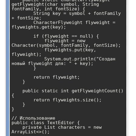
getFlyweight(char symbol, String 
fontFamily, int fontSize) {

        String key = symbol + fontFamily 
+ fontSize;

        CharacterFlyweight flyweight = 
flyweights.get(key);

        if (flyweight == null) {

            flyweight = new 
Character(symbol, fontFamily, fontSize);

            flyweights.put(key, 
flyweight);

            System.out.println("Создан 
новый flyweight для: " + key);

        }

        return flyweight;

    }

    public static int getFlyweightCount() 
{

        return flyweights.size();

    }

}

// Использование

public class TextEditor {

    private List
 characters = new 
ArrayList<>();
