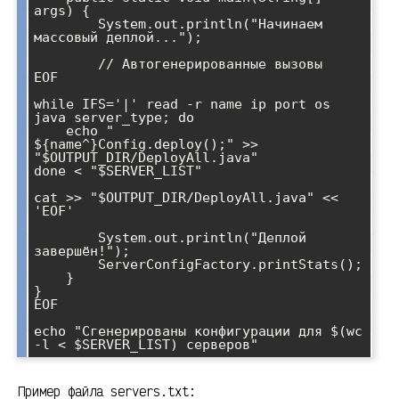
args) {

        System.out.println("Начинаем 
массовый деплой...");

        // Автогенерированные вызовы

EOF

while IFS='|' read -r name ip port os 
java server_type; do

    echo "        
${name^}Config.deploy();" >> 
"$OUTPUT_DIR/DeployAll.java"

done < "$SERVER_LIST"

cat >> "$OUTPUT_DIR/DeployAll.java" << 
'EOF'

        System.out.println("Деплой 
завершён!");

        ServerConfigFactory.printStats();

    }

}

EOF

echo "Сгенерированы конфигурации для $(wc 
Пример файла servers.txt: