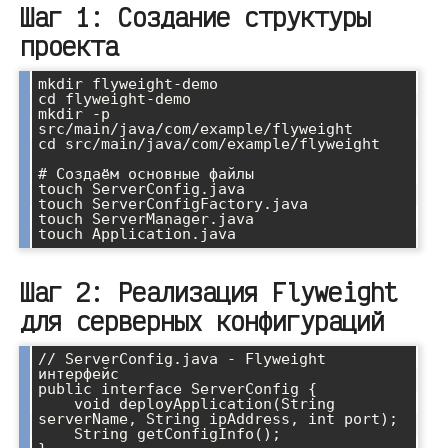
Шаг 1: Создание структуры
проекта
mkdir flyweight-demo

cd flyweight-demo

mkdir -p 
src/main/java/com/example/flyweight

cd src/main/java/com/example/flyweight

# Создаём основные файлы

touch ServerConfig.java

touch ServerConfigFactory.java

touch ServerManager.java

Шаг 2: Реализация Flyweight
для серверных конфигураций
// ServerConfig.java - Flyweight 
интерфейс

public interface ServerConfig {

    void deployApplication(String 
serverName, String ipAddress, int port);

    String getConfigInfo();
