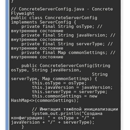
}

// ConcreteServerConfig.java - Concrete 
Flyweight

public class ConcreteServerConfig 
implements ServerConfig {

    private final String osType; // 
внутреннее состояние

    private final String javaVersion; // 
внутреннее состояние

    private final String serverType; // 
внутреннее состояние

    private final Map
 commonSettings; // 
внутреннее состояние

    public ConcreteServerConfig(String 
osType, String javaVersion, 

                               String 
serverType, Map
 commonSettings) {

        this.osType = osType;

        this.javaVersion = javaVersion;

        this.serverType = serverType;

        this.commonSettings = new 
HashMap<>(commonSettings);

        // Имитация тяжёлой инициализации

        System.out.println("Создана 
конфигурация: " + osType + "/" + 
javaVersion + "/" + serverType);

    }
