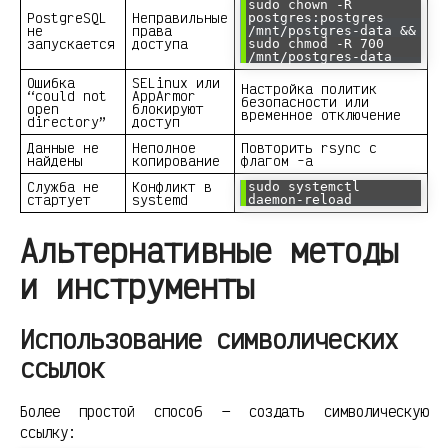
sudo chown -R
PostgreSQL
Неправильные
postgres:postgres
не
права
/mnt/postgres-data &&
запускается
доступа
sudo chmod -R 700
/mnt/postgres-data
Ошибка
SELinux или
Настройка политик
“could not
AppArmor
безопасности или
open
блокируют
временное отключение
directory”
доступ
Данные не
Неполное
Повторить rsync с
найдены
копирование
флагом -a
Служба не
Конфликт в
sudo systemctl
стартует
systemd
daemon-reload
Альтернативные методы
и инструменты
Использование символических
ссылок
Более простой способ — создать символическую
ссылку: