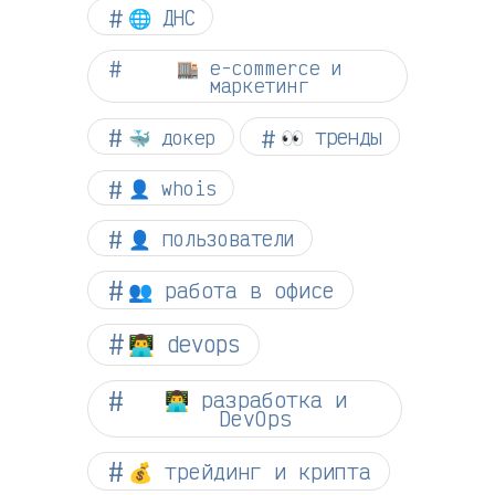
🌐 ДНС
🏬 e-commerce и
маркетинг
👀 тренды
🐳 докер
👤 whois
👤 пользователи
👥 работа в офисе
👨‍💻 devops
👨‍💻 разработка и
DevOps
💰 трейдинг и крипта