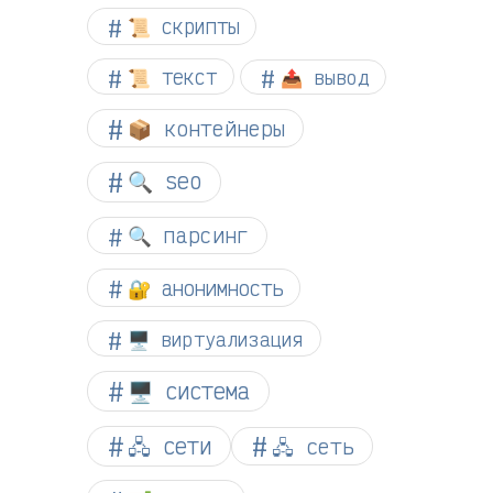
📜 скрипты
📜 текст
📤 вывод
📦 контейнеры
🔍 seo
🔍 парсинг
🔐 анонимность
🖥️ виртуализация
🖥️ система
🖧 сети
🖧 сеть