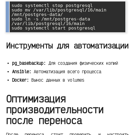
sudo systemctl stop postgresql

sudo mv /var/lib/postgresql/16/main 
/mnt/postgres-data/

sudo ln -s /mnt/postgres-data 
/var/lib/postgresql/16/main

Инструменты для автоматизации
pg_basebackup:
Для создания физических копий
Ansible:
Автоматизация всего процесса
Docker:
Вынос данных в volumes
Оптимизация
производительности
после переноса
После переноса стоит проверить и настроить