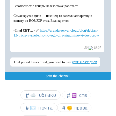
☁︎ облако
⚛ cms
✉️ почта
✊ права