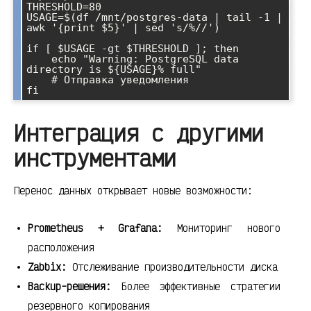
THRESHOLD=80

USAGE=$(df /mnt/postgres-data | tail -1 | 
awk '{print $5}' | sed 's/%//')

if [ $USAGE -gt $THRESHOLD ]; then

    echo "Warning: PostgreSQL data 
directory is ${USAGE}% full"

    # Отправка уведомления

Интеграция с другими
инструментами
Перенос данных открывает новые возможности:
Prometheus + Grafana:
Мониторинг нового
расположения
Zabbix:
Отслеживание производительности диска
Backup-решения:
Более эффективные стратегии
резервного копирования