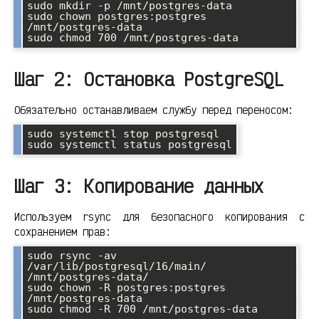
sudo mkdir -p /mnt/postgres-data

sudo chown postgres:postgres 
/mnt/postgres-data

Шаг 2: Остановка PostgreSQL
Обязательно останавливаем службу перед переносом:
sudo systemctl stop postgresql

Шаг 3: Копирование данных
Используем rsync для безопасного копирования с
сохранением прав:
sudo rsync -av 
/var/lib/postgresql/16/main/ 
/mnt/postgres-data/

sudo chown -R postgres:postgres 
/mnt/postgres-data
