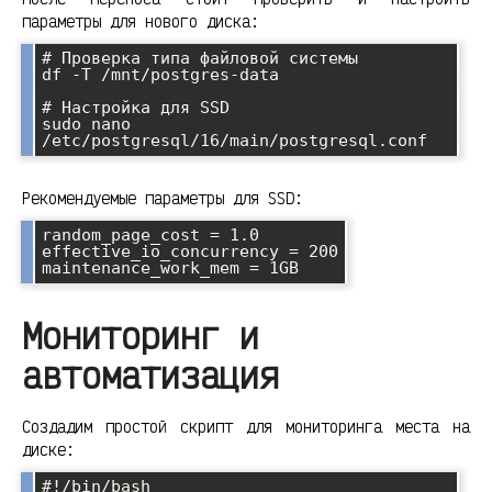
параметры для нового диска:
# Проверка типа файловой системы

df -T /mnt/postgres-data

# Настройка для SSD

sudo nano 
Рекомендуемые параметры для SSD:
random_page_cost = 1.0

effective_io_concurrency = 200

Мониторинг и
автоматизация
Создадим простой скрипт для мониторинга места на
диске:
#!/bin/bash
