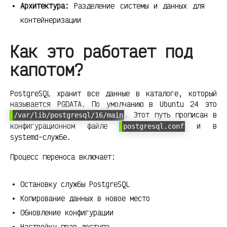
Архитектура:
Разделение системы и данных для
контейнеризации
Как это работает под
капотом?
PostgreSQL хранит все данные в каталоге, который
называется PGDATA. По умолчанию в Ubuntu 24 это
. Этот путь прописан в
/var/lib/postgresql/16/main
конфигурационном файле
и в
postgresql.conf
systemd-службе.
Процесс переноса включает:
Остановку службы PostgreSQL
Копирование данных в новое место
Обновление конфигурации
Настройку прав доступа