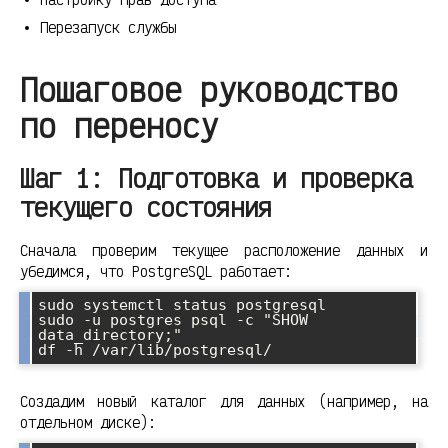
Перезапуск службы
Пошаговое руководство
по переносу
Шаг 1: Подготовка и проверка
текущего состояния
Сначала проверим текущее расположение данных и
убедимся, что PostgreSQL работает:
sudo systemctl status postgresql

sudo -u postgres psql -c "SHOW 
data_directory;"

Создадим новый каталог для данных (например, на
отдельном диске):