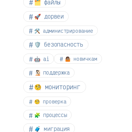
🗂️ файлы
🚀 дорвеи
🛠️ администрирование
🛡️ безопасность
🤖 ai
🤷🏽 новичкам
🧏🏻 поддержка
🧐 мониторинг
🧐 проверка
🧩 процессы
🧳 миграция