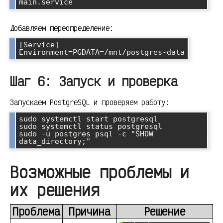
Добавляем переопределение:
[Service]

Шаг 6: Запуск и проверка
Запускаем PostgreSQL и проверяем работу:
sudo systemctl start postgresql

sudo systemctl status postgresql

sudo -u postgres psql -c "SHOW 
Возможные проблемы и
их решения
Проблема
Причина
Решение