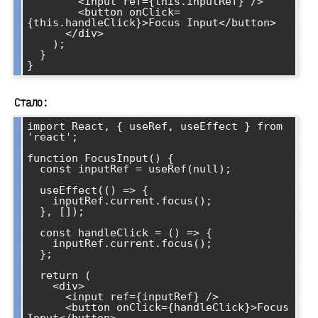
        <input ref={this.inputRef} />

        <button onClick=
{this.handleClick}>Focus Input</button>

      </div>

    );

  }

}
Стало:
import React, { useRef, useEffect } from 
'react';

function FocusInput() {

  const inputRef = useRef(null);

  useEffect(() => {

    inputRef.current.focus();

  }, []);

  const handleClick = () => {

    inputRef.current.focus();

  };

  return (

    <div>

      <input ref={inputRef} />

      <button onClick={handleClick}>Focus 
Input</button>
