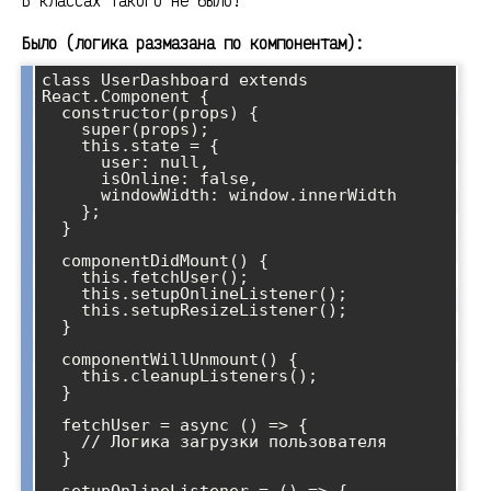
В классах такого не было!
Было (логика размазана по компонентам):
class UserDashboard extends 
React.Component {

  constructor(props) {

    super(props);

    this.state = {

      user: null,

      isOnline: false,

      windowWidth: window.innerWidth

    };

  }

  componentDidMount() {

    this.fetchUser();

    this.setupOnlineListener();

    this.setupResizeListener();

  }

  componentWillUnmount() {

    this.cleanupListeners();

  }

  fetchUser = async () => {

    // Логика загрузки пользователя

  }

  setupOnlineListener = () => {
