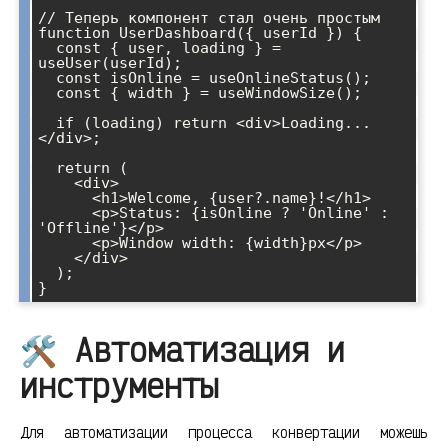
// Теперь компонент стал очень простым

function UserDashboard({ userId }) {

  const { user, loading } = 
useUser(userId);

  const isOnline = useOnlineStatus();

  const { width } = useWindowSize();

  if (loading) return <div>Loading...
</div>;

  return (

    <div>

      <h1>Welcome, {user?.name}!</h1>

      <p>Status: {isOnline ? 'Online' : 
'Offline'}</p>

      <p>Window width: {width}px</p>

    </div>

  );

}
🛠️ Автоматизация и
инструменты
Для автоматизации процесса конвертации можешь