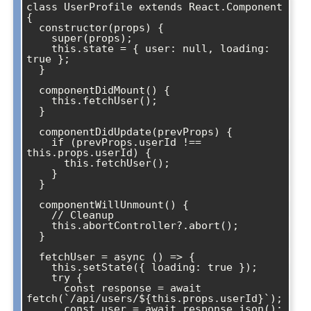
class UserProfile extends React.Component 
{

  constructor(props) {

    super(props);

    this.state = { user: null, loading: 
true };

  }

  componentDidMount() {

    this.fetchUser();

  }

  componentDidUpdate(prevProps) {

    if (prevProps.userId !== 
this.props.userId) {

      this.fetchUser();

    }

  }

  componentWillUnmount() {

    // Cleanup

    this.abortController?.abort();

  }

  fetchUser = async () => {

    this.setState({ loading: true });

    try {

      const response = await 
fetch(`/api/users/${this.props.userId}`);

      const user = await response.json();
