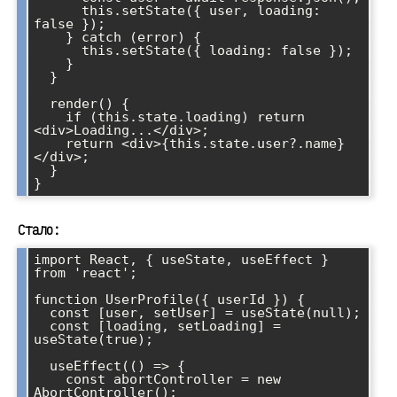
      this.setState({ user, loading: 
false });

    } catch (error) {

      this.setState({ loading: false });

    }

  }

  render() {

    if (this.state.loading) return 
<div>Loading...</div>;

    return <div>{this.state.user?.name}
</div>;

  }

}
Стало:
import React, { useState, useEffect } 
from 'react';

function UserProfile({ userId }) {

  const [user, setUser] = useState(null);

  const [loading, setLoading] = 
useState(true);

  useEffect(() => {

    const abortController = new 
AbortController();
