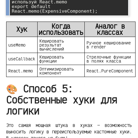
используй React.memo

export default 
React.memo(ExpensiveComponent);
Когда
Аналог в
Хук
использовать
классах
Кешировать
Ручное кеширование
useMemo
результат
в render
вычислений
Кешировать
Стрелочные функции
useCallback
функции
в полях класса
Оптимизировать
React.memo
React.PureComponent
компонент
🎨 Способ 5:
Собственные хуки для
логики
Это самая мощная штука в хуках — возможность
выносить логику в переиспользуемые кастомные хуки.