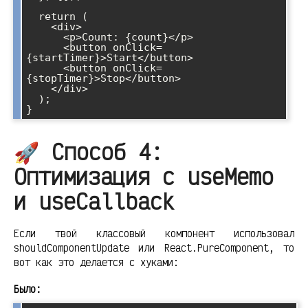
  return (

    <div>

      <p>Count: {count}</p>

      <button onClick=
{startTimer}>Start</button>

      <button onClick=
{stopTimer}>Stop</button>

    </div>

  );

}
🚀 Способ 4:
Оптимизация с useMemo
и useCallback
Если твой классовый компонент использовал
shouldComponentUpdate или React.PureComponent, то
вот как это делается с хуками:
Было: