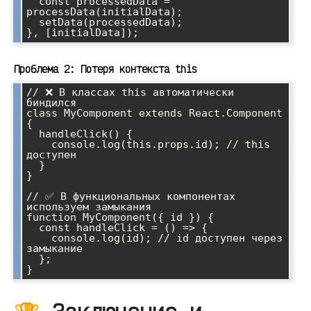
  const processedData = 
processData(initialData);

  setData(processedData);

}, [initialData]);
Проблема 2: Потеря контекста this
// ❌ В классах this автоматически 
биндился

class MyComponent extends React.Component 
{

  handleClick() {

    console.log(this.props.id); // this 
доступен

  }

}

// ✅ В функциональных компонентах 
используем замыкания

function MyComponent({ id }) {

  const handleClick = () => {

    console.log(id); // id доступен через 
замыкание

  };

}