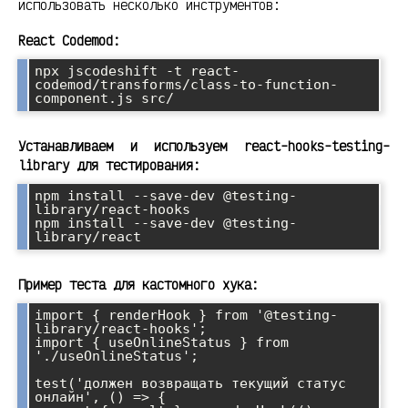
использовать несколько инструментов:
React Codemod:
npx jscodeshift -t react-
codemod/transforms/class-to-function-
component.js src/
Устанавливаем и используем react-hooks-testing-
library для тестирования:
npm install --save-dev @testing-
library/react-hooks

npm install --save-dev @testing-
library/react
Пример теста для кастомного хука:
import { renderHook } from '@testing-
library/react-hooks';

import { useOnlineStatus } from 
'./useOnlineStatus';

test('должен возвращать текущий статус 
онлайн', () => {
