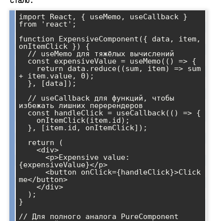
Стало:
import React, { useMemo, useCallback } 
from 'react';

function ExpensiveComponent({ data, item, 
onItemClick }) {

  // useMemo для тяжёлых вычислений

  const expensiveValue = useMemo(() => {

    return data.reduce((sum, item) => sum 
+ item.value, 0);

  }, [data]);

  // useCallback для функций, чтобы 
избежать лишних перерендеров

  const handleClick = useCallback(() => {

    onItemClick(item.id);

  }, [item.id, onItemClick]);

  return (

    <div>

      <p>Expensive value: 
{expensiveValue}</p>

      <button onClick={handleClick}>Click 
me</button>

    </div>

  );

}

// Для полного аналога PureComponent 