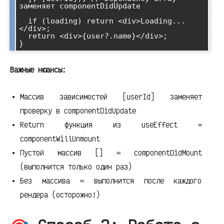
заменяет componentDidUpdate

  if (loading) return <div>Loading...
</div>;

  return <div>{user?.name}</div>;

}
Важные нюансы:
Массив зависимостей [userId] заменяет
проверку в componentDidUpdate
Return функция из useEffect =
componentWillUnmount
Пустой массив [] = componentDidMount
(выполнится только один раз)
Без массива = выполнится после каждого
рендера (осторожно!)