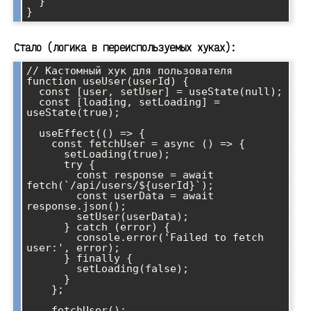
  }

}
Стало (логика в переиспользуемых хуках):
// Кастомный хук для пользователя

function useUser(userId) {

  const [user, setUser] = useState(null);

  const [loading, setLoading] = 
useState(true);

  useEffect(() => {

    const fetchUser = async () => {

      setLoading(true);

      try {

        const response = await 
fetch(`/api/users/${userId}`);

        const userData = await 
response.json();

        setUser(userData);

      } catch (error) {

        console.error('Failed to fetch 
user:', error);

      } finally {

        setLoading(false);

      }

    };

    fetchUser();
