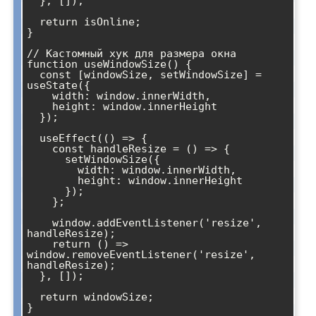
  }, []);

  return isOnline;

}

// Кастомный хук для размера окна

function useWindowSize() {

  const [windowSize, setWindowSize] = 
useState({

    width: window.innerWidth,

    height: window.innerHeight

  });

  useEffect(() => {

    const handleResize = () => {

      setWindowSize({

        width: window.innerWidth,

        height: window.innerHeight

      });

    };

    window.addEventListener('resize', 
handleResize);

    return () => 
window.removeEventListener('resize', 
handleResize);

  }, []);

  return windowSize;

}
