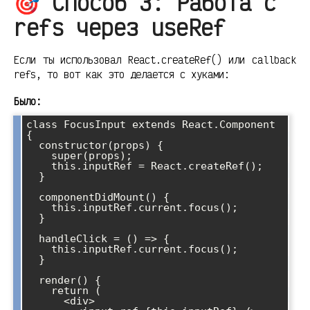
🎯 Способ 3: Работа с
refs через useRef
Если ты использовал React.createRef() или callback
refs, то вот как это делается с хуками:
Было:
class FocusInput extends React.Component 
{

  constructor(props) {

    super(props);

    this.inputRef = React.createRef();

  }

  componentDidMount() {

    this.inputRef.current.focus();

  }

  handleClick = () => {

    this.inputRef.current.focus();

  }

  render() {

    return (

      <div>
