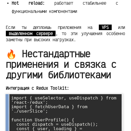
Hot reload:
работает стабильнее с
функциональными компонентами
Если ты деплоишь приложения на
VPS
или
выделенном сервере
, то эти улучшения особенно
заметны при высоких нагрузках.
🔥 Нестандартные
применения и связка с
другими библиотеками
Интеграция с Redux Toolkit:
import { useSelector, useDispatch } from 
'react-redux';

import { fetchUserData } from 
'./userSlice';

function UserProfile() {

  const dispatch = useDispatch();

  const { user, loading } = 