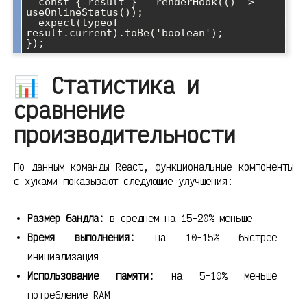
  const { result } = renderHook(() => 
useOnlineStatus());

  expect(typeof 
result.current).toBe('boolean');

});
📊 Статистика и
сравнение
производительности
По данным команды React, функциональные компоненты
с хуками показывают следующие улучшения:
Размер бандла:
в среднем на 15-20% меньше
Время выполнения:
на 10-15% быстрее
инициализация
Использование памяти:
на 5-10% меньше
потребление RAM