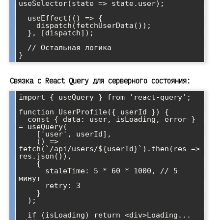
useSelector(state => state.user);

  useEffect(() => {

    dispatch(fetchUserData());

  }, [dispatch]);

  // Остальная логика

}
Связка с React Query для серверного состояния:
import { useQuery } from 'react-query';

function UserProfile({ userId }) {

  const { data: user, isLoading, error } 
= useQuery(

    ['user', userId],

    () => 
fetch(`/api/users/${userId}`).then(res => 
res.json()),

    { 

      staleTime: 5 * 60 * 1000, // 5 
минут

      retry: 3 

    }

  );

  if (isLoading) return <div>Loading...