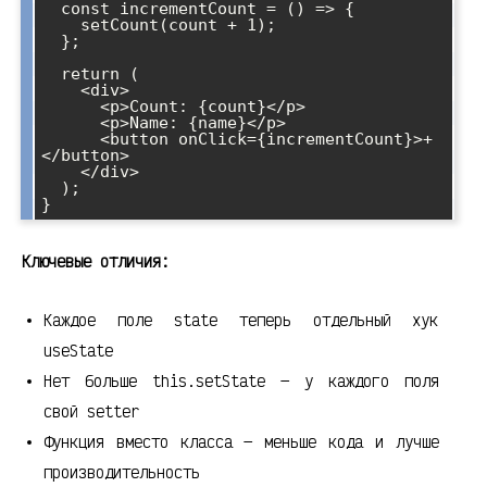
  const incrementCount = () => {

    setCount(count + 1);

  };

  return (

    <div>

      <p>Count: {count}</p>

      <p>Name: {name}</p>

      <button onClick={incrementCount}>+
</button>

    </div>

  );

}
Ключевые отличия:
Каждое поле state теперь отдельный хук
useState
Нет больше this.setState — у каждого поля
свой setter
Функция вместо класса — меньше кода и лучше
производительность