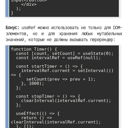
    </div>

  );

}
Бонус:
useRef можно использовать не только для DOM-
элементов, но и для хранения любых мутабельных
значений, которые не должны вызывать перерендер:
function Timer() {

  const [count, setCount] = useState(0);

  const intervalRef = useRef(null);

  const startTimer = () => {

    intervalRef.current = setInterval(() 
=> {

      setCount(prev => prev + 1);

    }, 1000);

  };

  const stopTimer = () => {

    clearInterval(intervalRef.current);

  };

  useEffect(() => {

    return () => 
clearInterval(intervalRef.current);

  }, []);
