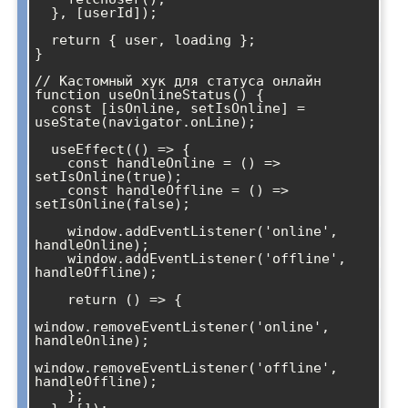
  }, [userId]);

  return { user, loading };

}

// Кастомный хук для статуса онлайн

function useOnlineStatus() {

  const [isOnline, setIsOnline] = 
useState(navigator.onLine);

  useEffect(() => {

    const handleOnline = () => 
setIsOnline(true);

    const handleOffline = () => 
setIsOnline(false);

    window.addEventListener('online', 
handleOnline);

    window.addEventListener('offline', 
handleOffline);

    return () => {

window.removeEventListener('online', 
handleOnline);

window.removeEventListener('offline', 
handleOffline);

    };
