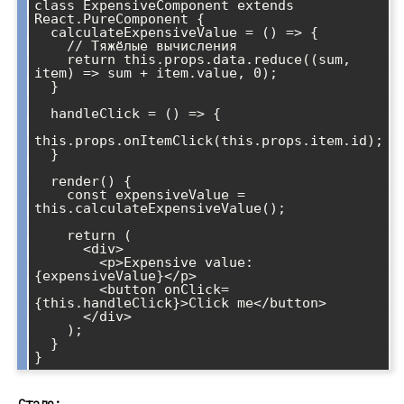
class ExpensiveComponent extends 
React.PureComponent {

  calculateExpensiveValue = () => {

    // Тяжёлые вычисления

    return this.props.data.reduce((sum, 
item) => sum + item.value, 0);

  }

  handleClick = () => {

this.props.onItemClick(this.props.item.id);

  }

  render() {

    const expensiveValue = 
this.calculateExpensiveValue();

    return (

      <div>

        <p>Expensive value: 
{expensiveValue}</p>

        <button onClick=
{this.handleClick}>Click me</button>

      </div>

    );

  }

}