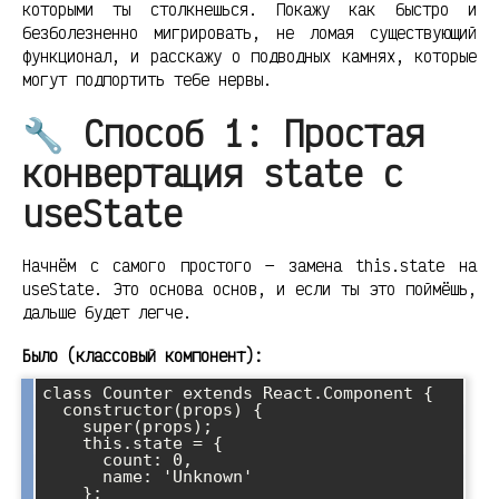
которыми ты столкнешься. Покажу как быстро и
безболезненно мигрировать, не ломая существующий
функционал, и расскажу о подводных камнях, которые
могут подпортить тебе нервы.
🔧 Способ 1: Простая
конвертация state с
useState
Начнём с самого простого — замена this.state на
useState. Это основа основ, и если ты это поймёшь,
дальше будет легче.
Было (классовый компонент):
class Counter extends React.Component {

  constructor(props) {

    super(props);

    this.state = {

      count: 0,

      name: 'Unknown'

    };
