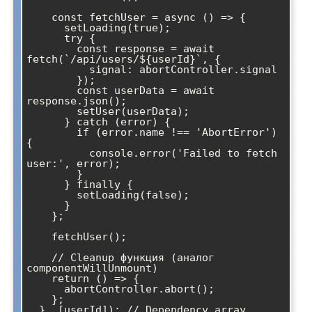
    const fetchUser = async () => {

      setLoading(true);

      try {

        const response = await 
fetch(`/api/users/${userId}`, {

          signal: abortController.signal

        });

        const userData = await 
response.json();

        setUser(userData);

      } catch (error) {

        if (error.name !== 'AbortError') 
{

          console.error('Failed to fetch 
user:', error);

        }

      } finally {

        setLoading(false);

      }

    };

    fetchUser();

    // Cleanup функция (аналог 
componentWillUnmount)

    return () => {

      abortController.abort();

    };

  }, [userId]); // Dependency array 