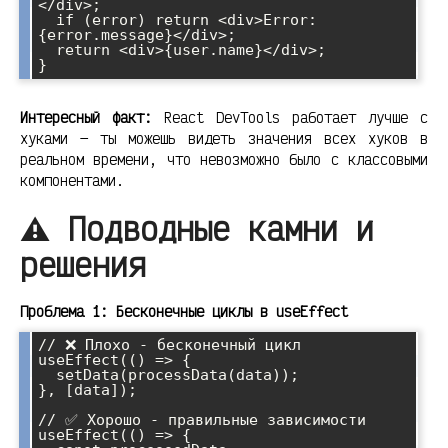
</div>;

  if (error) return <div>Error: 
{error.message}</div>;

  return <div>{user.name}</div>;

}
Интересный факт:
React DevTools работает лучше с
хуками — ты можешь видеть значения всех хуков в
реальном времени, что невозможно было с классовыми
компонентами.
⚠️ Подводные камни и
решения
Проблема 1: Бесконечные циклы в useEffect
// ❌ Плохо - бесконечный цикл

useEffect(() => {

  setData(processData(data));

}, [data]);

// ✅ Хорошо - правильные зависимости

useEffect(() => {
