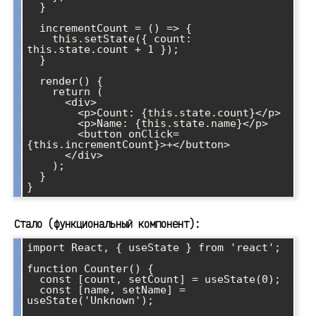
  }

  incrementCount = () => {

    this.setState({ count: 
this.state.count + 1 });

  }

  render() {

    return (

      <div>

        <p>Count: {this.state.count}</p>

        <p>Name: {this.state.name}</p>

        <button onClick=
{this.incrementCount}>+</button>

      </div>

    );

  }

}
Стало (функциональный компонент):
import React, { useState } from 'react';

function Counter() {

  const [count, setCount] = useState(0);

  const [name, setName] = 
useState('Unknown');
