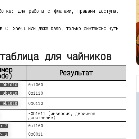
ботке: для работы с флагами, правами доступа,
 в C, Shell или даже bash, только синтаксис чуть
таблица для чайников
имер
Результат
ode)
0b1000
 0b1010
0b1110
 0b1010
0b0110
 0b1010
-0b1011 (инверсия, двоичное
дополнение)
0b1100
< 2
0b0011
> 2