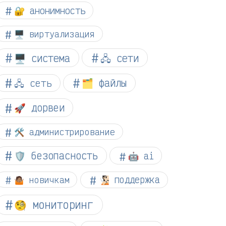
🔐 анонимность
🖥️ виртуализация
🖥️ система
🖧 сети
🗂️ файлы
🖧 сеть
🚀 дорвеи
🛠️ администрирование
🛡️ безопасность
🤖 ai
🤷🏽 новичкам
🧏🏻 поддержка
🧐 мониторинг