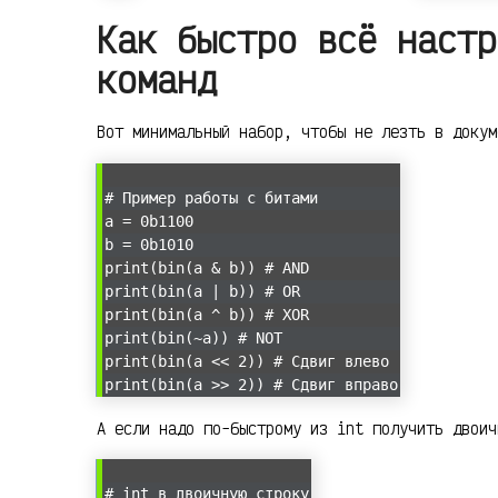
Как быстро всё настр
команд
Вот минимальный набор, чтобы не лезть в докум
# Пример работы с битами
a = 0b1100
b = 0b1010
print(bin(a & b)) # AND
print(bin(a | b)) # OR
print(bin(a ^ b)) # XOR
print(bin(~a)) # NOT
print(bin(a << 2)) # Сдвиг влево
print(bin(a >> 2)) # Сдвиг вправо
А если надо по-быстрому из int получить двоич
# int в двоичную строку