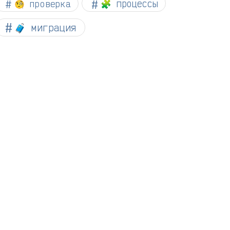
🧐 проверка
🧩 процессы
🧳 миграция