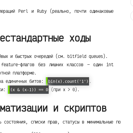
пераций Perl и Ruby (реально, почти одинаковые
естандартные ходы
ёвых и быстрых очередей (см. bitfield queues).
 feature-флагов без лишних классов — один int
ртной платформе.
тва единичных битов:
.
bin(x).count('1')
йки:
(при x > 0).
(x & (x-1)) == 0
матизации и скриптов
ь состояния, списки прав, статусы в минимальные по