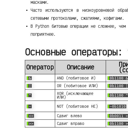
масками.
Часто используются в низкоуровневой обра
сетевыми протоколами, сжатиями, кофигами.
В Python битовые операции не сложнее, чем
поприятнее.
Основные операторы: 
Пр
Оператор
Описание
(c
AND (побитовое И)
&
0b1100 &
OR (побитовое ИЛИ)
|
0b1100 |
XOR (исключающее
^
0b1100 ^
ИЛИ)
NOT (побитовое НЕ)
~
~0b1010
Сдвиг влево
<<
0b0011 <
Сдвиг вправо
>>
0b1100 >