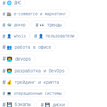
🌐 ДНС
🏬 e-commerce и маркетинг
👀 тренды
🐳 докер
👤 whois
👤 пользователи
👥 работа в офисе
👨‍💻 devops
👨‍💻 разработка и DevOps
💰 трейдинг и крипта
💻 операционные системы
💾 бэкапы
💾 диски