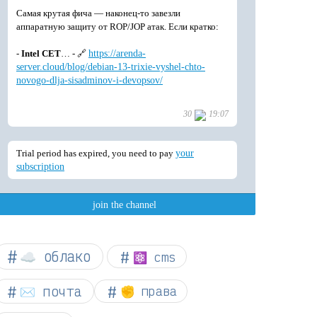
☁︎ облако
⚛ cms
✉️ почта
✊ права