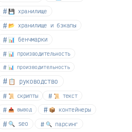
💾 хранилище
📂 хранилище и бэкапы
📊 бенчмарки
📊 производительность
📊 производительность
📋 руководство
📜 скрипты
📜 текст
📦 контейнеры
📤 вывод
🔍 seo
🔍 парсинг