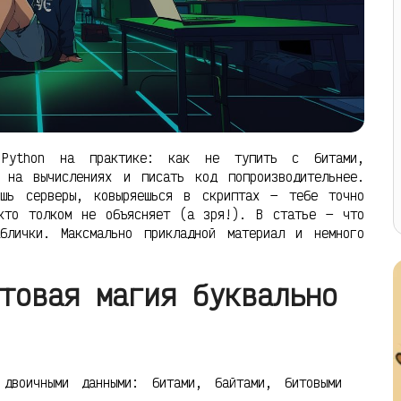
 Python на практике: как не тупить с битами,
ь на вычислениях и писать код попроизводительнее.
ешь серверы, ковыряешься в скриптах — тебе точно
икто толком не объясняет (а зря!). В статье — что
блички. Максмально прикладной материал и немного
товая магия буквально
 двоичными данными: битами, байтами, битовыми