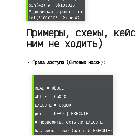
bin(42) # '0b101010'
# двоичная строка в int
int('101010', 2) # 42
Примеры, схемы, кейс
ним не ходить)
Права доступа (битовые маски):
READ = 0b001
WRITE = 0b010
EXECUTE = 0b100
perms = READ | EXECUTE
# Проверить, есть ли EXECUTE
has_exec = bool(perms & EXECUTE)