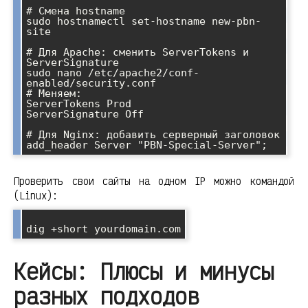
# Смена hostname

sudo hostnamectl set-hostname new-pbn-
site

# Для Apache: сменить ServerTokens и 
ServerSignature

sudo nano /etc/apache2/conf-
enabled/security.conf

# Меняем:

ServerTokens Prod

ServerSignature Off

# Для Nginx: добавить серверный заголовок

Проверить свои сайты на одном IP можно командой
(Linux):
Кейсы: Плюсы и минусы
разных подходов