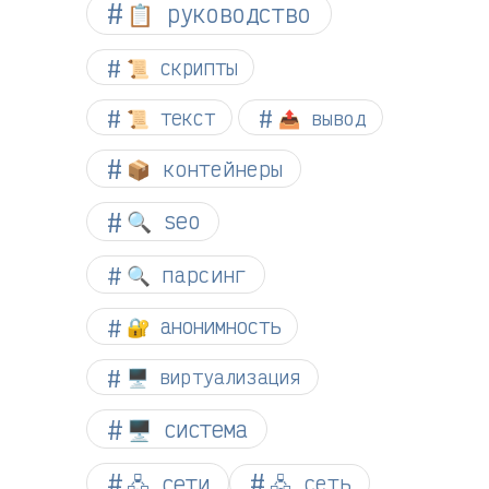
📋 руководство
📜 скрипты
📜 текст
📤 вывод
📦 контейнеры
🔍 seo
🔍 парсинг
🔐 анонимность
🖥️ виртуализация
🖥️ система
🖧 сети
🖧 сеть