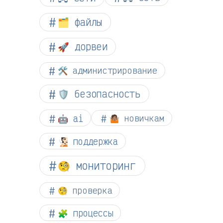
🗂️ файлы
🚀 дорвеи
🛠️ администрирование
🛡️ безопасность
🤖 ai
🤷🏽 новичкам
🧏🏻 поддержка
🧐 мониторинг
🧐 проверка
🧩 процессы