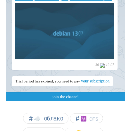
☁︎ облако
⚛ cms