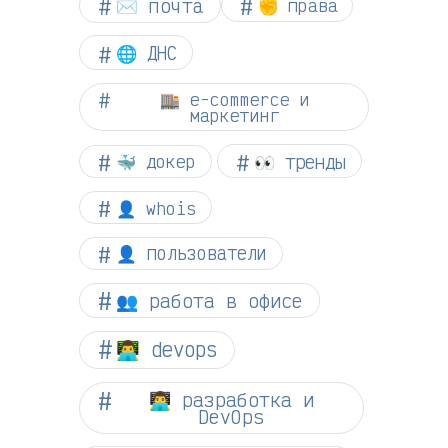
✉️ почта
✊ права
🌐 ДНС
🏬 e-commerce и
маркетинг
👀 тренды
🐳 докер
👤 whois
👤 пользователи
👥 работа в офисе
👨‍💻 devops
👨‍💻 разработка и
DevOps