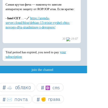
☁︎ облако
⚛ cms
✉️ почта
✊ права