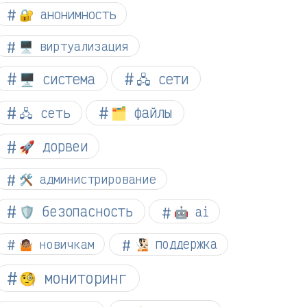
🔐 анонимность
🖥️ виртуализация
🖥️ система
🖧 сети
🗂️ файлы
🖧 сеть
🚀 дорвеи
🛠️ администрирование
🛡️ безопасность
🤖 ai
🤷🏽 новичкам
🧏🏻 поддержка
🧐 мониторинг