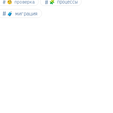
🧐 проверка
🧩 процессы
🧳 миграция