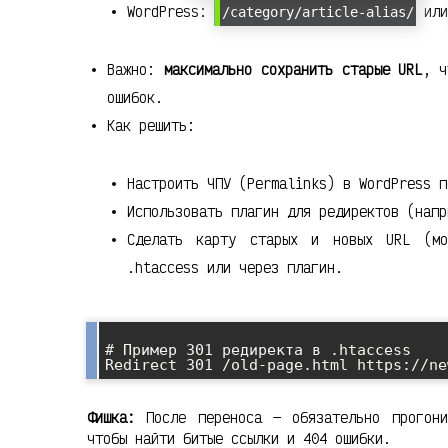
WordPress:
ил
/category/article-alias/
Важно:
максимально сохранить старые URL
, ч
ошибок.
Как решить:
Настроить ЧПУ (Permalinks) в WordPress п
Использовать плагин для редиректов (нап
Сделать карту старых и новых URL (м
.htaccess или через плагин.
# Пример 301 редиректа в .htaccess

Фишка:
После переноса — обязательно прогони
чтобы найти битые ссылки и 404 ошибки.