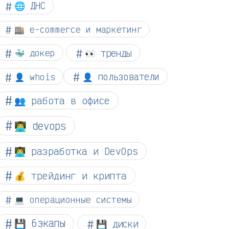
🌐 ДНС
🏬 e-commerce и маркетинг
👀 тренды
🐳 докер
👤 whois
👤 пользователи
👥 работа в офисе
👨‍💻 devops
👨‍💻 разработка и DevOps
💰 трейдинг и крипта
💻 операционные системы
💾 бэкапы
💾 диски