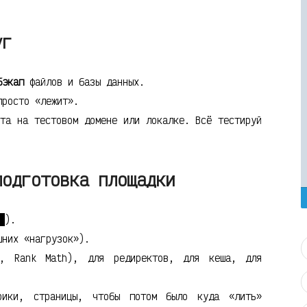
уг
бэкап
файлов и базы данных.
просто «лежит».
йта на тестовом домене или локалке. Всё тестируй
подготовка площадки
).
шних «нагрузок»).
t, Rank Math), для редиректов, для кеша, для
рики, страницы, чтобы потом было куда «лить»