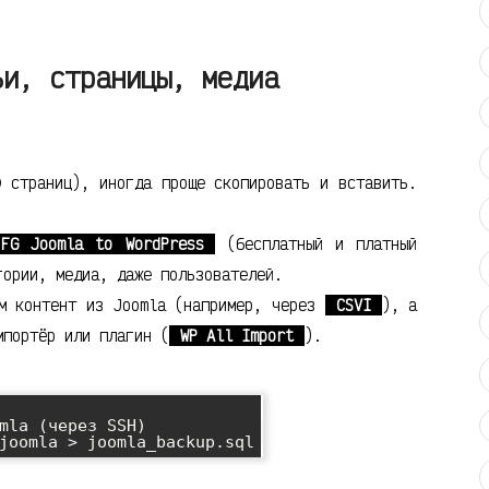
ьи, страницы, медиа
 страниц), иногда проще скопировать и вставить.
FG Joomla to WordPress
(бесплатный и платный
гории, медиа, даже пользователей.
м контент из Joomla (например, через
CSVI
), а
мпортёр или плагин (
WP All Import
).
mla (через SSH)
