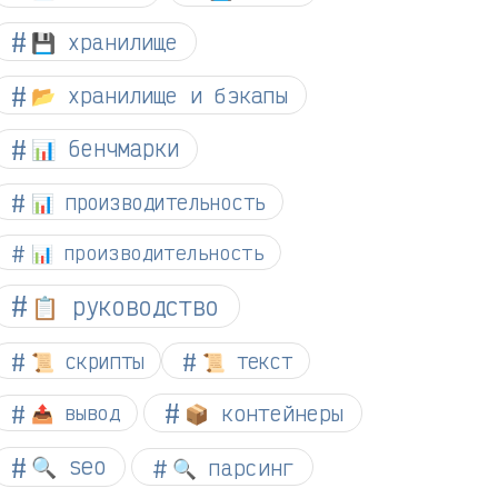
💾 хранилище
📂 хранилище и бэкапы
📊 бенчмарки
📊 производительность
📊 производительность
📋 руководство
📜 скрипты
📜 текст
📦 контейнеры
📤 вывод
🔍 seo
🔍 парсинг