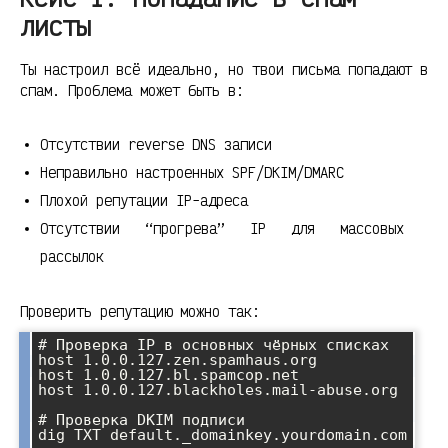
листы
Ты настроил всё идеально, но твои письма попадают в
спам. Проблема может быть в:
Отсутствии reverse DNS записи
Неправильно настроенных SPF/DKIM/DMARC
Плохой репутации IP-адреса
Отсутствии “прогрева” IP для массовых
рассылок
Проверить репутацию можно так:
# Проверка IP в основных чёрных списках

host 1.0.0.127.zen.spamhaus.org

host 1.0.0.127.bl.spamcop.net

host 1.0.0.127.blackholes.mail-abuse.org

# Проверка DKIM подписи

dig TXT default._domainkey.yourdomain.com
