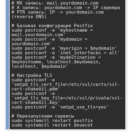
# MX запись: mail.yourdomain.com

# A запись: yourdomain.com -> IP сервера

# PTR запись: IP -> yourdomain.com 
(reverse DNS)

# Базовая конфигурация Postfix

sudo postconf -e 'myhostname = 
mail.yourdomain.com'

sudo postconf -e 'mydomain = 
yourdomain.com'

sudo postconf -e 'myorigin = $mydomain'

sudo postconf -e 'inet_interfaces = all'

sudo postconf -e 'mydestination = 
$myhostname, localhost.$mydomain, 
localhost, $mydomain'

# Настройка TLS

sudo postconf -e 
'smtpd_tls_cert_file=/etc/ssl/certs/ssl-
cert-snakeoil.pem'

sudo postconf -e 
'smtpd_tls_key_file=/etc/ssl/private/ssl-
cert-snakeoil.key'

sudo postconf -e 'smtpd_use_tls=yes'

# Перезапускаем сервисы

sudo systemctl restart postfix
