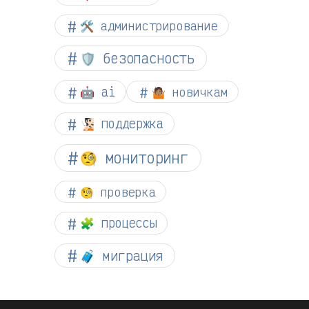
🛠️ администрирование
🛡️ безопасность
🤖 ai
🤷🏽 новичкам
🧏🏻 поддержка
🧐 мониторинг
🧐 проверка
🧩 процессы
🧳 миграция