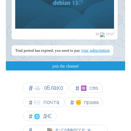
☁︎ облако
⚛ cms
✉️ почта
✊ права
🌐 ДНС
🏬 e-commerce и