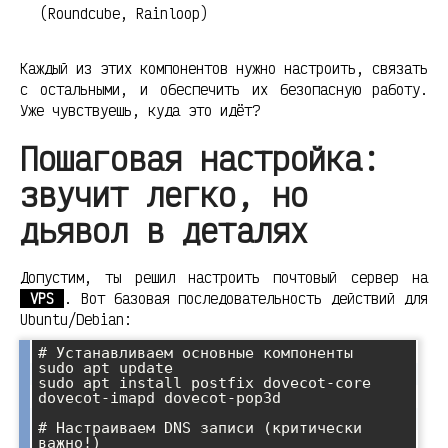
(Roundcube, Rainloop)
Каждый из этих компонентов нужно настроить, связать
с остальными, и обеспечить их безопасную работу.
Уже чувствуешь, куда это идёт?
Пошаговая настройка:
звучит легко, но
дьявол в деталях
Допустим, ты решил настроить почтовый сервер на
VPS
. Вот базовая последовательность действий для
Ubuntu/Debian:
# Устанавливаем основные компоненты

sudo apt update

sudo apt install postfix dovecot-core 
dovecot-imapd dovecot-pop3d

# Настраиваем DNS записи (критически 
важно!)
