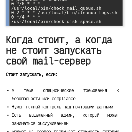
0 */6 * * * 
/usr/local/bin/check_mail_queue.sh

0 2 * * * /usr/local/bin/cleanup_logs.sh  

0 */4 * * * 
Когда стоит, а когда
не стоит запускать
свой mail-сервер
Стоит запускать, если:
У тебя специфические требования к
безопасности или compliance
Нужен полный контроль над почтовыми данными
Есть выделенный админ, который может
заниматься обслуживанием
Бюджет на сервер превышает стоимость готовых