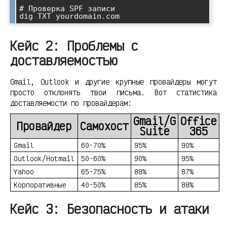
# Проверка SPF записи

Кейс 2: Проблемы с
доставляемостью
Gmail, Outlook и другие крупные провайдеры могут
просто отклонять твои письма. Вот статистика
доставляемости по провайдерам:
Gmail/G
Office
Провайдер
Самохост
Suite
365
Gmail
60-70%
95%
90%
Outlook/Hotmail
50-60%
90%
95%
Yahoo
65-75%
88%
87%
Корпоративные
40-50%
85%
88%
Кейс 3: Безопасность и атаки