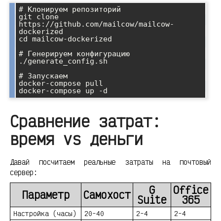
# Клонируем репозиторий

git clone 
https://github.com/mailcow/mailcow-
dockerized

cd mailcow-dockerized

# Генерируем конфигурацию

./generate_config.sh

# Запускаем

docker-compose pull

Сравнение затрат:
время vs деньги
Давай посчитаем реальные затраты на почтовый
сервер:
G
Office
Параметр
Самохост
Suite
365
Настройка (часы)
20-40
2-4
2-4