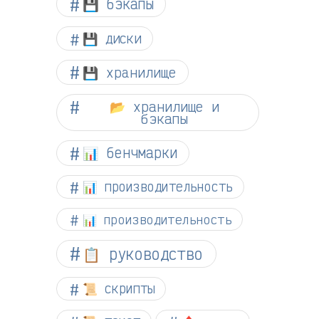
💾 бэкапы
💾 диски
💾 хранилище
📂 хранилище и
бэкапы
📊 бенчмарки
📊 производительность
📊 производительность
📋 руководство
📜 скрипты