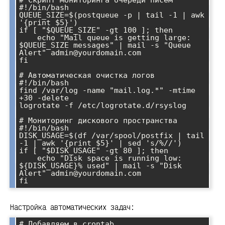
#!/bin/bash

QUEUE_SIZE=$(postqueue -p | tail -1 | awk 
'{print $5}')

if [ "$QUEUE_SIZE" -gt 100 ]; then

    echo "Mail queue is getting large: 
$QUEUE_SIZE messages" | mail -s "Queue 
Alert" admin@yourdomain.com

fi

# Автоматическая очистка логов

#!/bin/bash

find /var/log -name "mail.log.*" -mtime 
+30 -delete

logrotate -f /etc/logrotate.d/rsyslog

# Мониторинг дискового пространства

#!/bin/bash

DISK_USAGE=$(df /var/spool/postfix | tail 
-1 | awk '{print $5}' | sed 's/%//')

if [ "$DISK_USAGE" -gt 80 ]; then

    echo "Disk space is running low: 
${DISK_USAGE}% used" | mail -s "Disk 
Alert" admin@yourdomain.com

Настройка автоматических задач:
# Добавляем в crontab
