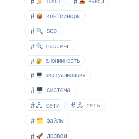
📜 текст
📤 вывод
📦 контейнеры
🔍 seo
🔍 парсинг
🔐 анонимность
🖥️ виртуализация
🖥️ система
🖧 сети
🖧 сеть
🗂️ файлы
🚀 дорвеи