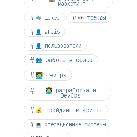
маркетинг
👀 тренды
🐳 докер
👤 whois
👤 пользователи
👥 работа в офисе
👨‍💻 devops
👨‍💻 разработка и
DevOps
💰 трейдинг и крипта
💻 операционные системы