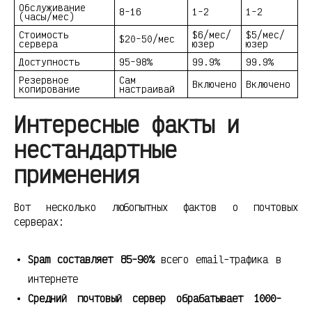
Обслуживание
8-16
1-2
1-2
(часы/мес)
Стоимость
$6/мес/
$5/мес/
$20-50/мес
сервера
юзер
юзер
Доступность
95-98%
99.9%
99.9%
Резервное
Сам
Включено
Включено
копирование
настраивай
Интересные факты и
нестандартные
применения
Вот несколько любопытных фактов о почтовых
серверах:
Spam составляет 85-90%
всего email-трафика в
интернете
Средний почтовый сервер обрабатывает 1000-