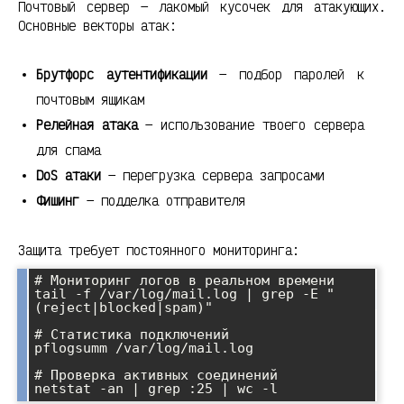
Почтовый сервер — лакомый кусочек для атакующих.
Основные векторы атак:
Брутфорс аутентификации
— подбор паролей к
почтовым ящикам
Релейная атака
— использование твоего сервера
для спама
DoS атаки
— перегрузка сервера запросами
Фишинг
— подделка отправителя
Защита требует постоянного мониторинга:
# Мониторинг логов в реальном времени

tail -f /var/log/mail.log | grep -E "
(reject|blocked|spam)"

# Статистика подключений

pflogsumm /var/log/mail.log

# Проверка активных соединений
