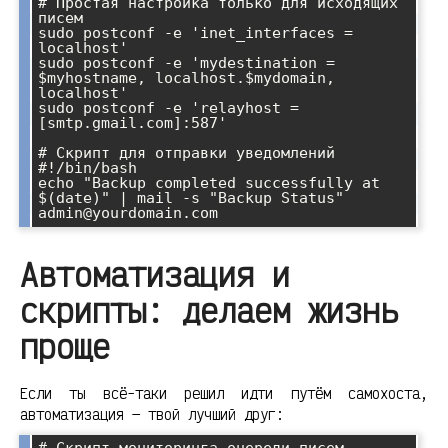
# Простая настройка только для исходящих 
писем

sudo postconf -e 'inet_interfaces = 
localhost'

sudo postconf -e 'mydestination = 
$myhostname, localhost.$mydomain, 
localhost'

sudo postconf -e 'relayhost = 
[smtp.gmail.com]:587'

# Скрипт для отправки уведомлений

#!/bin/bash

echo "Backup completed successfully at 
$(date)" | mail -s "Backup Status" 
Автоматизация и
скрипты: делаем жизнь
проще
Если ты всё-таки решил идти путём самохоста,
автоматизация — твой лучший друг:
# Скрипт мониторинга очереди писем
