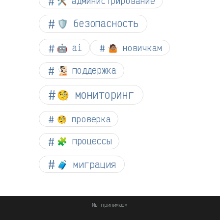
🛠️ администрирование
🛡️ безопасность
🤖 ai
🤷🏽 новичкам
🧏🏻 поддержка
🧐 мониторинг
🧐 проверка
🧩 процессы
🧳 миграция
Мы принимаем