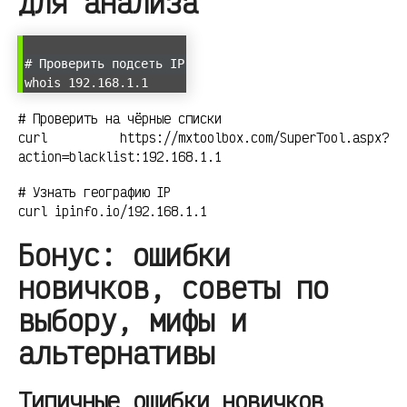
для анализа
# Проверить подсеть IP
whois 192.168.1.1
# Проверить на чёрные списки
curl https://mxtoolbox.com/SuperTool.aspx?
action=blacklist:192.168.1.1
# Узнать географию IP
curl ipinfo.io/192.168.1.1
Бонус: ошибки
новичков, советы по
выбору, мифы и
альтернативы
Типичные ошибки новичков