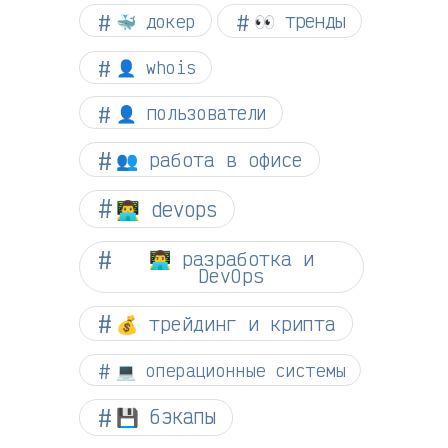
👀 тренды
🐳 докер
👤 whois
👤 пользователи
👥 работа в офисе
👨‍💻 devops
👨‍💻 разработка и
DevOps
💰 трейдинг и крипта
💻 операционные системы
💾 бэкапы