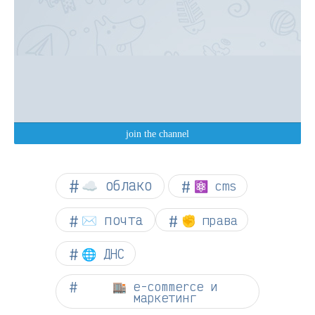
☁︎ облако
⚛ cms
✉️ почта
✊ права
🌐 ДНС
🏬 e-commerce и
маркетинг