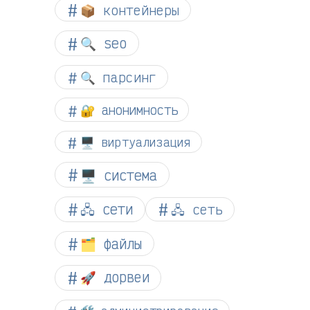
📦 контейнеры
🔍 seo
🔍 парсинг
🔐 анонимность
🖥️ виртуализация
🖥️ система
🖧 сети
🖧 сеть
🗂️ файлы
🚀 дорвеи