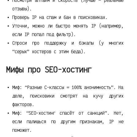
Посмотри аптайм и скорость (лучше — реальные
отзывы).
Проверь IP на спам и бан в поисковиках.
Уточни, можно ли быстро менять IP (например,
если IP попал под фильтр).
Спроси про поддержку и бэкапы (у многих
“серых” хостеров с этим беда).
Мифы про SEO-хостинг
Миф: “Разные C-классы = 100% анонимность”. На
деле, поисковики смотрят на кучу других
факторов.
Миф: “SEO-хостинг спасёт от санкций”. Нет,
если палишься по другим признакам, IP не
поможет.