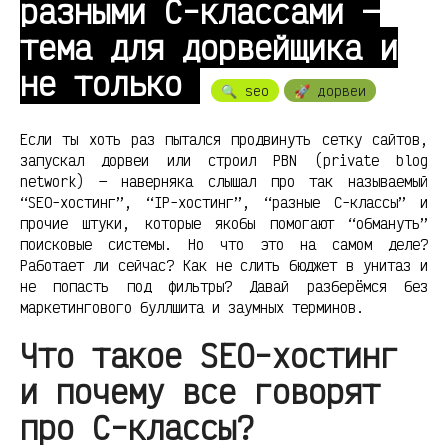
разными C-классами —
тема для дорвейщика и
не только
🔍 seo
🚀 дорвеи
Если ты хоть раз пытался продвинуть сетку сайтов,
запускал дорвеи или строил PBN (private blog
network) — наверняка слышал про так называемый
“SEO-хостинг”, “IP-хостинг”, “разные C-классы” и
прочие штуки, которые якобы помогают “обмануть”
поисковые системы. Но что это на самом деле?
Работает ли сейчас? Как не слить бюджет в унитаз и
не попасть под фильтры? Давай разберёмся без
маркетингового буллшита и заумных терминов.
Что такое SEO-хостинг
и почему все говорят
про C-классы?