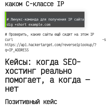
каком C-классе IP
# Линукс-команда для получения IP сайта
dig +short example.com
# Проверить, какие сайты ещё сидят на этом IP
curl -s
https://api.hackertarget.com/reverseiplookup/?
q=IP_ADDRESS
Кейсы: когда SEO-
хостинг реально
помогает, а когда —
нет
Позитивный кейс