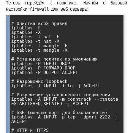
Теперь перейдём к практике. Начнём с базовой
настройки firewall для веб-сервера:
# Очистка всех правил

iptables -F

iptables -X

iptables -t nat -F

iptables -t nat -X

iptables -t mangle -F

iptables -t mangle -X

# Установка политик по умолчанию

iptables -P INPUT DROP

iptables -P FORWARD DROP

iptables -P OUTPUT ACCEPT

# Разрешение loopback

iptables -I INPUT -i lo -j ACCEPT

# Разрешение установленных соединений

iptables -A INPUT -m conntrack --ctstate 
ESTABLISHED,RELATED -j ACCEPT

# SSH (меняем порт для безопасности)

iptables -A INPUT -p tcp --dport 2222 -j 
ACCEPT

# HTTP и HTTPS
