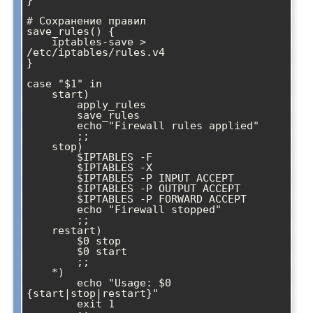
}

# Сохранение правил

save_rules() {

    iptables-save > 
/etc/iptables/rules.v4

}

case "$1" in

    start)

        apply_rules

        save_rules

        echo "Firewall rules applied"

        ;;

    stop)

        $IPTABLES -F

        $IPTABLES -X

        $IPTABLES -P INPUT ACCEPT

        $IPTABLES -P OUTPUT ACCEPT

        $IPTABLES -P FORWARD ACCEPT

        echo "Firewall stopped"

        ;;

    restart)

        $0 stop

        $0 start

        ;;

    *)

        echo "Usage: $0 
{start|stop|restart}"

        exit 1
