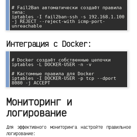
# Fail2Ban автоматически создаёт правила 
типа:

iptables -I fail2ban-ssh -s 192.168.1.100 
-j REJECT --reject-with icmp-port-
Интеграция с Docker:
# Docker создаёт собственные цепочки

iptables -L DOCKER-USER -n -v

# Кастомные правила для Docker

iptables -I DOCKER-USER -p tcp --dport 
Мониторинг и
логирование
Для эффективного мониторинга настройте правильное
логирование: