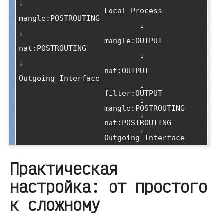
↓

                   Local Process              
mangle:POSTROUTING

                           ↓                         
↓

                   mangle:OUTPUT              
nat:POSTROUTING

                           ↓                         
↓

                   nat:OUTPUT                 
Outgoing Interface

                           ↓

                   filter:OUTPUT

                           ↓

                   mangle:POSTROUTING

                           ↓

                   nat:POSTROUTING

                           ↓

Практическая
настройка: от простого
к сложному