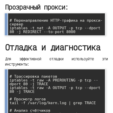
Прозрачный прокси:
# Перенаправление HTTP-трафика на прокси-
сервер

iptables -t nat -A OUTPUT -p tcp --dport 
Отладка и диагностика
Для эффективной отладки используйте эти
инструменты:
# Трассировка пакетов

iptables -t raw -A PREROUTING -p tcp --
dport 80 -j TRACE

iptables -t raw -A OUTPUT -p tcp --dport 
80 -j TRACE

# Просмотр логов

tail -f /var/log/kern.log | grep TRACE

# Анализ счётчиков
