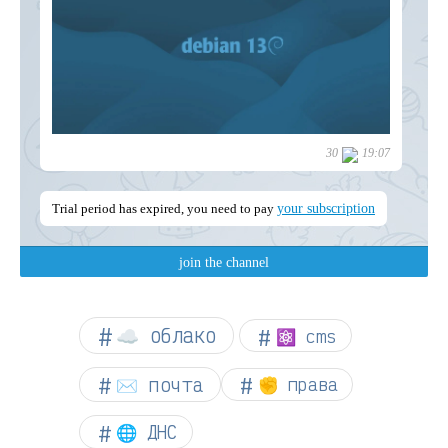
☁︎ облако
⚛ cms
✉️ почта
✊ права
🌐 ДНС