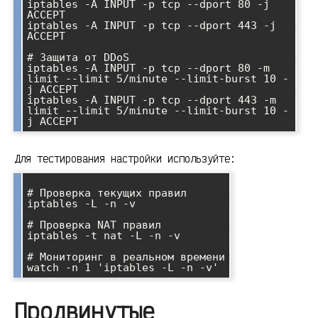
iptables -A INPUT -p tcp --dport 80 -j 
ACCEPT

iptables -A INPUT -p tcp --dport 443 -j 
ACCEPT

# Защита от DDoS

iptables -A INPUT -p tcp --dport 80 -m 
limit --limit 5/minute --limit-burst 10 -
j ACCEPT

iptables -A INPUT -p tcp --dport 443 -m 
limit --limit 5/minute --limit-burst 10 -
Для тестирования настройки используйте:
# Проверка текущих правил

iptables -L -n -v

# Проверка NAT правил

iptables -t nat -L -n -v

# Мониторинг в реальном времени

Продвинутые