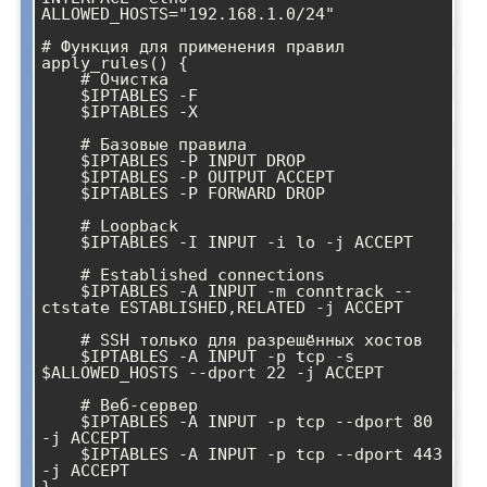
ALLOWED_HOSTS="192.168.1.0/24"

# Функция для применения правил

apply_rules() {

    # Очистка

    $IPTABLES -F

    $IPTABLES -X

    # Базовые правила

    $IPTABLES -P INPUT DROP

    $IPTABLES -P OUTPUT ACCEPT

    $IPTABLES -P FORWARD DROP

    # Loopback

    $IPTABLES -I INPUT -i lo -j ACCEPT

    # Established connections

    $IPTABLES -A INPUT -m conntrack --
ctstate ESTABLISHED,RELATED -j ACCEPT

    # SSH только для разрешённых хостов

    $IPTABLES -A INPUT -p tcp -s 
$ALLOWED_HOSTS --dport 22 -j ACCEPT

    # Веб-сервер

    $IPTABLES -A INPUT -p tcp --dport 80 
-j ACCEPT

    $IPTABLES -A INPUT -p tcp --dport 443 
-j ACCEPT
