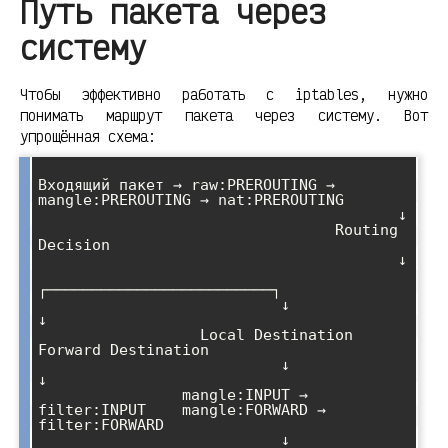
Путь пакета через
систему
Чтобы эффективно работать с iptables, нужно
понимать маршрут пакета через систему. Вот
упрощённая схема:
Входящий пакет → raw:PREROUTING → 
mangle:PREROUTING → nat:PREROUTING

                                        ↓

                                 Routing 
Decision

                                        ↓

┌─────────────────────────┐

                           ↓                         
↓

                  Local Destination           
Forward Destination

                           ↓                         
↓

                mangle:INPUT → 
filter:INPUT    mangle:FORWARD → 
filter:FORWARD

                           ↓                         