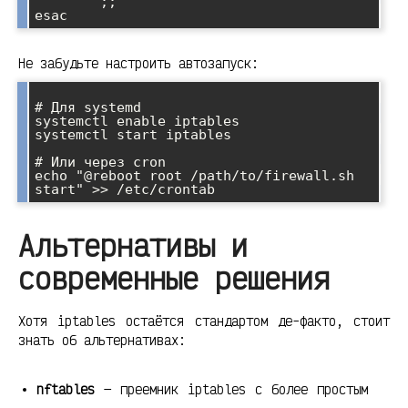
        ;;

Не забудьте настроить автозапуск:
# Для systemd

systemctl enable iptables

systemctl start iptables

# Или через cron

echo "@reboot root /path/to/firewall.sh 
Альтернативы и
современные решения
Хотя iptables остаётся стандартом де-факто, стоит
знать об альтернативах:
nftables
— преемник iptables с более простым