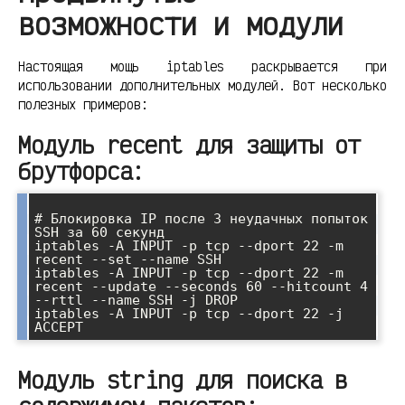
возможности и модули
Настоящая мощь iptables раскрывается при
использовании дополнительных модулей. Вот несколько
полезных примеров:
Модуль recent для защиты от
брутфорса:
# Блокировка IP после 3 неудачных попыток 
SSH за 60 секунд

iptables -A INPUT -p tcp --dport 22 -m 
recent --set --name SSH

iptables -A INPUT -p tcp --dport 22 -m 
recent --update --seconds 60 --hitcount 4 
--rttl --name SSH -j DROP

iptables -A INPUT -p tcp --dport 22 -j 
Модуль string для поиска в