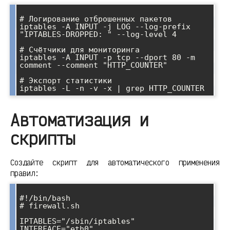
# Логирование отброшенных пакетов

iptables -A INPUT -j LOG --log-prefix 
"IPTABLES-DROPPED: " --log-level 4

# Счётчики для мониторинга

iptables -A INPUT -p tcp --dport 80 -m 
comment --comment "HTTP_COUNTER"

# Экспорт статистики

Автоматизация и
скрипты
Создайте скрипт для автоматического применения
правил:
#!/bin/bash

# firewall.sh

IPTABLES="/sbin/iptables"

INTERFACE="eth0"
