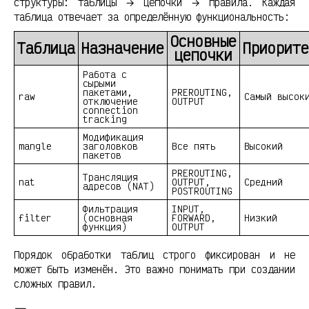
структуры: таблицы → цепочки → правила. Каждая
таблица отвечает за определённую функциональность:
Основные
Таблица
Назначение
Приорите
цепочки
Работа с
сырыми
пакетами,
PREROUTING,
raw
Самый высок
отключение
OUTPUT
connection
tracking
Модификация
mangle
заголовков
Все пять
Высокий
пакетов
PREROUTING,
Трансляция
nat
OUTPUT,
Средний
адресов (NAT)
POSTROUTING
Фильтрация
INPUT,
filter
(основная
FORWARD,
Низкий
функция)
OUTPUT
Порядок обработки таблиц строго фиксирован и не
может быть изменён. Это важно понимать при создании
сложных правил.