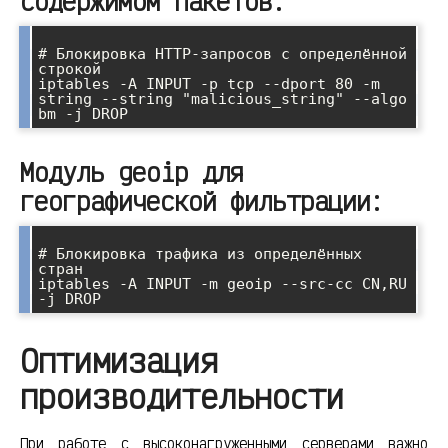
содержимом пакетов:
# Блокировка HTTP-запросов с определённой 
строкой

iptables -A INPUT -p tcp --dport 80 -m 
string --string "malicious_string" --algo 
Модуль geoip для
географической фильтрации:
# Блокировка трафика из определённых 
стран

iptables -A INPUT -m geoip --src-cc CN,RU 
Оптимизация
производительности
При работе с высоконагруженными серверами важно