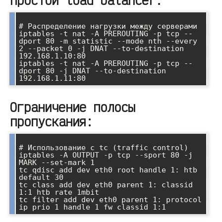
# Распределение нагрузки между серверами

iptables -t nat -A PREROUTING -p tcp --
dport 80 -m statistic --mode nth --every 
2 --packet 0 -j DNAT --to-destination 
192.168.1.10:80

iptables -t nat -A PREROUTING -p tcp --
dport 80 -j DNAT --to-destination 
Ограничение полосы
пропускания:
# Использование с tc (traffic control)

iptables -A OUTPUT -p tcp --sport 80 -j 
MARK --set-mark 1

tc qdisc add dev eth0 root handle 1: htb 
default 30

tc class add dev eth0 parent 1: classid 
1:1 htb rate 1mbit

tc filter add dev eth0 parent 1: protocol 