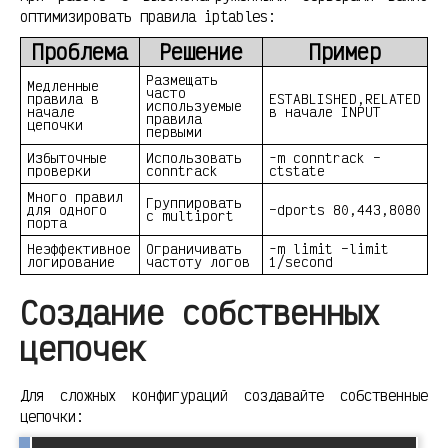
оптимизировать правила iptables:
Проблема
Решение
Пример
Размещать
Медленные
часто
правила в
ESTABLISHED,RELATED
используемые
начале
в начале INPUT
правила
цепочки
первыми
Избыточные
Использовать
-m conntrack –
проверки
conntrack
ctstate
Много правил
Группировать
для одного
–dports 80,443,8080
с multiport
порта
Неэффективное
Ограничивать
-m limit –limit
логирование
частоту логов
1/second
Создание собственных
цепочек
Для сложных конфигураций создавайте собственные
цепочки: