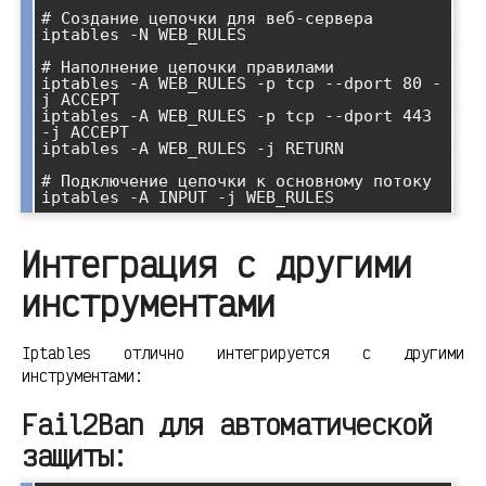
# Создание цепочки для веб-сервера

iptables -N WEB_RULES

# Наполнение цепочки правилами

iptables -A WEB_RULES -p tcp --dport 80 -
j ACCEPT

iptables -A WEB_RULES -p tcp --dport 443 
-j ACCEPT

iptables -A WEB_RULES -j RETURN

# Подключение цепочки к основному потоку

Интеграция с другими
инструментами
Iptables отлично интегрируется с другими
инструментами:
Fail2Ban для автоматической
защиты: