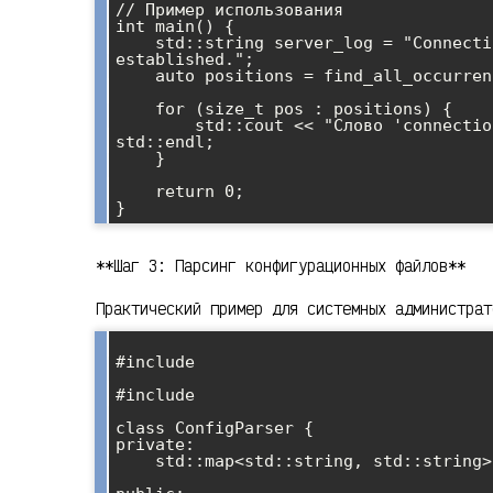
// Пример использования

int main() {

    std::string server_log = "Connection failed. Retrying connection. Connection 
established.";

    auto positions = find_all_occurrences(server_log, "connection");

    for (size_t pos : positions) {

        std::cout << "Слово 'connection' найдено в позиции: " << pos << 
std::endl;

    }

    return 0;

**Шаг 3: Парсинг конфигурационных файлов**
Практический пример для системных администрат
#include 

class ConfigParser {

private:

    std::map<std::string, std::string> config_map;
