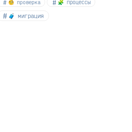
🧐 проверка
🧩 процессы
🧳 миграция