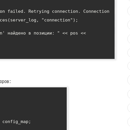
оров: