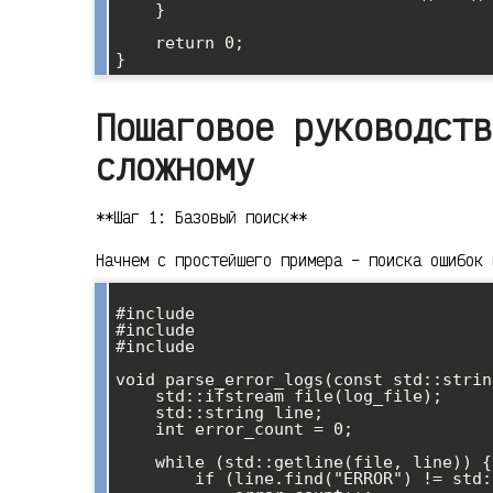
    }

    return 0;

Пошаговое руководств
сложному
**Шаг 1: Базовый поиск**
Начнем с простейшего примера – поиска ошибок 
#include 

#include 

#include 

void parse_error_logs(const std::strin
    std::ifstream file(log_file);

    std::string line;

    int error_count = 0;

    while (std::getline(file, line)) {

        if (line.find("ERROR") != std::string::npos) {
