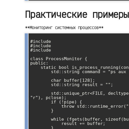
Практические примеры
**Мониторинг системных процессов**
#include 

#include 

#include 

class ProcessMonitor {

public:

    static bool is_process_running(const std::string& process_name) {

        std::string command = "ps aux | grep " + process_name;

        char buffer[128];

        std::string result = "";

        std::unique_ptr<FILE, decltype(&pclose)> pipe(popen(command.c_str(), 
"r"), pclose);

        if (!pipe) {

            throw std::runtime_error("Не удалось выполнить команду");

        }

        while (fgets(buffer, sizeof(buffer), pipe.get()) != nullptr) {

            result += buffer;

        }
