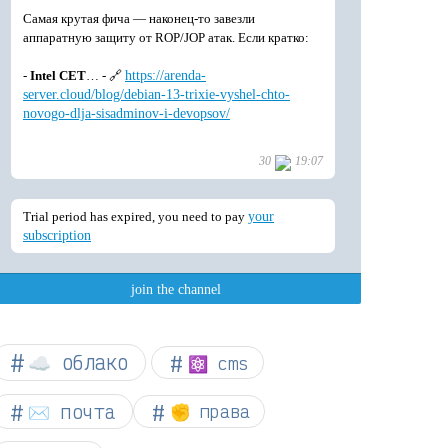
☁︎ облако
⚛ cms
✉️ почта
✊ права