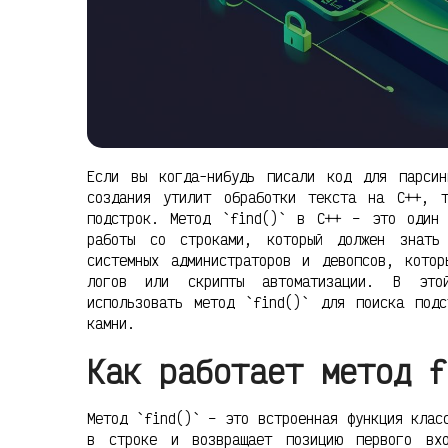
Если вы когда-нибудь писали код для парсин
создания утилит обработки текста на C++, т
подстрок. Метод `find()` в C++ – это один 
работы со строками, который должен знать
системных администраторов и девопсов, котор
логов или скрипты автоматизации. В этой
использовать метод `find()` для поиска подс
камни.
Как работает метод f
Метод `find()` – это встроенная функция клас
в строке и возвращает позицию первого вхо