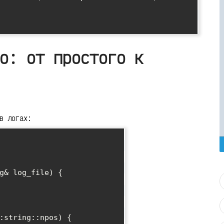
о: от простого к
в логах:
g& log_file) {
