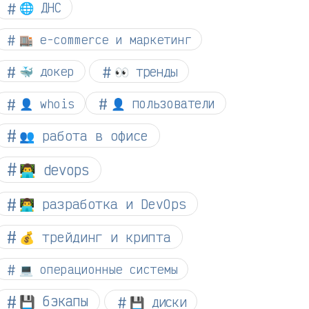
🌐 ДНС
🏬 e-commerce и маркетинг
👀 тренды
🐳 докер
👤 whois
👤 пользователи
👥 работа в офисе
👨‍💻 devops
👨‍💻 разработка и DevOps
💰 трейдинг и крипта
💻 операционные системы
💾 бэкапы
💾 диски