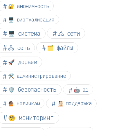
🔐 анонимность
🖥️ виртуализация
🖥️ система
🖧 сети
🗂️ файлы
🖧 сеть
🚀 дорвеи
🛠️ администрирование
🛡️ безопасность
🤖 ai
🤷🏽 новичкам
🧏🏻 поддержка
🧐 мониторинг