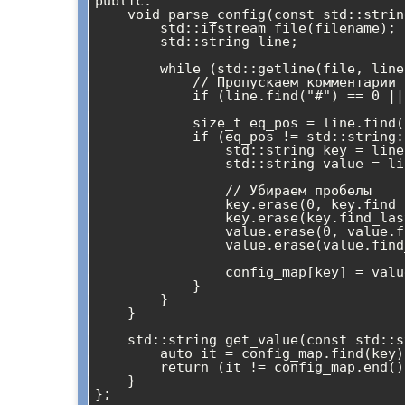
public:

    void parse_config(const std::string& filename) {

        std::ifstream file(filename);

        std::string line;

        while (std::getline(file, line)) {

            // Пропускаем комментарии и пустые строки

            if (line.find("#") == 0 || line.empty()) continue;

            size_t eq_pos = line.find("=");

            if (eq_pos != std::string::npos) {

                std::string key = line.substr(0, eq_pos);

                std::string value = line.substr(eq_pos + 1);

                // Убираем пробелы

                key.erase(0, key.find_first_not_of(" \t"));

                key.erase(key.find_last_not_of(" \t") + 1);

                value.erase(0, value.find_first_not_of(" \t"));

                value.erase(value.find_last_not_of(" \t") + 1);

                config_map[key] = value;

            }

        }

    }

    std::string get_value(const std::string& key) {

        auto it = config_map.find(key);

        return (it != config_map.end()) ? it->second : "";

    }
