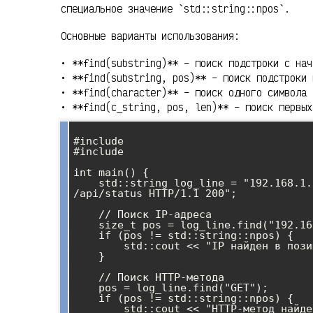
специальное значение `std::string::npos`.
Основные варианты использования:
• **find(substring)** – поиск подстроки с нач
• **find(substring, pos)** – поиск подстроки 
• **find(character)** – поиск одного символа
• **find(c_string, pos, len)** – поиск первых
#include 

#include 

int main() {

    std::string log_line = "192.168.1.100 - - [25/Dec/2023:10:15:30] GET 
/api/status HTTP/1.1 200";

    // Поиск IP-адреса

    size_t pos = log_line.find("192.168");

    if (pos != std::string::npos) {

        std::cout << "IP найден в позиции: " << pos << std::endl;

    }

    // Поиск HTTP-метода

    pos = log_line.find("GET");

    if (pos != std::string::npos) {

        std::cout << "HTTP-метод найден в позиции: " << pos << std::endl;
