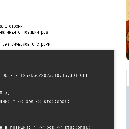
ала строки
начиная с позиции pos
 len символов C-строки