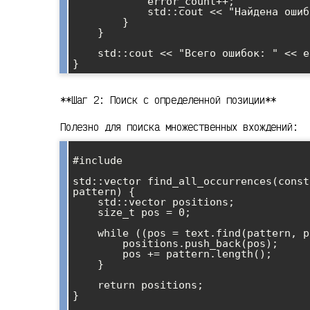
            error_count++;

            std::cout << "Найдена ошибка: " << line << std::endl;

        }

    }

    std::cout << "Всего ошибок: " << error_count << std::endl;

**Шаг 2: Поиск с определенной позиции**
Полезно для поиска множественных вхождений:
#include 

std::vector find_all_occurrences(const
pattern) {

    std::vector positions;

    size_t pos = 0;

    while ((pos = text.find(pattern, pos)) != std::string::npos) {

        positions.push_back(pos);

        pos += pattern.length();

    }

    return positions;

}
