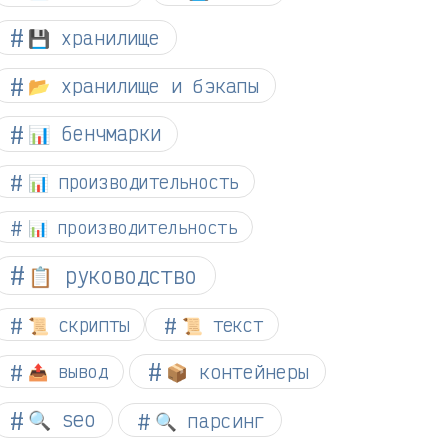
💾 хранилище
📂 хранилище и бэкапы
📊 бенчмарки
📊 производительность
📊 производительность
📋 руководство
📜 скрипты
📜 текст
📦 контейнеры
📤 вывод
🔍 seo
🔍 парсинг