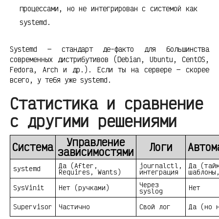
процессами, но не интегрирован с системой как
systemd.
Systemd — стандарт де-факто для большинства
современных дистрибутивов (Debian, Ubuntu, CentOS,
Fedora, Arch и др.). Если ты на сервере — скорее
всего, у тебя уже systemd.
Статистика и сравнение
с другими решениями
Управление
Система
Логи
Автом
зависимостями
Да (After,
journalctl,
Да (тай
systemd
Requires, Wants)
интеграция
шаблоны
Через
SysVinit
Нет (ручками)
Нет
syslog
Supervisor
Частично
Свой лог
Да (но 