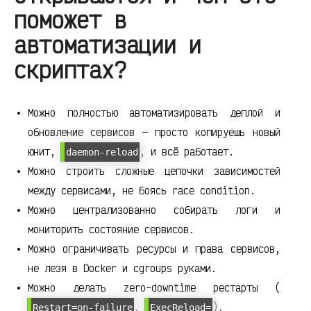
поможет в
автоматизации и
скриптах?
Можно полностью автоматизировать деплой и
обновление сервисов — просто копируешь новый
юнит,
, и всё работает.
daemon-reload
Можно строить сложные цепочки зависимостей
между сервисами, не боясь race condition.
Можно централизованно собирать логи и
мониторить состояние сервисов.
Можно ограничивать ресурсы и права сервисов,
не лезя в Docker и cgroups руками.
Можно делать zero-downtime рестарты (
,
).
Restart=on-failure
ExecReload=