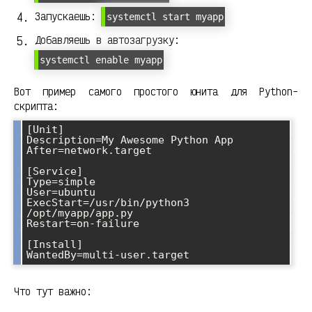
Запускаешь:
systemctl start myapp
Добавляешь в автозагрузку:
systemctl enable myapp
Вот пример самого простого юнита для Python-
скрипта:
[Unit]

Description=My Awesome Python App

After=network.target

[Service]

Type=simple

User=ubuntu

ExecStart=/usr/bin/python3 
/opt/myapp/app.py

Restart=on-failure

[Install]

Что тут важно: