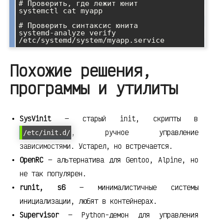
# Проверить, где лежит юнит

systemctl cat myapp

# Проверить синтаксис юнита

systemd-analyze verify 
Похожие решения,
программы и утилиты
SysVinit
— старый init, скрипты в
, ручное управление
/etc/init.d/
зависимостями. Устарел, но встречается.
OpenRC
— альтернатива для Gentoo, Alpine, но
не так популярен.
runit, s6
— минималистичные системы
инициализации, любят в контейнерах.
Supervisor
— Python-демон для управления