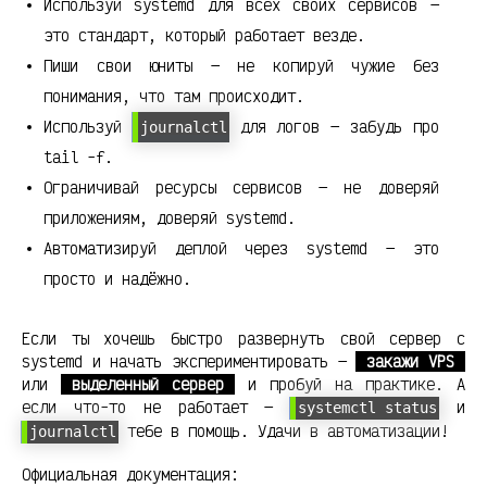
Используй systemd для всех своих сервисов —
это стандарт, который работает везде.
Пиши свои юниты — не копируй чужие без
понимания, что там происходит.
Используй
для логов — забудь про
journalctl
tail -f.
Ограничивай ресурсы сервисов — не доверяй
приложениям, доверяй systemd.
Автоматизируй деплой через systemd — это
просто и надёжно.
Если ты хочешь быстро развернуть свой сервер с
systemd и начать экспериментировать —
закажи VPS
или
выделенный сервер
и пробуй на практике. А
если что-то не работает —
и
systemctl status
тебе в помощь. Удачи в автоматизации!
journalctl
Официальная документация: