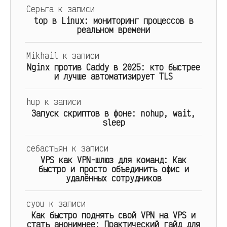
Серьга
к записи
top в Linux: мониторинг процессов в
реальном времени
Mikhail
к записи
Nginx против Caddy в 2025: кто быстрее
и лучше автоматизирует TLS
hup
к записи
Запуск скриптов в фоне: nohup, wait,
sleep
себастьян
к записи
VPS как VPN-шлюз для команд: Как
быстро и просто объединить офис и
удалённых сотрудников
cyou
к записи
Как быстро поднять свой VPN на VPS и
стать анонимнее: Практический гайд для