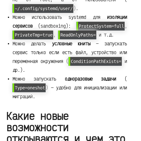
).
~/.config/systemd/user/
Можно использовать systemd для
изоляции
сервисов
(sandboxing):
,
ProtectSystem=full
,
и т.д.
PrivateTmp=true
ReadOnlyPaths=
Можно делать
условные юниты
— запускать
сервис только если есть файл, устройство или
переменная окружения (
и
ConditionPathExists=
др.).
Можно запускать
одноразовые задачи
(
) — удобно для инициализации или
Type=oneshot
миграций.
Какие новые
возможности
открываются и чем это