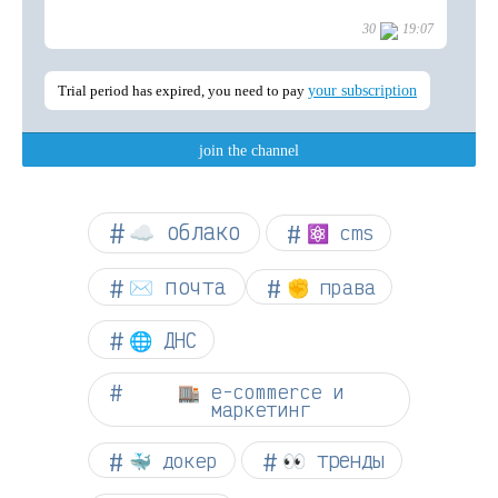
☁︎ облако
⚛ cms
✉️ почта
✊ права
🌐 ДНС
🏬 e-commerce и
маркетинг
👀 тренды
🐳 докер