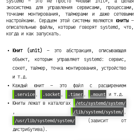
Systemd — это не просто «новый init», а целая
экосистема для управления сервисами, процессами,
точками монтирования, таймерами и даже сетевыми
настройками. Сердцем этой системы являются
юниты
—
описательные файлы, которые говорят systemd, что,
когда и как запускать.
Юнит (unit)
— это абстракция, описывающая
объект, которым управляет systemd: сервис,
сокет, таймер, точка монтирования, устройство
и т.д.
Каждый юнит — это файл с расширением
,
,
,
и т.д.
.service
.socket
.timer
.mount
Юниты лежат в каталогах
/etc/systemd/system/
,
,
/lib/systemd/system/
(зависит от
/usr/lib/systemd/system/
дистрибутива).