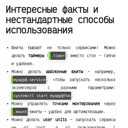
Интересные факты и
нестандартные способы
использования
Юниты бывают не только сервисами! Можно
делать
таймеры
(
) вместо cron — гибче
.timer
и удобнее.
Можно делать
шаблонные юниты
— например,
, чтобы запускать несколько
myapp@.service
экземпляров с разными параметрами:
.
systemctl start myapp@foo
Можно управлять
точками монтирования
через
-юниты — удобно для автоматизации.
.mount
Можно делать
user units
— запускать сервисы
не от root, а от пользователя (