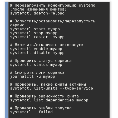
# Перезагрузить конфигурацию systemd 
(после изменения юнитов)

systemctl daemon-reload

# Запустить/остановить/перезапустить 
сервис

systemctl start myapp

systemctl stop myapp

systemctl restart myapp

# Включить/отключить автозапуск

systemctl enable myapp

systemctl disable myapp

# Проверить статус сервиса

systemctl status myapp

# Смотреть логи сервиса

journalctl -u myapp

# Проверить, какие юниты активны

systemctl list-units --type=service

# Проверить зависимости юнита

systemctl list-dependencies myapp

# Проверить ошибки запуска

systemctl --failed
