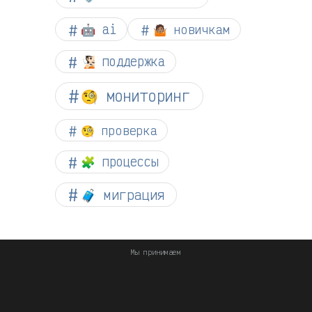
🤖 ai
🤷🏽 новичкам
🧏🏻 поддержка
🧐 мониторинг
🧐 проверка
🧩 процессы
🧳 миграция
Мы принимаем