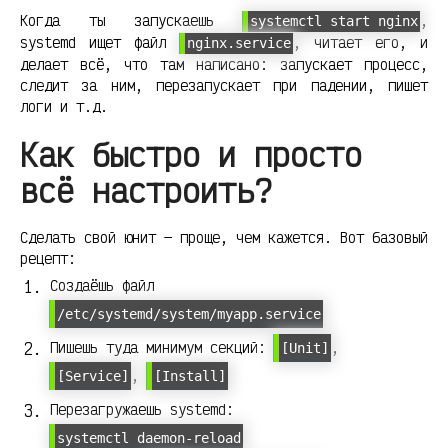
Когда ты запускаешь
,
systemctl start nginx
systemd ищет файл
, читает его, и
nginx.service
делает всё, что там написано: запускает процесс,
следит за ним, перезапускает при падении, пишет
логи и т.д.
Как быстро и просто
всё настроить?
Сделать свой юнит — проще, чем кажется. Вот базовый
рецепт:
Создаёшь файл
/etc/systemd/system/myapp.service
Пишешь туда минимум секций:
,
[Unit]
,
[Service]
[Install]
Перезагружаешь systemd:
systemctl daemon-reload