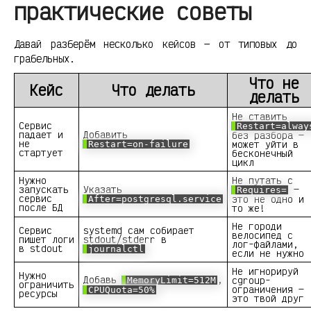
практические советы
Давай разберём несколько кейсов — от типовых до
грабельных.
Что не
Кейс
Что делать
делать
Не ставить
Сервис
Restart=alway
падает и
Добавить
без разбора —
не
может уйти в
Restart=on-failure
стартует
бесконечный
цикл
Нужно
Не путать с
запускать
Указать
—
Requires=
сервис
это не одно и
After=postgresql.service
после БД
то же!
Не городи
Сервис
systemd сам собирает
велосипед с
пишет логи
stdout/stderr в
лог-файлами,
в stdout
journalctl
если не нужно
Не игнорируй
Нужно
Добавь
,
cgroup-
MemoryLimit=512M
ограничить
ограничения —
CPUQuota=50%
ресурсы
это твой друг