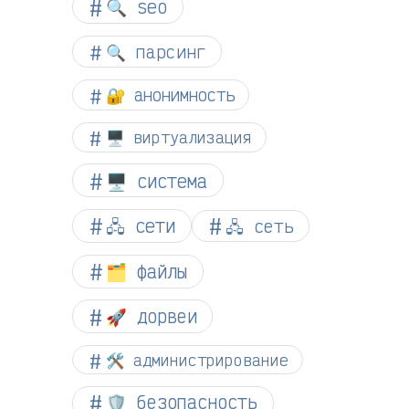
🔍 seo
🔍 парсинг
🔐 анонимность
🖥️ виртуализация
🖥️ система
🖧 сети
🖧 сеть
🗂️ файлы
🚀 дорвеи
🛠️ администрирование
🛡️ безопасность