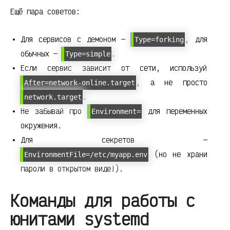
Ещё пара советов:
Для сервисов с демоном —
, для
Type=forking
обычных —
.
Type=simple
Если сервис зависит от сети, используй
, а не просто
After=network-online.target
.
network.target
Не забывай про
для переменных
Environment=
окружения.
Для секретов —
(но не храни
EnvironmentFile=/etc/myapp.env
пароли в открытом виде!).
Команды для работы с
юнитами systemd