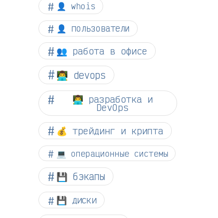
👤 whois
👤 пользователи
👥 работа в офисе
👨‍💻 devops
👨‍💻 разработка и
DevOps
💰 трейдинг и крипта
💻 операционные системы
💾 бэкапы
💾 диски