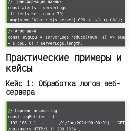
// Трансформация данных
const alerts = serverLogs
.filter(s => s.cpu > 70)
.map(s => `Alert: ${s.server} CPU at ${s.cpu}%`);
// Агрегация
const avgCpu = serverLogs.reduce((sum, s) => sum
+ s.cpu, 0) / serverLogs.length;
Практические примеры и
кейсы
Кейс 1: Обработка логов веб-
сервера
// Парсинг access.log
const logEntries = [
'192.168.1.1 - - [01/Jan/2024:00:00:01] "GET
/api/users HTTP/1.1" 200 1234',