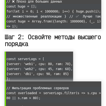
// ❌ Плохо для больших данных
const huge = [];
for(let i = 0; i < 1000000; i++) { huge.push(i);
// множественные реаллокации } // ✅ Лучше так
const huge = Array.from({length: 1000000}, (_, i)
=> i);
Шаг 2: Освойте методы высшего
порядка
const serverLogs = [
{server: 'web1', cpu: 80, ram: 70},
{server: 'web2', cpu: 45, ram: 60},
{server: 'db1', cpu: 90, ram: 85}
];
// Фильтрация проблемных серверов
const overloaded = serverLogs.filter(s => s.cpu >
80 || s.ram > 80);