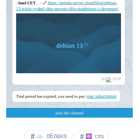
☁︎ облако
⚛ cms