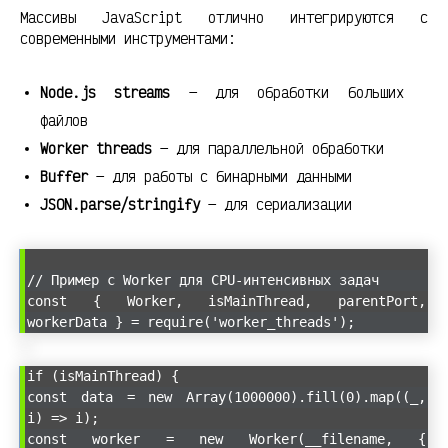
Массивы JavaScript отлично интегрируются с
современными инструментами:
Node.js streams
— для обработки больших
файлов
Worker threads
— для параллельной обработки
Buffer
— для работы с бинарными данными
JSON.parse/stringify
— для сериализации
// Пример с Worker для CPU-интенсивных задач
const { Worker, isMainThread, parentPort,
workerData } = require('worker_threads');
if (isMainThread) {
const data = new Array(1000000).fill(0).map((_,
i) => i);
const worker = new Worker(__filename, {