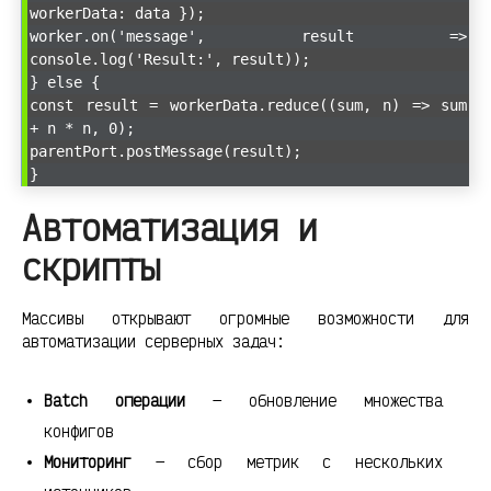
workerData: data });
worker.on('message', result =>
console.log('Result:', result));
} else {
const result = workerData.reduce((sum, n) => sum
+ n * n, 0);
parentPort.postMessage(result);
}
Автоматизация и
скрипты
Массивы открывают огромные возможности для
автоматизации серверных задач:
Batch операции
— обновление множества
конфигов
Мониторинг
— сбор метрик с нескольких