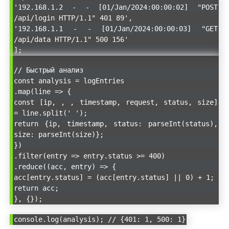
'192.168.1.2 - - [01/Jan/2024:00:00:02] "POST
/api/login HTTP/1.1" 401 89',
'192.168.1.1 - - [01/Jan/2024:00:00:03] "GET
/api/data HTTP/1.1" 500 156'
];
// Быстрый анализ
const analysis = logEntries
.map(line => {
const [ip, , , timestamp, request, status, size]
= line.split(' ');
return {ip, timestamp, status: parseInt(status),
size: parseInt(size)};
})
.filter(entry => entry.status >= 400)
.reduce((acc, entry) => {
acc[entry.status] = (acc[entry.status] || 0) + 1;
return acc;
}, {});
console.log(analysis); // {401: 1, 500: 1}