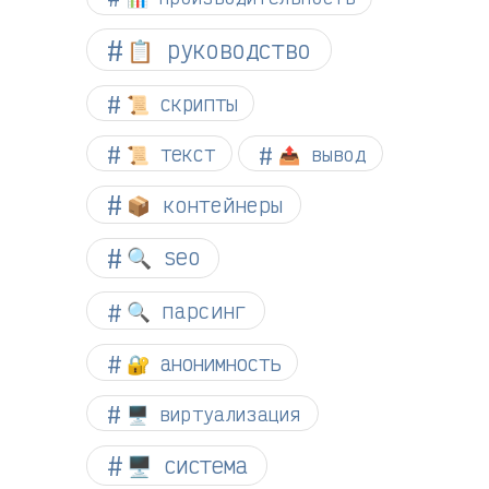
📋 руководство
📜 скрипты
📜 текст
📤 вывод
📦 контейнеры
🔍 seo
🔍 парсинг
🔐 анонимность
🖥️ виртуализация
🖥️ система