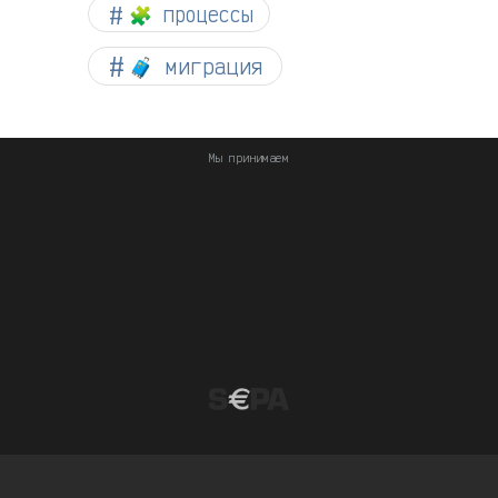
🧩 процессы
🧳 миграция
Мы принимаем