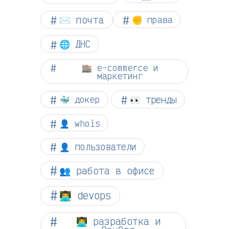
✉️ почта
✊ права
🌐 ДНС
🏬 e-commerce и
маркетинг
👀 тренды
🐳 докер
👤 whois
👤 пользователи
👥 работа в офисе
👨‍💻 devops
👨‍💻 разработка и