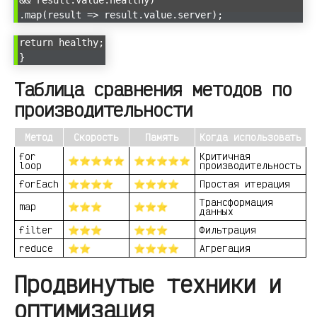
&& result.value.healthy)
.map(result => result.value.server);
return healthy;
}
Таблица сравнения методов по
производительности
Метод
Скорость
Память
Когда использовать
for
Критичная
⭐⭐⭐⭐⭐
⭐⭐⭐⭐⭐
loop
производительность
forEach
⭐⭐⭐⭐
⭐⭐⭐⭐
Простая итерация
Трансформация
map
⭐⭐⭐
⭐⭐⭐
данных
filter
⭐⭐⭐
⭐⭐⭐
Фильтрация
reduce
⭐⭐
⭐⭐⭐⭐
Агрегация
Продвинутые техники и
оптимизация