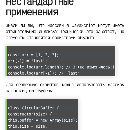
нестандартные
применения
Знали ли вы, что массивы в JavaScript могут иметь
отрицательные индексы? Технически это работает, но
элементы становятся свойствами объекта:
const arr = [1, 2, 3];
arr[-1] = 'last';
console.log(arr.length); // 3 (не изменилось!)
console.log(arr[-1]); // 'last'
Для серверных скриптов можно использовать массивы
как кольцевые буферы:
class CircularBuffer {
constructor(size) {
this.buffer = new Array(size);
this.size = size;