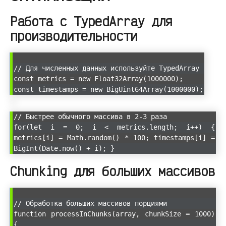
Работа с TypedArray для
производительности
// Для численных данных используйте TypedArray
const metrics = new Float32Array(1000000);
const timestamps = new BigUint64Array(1000000);
// Быстрее обычного массива в 2-3 раза
for(let i = 0; i < metrics.length; i++) {
metrics[i] = Math.random() * 100; timestamps[i] =
BigInt(Date.now() + i); }
Chunking для больших массивов
// Обработка больших массивов порциями
function processInChunks(array, chunkSize = 1000)
{