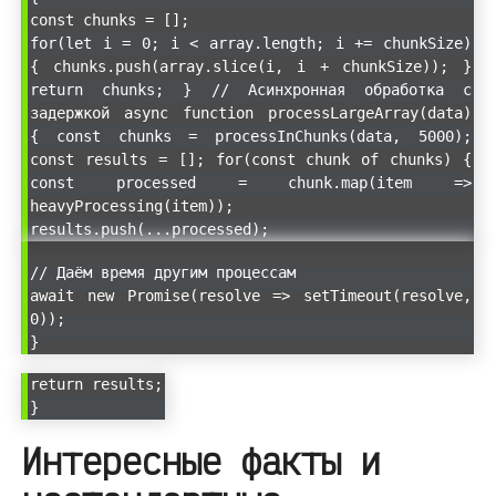
const chunks = [];
for(let i = 0; i < array.length; i += chunkSize)
{ chunks.push(array.slice(i, i + chunkSize)); }
return chunks; } // Асинхронная обработка с
задержкой async function processLargeArray(data)
{ const chunks = processInChunks(data, 5000);
const results = []; for(const chunk of chunks) {
const processed = chunk.map(item =>
heavyProcessing(item));
results.push(...processed);
// Даём время другим процессам
await new Promise(resolve => setTimeout(resolve,
0));
}
return results;
}
Интересные факты и