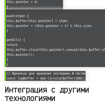
this.pointer = 0;
}
push(item) {
this.buffer[this.pointer] = item;
this.pointer = (this.pointer + 1) % this.size;
}
getAll() {
return
this.buffer.slice(this.pointer).concat(this.buffer.s
this.pointer));
}
}
// Идеально для хранения последних N логов
const logBuffer = new CircularBuffer(100);
Интеграция с другими
технологиями