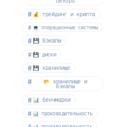
DevOps
💰 трейдинг и крипта
💻 операционные системы
💾 бэкапы
💾 диски
💾 хранилище
📂 хранилище и
бэкапы
📊 бенчмарки
📊 производительность
📊 производительность