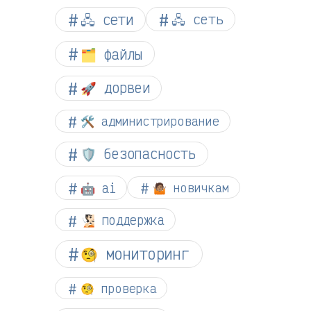
🖧 сети
🖧 сеть
🗂️ файлы
🚀 дорвеи
🛠️ администрирование
🛡️ безопасность
🤖 ai
🤷🏽 новичкам
🧏🏻 поддержка
🧐 мониторинг
🧐 проверка