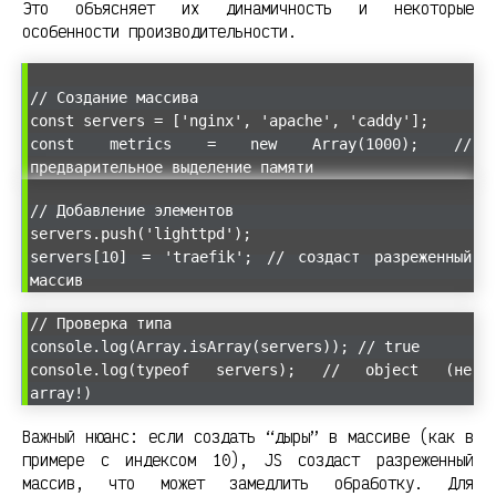
Это объясняет их динамичность и некоторые
особенности производительности.
// Создание массива
const servers = ['nginx', 'apache', 'caddy'];
const metrics = new Array(1000); //
предварительное выделение памяти
// Добавление элементов
servers.push('lighttpd');
servers[10] = 'traefik'; // создаст разреженный
массив
// Проверка типа
console.log(Array.isArray(servers)); // true
console.log(typeof servers); // object (не
array!)
Важный нюанс: если создать “дыры” в массиве (как в
примере с индексом 10), JS создаст разреженный
массив, что может замедлить обработку. Для