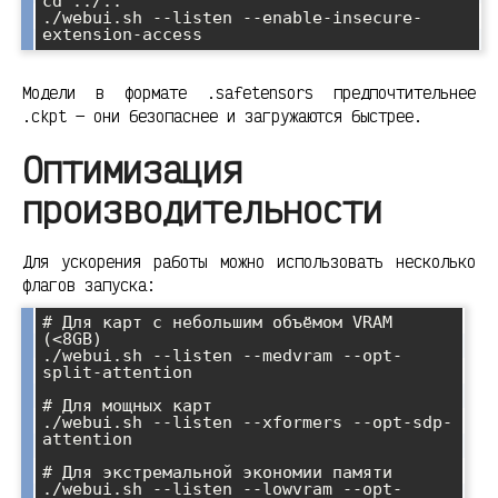
cd ../..

./webui.sh --listen --enable-insecure-
Модели в формате .safetensors предпочтительнее
.ckpt — они безопаснее и загружаются быстрее.
Оптимизация
производительности
Для ускорения работы можно использовать несколько
флагов запуска:
# Для карт с небольшим объёмом VRAM 
(<8GB)

./webui.sh --listen --medvram --opt-
split-attention

# Для мощных карт

./webui.sh --listen --xformers --opt-sdp-
attention

# Для экстремальной экономии памяти

./webui.sh --listen --lowvram --opt-