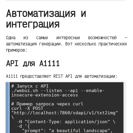
Автоматизация и
интеграция
Одна из самых интересных возможностей —
автоматизация генерации. Вот несколько практических
примеров:
API для A1111
A1111 предоставляет REST API для автоматизации:
# Запуск с API

./webui.sh --listen --api --enable-
insecure-extension-access

# Пример запроса через curl

curl -X POST 
"http://localhost:7860/sdapi/v1/txt2img" 
\

  -H "Content-Type: application/json" \

  -d '{

    "prompt": "a beautiful landscape",
