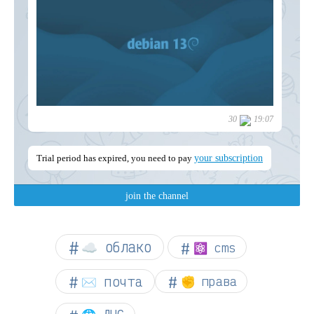
☁︎ облако
⚛ cms
✉️ почта
✊ права