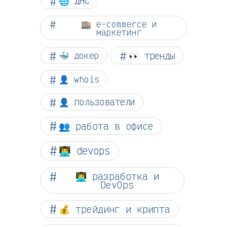
🌐 ДНС
🏬 e-commerce и
маркетинг
👀 тренды
🐳 докер
👤 whois
👤 пользователи
👥 работа в офисе
👨‍💻 devops
👨‍💻 разработка и
DevOps
💰 трейдинг и крипта