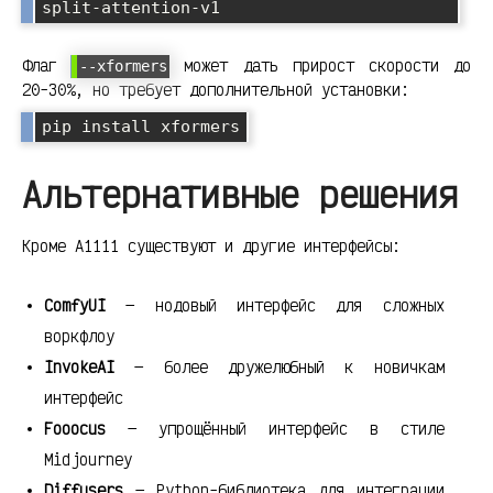
Флаг
может дать прирост скорости до
--xformers
20-30%, но требует дополнительной установки:
Альтернативные решения
Кроме A1111 существуют и другие интерфейсы:
ComfyUI
— нодовый интерфейс для сложных
воркфлоу
InvokeAI
— более дружелюбный к новичкам
интерфейс
Fooocus
— упрощённый интерфейс в стиле
Midjourney
Diffusers
— Python-библиотека для интеграции