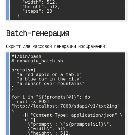
    "width": 512,

    "height": 512,

    "steps": 20

Batch-генерация
Скрипт для массовой генерации изображений:
#!/bin/bash

# generate_batch.sh

prompts=(

  "a red apple on a table"

  "a blue car in the city"

  "a sunset over mountains"

)

for i in "${!prompts[@]}"; do

  curl -X POST 
"http://localhost:7860/sdapi/v1/txt2img" 
\

    -H "Content-Type: application/json" \

    -d "{

      \"prompt\": \"${prompts[$i]}\",

      \"width\": 512,

      \"height\": 512,
