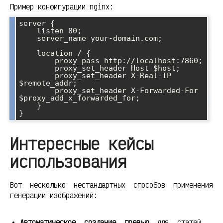
Пример конфигурации nginx:
server {

    listen 80;

    server_name your-domain.com;

    location / {

        proxy_pass http://localhost:7860;

        proxy_set_header Host $host;

        proxy_set_header X-Real-IP 
$remote_addr;

        proxy_set_header X-Forwarded-For 
$proxy_add_x_forwarded_for;

    }

Интересные кейсы
использования
Вот несколько нестандартных способов применения
генерации изображений:
Автоматическое создание превью
для статей