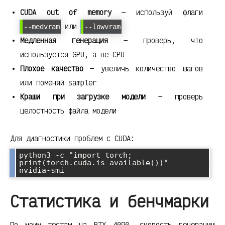
CUDA out of memory
— используй флаги
или
--medvram
--lowvram
Медленная генерация
— проверь, что
используется GPU, а не CPU
Плохое качество
— увеличь количество шагов
или поменяй sampler
Краши при загрузке модели
— проверь
целостность файла модели
Для диагностики проблем с CUDA:
python3 -c "import torch; 
print(torch.cuda.is_available())"

Статистика и бенчмарки
По моим тестам на RTX 4090, скорость генерации