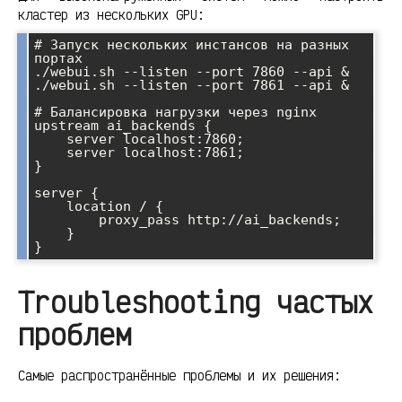
кластер из нескольких GPU:
# Запуск нескольких инстансов на разных 
портах

./webui.sh --listen --port 7860 --api &

./webui.sh --listen --port 7861 --api &

# Балансировка нагрузки через nginx

upstream ai_backends {

    server localhost:7860;

    server localhost:7861;

}

server {

    location / {

        proxy_pass http://ai_backends;

    }

Troubleshooting частых
проблем
Самые распространённые проблемы и их решения: