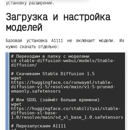
установку расширений.
Загрузка и настройка
моделей
Базовая установка A1111 не включает модели. Их
нужно скачать отдельно:
# Переходим в папку с моделями

cd stable-diffusion-webui/models/Stable-
diffusion/

# Скачиваем Stable Diffusion 1.5

wget 
https://huggingface.co/runwayml/stable-
diffusion-v1-5/resolve/main/v1-5-pruned-
emaonly.safetensors

# Или SDXL (займёт больше времени)

wget 
https://huggingface.co/stabilityai/stable-
diffusion-xl-base-
1.0/resolve/main/sd_xl_base_1.0.safetensors

# Перезапускаем A1111
