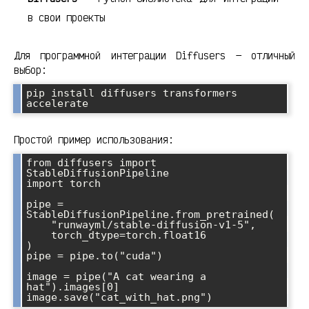
в свои проекты
Для программной интеграции Diffusers — отличный
выбор:
pip install diffusers transformers 
Простой пример использования:
from diffusers import 
StableDiffusionPipeline

import torch

pipe = 
StableDiffusionPipeline.from_pretrained(

    "runwayml/stable-diffusion-v1-5",

    torch_dtype=torch.float16

)

pipe = pipe.to("cuda")

image = pipe("A cat wearing a 
hat").images[0]
