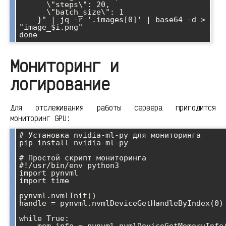
      \"steps\": 20,

      \"batch_size\": 1

    }" | jq -r '.images[0]' | base64 -d > 
"image_$i.png"

Мониторинг и
логирование
Для отслеживания работы сервера пригодится
мониторинг GPU:
# Установка nvidia-ml-py для мониторинга

pip install nvidia-ml-py

# Простой скрипт мониторинга

#!/usr/bin/env python3

import pynvml

import time

pynvml.nvmlInit()

handle = pynvml.nvmlDeviceGetHandleByIndex(0)

while True:

    mem_info = pynvml.nvmlDeviceGetMemoryInfo(handle)
