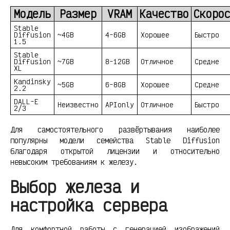
Модель
Размер
VRAM
Качество
Скоро
Stable
Diffusion
~4GB
4-6GB
Хорошее
Быстро
1.5
Stable
Diffusion
~7GB
8-12GB
Отличное
Средне
XL
Kandinsky
~5GB
6-8GB
Хорошее
Средне
2.2
DALL-E
Неизвестно
APIonly
Отличное
Быстро
2/3
Для самостоятельного развёртывания наиболее
популярны модели семейства Stable Diffusion
благодаря открытой лицензии и относительно
невысоким требованиям к железу.
Выбор железа и
настройка сервера
Для комфортной работы с генерацией изображений