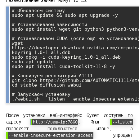
Развёртывание займёт минут 10-15:
# Обновляем систему

sudo apt update && sudo apt upgrade -y

# Устанавливаем зависимости

sudo apt install wget git python3 python3-venv
# Устанавливаем CUDA (если ещё не установлена)
wget 
https://developer.download.nvidia.com/compute
keyring_1.0-1_all.deb

sudo dpkg -i cuda-keyring_1.0-1_all.deb

sudo apt update

sudo apt install cuda-toolkit-11-8 -y

# Клонируем репозиторий A1111

git clone https://github.com/AUTOMATIC1111/sta
cd stable-diffusion-webui

# Запускаем установку

После установки веб-интерфейс будет доступен по
адресу
. Флаг
http://ваш-ip:7860
--listen
позволяет подключаться извне, а
упрощает
--enable-insecure-extension-access