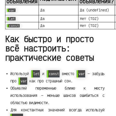
объявления
объявления?
Да
Да (undefined)
var
Да
Нет (TDZ)
let
Да
Нет (TDZ)
const
Как быстро и просто
всё настроить:
практические советы
Используй
и
вместо
— забудь
let
const
var
про
как про страшный сон.
var
Объявляй переменные ближе к месту
использования — меньше шансов ошибиться с
областью видимости.
Для константных значений всегда используй