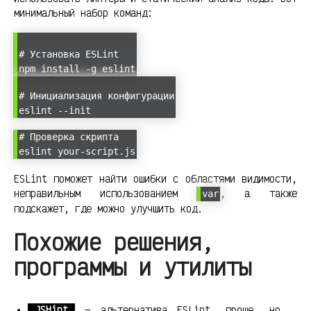
минимальный набор команд:
# Установка ESLint
npm install -g eslint
# Инициализация конфигурации
eslint --init
# Проверка скрипта
eslint your-script.js
ESLint поможет найти ошибки с областями видимости,
неправильным использованием
, а также
var
подскажет, где можно улучшить код.
Похожие решения,
программы и утилиты
JSHint
— альтернатива ESLint, проще, но