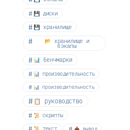
💾 диски
💾 хранилище
📂 хранилище и
бэкапы
📊 бенчмарки
📊 производительность
📊 производительность
📋 руководство
📜 скрипты
📜 текст
📤 вывод