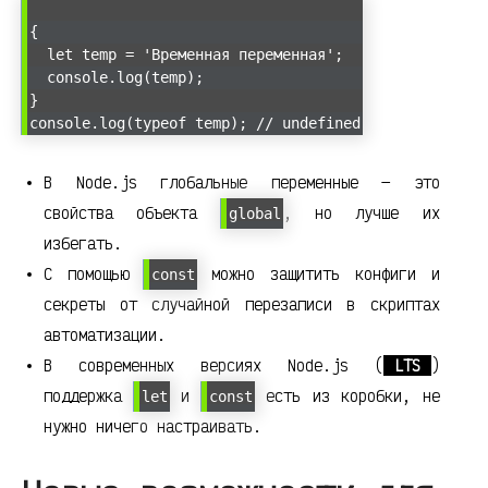
{
let temp = 'Временная переменная';
console.log(temp);
}
console.log(typeof temp); // undefined
В Node.js глобальные переменные — это
свойства объекта
, но лучше их
global
избегать.
С помощью
можно защитить конфиги и
const
секреты от случайной перезаписи в скриптах
автоматизации.
В современных версиях Node.js (
LTS
)
поддержка
и
есть из коробки, не
let
const
нужно ничего настраивать.