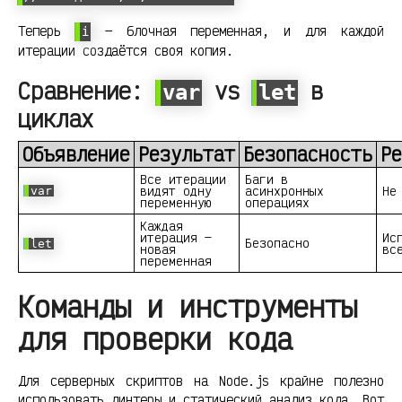
Теперь
— блочная переменная, и для каждой
i
итерации создаётся своя копия.
Сравнение:
vs
в
var
let
циклах
Объявление
Результат
Безопасность
Ре
Все итерации
Баги в
видят одну
асинхронных
Не
var
переменную
операциях
Каждая
итерация —
Ис
Безопасно
let
новая
вс
переменная
Команды и инструменты
для проверки кода
Для серверных скриптов на Node.js крайне полезно
использовать линтеры и статический анализ кода. Вот