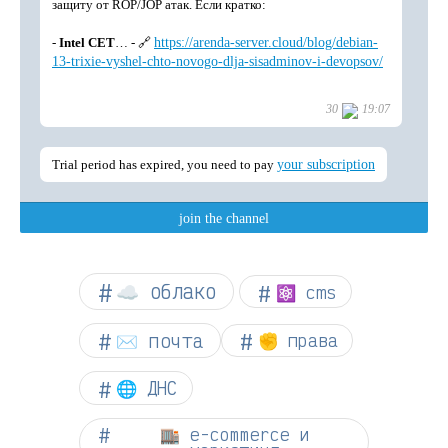
☁︎ облако
⚛ cms
✉️ почта
✊ права
🌐 ДНС
🏬 e-commerce и