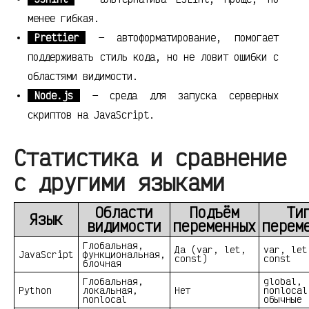
менее гибкая.
Prettier
— автоформатирование, помогает
поддерживать стиль кода, но не ловит ошибки с
областями видимости.
Node.js
— среда для запуска серверных
скриптов на JavaScript.
Статистика и сравнение
с другими языками
Области
Подъём
Ти
Язык
видимости
переменных
перем
Глобальная,
Да (var, let,
var, let
JavaScript
функциональная,
const)
const
блочная
Глобальная,
global,
Python
локальная,
Нет
nonlocal
nonlocal
обычные