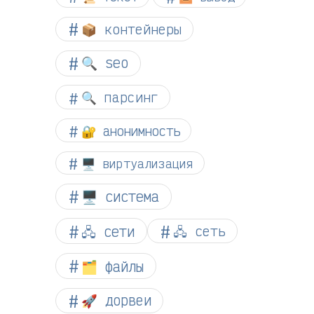
📦 контейнеры
🔍 seo
🔍 парсинг
🔐 анонимность
🖥️ виртуализация
🖥️ система
🖧 сети
🖧 сеть
🗂️ файлы
🚀 дорвеи