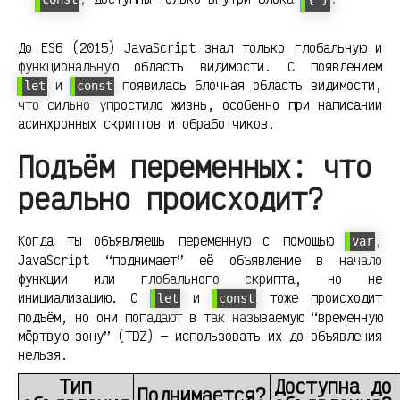
До ES6 (2015) JavaScript знал только глобальную и
функциональную область видимости. С появлением
и
появилась блочная область видимости,
let
const
что сильно упростило жизнь, особенно при написании
асинхронных скриптов и обработчиков.
Подъём переменных: что
реально происходит?
Когда ты объявляешь переменную с помощью
,
var
JavaScript “поднимает” её объявление в начало
функции или глобального скрипта, но не
инициализацию. С
и
тоже происходит
let
const
подъём, но они попадают в так называемую “временную
мёртвую зону” (TDZ) — использовать их до объявления
нельзя.
Тип
Доступна до
Поднимается?