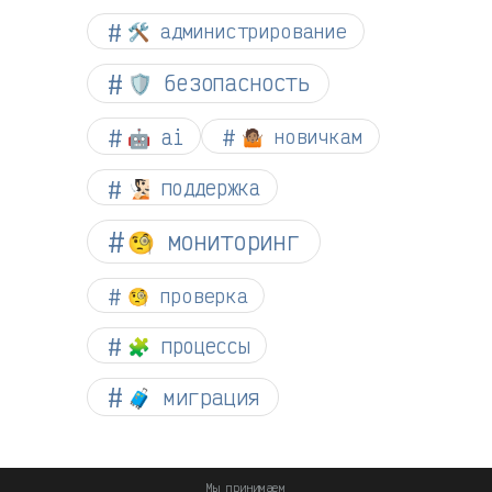
🛠️ администрирование
🛡️ безопасность
🤖 ai
🤷🏽 новичкам
🧏🏻 поддержка
🧐 мониторинг
🧐 проверка
🧩 процессы
🧳 миграция
Мы принимаем