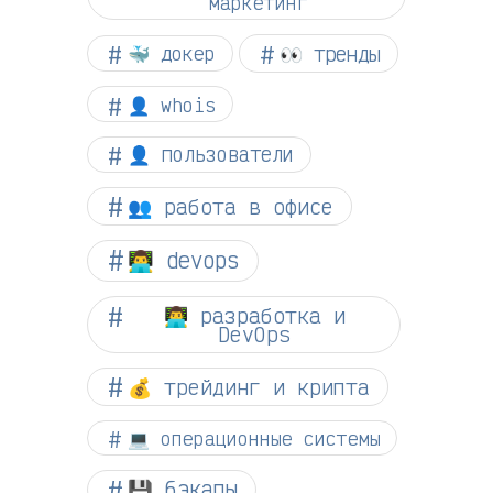
маркетинг
👀 тренды
🐳 докер
👤 whois
👤 пользователи
👥 работа в офисе
👨‍💻 devops
👨‍💻 разработка и
DevOps
💰 трейдинг и крипта
💻 операционные системы
💾 бэкапы