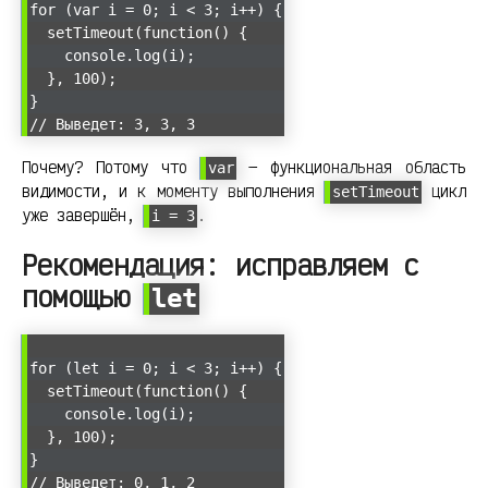
for (var i = 0; i < 3; i++) {
setTimeout(function() {
console.log(i);
}, 100);
}
// Выведет: 3, 3, 3
Почему? Потому что
— функциональная область
var
видимости, и к моменту выполнения
цикл
setTimeout
уже завершён,
.
i = 3
Рекомендация: исправляем с
помощью
let
for (let i = 0; i < 3; i++) {
setTimeout(function() {
console.log(i);
}, 100);
}
// Выведет: 0, 1, 2