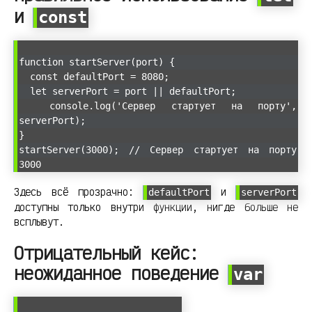
и
const
function startServer(port) {
const defaultPort = 8080;
let serverPort = port || defaultPort;
console.log('Сервер стартует на порту',
serverPort);
}
startServer(3000); // Сервер стартует на порту
3000
Здесь всё прозрачно:
и
defaultPort
serverPort
доступны только внутри функции, нигде больше не
всплывут.
Отрицательный кейс:
неожиданное поведение
var