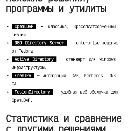
программы и утилиты
OpenLDAP
— классика, кроссплатформенный,
гибкий.
389 Directory Server
— enterprise-решение
от Fedora.
Active Directory
— стандарт для Windows-
инфраструктуры.
FreeIPA
— интеграция LDAP, Kerberos, DNS,
CA.
FusionDirectory
— удобная веб-оболочка для
OpenLDAP.
Статистика и сравнение
с другими решениями