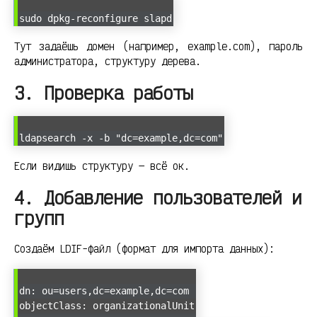
sudo dpkg-reconfigure slapd
Тут задаёшь домен (например, example.com), пароль
администратора, структуру дерева.
3. Проверка работы
ldapsearch -x -b "dc=example,dc=com"
Если видишь структуру — всё ок.
4. Добавление пользователей и
групп
Создаём LDIF-файл (формат для импорта данных):
dn: ou=users,dc=example,dc=com
objectClass: organizationalUnit