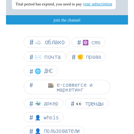
☁︎ облако
⚛ cms
✉️ почта
✊ права
🌐 ДНС
🏬 e-commerce и
маркетинг
👀 тренды
🐳 докер
👤 whois
👤 пользователи