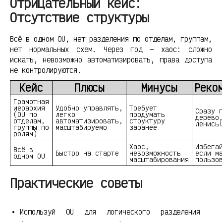
Отрицательный кейс:
Отсутствие структуры
Всё в одном OU, нет разделения по отделам, группам,
нет нормальных схем. Через год — хаос: сложно
искать, невозможно автоматизировать, права доступа
не контролируются.
Кейс
Плюсы
Минусы
Реко
Грамотная
иерархия
Удобно управлять,
Требует
Сразу 
(OU по
легко
продумать
дерево
отделам,
автоматизировать,
структуру
ленись
группы по
масштабируемо
заранее
ролям)
Хаос,
Избега
Всё в
Быстро на старте
невозможность
если м
одном OU
масштабирования
пользо
Практические советы
Используй OU для логического разделения