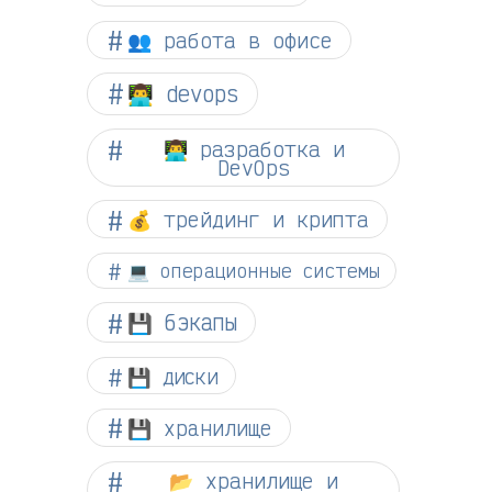
👥 работа в офисе
👨‍💻 devops
👨‍💻 разработка и
DevOps
💰 трейдинг и крипта
💻 операционные системы
💾 бэкапы
💾 диски
💾 хранилище
📂 хранилище и