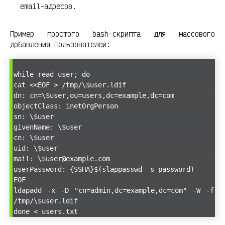
email-адресов.
Пример простого bash-скрипта для массового
добавления пользователей:
while read user; do
cat <<EOF > /tmp/\$user.ldif
dn: cn=\$user,ou=users,dc=example,dc=com
objectClass: inetOrgPerson
sn: \$user
givenName: \$user
cn: \$user
uid: \$user
mail: \$user@example.com
userPassword: {SSHA}$(slappasswd -s password)
EOF
ldapadd -x -D "cn=admin,dc=example,dc=com" -W -f
/tmp/\$user.ldif
done < users.txt