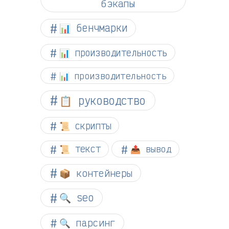
бэкапы
📊 бенчмарки
📊 производительность
📊 производительность
📋 руководство
📜 скрипты
📜 текст
📤 вывод
📦 контейнеры
🔍 seo
🔍 парсинг