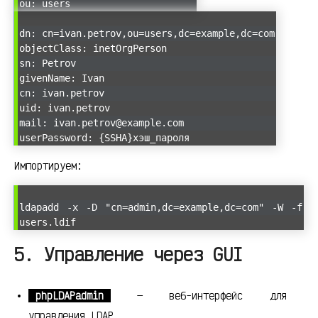
ou: users
dn: cn=ivan.petrov,ou=users,dc=example,dc=com
objectClass: inetOrgPerson
sn: Petrov
givenName: Ivan
cn: ivan.petrov
uid: ivan.petrov
mail: ivan.petrov@example.com
userPassword: {SSHA}хэш_пароля
Импортируем:
ldapadd -x -D "cn=admin,dc=example,dc=com" -W -f
users.ldif
5. Управление через GUI
phpLDAPadmin
— веб-интерфейс для
управления LDAP.