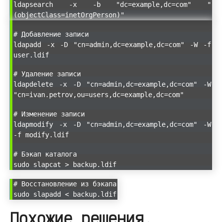
ldapsearch -x -b "dc=example,dc=com" "
(objectClass=inetOrgPerson)"
# Добавление записи
ldapadd -x -D "cn=admin,dc=example,dc=com" -W -f
user.ldif
# Удаление записи
ldapdelete -x -D "cn=admin,dc=example,dc=com" -W
"cn=ivan.petrov,ou=users,dc=example,dc=com"
# Изменение записи
ldapmodify -x -D "cn=admin,dc=example,dc=com" -W
-f modify.ldif
# Бэкап каталога
sudo slapcat > backup.ldif
# Восстановление из бэкапа
sudo slapadd < backup.ldif
Похожие решения,