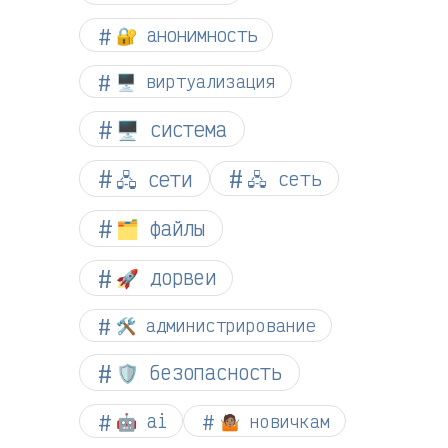
🔐 анонимность
🖥️ виртуализация
🖥️ система
🖧 сети
🖧 сеть
🗂️ файлы
🚀 дорвеи
🛠️ администрирование
🛡️ безопасность
🤖 ai
🤷🏽 новичкам