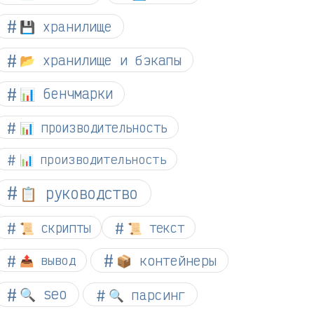
💾 хранилище
📂 хранилище и бэкапы
📊 бенчмарки
📊 производительность
📊 производительность
📋 руководство
📜 скрипты
📜 текст
📦 контейнеры
📤 вывод
🔍 seo
🔍 парсинг