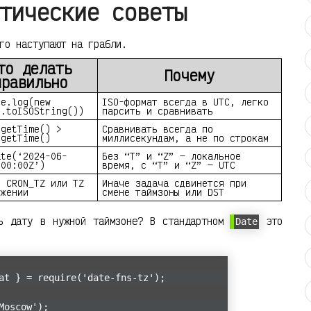
тические советы
го наступают на грабли.
то делать
Почему
правильно
le.log(new
ISO-формат всегда в UTC, легко
).toISOString())
парсить и сравнивать
.getTime() >
Сравнивать всегда по
.getTime()
миллисекундам, а не по строкам
ate(‘2024-06-
Без “T” и “Z” — локальное
:00:00Z’)
время, с “T” и “Z” — UTC
с CRON_TZ или TZ
Иначе задача сдвинется при
ужении
смене таймзоны или DST
ть дату в нужной таймзоне? В стандартном
это
Date
:
at } = require('date-fns-tz');
Moscow');