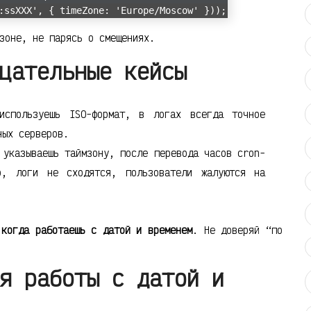
:ssXXX', { timeZone: 'Europe/Moscow' }));
зоне, не парясь о смещениях.
цательные кейсы
спользуешь ISO-формат, в логах всегда точное
ных серверов.
указываешь таймзону, после перевода часов cron-
о, логи не сходятся, пользователи жалуются на
 когда работаешь с датой и временем
. Не доверяй “по
я работы с датой и