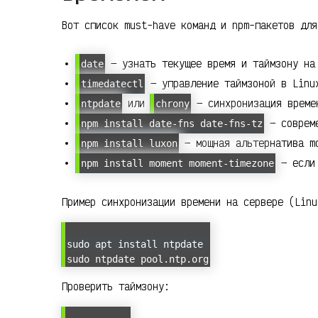
Вот список must-have команд и npm-пакетов для
— узнать текущее время и таймзону на
date
— управление таймзоной в Linu
timedatectl
или
— синхронизация време
ntpdate
chrony
— совреме
npm install date-fns date-fns-tz
— мощная альтернатива m
npm install luxon
— если 
npm install moment moment-timezone
Пример синхронизации времени на сервере (Linu
sudo apt install ntpdate
sudo ntpdate pool.ntp.org
Проверить таймзону: