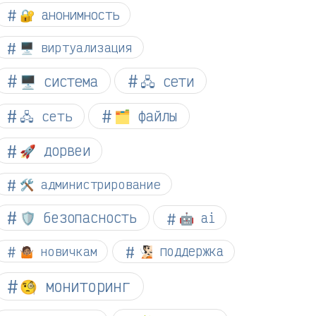
🔐 анонимность
🖥️ виртуализация
🖥️ система
🖧 сети
🗂️ файлы
🖧 сеть
🚀 дорвеи
🛠️ администрирование
🛡️ безопасность
🤖 ai
🤷🏽 новичкам
🧏🏻 поддержка
🧐 мониторинг