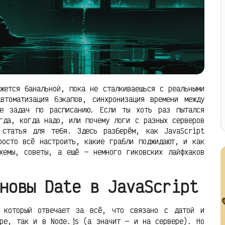
жется банальной, пока не сталкиваешься с реальными
втоматизация бэкапов, синхронизация времени между
ие задач по расписанию. Если ты хоть раз пытался
гда, когда надо, или почему логи с разных серверов
 статья для тебя. Здесь разберём, как JavaScript
росто всё настроить, какие грабли поджидают, и как
хемы, советы, а ещё — немного гиковских лайфхаков
новы Date в JavaScript
 который отвечает за всё, что связано с датой и
ере, так и в Node.js (а значит — и на сервере). Но