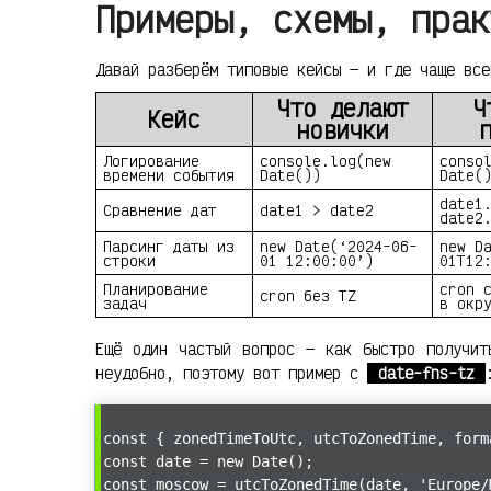
Примеры, схемы, прак
Давай разберём типовые кейсы — и где чаще все
Что делают
Ч
Кейс
новички
Логирование
console.log(new
conso
времени события
Date())
Date(
date1
Сравнение дат
date1 > date2
date2
Парсинг даты из
new Date(‘2024-06-
new D
строки
01 12:00:00’)
01T12
Планирование
cron 
cron без TZ
задач
в окр
Ещё один частый вопрос — как быстро получи
неудобно, поэтому вот пример с
date-fns-tz
const { zonedTimeToUtc, utcToZonedTime, form
const date = new Date();
const moscow = utcToZonedTime(date, 'Europe/