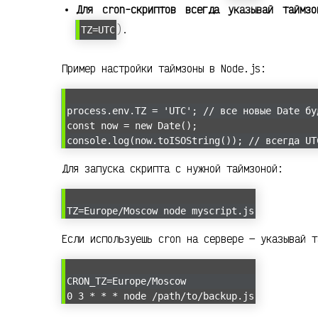
Для cron-скриптов всегда указывай таймзо
).
TZ=UTC
Пример настройки таймзоны в Node.js:
process.env.TZ = 'UTC'; // все новые Date бу
const now = new Date();
console.log(now.toISOString()); // всегда UT
Для запуска скрипта с нужной таймзоной:
TZ=Europe/Moscow node myscript.js
Если используешь cron на сервере — указывай т
CRON_TZ=Europe/Moscow
0 3 * * * node /path/to/backup.js