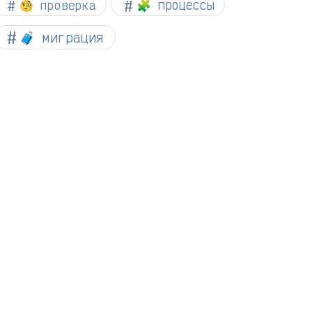
🧐 проверка
🧩 процессы
🧳 миграция