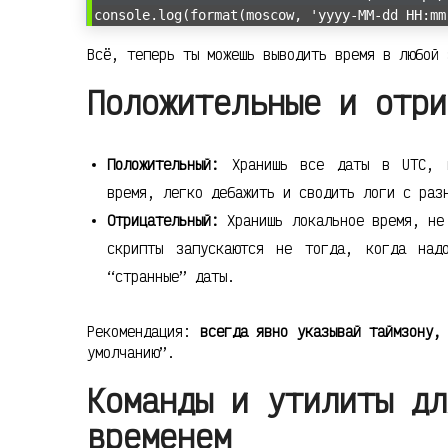
console.log(format(moscow, 'yyyy-MM-dd HH:mm
Всё, теперь ты можешь выводить время в любой 
Положительные и отри
Положительный:
Хранишь все даты в UTC, и
время, легко дебажить и сводить логи с раз
Отрицательный:
Хранишь локальное время, не 
скрипты запускаются не тогда, когда над
“странные” даты.
Рекомендация:
всегда явно указывай таймзону,
умолчанию”.
Команды и утилиты дл
временем