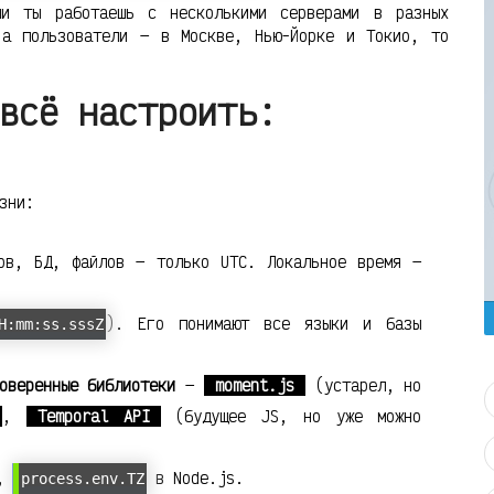
и ты работаешь с несколькими серверами в разных
 а пользователи — в Москве, Нью-Йорке и Токио, то
всё настроить:
зни:
ов, БД, файлов — только UTC. Локальное время —
). Его понимают все языки и базы
H:mm:ss.sssZ
оверенные библиотеки
—
moment.js
(устарел, но
,
Temporal API
(будущее JS, но уже можно
и,
в Node.js.
process.env.TZ