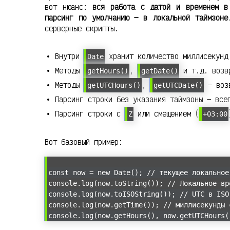
вот нюанс:
вся работа с датой и временем в
парсинг по умолчанию — в локальной таймзоне
серверные скрипты.
Внутри
хранит количество миллисекунд 
Date
Методы
,
и т.д. возвр
getHours()
getDate()
Методы
,
— возв
getUTCHours()
getUTCDate()
Парсинг строки без указания таймзоны — все
Парсинг строки с
или смещением (
Z
+03:00
Вот базовый пример:
const now = new Date(); // текущее локальное
console.log(now.toString()); // Локальное вр
console.log(now.toISOString()); // UTC в ISO
console.log(now.getTime()); // миллисекунды 
console.log(now.getHours(), now.getUTCHours(