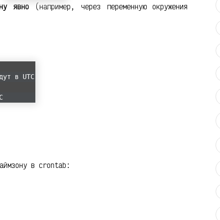
ну явно
(например, через переменную окружения
дут в UTC
C
аймзону в crontab: