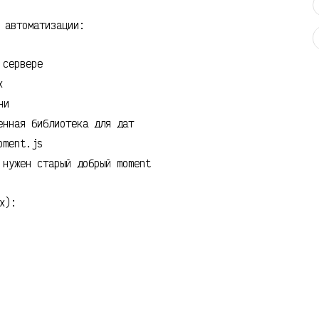
 автоматизации:
 сервере
x
ни
нная библиотека для дат
oment.js
нужен старый добрый moment
x):