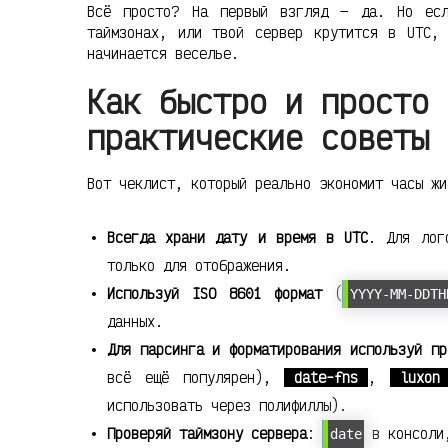
Всё просто? На первый взгляд — да. Но есл
таймзонах, или твой сервер крутится в UTC,
начинается веселье.
Как быстро и просто 
практические советы
Вот чеклист, который реально экономит часы жи
Всегда храни дату и время в UTC
. Для лог
только для отображения.
Используй ISO 8601 формат
(
YYYY-MM-DDTH
данных.
Для парсинга и форматирования используй пр
всё ещё популярен),
date-fns
,
luxon
использовать через полифиллы).
Проверяй таймзону сервера
:
в консол
date