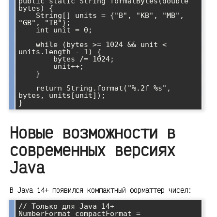
public static String formatBytes(double 
bytes) {

    String[] units = {"B", "KB", "MB", 
"GB", "TB"};

    int unit = 0;

    while (bytes >= 1024 && unit < 
units.length - 1) {

        bytes /= 1024;

        unit++;

    }

    return String.format("%.2f %s", 
bytes, units[unit]);

Новые возможности в
современных версиях
Java
В Java 14+ появился компактный форматтер чисел:
// Только для Java 14+

NumberFormat compactFormat = 