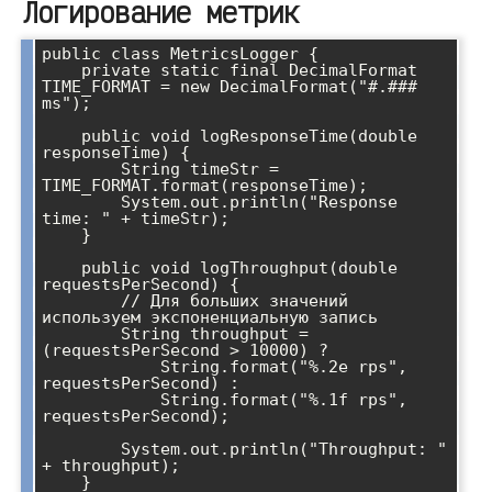
Логирование метрик
public class MetricsLogger {

    private static final DecimalFormat 
TIME_FORMAT = new DecimalFormat("#.### 
ms");

    public void logResponseTime(double 
responseTime) {

        String timeStr = 
TIME_FORMAT.format(responseTime);

        System.out.println("Response 
time: " + timeStr);

    }

    public void logThroughput(double 
requestsPerSecond) {

        // Для больших значений 
используем экспоненциальную запись

        String throughput = 
(requestsPerSecond > 10000) ? 

            String.format("%.2e rps", 
requestsPerSecond) :

            String.format("%.1f rps", 
requestsPerSecond);

        System.out.println("Throughput: " 
+ throughput);

    }
