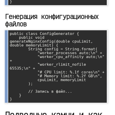
Генерация конфигурационных
файлов
public class ConfigGenerator {

    public void 
generateNginxConfig(double cpuLimit, 
double memoryLimit) {

        String config = String.format(

            "worker_processes auto;\n" +

            "worker_cpu_affinity auto;\n" 
+

            "worker_rlimit_nofile 
65535;\n" +

            "# CPU limit: %.1f cores\n" +

            "# Memory limit: %.2f GB\n",

            cpuLimit, memoryLimit

        );

        // Запись в файл...

    }

Подводные камни и как