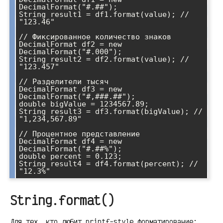
DecimalFormat("#.##");

String result1 = df1.format(value); // 
"123.46"

// Фиксированное количество знаков

DecimalFormat df2 = new 
DecimalFormat("#.000");

String result2 = df2.format(value); // 
"123.457"

// Разделители тысяч

DecimalFormat df3 = new 
DecimalFormat("#,###.##");

double bigValue = 1234567.89;

String result3 = df3.format(bigValue); // 
"1,234,567.89"

// Процентное представление

DecimalFormat df4 = new 
DecimalFormat("#.##%");

double percent = 0.123;

String result4 = df4.format(percent); // 
String.format()
Для тех, кто любит printf-style форматирование: