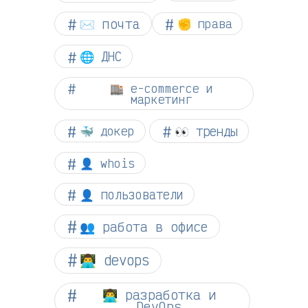
✉️ почта
✊ права
🌐 ДНС
🏬 e-commerce и
маркетинг
👀 тренды
🐳 докер
👤 whois
👤 пользователи
👥 работа в офисе
👨‍💻 devops
👨‍💻 разработка и
DevOps