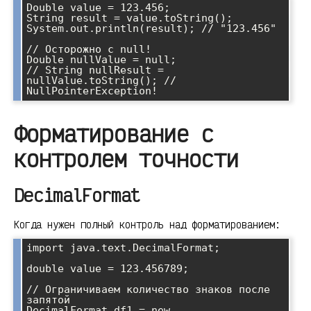
Double value = 123.456;

String result = value.toString();

System.out.println(result); // "123.456"

// Осторожно с null!

Double nullValue = null;

// String nullResult = 
nullValue.toString(); // 
Форматирование с
контролем точности
DecimalFormat
Когда нужен полный контроль над форматированием:
import java.text.DecimalFormat;

double value = 123.456789;

// Ограничиваем количество знаков после 
запятой

DecimalFormat df1 = new 