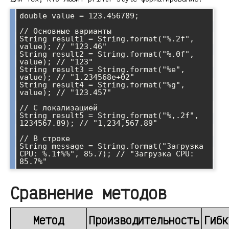
double value = 123.456789;

// Основные варианты

String result1 = String.format("%.2f", 
value); // "123.46"

String result2 = String.format("%.0f", 
value); // "123"

String result3 = String.format("%e", 
value); // "1.234568e+02"

String result4 = String.format("%g", 
value); // "123.457"

// С локализацией

String result5 = String.format("%,.2f", 
1234567.89); // "1,234,567.89"

// В строке

String message = String.format("Загрузка 
CPU: %.1f%%", 85.7); // "Загрузка CPU: 
Сравнение методов
Метод
Производительность
Гибк