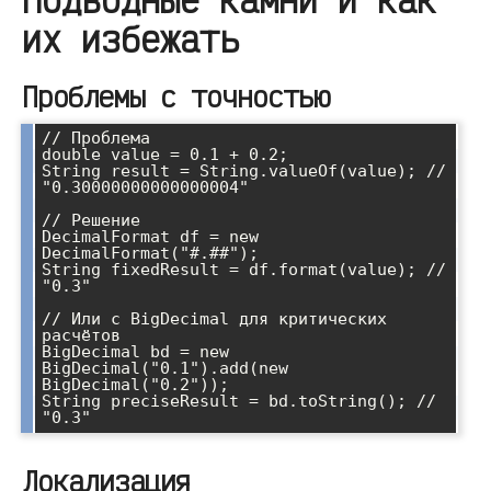
их избежать
Проблемы с точностью
// Проблема

double value = 0.1 + 0.2;

String result = String.valueOf(value); // 
"0.30000000000000004"

// Решение

DecimalFormat df = new 
DecimalFormat("#.##");

String fixedResult = df.format(value); // 
"0.3"

// Или с BigDecimal для критических 
расчётов

BigDecimal bd = new 
BigDecimal("0.1").add(new 
BigDecimal("0.2"));

String preciseResult = bd.toString(); // 
Локализация