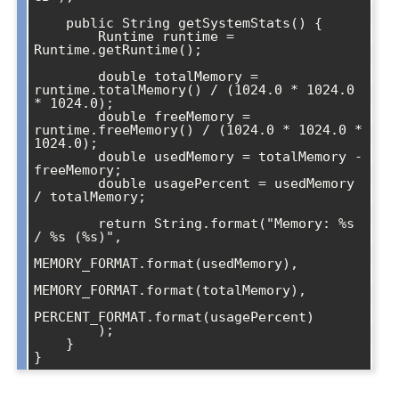
    public String getSystemStats() {

        Runtime runtime = 
Runtime.getRuntime();

        double totalMemory = 
runtime.totalMemory() / (1024.0 * 1024.0 
* 1024.0);

        double freeMemory = 
runtime.freeMemory() / (1024.0 * 1024.0 * 
1024.0);

        double usedMemory = totalMemory - 
freeMemory;

        double usagePercent = usedMemory 
/ totalMemory;

        return String.format("Memory: %s 
/ %s (%s)", 

MEMORY_FORMAT.format(usedMemory),

MEMORY_FORMAT.format(totalMemory),

PERCENT_FORMAT.format(usagePercent)

        );

    }
