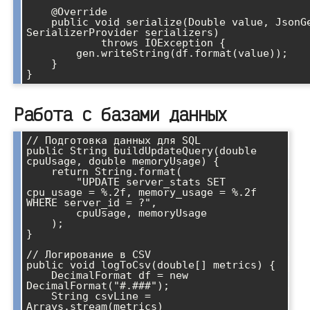
    @Override

    public void serialize(Double value, JsonGenerator gen, 
SerializerProvider serializers) 

            throws IOException {

        gen.writeString(df.format(value));

    }

Работа с базами данных
// Подготовка данных для SQL

public String buildUpdateQuery(double 
cpuUsage, double memoryUsage) {

    return String.format(

        "UPDATE server_stats SET 
cpu_usage = %.2f, memory_usage = %.2f 
WHERE server_id = ?",

        cpuUsage, memoryUsage

    );

}

// Логирование в CSV

public void logToCsv(double[] metrics) {

    DecimalFormat df = new 
DecimalFormat("#.###");

    String csvLine = 
Arrays.stream(metrics)
