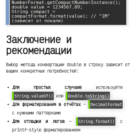
NumberFormat.getCompactNumberInstance();

double value = 1234567.89;

String compact = 
compactFormat.format(value); // "1M" 
Заключение и
рекомендации
Выбор метода конвертации double в строку зависит от
ваших конкретных потребностей:
Для простых случаев
используйте
или
String.valueOf()
Double.toString()
Для форматирования в отчётах
—
DecimalFormat
с нужными паттернами
Для отладки и логов
—
с
String.format()
printf-style форматированием