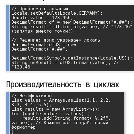
// Проблема с локалью

Locale.setDefault(Locale.GERMANY);

double value = 123.456;

DecimalFormat df = new DecimalFormat("#.##");

String result = df.format(value); // "123,46" 
(запятая вместо точки!)

// Решение: явно указываем локаль

DecimalFormat dfUS = new 
DecimalFormat("#.##", 

DecimalFormatSymbols.getInstance(Locale.US));

String usResult = dfUS.format(value); // 
Производительность в циклах
// Неэффективно

List values = Arrays.asList(1.1, 2.2, 
3.3, 4.4, 5.5);

List results = new ArrayList<>();

for (double value : values) {

    results.add(String.format("%.2f", 
value)); // Каждый раз создаёт новый 
форматтер

}
