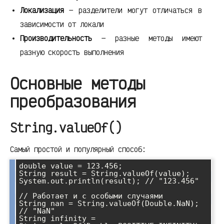
Локализация
— разделители могут отличаться в
зависимости от локали
Производительность
— разные методы имеют
разную скорость выполнения
Основные методы
преобразования
String.valueOf()
Самый простой и популярный способ:
double value = 123.456;

String result = String.valueOf(value);

System.out.println(result); // "123.456"

// Работает и с особыми случаями

String nan = String.valueOf(Double.NaN); 
// "NaN"

String infinity = 