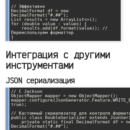
// Эффективно

DecimalFormat df = new 
DecimalFormat("#.##");

List results = new ArrayList<>();

for (double value : values) {

    results.add(df.format(value)); // 
Переиспользуем форматтер

Интеграция с другими
инструментами
JSON сериализация
// С Jackson

ObjectMapper mapper = new ObjectMapper();

mapper.configure(JsonGenerator.Feature.WRITE_B
true);

// Кастомный сериализатор для контроля формата
public class DoubleSerializer extends JsonSeri
    private static final DecimalFormat df = new 
DecimalFormat("#.##");
