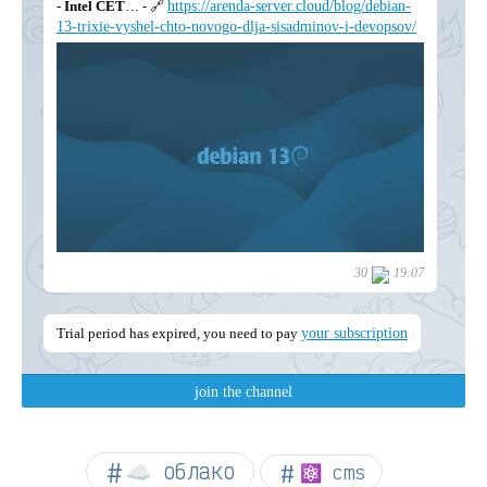
☁︎ облако
⚛ cms