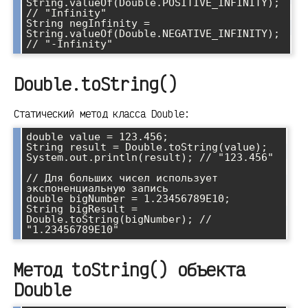
String.valueOf(Double.POSITIVE_INFINITY); 
// "Infinity"

String negInfinity = 
String.valueOf(Double.NEGATIVE_INFINITY); 
Double.toString()
Статический метод класса Double:
double value = 123.456;

String result = Double.toString(value);

System.out.println(result); // "123.456"

// Для больших чисел использует 
экспоненциальную запись

double bigNumber = 1.23456789E10;

String bigResult = 
Double.toString(bigNumber); // 
Метод toString() объекта
Double