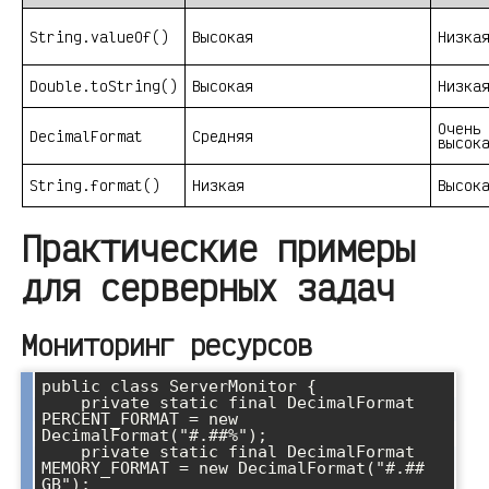
String.valueOf()
Высокая
Низка
Double.toString()
Высокая
Низка
Очень
DecimalFormat
Средняя
высок
String.format()
Низкая
Высок
Практические примеры
для серверных задач
Мониторинг ресурсов
public class ServerMonitor {

    private static final DecimalFormat 
PERCENT_FORMAT = new 
DecimalFormat("#.##%");

    private static final DecimalFormat 
MEMORY_FORMAT = new DecimalFormat("#.## 
GB");
