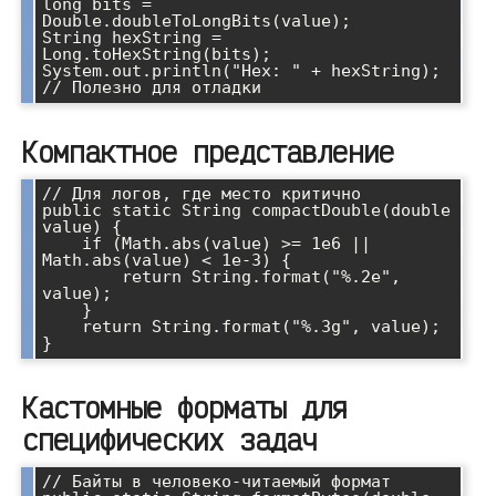
long bits = 
Double.doubleToLongBits(value);

String hexString = 
Long.toHexString(bits);

System.out.println("Hex: " + hexString); 
Компактное представление
// Для логов, где место критично

public static String compactDouble(double 
value) {

    if (Math.abs(value) >= 1e6 || 
Math.abs(value) < 1e-3) {

        return String.format("%.2e", 
value);

    }

    return String.format("%.3g", value);

Кастомные форматы для
специфических задач
// Байты в человеко-читаемый формат
