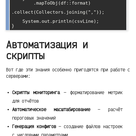
        .mapToObj(df::format)

.collect(Collectors.joining(","));

    System.out.println(csvLine);

Автоматизация и
скрипты
Вот где эти знания особенно пригодятся при работе с
серверами:
Скрипты мониторинга
— форматирование метрик
для отчётов
Автоматическое масштабирование
— расчёт
пороговых значений
Генерация конфигов
— создание файлов настроек
с числовыми параметрами