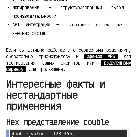
Логирование
— структурированный вывод
производительности
API интеграции
— подготовка данных для
внешних систем
Если вы активно работаете с серверными решениями,
обязательно присмотритесь к
аренде VPS
для
тестирования ваших скриптов или
выделенному
серверу
для продакшена.
Интересные факты и
нестандартные
применения
Hex представление double
double value = 123.456;
