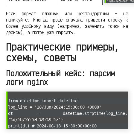
"%m-%d-%Y %
Если формат сложный или нестандартный — не
паникуйте. Иногда проще сначала привести строку к
более удобному виду (например, заменить точки на
дефисы), а потом уже парсить.
Практические примеры,
схемы, советы
Положительный кейс: парсим
логи nginx
from datetime import datetime
log_line = '18/Jun/2024:15:30:00 +0000'
dt = datetime.strptime(log_line,
'%d/%b/%Y:%H:%M:%S %z')
print(dt) # 2024-06-18 15:30:00+00:00