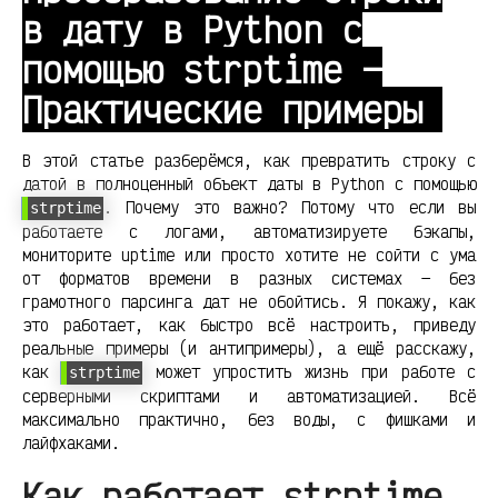
в дату в Python с
помощью strptime —
Практические примеры
В этой статье разберёмся, как превратить строку с
датой в полноценный объект даты в Python с помощью
. Почему это важно? Потому что если вы
strptime
работаете с логами, автоматизируете бэкапы,
мониторите uptime или просто хотите не сойти с ума
от форматов времени в разных системах — без
грамотного парсинга дат не обойтись. Я покажу, как
это работает, как быстро всё настроить, приведу
реальные примеры (и антипримеры), а ещё расскажу,
как
может упростить жизнь при работе с
strptime
серверными скриптами и автоматизацией. Всё
максимально практично, без воды, с фишками и
лайфхаками.
Как работает strptime