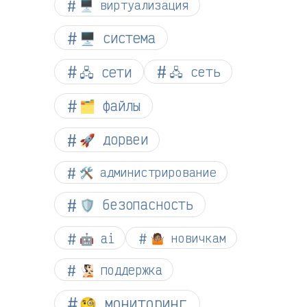
🖥️ виртуализация
🖥️ система
🖧 сети
🖧 сеть
🗂️ файлы
🚀 дорвеи
🛠️ администрирование
🛡️ безопасность
🤖 ai
🤷🏽 новичкам
🧏🏻 поддержка
🧐 мониторинг