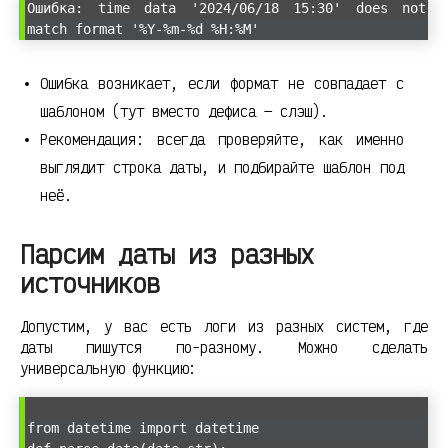
Ошибка: time data '2024/06/18 15:30' does not
match format '%Y-%m-%d %H:%M'
Ошибка возникает, если формат не совпадает с
шаблоном (тут вместо дефиса — слэш).
Рекомендация: всегда проверяйте, как именно
выглядит строка даты, и подбирайте шаблон под
неё.
Парсим даты из разных
источников
Допустим, у вас есть логи из разных систем, где
даты пишутся по-разному. Можно сделать
универсальную функцию:
from datetime import datetime