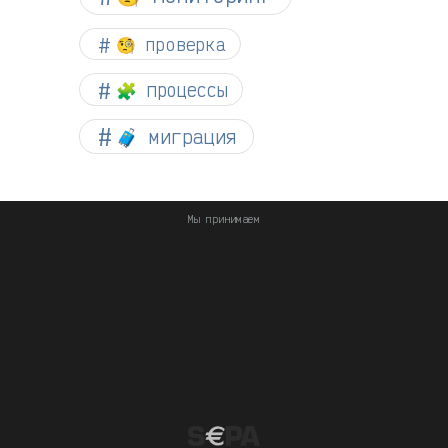
🧐 проверка
🧩 процессы
🧳 миграция
Мы принимаем