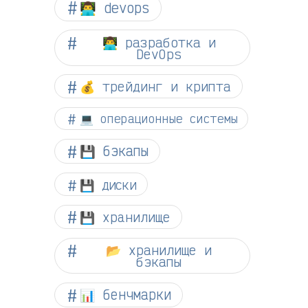
👨‍💻 devops
👨‍💻 разработка и
DevOps
💰 трейдинг и крипта
💻 операционные системы
💾 бэкапы
💾 диски
💾 хранилище
📂 хранилище и
бэкапы
📊 бенчмарки