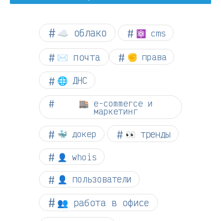
☁︎ облако
⚛ cms
✉️ почта
✊ права
🌐 ДНС
🏬 e-commerce и
маркетинг
👀 тренды
🐳 докер
👤 whois
👤 пользователи
👥 работа в офисе