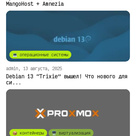
MangoHost + Amnezia
💻 операционные системы
admin, 13 августа, 2025
Debian 13 “Trixie” вышел! Что нового для
си...
📦 контейнеры
🖥️ виртуализация