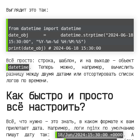
Выглядит это так:
from datetime import datetime
date_obj = datetime.strptime("2024-06-18
15:30:00", "%Y-%m-%d %H:%M:%S")
print(date_obj) # 2024-06-18 15:30:00
Всё просто: строка, шаблон, и на выходе — объект
. Теперь можно, например, вычислить
datetime
разницу между двумя датами или отсортировать список
логов по времени.
Как быстро и просто
всё настроить?
Всё, что нужно — это знать, в каком формате к вам
прилетает дата. Например, логи nginx по умолчанию
пишут дату так:
. А
18/Jun/2024:15:30:00 +0000