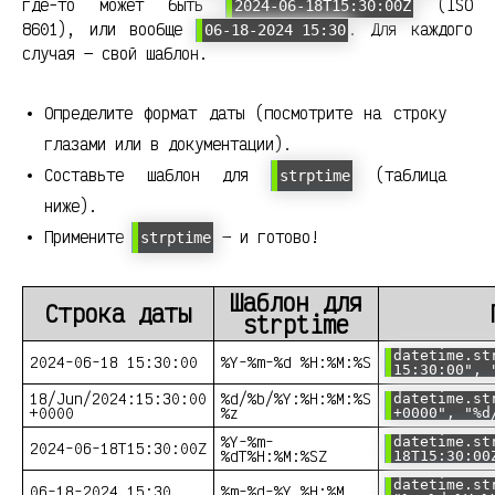
где-то может быть
(ISO
2024-06-18T15:30:00Z
8601), или вообще
. Для каждого
06-18-2024 15:30
случая — свой шаблон.
Определите формат даты (посмотрите на строку
глазами или в документации).
Составьте шаблон для
(таблица
strptime
ниже).
Примените
— и готово!
strptime
Шаблон для
Строка даты
strptime
datetime.st
2024-06-18 15:30:00
%Y-%m-%d %H:%M:%S
15:30:00", 
18/Jun/2024:15:30:00
%d/%b/%Y:%H:%M:%S
datetime.st
+0000
%z
+0000", "%d
%Y-%m-
datetime.st
2024-06-18T15:30:00Z
%dT%H:%M:%SZ
18T15:30:00
datetime.st
06-18-2024 15:30
%m-%d-%Y %H:%M