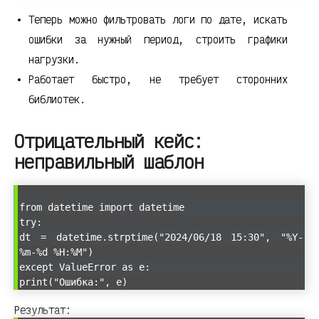
Теперь можно фильтровать логи по дате, искать
ошибки за нужный период, строить графики
нагрузки.
Работает быстро, не требует сторонних
библиотек.
Отрицательный кейс:
неправильный шаблон
from datetime import datetime
try:
dt = datetime.strptime("2024/06/18 15:30", "%Y-
%m-%d %H:%M")
except ValueError as e:
print("Ошибка:", e)
Результат: