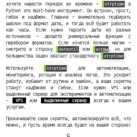
хотите навести порядок во времени —
в
strptime
Python это must-have инструмент. Он встроен, прост,
гибок и надёжен. Главное — внимательно подбирать
шаблон под формат даты, и тогда всё будет работать
как часы. Если нужно парсить даты из разных
источников — делайте универсальные функции с
перебором форматов. Если хочется больше магии —
смотрите в сторону
или
, но для
dateutil
arrow
большинства задач хватает стандартного
.
strptime
Используйте
для автоматизации,
strptime
мониторинга, ротации и анализа логов. Это ускорит
работу, избавит от рутины и ошибок, а ваши скрипты
станут надёжнее и гибче. Если нужен VPS или
выделенный сервер для экспериментов и автоматизации
—
VPS
или
выделенный сервер
всегда к вашим
услугам.
Прокачивайте свои скрипты, автоматизируйте всё, что
можно, и пусть время всегда будет на вашей стороне!