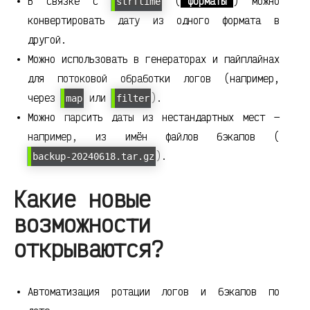
В связке с
(
форматы
) можно
strftime
конвертировать дату из одного формата в
другой.
Можно использовать в генераторах и пайплайнах
для потоковой обработки логов (например,
через
или
).
map
filter
Можно парсить даты из нестандартных мест —
например, из имён файлов бэкапов (
).
backup-20240618.tar.gz
Какие новые
возможности
открываются?
Автоматизация ротации логов и бэкапов по