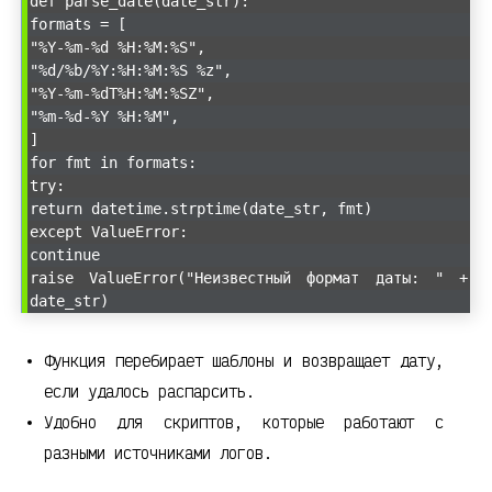
def parse_date(date_str):
formats = [
"%Y-%m-%d %H:%M:%S",
"%d/%b/%Y:%H:%M:%S %z",
"%Y-%m-%dT%H:%M:%SZ",
"%m-%d-%Y %H:%M",
]
for fmt in formats:
try:
return datetime.strptime(date_str, fmt)
except ValueError:
continue
raise ValueError("Неизвестный формат даты: " +
date_str)
Функция перебирает шаблоны и возвращает дату,
если удалось распарсить.
Удобно для скриптов, которые работают с
разными источниками логов.