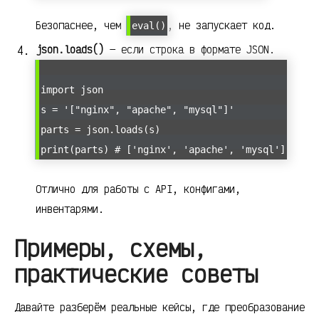
Безопаснее, чем
, не запускает код.
eval()
json.loads()
— если строка в формате JSON.
import json
s = '["nginx", "apache", "mysql"]'
parts = json.loads(s)
print(parts) # ['nginx', 'apache', 'mysql']
Отлично для работы с API, конфигами,
инвентарями.
Примеры, схемы,
практические советы
Давайте разберём реальные кейсы, где преобразование