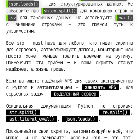
— для структурированных данных. Не
json.loads()
забывайте про
для командных строк и
shlex.split()
для табличных данных. Не используйте
csv
eval()
с внешними строками — это прямой путь к
уязвимостям.
Всё это — must-have для любого, кто пишет скрипты
для серверов, автоматизирует деплой, мониторинг или
просто хочет меньше тратить времени на рутину.
Применяйте эти приёмы — и ваши скрипты станут
надёжнее, а жизнь проще.
Если вы ищете надёжный VPS для своих экспериментов
с Python и автоматизацией —
заказать VPS
. Для
серьёзных задач —
выделенный сервер
.
Официальная документация Python по строкам:
str.split()
,
re.split()
,
ast.literal_eval()
,
json.loads()
.
Прокачивайте свои скрипты, автоматизируйте всё, что
можно, и не забывайте: хороший код — это тот,