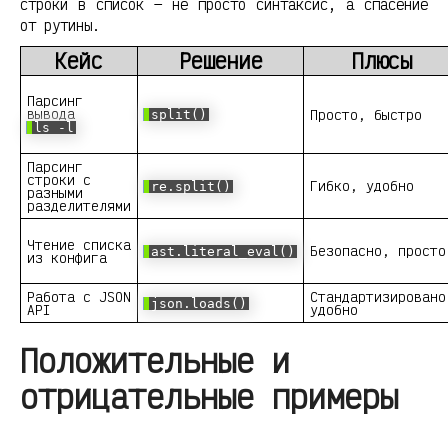
строки в список — не просто синтаксис, а спасение
от рутины.
Кейс
Решение
Плюсы
Парсинг
вывода
Просто, быстро
split()
ls -l
Парсинг
строки с
Гибко, удобно
re.split()
разными
разделителями
Чтение списка
Безопасно, просто
ast.literal_eval()
из конфига
Работа с JSON
Стандартизировано
json.loads()
API
удобно
Положительные и
отрицательные примеры