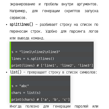
экранирование и пробелы внутри аргументов.
Например, для генерации скриптов запуска
сервисов.
splitlines()
— разбивает строку на список по
переносам строк. Удобно для парсинга логов
или вывода команд.
s = "line1\nline2\nline3"
lines = s.splitlines()
print(lines) # ['line1', 'line2', 'line3']
list()
— превращает строку в список символов:
s = "abc"
chars = list(s)
print(chars) # ['a', 'b', 'c']
Иногда полезно для генерации паролей или