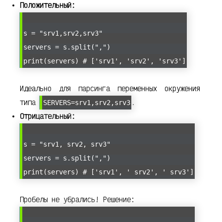
Положительный:
s = "srv1,srv2,srv3"
servers = s.split(",")
print(servers) # ['srv1', 'srv2', 'srv3']
Идеально для парсинга переменных окружения
типа
.
SERVERS=srv1,srv2,srv3
Отрицательный:
s = "srv1, srv2, srv3"
servers = s.split(",")
print(servers) # ['srv1', ' srv2', ' srv3']
Пробелы не убрались! Решение: