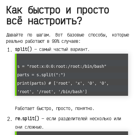
Как быстро и просто
всё настроить?
Давайте по шагам. Вот базовые способы, которые
реально работают в 99% случаев:
split()
— самый частый вариант.
s = "root:x:0:0:root:/root:/bin/bash"
parts = s.split(":")
print(parts) # ['root', 'x', '0', '0',
'root', '/root', '/bin/bash']
Работает быстро, просто, понятно.
re.split()
— если разделителей несколько или
они сложные.