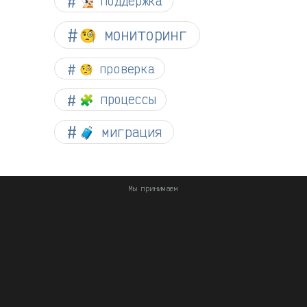
🧏🏻 поддержка
🧐 мониторинг
🧐 проверка
🧩 процессы
🧳 миграция
Мы принимаем