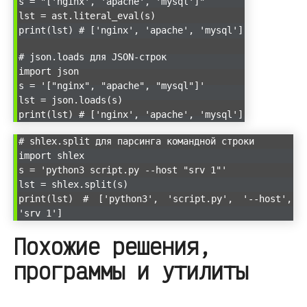
s = "['nginx', 'apache', 'mysql']"
lst = ast.literal_eval(s)
print(lst) # ['nginx', 'apache', 'mysql']
# json.loads для JSON-строк
import json
s = '["nginx", "apache", "mysql"]'
lst = json.loads(s)
print(lst) # ['nginx', 'apache', 'mysql']
# shlex.split для парсинга командной строки
import shlex
s = 'python3 script.py --host "srv 1"'
lst = shlex.split(s)
print(lst) # ['python3', 'script.py', '--host',
'srv 1']
Похожие решения,
программы и утилиты