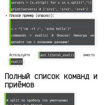
servers = [x.strip() for x in s.split(",")]
print(servers) # ['srv1', 'srv2', 'srv3']
Плохой пример (опасно!):
s = "['rm -rf /', 'echo hello']"
commands = eval(s) # Опасно! Никогда не
делайте так с внешними данными!
Используйте
вместо
ast.literal_eval()
.
eval()
Полный список команд и
приёмов
# split по пробелу (по умолчанию)