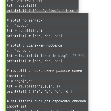
s = "one two three"
lst = s.split()
print(lst) # ['one', 'two', 'three']
# split по запятой
s = "a,b,c"
lst = s.split(",")
print(lst) # ['a', 'b', 'c']
# split с удалением пробелов
s = "a, b, c"
lst = [x.strip() for x in s.split(",")]
print(lst) # ['a', 'b', 'c']
# re.split с несколькими разделителями
import re
s = "a;b|c,d"
lst = re.split(r'[;|,]', s)
print(lst) # ['a', 'b', 'c', 'd']
# ast.literal_eval для строковых списков
import ast