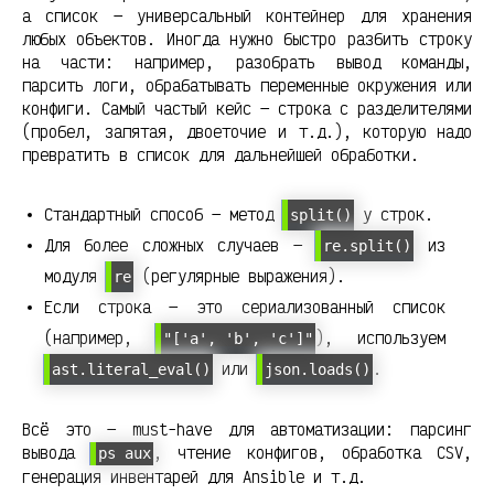
а список — универсальный контейнер для хранения
любых объектов. Иногда нужно быстро разбить строку
на части: например, разобрать вывод команды,
парсить логи, обрабатывать переменные окружения или
конфиги. Самый частый кейс — строка с разделителями
(пробел, запятая, двоеточие и т.д.), которую надо
превратить в список для дальнейшей обработки.
Стандартный способ — метод
у строк.
split()
Для более сложных случаев —
из
re.split()
модуля
(регулярные выражения).
re
Если строка — это сериализованный список
(например,
), используем
"['a', 'b', 'c']"
или
.
ast.literal_eval()
json.loads()
Всё это — must-have для автоматизации: парсинг
вывода
, чтение конфигов, обработка CSV,
ps aux
генерация инвентарей для Ansible и т.д.