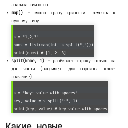
анализа символов.
map()
— можно сразу привести элементы к
нужному типу:
s = "1,2,3"
nums = list(map(int, s.split(",")))
print(nums) # [1, 2, 3]
split(None, 1)
— разбивает строку только на
две части (например, для парсинга ключ-
значение).
s = "key: value with spaces"
key, value = s.split(":", 1)
print(key, value) # key value with spaces
Какие новые