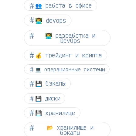
👥 работа в офисе
👨‍💻 devops
👨‍💻 разработка и
DevOps
💰 трейдинг и крипта
💻 операционные системы
💾 бэкапы
💾 диски
💾 хранилище
📂 хранилище и
бэкапы