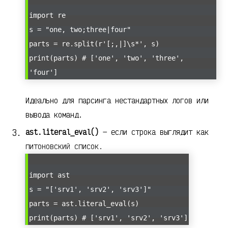
import re
s = "one, two;three|four"
parts = re.split(r'[;,|]\s*', s)
print(parts) # ['one', 'two', 'three',
'four']
Идеально для парсинга нестандартных логов или
вывода команд.
ast.literal_eval()
— если строка выглядит как
питоновский список.
import ast
s = "['srv1', 'srv2', 'srv3']"
parts = ast.literal_eval(s)
print(parts) # ['srv1', 'srv2', 'srv3']