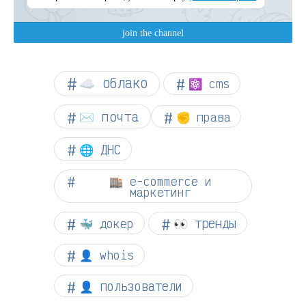
☁︎ облако
⚛ cms
✉️ почта
✊ права
🌐 ДНС
🏬 e-commerce и
маркетинг
👀 тренды
🐳 докер
👤 whois
👤 пользователи