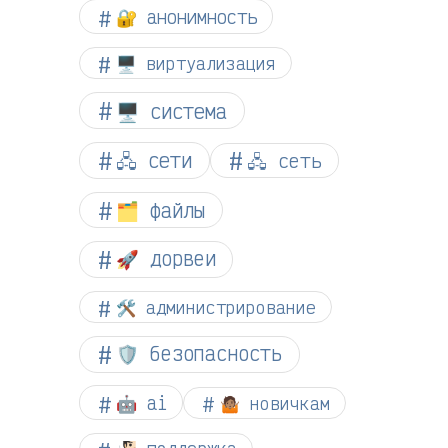
🔐 анонимность
🖥️ виртуализация
🖥️ система
🖧 сети
🖧 сеть
🗂️ файлы
🚀 дорвеи
🛠️ администрирование
🛡️ безопасность
🤖 ai
🤷🏽 новичкам