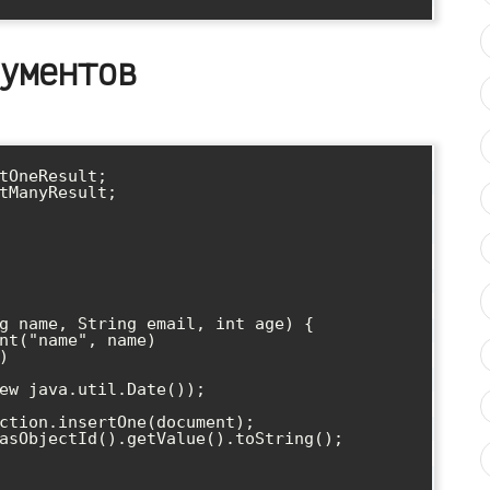
ументов
tOneResult;

tManyResult;
