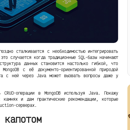
поздно сталкивается с необходимостью интегрировать
 это случается когда традиционные SQL-базы начинают
структура данных становится настолько гибкой, что
 MongoDB с её документо-ориентированной природой
та с ней через Java может вызвать вопросы даже у
ь CRUD-операции в MongoDB используя Java. Покажу
х камнях и дам практические рекомендации, которые
uction-серверах.
 капотом