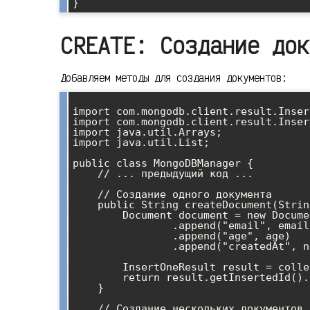
CREATE: Создание док
Добавляем методы для создания документов:
import com.mongodb.client.result.Inser
import com.mongodb.client.result.Inser
import java.util.Arrays;

import java.util.List;

public class MongoDBManager {

    // ... предыдущий код ...

    // Создание одного документа

    public String createDocument(String name, String email, int age) {

        Document document = new Document("name", name)

                .append("email", email)

                .append("age", age)

                .append("createdAt", new java.util.Date());

        InsertOneResult result = collection.insertOne(document);

        return result.getInsertedId().asObjectId().getValue().toString();

    }

    // Создание нескольких документов
