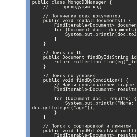
public class MongoDBManager {

    // ... предыдущий код ...

    // Получение всех документов

    public void readAllDocuments() {

        FindIterable<Document> documents = collection.find();

        for (Document doc : documents) {

            System.out.println(doc.toJson());

        }

    }

    // Поиск по ID

    public Document findById(String id) {

        return collection.find(eq("_id", new ObjectId(id))).first();

    }

    // Поиск по условию

    public void findByCondition() {

        // Найти пользователей старше 25 лет

        FindIterable<Document> results = collection.find(gt("age", 25));

        for (Document doc : results) {

            System.out.println("Name: " + doc.getString("name") + ", Age: " + 
doc.getInteger("age"));

        }

    }

    // Поиск с сортировкой и лимитом

    public void findWithSortAndLimit() {

        FindIterable<Document> results = collection.find()
