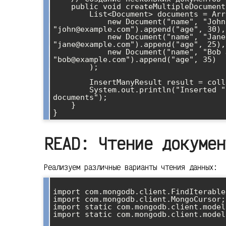
    public void createMultipleDocuments() {

        List<Document> documents = Arrays.asList(

            new Document("name", "John Doe").append("email", 
"john@example.com").append("age", 30),

            new Document("name", "Jane Smith").append("email", 
"jane@example.com").append("age", 25),

            new Document("name", "Bob Johnson").append("email", 
"bob@example.com").append("age", 35)

        );

        InsertManyResult result = collection.insertMany(documents);

        System.out.println("Inserted " + result.getInsertedIds().size() + " 
documents");

    }

READ: Чтение докумен
Реализуем различные варианты чтения данных:
import com.mongodb.client.FindIterable;
import com.mongodb.client.MongoCursor;

import static com.mongodb.client.model
import static com.mongodb.client.model