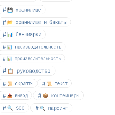
💾 хранилище
📂 хранилище и бэкапы
📊 бенчмарки
📊 производительность
📊 производительность
📋 руководство
📜 скрипты
📜 текст
📦 контейнеры
📤 вывод
🔍 seo
🔍 парсинг