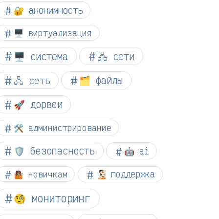
🔐 анонимность
🖥️ виртуализация
🖥️ система
🖧 сети
🗂️ файлы
🖧 сеть
🚀 дорвеи
🛠️ администрирование
🛡️ безопасность
🤖 ai
🤷🏽 новичкам
🧏🏻 поддержка
🧐 мониторинг