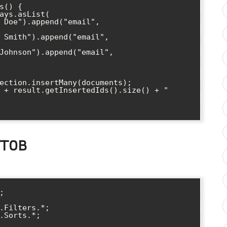
тов


.Filters.*;

.Sorts.*;
