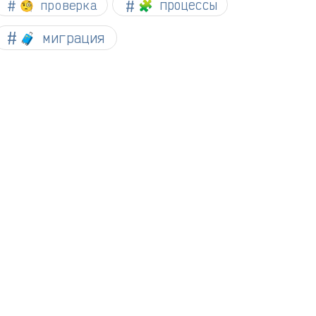
🧐 проверка
🧩 процессы
🧳 миграция