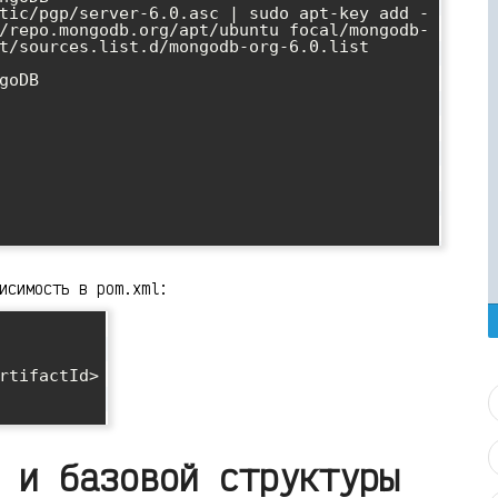
tic/pgp/server-6.0.asc | sudo apt-key add -

/repo.mongodb.org/apt/ubuntu focal/mongodb-
t/sources.list.d/mongodb-org-6.0.list

oDB

исимость в pom.xml:
 и базовой структуры