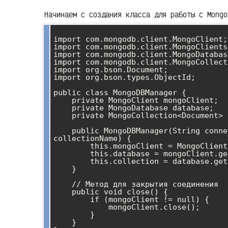
Начинаем с создания класса для работы с Mongo
import com.mongodb.client.MongoClient;

import com.mongodb.client.MongoClients;
import com.mongodb.client.MongoDatabase
import com.mongodb.client.MongoCollecti
import org.bson.Document;

import org.bson.types.ObjectId;

public class MongoDBManager {

    private MongoClient mongoClient;

    private MongoDatabase database;

    private MongoCollection<Document> collection;

    public MongoDBManager(String connectionString, String databaseName, String 
collectionName) {

        this.mongoClient = MongoClients.create(connectionString);

        this.database = mongoClient.getDatabase(databaseName);

        this.collection = database.getCollection(collectionName);

    }

    // Метод для закрытия соединения

    public void close() {

        if (mongoClient != null) {

            mongoClient.close();

        }

    }
