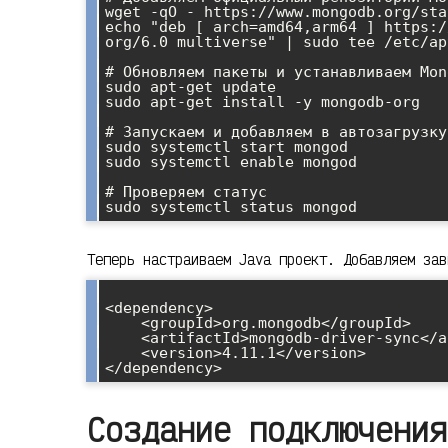
wget -qO - https://www.mongodb.org/sta
echo "deb [ arch=amd64,arm64 ] https:/
org/6.0 multiverse" | sudo tee /etc/ap
# Обновляем пакеты и устанавливаем Mong
sudo apt-get update

sudo apt-get install -y mongodb-org

# Запускаем и добавляем в автозагрузку

sudo systemctl start mongod

sudo systemctl enable mongod

# Проверяем статус

Теперь настраиваем Java проект. Добавляем зав
<dependency>

    <groupId>org.mongodb</groupId>

    <artifactId>mongodb-driver-sync</artifactId>

    <version>4.11.1</version>

Создание подключения