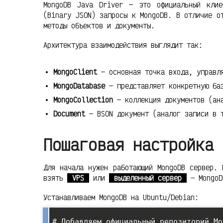
MongoDB Java Driver — это официальный клие
(Binary JSON) запросы к MongoDB. В отличие о
методы объектов и документы.
Архитектура взаимодействия выглядит так:
MongoClient
— основная точка входа, управля
MongoDatabase
— представляет конкретную ба
MongoCollection
— коллекция документов (ана
Document
— BSON документ (аналог записи в 
Пошаговая настройка 
Для начала нужен работающий MongoDB сервер. 
взять
VPS
или
выделенный сервер
— MongoD
Устанавливаем MongoDB на Ubuntu/Debian:
# Добавляем официальный репозиторий Mo