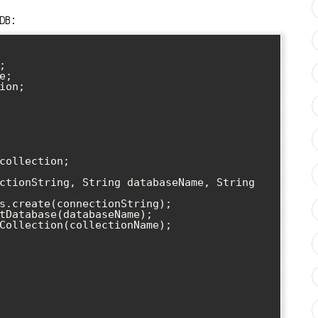
DB:


;

on;
