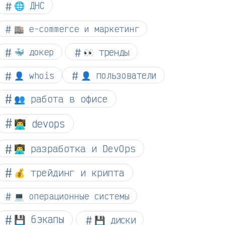
🌐 ДНС
🏬 e-commerce и маркетинг
👀 тренды
🐳 докер
👤 whois
👤 пользователи
👥 работа в офисе
👨‍💻 devops
👨‍💻 разработка и DevOps
💰 трейдинг и крипта
💻 операционные системы
💾 бэкапы
💾 диски