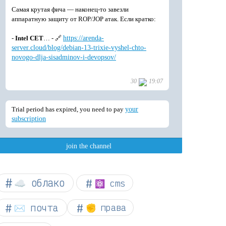
☁︎ облако
⚛ cms
✉️ почта
✊ права