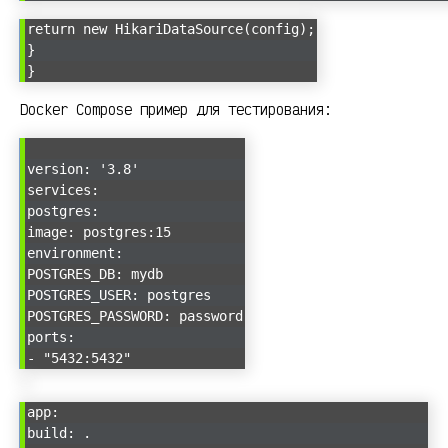
return new HikariDataSource(config);
}
}
Docker Compose пример для тестирования:
version: '3.8'
services:
postgres:
image: postgres:15
environment:
POSTGRES_DB: mydb
POSTGRES_USER: postgres
POSTGRES_PASSWORD: password
ports:
- "5432:5432"
app:
build: .