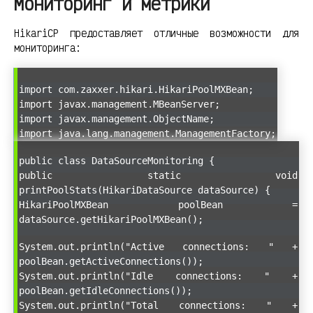
Мониторинг и метрики
HikariCP предоставляет отличные возможности для
мониторинга:
import com.zaxxer.hikari.HikariPoolMXBean;
import javax.management.MBeanServer;
import javax.management.ObjectName;
import java.lang.management.ManagementFactory;
public class DataSourceMonitoring {
public static void
printPoolStats(HikariDataSource dataSource) {
HikariPoolMXBean poolBean =
dataSource.getHikariPoolMXBean();
System.out.println("Active connections: " +
poolBean.getActiveConnections());
System.out.println("Idle connections: " +
poolBean.getIdleConnections());
System.out.println("Total connections: " +