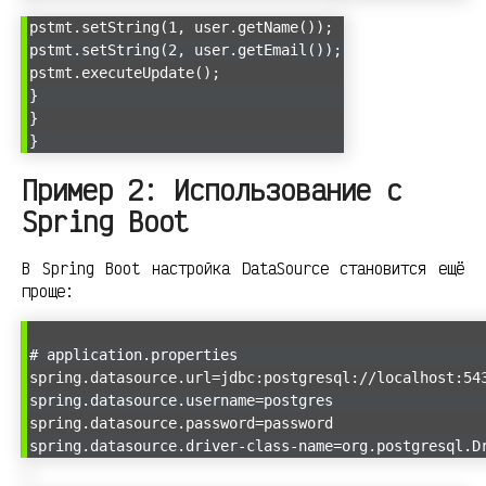
pstmt.setString(1, user.getName());
pstmt.setString(2, user.getEmail());
pstmt.executeUpdate();
}
}
}
Пример 2: Использование с
Spring Boot
В Spring Boot настройка DataSource становится ещё
проще:
# application.properties
spring.datasource.url=jdbc:postgresql://localhost:54
spring.datasource.username=postgres
spring.datasource.password=password
spring.datasource.driver-class-name=org.postgresql.D