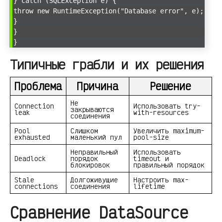
} catch (SQLException e) {
throw new RuntimeException("Database error", e);
}
}
}
Типичные грабли и их решения
Проблема
Причина
Решение
Не
Connection
Использовать try-
закрываются
leak
with-resources
соединения
Pool
Слишком
Увеличить maximum-
exhausted
маленький пул
pool-size
Неправильный
Использовать
Deadlock
порядок
timeout и
блокировок
правильный порядок
Stale
Долгоживущие
Настроить max-
connections
соединения
lifetime
Сравнение DataSource