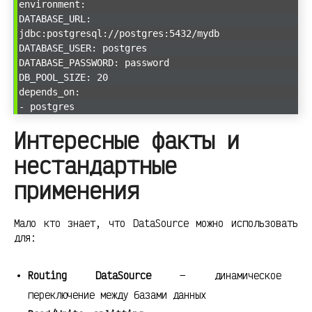
environment:
DATABASE_URL:
jdbc:postgresql://postgres:5432/mydb
DATABASE_USER: postgres
DATABASE_PASSWORD: password
DB_POOL_SIZE: 20
depends_on:
- postgres
Интересные факты и
нестандартные
применения
Мало кто знает, что DataSource можно использовать
для:
Routing DataSource
— динамическое
переключение между базами данных