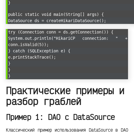
}
public static void main(String[] args) {
DataSource ds = createHikariDataSource();
try (Connection conn = ds.getConnection()) {
System.out.println("HikariCP connection: " +
conn.isValid(5));
} catch (SQLException e) {
e.printStackTrace();
}
}
}
Практические примеры и
разбор граблей
Пример 1: DAO с DataSource
Классический пример использования DataSource в DAO