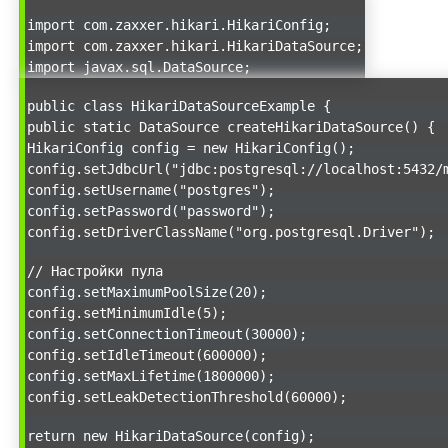
import com.zaxxer.hikari.HikariConfig;
import com.zaxxer.hikari.HikariDataSource;
import javax.sql.DataSource;
public class HikariDataSourceExample {
public static DataSource createHikariDataSource() {
HikariConfig config = new HikariConfig();
config.setJdbcUrl("jdbc:postgresql://localhost:5432/
config.setUsername("postgres");
config.setPassword("password");
config.setDriverClassName("org.postgresql.Driver");
// Настройки пула
config.setMaximumPoolSize(20);
config.setMinimumIdle(5);
config.setConnectionTimeout(30000);
config.setIdleTimeout(600000);
config.setMaxLifetime(1800000);
config.setLeakDetectionThreshold(60000);
return new HikariDataSource(config);