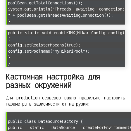
poolBean.getTotalConnections());
System.out.println("Threads awaiting connection:
" + poolBean.getThreadsAwaitingConnection());
}
public static void enableJMX(HikariConfig config)
{
config.setRegisterMbeans(true);
config.setPoolName("MyHikariPool");
}
}
Кастомная настройка для
разных окружений
Для production-серверов важно правильно настроить
параметры в зависимости от нагрузки:
public class DataSourceFactory {
public static DataSource createForEnvironment(