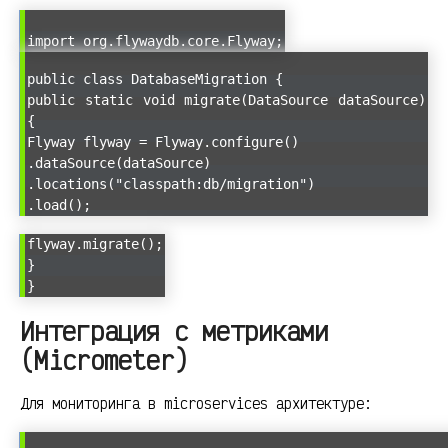
import org.flywaydb.core.Flyway;
public class DatabaseMigration {
public static void migrate(DataSource dataSource)
{
Flyway flyway = Flyway.configure()
.dataSource(dataSource)
.locations("classpath:db/migration")
.load();
flyway.migrate();
}
}
Интеграция с метриками
(Micrometer)
Для мониторинга в microservices архитектуре: