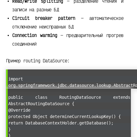
Read/Write splitting
— разделение чтения и
записи на разные БД
Circuit breaker pattern
— автоматическое
отключение неисправных БД
Connection warming
— предварительный прогрев
соединений
Пример routing DataSource:
import
org.springframework.jdbc.datasource.lookup.AbstractR
public class RoutingDataSource extends
AbstractRoutingDataSource {
@Override
protected Object determineCurrentLookupKey() {
return DatabaseContextHolder.getDatabase();
}
}