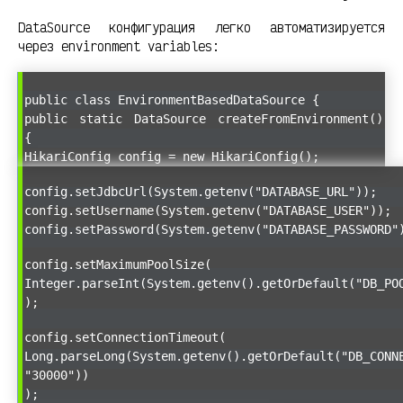
DataSource конфигурация легко автоматизируется
через environment variables:
public class EnvironmentBasedDataSource {
public static DataSource createFromEnvironment()
{
HikariConfig config = new HikariConfig();
config.setJdbcUrl(System.getenv("DATABASE_URL"));
config.setUsername(System.getenv("DATABASE_USER"));
config.setPassword(System.getenv("DATABASE_PASSWORD"
config.setMaximumPoolSize(
Integer.parseInt(System.getenv().getOrDefault("DB_PO
);
config.setConnectionTimeout(
Long.parseLong(System.getenv().getOrDefault("DB_CONN
"30000"))
);