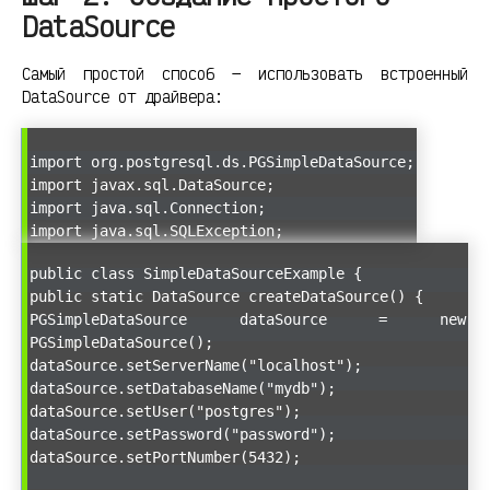
DataSource
Самый простой способ — использовать встроенный
DataSource от драйвера:
import org.postgresql.ds.PGSimpleDataSource;
import javax.sql.DataSource;
import java.sql.Connection;
import java.sql.SQLException;
public class SimpleDataSourceExample {
public static DataSource createDataSource() {
PGSimpleDataSource dataSource = new
PGSimpleDataSource();
dataSource.setServerName("localhost");
dataSource.setDatabaseName("mydb");
dataSource.setUser("postgres");
dataSource.setPassword("password");
dataSource.setPortNumber(5432);