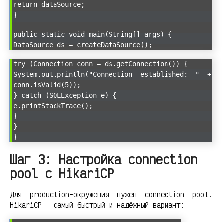
return dataSource;
}
public static void main(String[] args) {
DataSource ds = createDataSource();
try (Connection conn = ds.getConnection()) {
System.out.println("Connection established: " +
conn.isValid(5));
} catch (SQLException e) {
e.printStackTrace();
}
}
}
Шаг 3: Настройка connection
pool с HikariCP
Для production-окружения нужен connection pool.
HikariCP — самый быстрый и надёжный вариант: