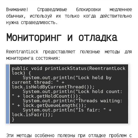
Внимание! Справедливые блокировки медленнее
обычных, используй их только когда действительно
нужна справедливость.
Мониторинг и отладка
ReentrantLock предоставляет полезные методы для
мониторинга состояния:
public void printLockStatus(ReentrantLock 
lock) {

    System.out.println("Lock held by 
current thread: " + 
lock.isHeldByCurrentThread());

    System.out.println("Lock hold count: 
" + lock.getHoldCount());

    System.out.println("Threads waiting: 
" + lock.getQueueLength());

    System.out.println("Is fair: " + 
lock.isFair());

Эти методы особенно полезны при отладке проблем с