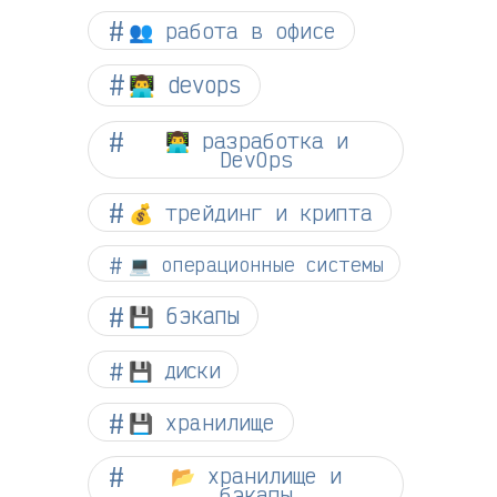
👥 работа в офисе
👨‍💻 devops
👨‍💻 разработка и
DevOps
💰 трейдинг и крипта
💻 операционные системы
💾 бэкапы
💾 диски
💾 хранилище
📂 хранилище и
бэкапы