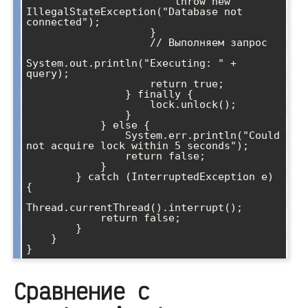
                        throw new 
IllegalStateException("Database not 
connected");

                    }

                    // Выполняем запрос

System.out.println("Executing: " + 
query);

                    return true;

                } finally {

                    lock.unlock();

                }

            } else {

                System.err.println("Could 
not acquire lock within 5 seconds");

                return false;

            }

        } catch (InterruptedException e) 
{

Thread.currentThread().interrupt();

            return false;

        }

    }

Сравнение с