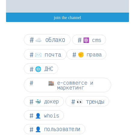
☁︎ облако
⚛ cms
✉️ почта
✊ права
🌐 ДНС
🏬 e-commerce и
маркетинг
👀 тренды
🐳 докер
👤 whois
👤 пользователи