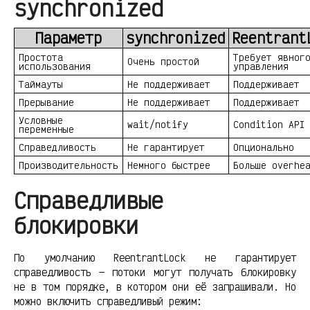
synchronized
Параметр
synchronized
Reentrant
Простота
Требует явног
Очень простой
использования
управления
Таймауты
Не поддерживает
Поддерживает
Прерывание
Не поддерживает
Поддерживает
Условные
wait/notify
Condition API
переменные
Справедливость
Не гарантирует
Опционально
Производительность
Немного быстрее
Больше overhe
Справедливые
блокировки
По умолчанию ReentrantLock не гарантирует
справедливость — потоки могут получать блокировку
не в том порядке, в котором они её запрашивали. Но
можно включить справедливый режим: