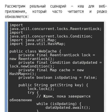
Рассмотрим реальный сценарий — кеш для веб-
приложения, который часто читается и редко
обновляется:
import 
java.util.concurrent.locks.ReentrantLock;

import 
java.util.concurrent.locks.Condition;

import java.util.Map;

import java.util.HashMap;

public class WebCache {

    private final ReentrantLock lock = 
new ReentrantLock();

    private final Condition dataUpdated = 
lock.newCondition();

    private final Map
 cache = new 
HashMap<>();

    private boolean isUpdating = false;

    public String get(String key) {

        lock.lock();

        try {

            // Ждем, пока завершится 
обновление

            while (isUpdating) {

                dataUpdated.await();

            }
