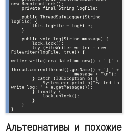
new ReentrantLock();

    private final String logFile;

    public ThreadSafeLogger(String 
logFile) {

        this.logFile = logFile;

    }

    public void log(String message) {

        lock.lock();

        try (FileWriter writer = new 
FileWriter(logFile, true)) {

writer.write(LocalDateTime.now() + " [" + 

Thread.currentThread().getName() + "] " + 

                        message + "\n");

        } catch (IOException e) {

            System.err.println("Failed to 
write log: " + e.getMessage());

        } finally {

            lock.unlock();

        }

    }

Альтернативы и похожие