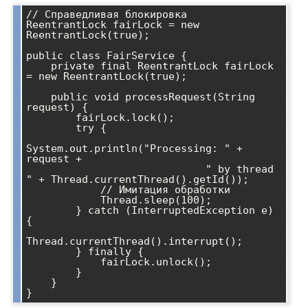
// Справедливая блокировка

ReentrantLock fairLock = new 
ReentrantLock(true);

public class FairService {

    private final ReentrantLock fairLock 
= new ReentrantLock(true);

    public void processRequest(String 
request) {

        fairLock.lock();

        try {

System.out.println("Processing: " + 
request + 

                             " by thread 
" + Thread.currentThread().getId());

            // Имитация обработки

            Thread.sleep(100);

        } catch (InterruptedException e) 
{

Thread.currentThread().interrupt();

        } finally {

            fairLock.unlock();

        }

    }
