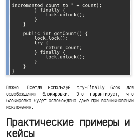
                             " 
incremented count to " + count);

        } finally {

            lock.unlock();

        }

    }

    public int getCount() {

        lock.lock();

        try {

            return count;

        } finally {

            lock.unlock();

        }

    }

Важно! Всегда используй try-finally блок для
освобождения блокировки. Это гарантирует, что
блокировка будет освобождена даже при возникновении
исключения.
Практические примеры и
кейсы