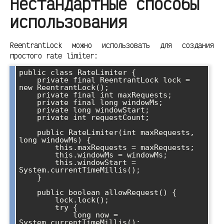
Нестандартные способы
использования
ReentrantLock можно использовать для создания
простого rate limiter:
public class RateLimiter {

    private final ReentrantLock lock = 
new ReentrantLock();

    private final int maxRequests;

    private final long windowMs;

    private long windowStart;

    private int requestCount;

    public RateLimiter(int maxRequests, 
long windowMs) {

        this.maxRequests = maxRequests;

        this.windowMs = windowMs;

        this.windowStart = 
System.currentTimeMillis();

    }

    public boolean allowRequest() {

        lock.lock();

        try {

            long now = 
System.currentTimeMillis();
