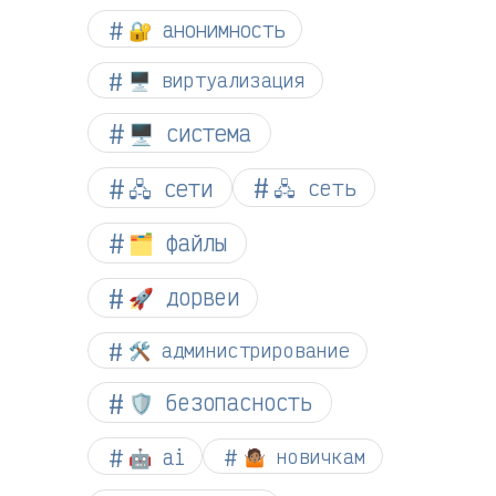
🔐 анонимность
🖥️ виртуализация
🖥️ система
🖧 сети
🖧 сеть
🗂️ файлы
🚀 дорвеи
🛠️ администрирование
🛡️ безопасность
🤖 ai
🤷🏽 новичкам