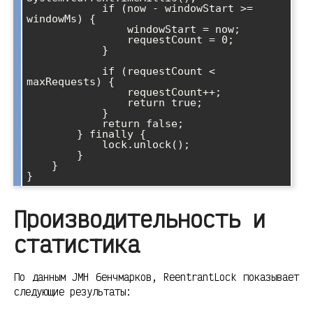
            if (now - windowStart >= 
windowMs) {

                windowStart = now;

                requestCount = 0;

            }

            if (requestCount < 
maxRequests) {

                requestCount++;

                return true;

            }

            return false;

        } finally {

            lock.unlock();

        }

    }

Производительность и
статистика
По данным JMH бенчмарков, ReentrantLock показывает
следующие результаты: