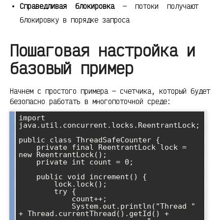
Справедливая блокировка
— потоки получают
блокировку в порядке запроса
Пошаговая настройка и
базовый пример
Начнем с простого примера — счетчика, который будет
безопасно работать в многопоточной среде:
import 
java.util.concurrent.locks.ReentrantLock;

public class ThreadSafeCounter {

    private final ReentrantLock lock = 
new ReentrantLock();

    private int count = 0;

    public void increment() {

        lock.lock();

        try {

            count++;

            System.out.println("Thread " 
+ Thread.currentThread().getId() + 
