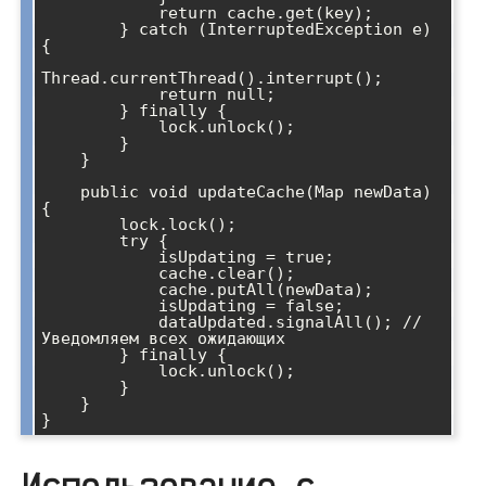
            return cache.get(key);

        } catch (InterruptedException e) 
{

Thread.currentThread().interrupt();

            return null;

        } finally {

            lock.unlock();

        }

    }

    public void updateCache(Map
 newData) 
{

        lock.lock();

        try {

            isUpdating = true;

            cache.clear();

            cache.putAll(newData);

            isUpdating = false;

            dataUpdated.signalAll(); // 
Уведомляем всех ожидающих

        } finally {

            lock.unlock();

        }

    }
