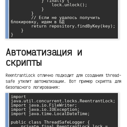
            } finally {

                lock.unlock();

            }

        }

        // Если не удалось получить 
блокировку, идем в БД

        return repository.findByKey(key);

    }

Автоматизация и
скрипты
ReentrantLock отлично подходит для создания thread-
safe утилит автоматизации. Вот пример скрипта для
безопасного логирования:
import 
java.util.concurrent.locks.ReentrantLock;

import java.io.FileWriter;

import java.io.IOException;

import java.time.LocalDateTime;

public class ThreadSafeLogger {

    private final ReentrantLock lock = 