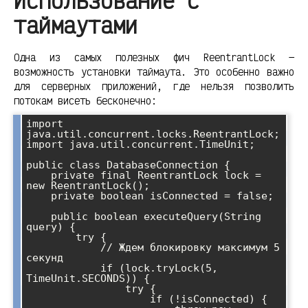
Использование с
таймаутами
Одна из самых полезных фич ReentrantLock —
возможность установки таймаута. Это особенно важно
для серверных приложений, где нельзя позволить
потокам висеть бесконечно:
import 
java.util.concurrent.locks.ReentrantLock;

import java.util.concurrent.TimeUnit;

public class DatabaseConnection {

    private final ReentrantLock lock = 
new ReentrantLock();

    private boolean isConnected = false;

    public boolean executeQuery(String 
query) {

        try {

            // Ждем блокировку максимум 5 
секунд

            if (lock.tryLock(5, 
TimeUnit.SECONDS)) {

                try {

                    if (!isConnected) {
