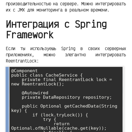
производительностью на сервере. Можно интегрировать
их с JMX для мониторинга в реальном времени.
Интеграция с Spring
Framework
Если ты используешь Spring в своих серверных
приложениях, можно элегантно интегрировать
ReentrantLock:
@Component

public class CacheService {

    private final ReentrantLock lock = 
new ReentrantLock();

    @Autowired

    private DataRepository repository;

    public Optional
 getCachedData(String 
key) {

        if (lock.tryLock()) {

            try {

                return 
Optional.ofNullable(cache.get(key));
