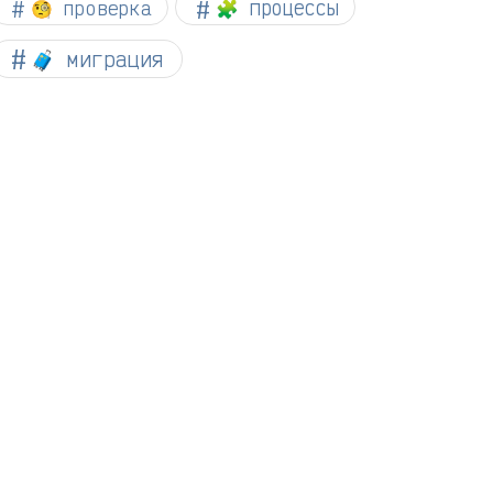
🧐 проверка
🧩 процессы
🧳 миграция