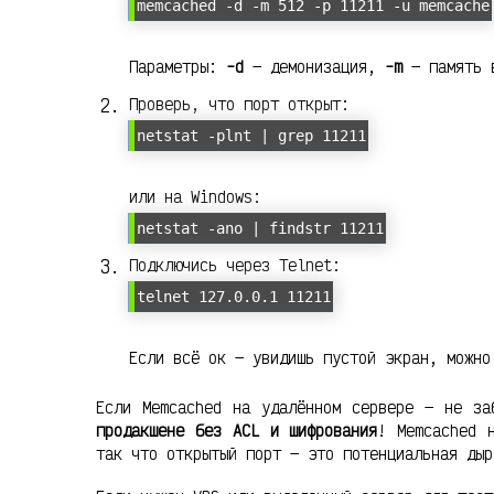
memcached -d -m 512 -p 11211 -u memcache
Параметры:
-d
— демонизация,
-m
— память 
Проверь, что порт открыт:
netstat -plnt | grep 11211
или на Windows:
netstat -ano | findstr 11211
Подключись через Telnet:
telnet 127.0.0.1 11211
Если всё ок — увидишь пустой экран, можно
Если Memcached на удалённом сервере — не з
продакшене без ACL и шифрования
! Memcached 
так что открытый порт — это потенциальная дыр