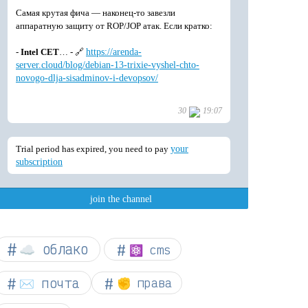
☁︎ облако
⚛ cms
✉️ почта
✊ права