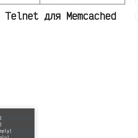
 Telnet для Memcached
]
]
eply]
ply]