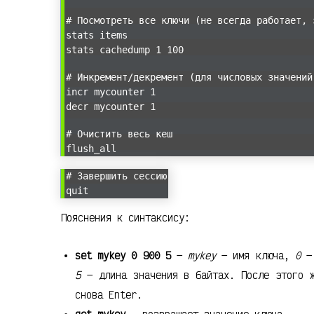
# Посмотреть все ключи (не всегда работает, 
stats items
stats cachedump 1 100
# Инкремент/декремент (для числовых значений
incr mycounter 1
decr mycounter 1
# Очистить весь кеш
flush_all
# Завершить сессию
quit
Пояснения к синтаксису:
set mykey 0 900 5
—
mykey
— имя ключа,
0
— 
5
— длина значения в байтах. После этого 
снова Enter.