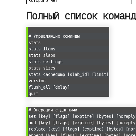
которого нет
Полный список команд
# Управляющие команды
stats
stats items
stats slabs
stats settings
stats sizes
stats cachedump [slab_id] [limit]
version
flush_all [delay]
quit
# Операции с данными
set [key] [flags] [exptime] [bytes] [noreply
add [key] [flags] [exptime] [bytes] [noreply
replace [key] [flags] [exptime] [bytes] [nor
append [key] [flags] [exptime] [bytes] [nore