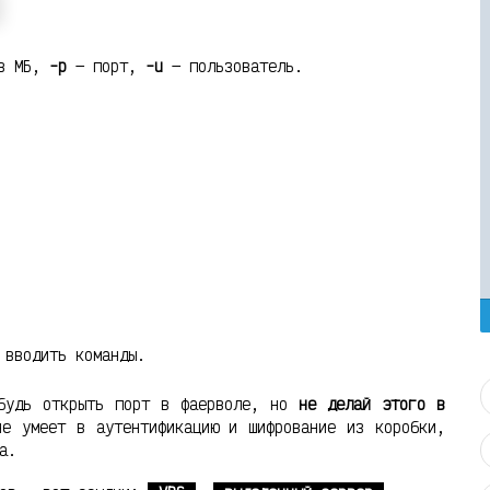
в МБ,
-p
— порт,
-u
— пользователь.
 вводить команды.
абудь открыть порт в фаерволе, но
не делай этого в
не умеет в аутентификацию и шифрование из коробки,
а.