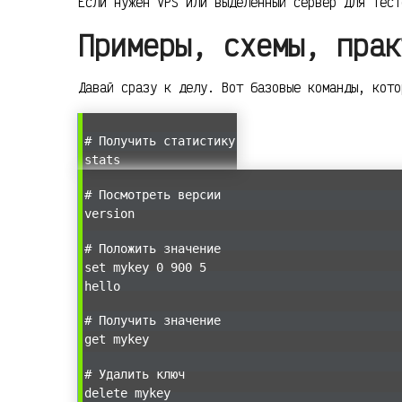
Если нужен VPS или выделенный сервер для тес
Примеры, схемы, прак
Давай сразу к делу. Вот базовые команды, кото
# Получить статистику
stats
# Посмотреть версии
version
# Положить значение
set mykey 0 900 5
hello
# Получить значение
get mykey
# Удалить ключ
delete mykey