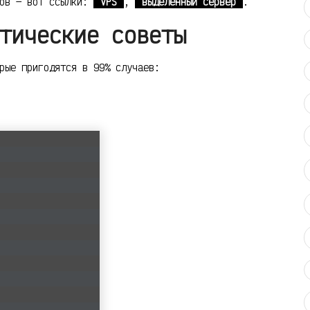
тов — вот ссылки:
VPS
,
выделенный сервер
.
тические советы
рые пригодятся в 99% случаев: