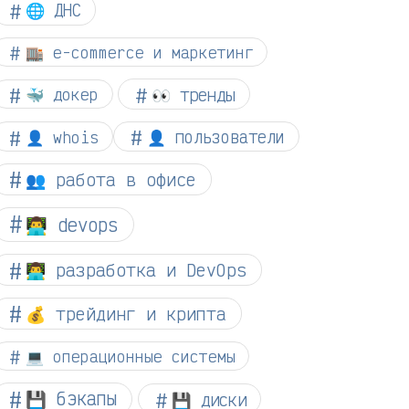
🌐 ДНС
🏬 e-commerce и маркетинг
👀 тренды
🐳 докер
👤 whois
👤 пользователи
👥 работа в офисе
👨‍💻 devops
👨‍💻 разработка и DevOps
💰 трейдинг и крипта
💻 операционные системы
💾 бэкапы
💾 диски