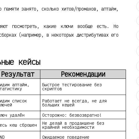
о памяти занято, сколько хитов/промахов, аптайм,
ют посмотреть, какие ключи вообще есть. Но
борках (например, в некоторых дистрибутивах его
ьные кейсы
Результат
Рекомендации
идим аптайм,
Быстрое тестирование без
татистику
скриптов
идим список
Работает не всегда, не для
лючей
больших кешей
люч удалён
Осторожно: безвозвратно!
Не делай в продакшене без
есь кеш сброшен
крайней необходимости
ND
Ожидаемое поведение