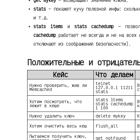
get mykey
— возвращает значение ключа.
stats
— покажет кучу полезной инфы: скольк
и т.д.
stats items
и
stats cachedump
— позволя
cachedump
работает не всегда и не на всех с
отключают из соображений безопасности).
Положительные и отрицател
Кейс
Что делаем
telnet
Нужно проверить, жив ли
В
127.0.0.1 11211
Memcached
с
stats
stats items
Хотим посмотреть, что
В
stats cachedump
лежит в кеше
к
1 100
Нужно удалить ключ
delete mykey
К
Хотим очистить весь кеш
flush_all
В
Пытаемся получить ключ,
get notfound
E