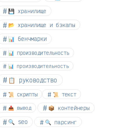
💾 хранилище
📂 хранилище и бэкапы
📊 бенчмарки
📊 производительность
📊 производительность
📋 руководство
📜 скрипты
📜 текст
📦 контейнеры
📤 вывод
🔍 seo
🔍 парсинг