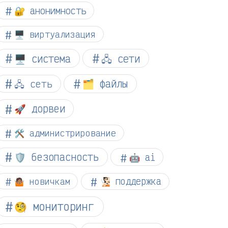
🔐 анонимность
🖥️ виртуализация
🖥️ система
🖧 сети
🗂️ файлы
🖧 сеть
🚀 дорвеи
🛠️ администрирование
🛡️ безопасность
🤖 ai
🤷🏽 новичкам
🧏🏻 поддержка
🧐 мониторинг